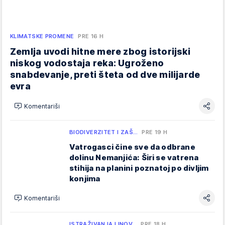
KLIMATSKE PROMENE
PRE 16 H
Zemlja uvodi hitne mere zbog istorijski
niskog vodostaja reka: Ugroženo
snabdevanje, preti šteta od dve milijarde
evra
Komentariši
BIODIVERZITET I ZAŠ…
PRE 19 H
Vatrogasci čine sve da odbrane
dolinu Nemanjića: Širi se vatrena
stihija na planini poznatoj po divljim
konjima
Komentariši
ISTRAŽIVANJA I INOV…
PRE 18 H