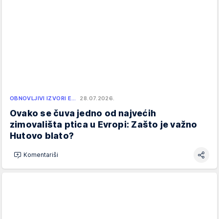
OBNOVLJIVI IZVORI E…
28.07.2026.
Ovako se čuva jedno od najvećih
zimovališta ptica u Evropi: Zašto je važno
Hutovo blato?
Komentariši