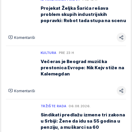
Projekat Željka Šarića rešava
problem skupih industrijskih
popravki: Robot tada stupa na scenu
Komentariši
KULTURA
PRE 23 H
Večeras je Beograd muzička
prestonica Evrope: Nik Kejv stiže na
Kalemegdan
Komentariši
TRŽIŠTE RADA
06.08.2026.
Sindikati predlažu izmene tri zakona
u Srbiji: Žene da idu sa 55 godina u
penziju, a muškarci sa 60