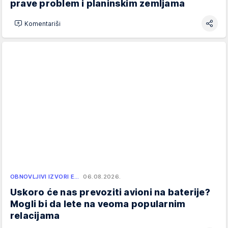
prave problem i planinskim zemljama
Komentariši
OBNOVLJIVI IZVORI E…
06.08.2026.
Uskoro će nas prevoziti avioni na baterije?
Mogli bi da lete na veoma popularnim
relacijama