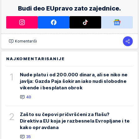
Budi deo EUpravo zato zajednice.
Komentariši
NAJKOMENTARISANIJE
1
Nude platu i od 200.000 dinara, ali se niko ne
javlja: Gazda Paja šokiran iako nudi slobodne
vikende i besplatan obrok
40
2
Zašto su čepovi pričvršćeni za flašu?
Direktiva EU koja je razbesnela Evropljane i te
kako opravdana
35