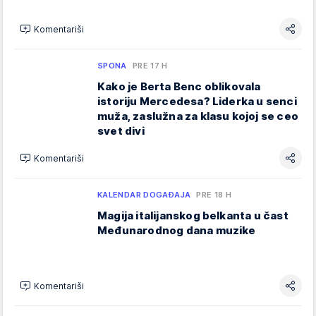
Komentariši
SPONA
PRE 17 H
Kako je Berta Benc oblikovala
istoriju Mercedesa? Liderka u senci
muža, zaslužna za klasu kojoj se ceo
svet divi
Komentariši
KALENDAR DOGAĐAJA
PRE 18 H
Magija italijanskog belkanta u čast
Međunarodnog dana muzike
Komentariši