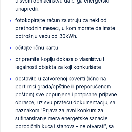
u svom domaćinstvu da bi ga energetski
unapredili.
fotokopirajte račun za struju za neki od
prethodnih meseci, u kom morate da imate
potrošnju veću od 30kWh.
očitajte ličnu kartu
pripremite kopiju dokaza o vlasništvu i
legalnosti objekta za koji konkurišete
dostavite u zatvorenoj koverti (lično na
portirnici grada/opštine ili preporučenom
poštom) sve popunjene i potpisane prijavne
obrasce, uz svu prateću dokumentaciju, sa
naznakom "Prijava za javni konkurs za
sufinansiranje mera energetske sanacije
porodičnih kuća i stanova - ne otvarati'', sa