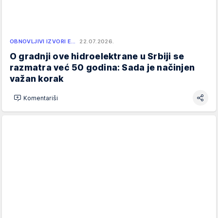
OBNOVLJIVI IZVORI E…
22.07.2026.
O gradnji ove hidroelektrane u Srbiji se
razmatra već 50 godina: Sada je načinjen
važan korak
Komentariši