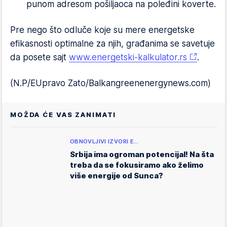
punom adresom pošiljaoca na poleđini koverte.
Pre nego što odluče koje su mere energetske
efikasnosti optimalne za njih, građanima se savetuje
da posete sajt
www.energetski-kalkulator.rs
.
(N.P/EUpravo Zato/Balkangreenenergynews.com)
MOŽDA ĆE VAS ZANIMATI
OBNOVLJIVI IZVORI E…
Srbija ima ogroman potencijal! Na šta
treba da se fokusiramo ako želimo
više energije od Sunca?