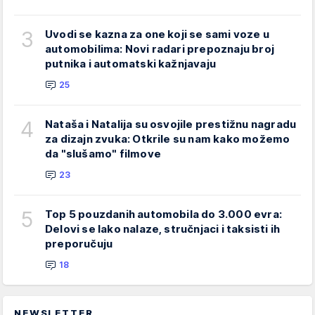
3
Uvodi se kazna za one koji se sami voze u
automobilima: Novi radari prepoznaju broj
putnika i automatski kažnjavaju
25
4
Nataša i Natalija su osvojile prestižnu nagradu
za dizajn zvuka: Otkrile su nam kako možemo
da "slušamo" filmove
23
5
Top 5 pouzdanih automobila do 3.000 evra:
Delovi se lako nalaze, stručnjaci i taksisti ih
preporučuju
18
NEWSLETTER