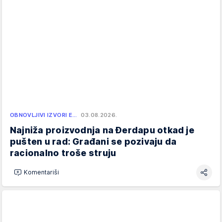
OBNOVLJIVI IZVORI E…
03.08.2026.
Najniža proizvodnja na Đerdapu otkad je
pušten u rad: Građani se pozivaju da
racionalno troše struju
Komentariši