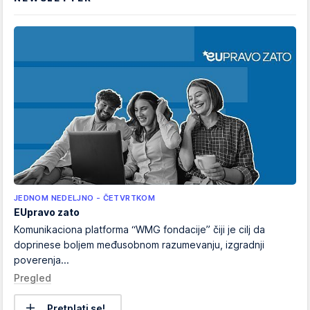
JEDNOM NEDELJNO - ČETVRTKOM
EUpravo zato
Komunikaciona platforma “WMG fondacije” čiji je cilj da
doprinese boljem međusobnom razumevanju, izgradnji
poverenja...
Pregled
Pretplati se!