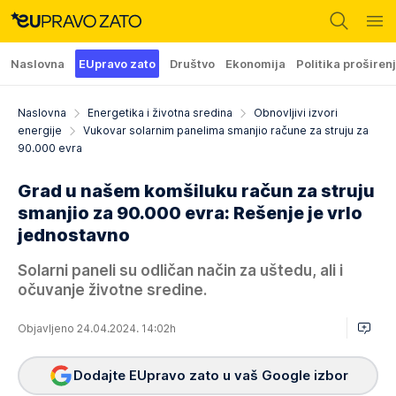
Naslovna
EUpravo zato
Društvo
Ekonomija
Politika proširen
Naslovna
Energetika i životna sredina
Obnovljivi izvori
energije
Vukovar solarnim panelima smanjio račune za struju za
90.000 evra
Grad u našem komšiluku račun za struju
smanjio za 90.000 evra: Rešenje je vrlo
jednostavno
Solarni paneli su odličan način za uštedu, ali i
očuvanje životne sredine.
Objavljeno 24.04.2024. 14:02h
Dodajte EUpravo zato u vaš Google izbor