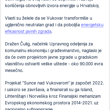
korišćenja obnovljivih izvora energije u Hrvatskoj.
Vlasti su želele da se Vukovar transformiše u
ugljenično neutralan grad i da poboljša
energetsku
efikasnost javnih zgrada
.
Dražen Čulig, načelnik Upravnog odeljenja za
komunalnu ekonomiju i građevinarstvo, naglasio je
da će ovim projektom javne zgrade u gradskom
vlasništvu ostvariti velike uštede - oko 90.000 evra
mesečno.
Projekat "Sunce nad Vukovarom" je započet 2022.
i uskoro se završava, a finansirali su ga Island,
Lihtenštajn i Norveška kroz Finansijski mehanizam
Evropskog ekonomskog prostora 2014-2021. uz
nacionalno sufinansiranje.