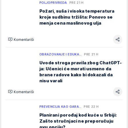
POLJOPRIVREDA
PRE 21 H
Požari, suša i visoka temperatura
kroje sudbinu tržišta: Ponovo se
menja cena maslinovog ulja
Komentariši
OBRAZOVANJE I EDUKA…
PRE 21 H
Uvode stroga pravila zbog ChatGPT-
ja: Učenici će morati usmeno da
brane radove kako bi dokazali da
nisu varali
Komentariši
PREVENCIJA KAO GARA…
PRE 22 H
Planirani porođaj kod kuće u Srbiji:
Zašto stručnjaci ne preporučuju
ovu opciju?