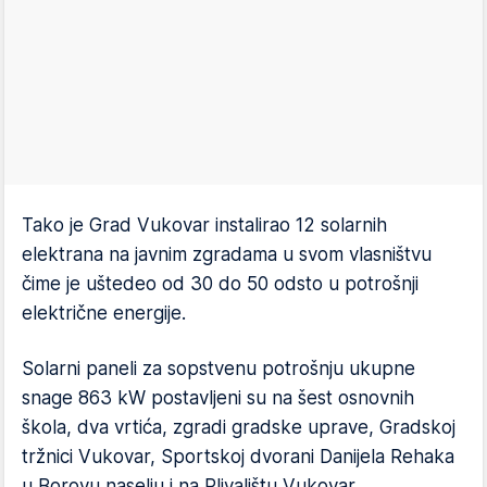
Tako je Grad Vukovar instalirao 12 solarnih
elektrana na javnim zgradama u svom vlasništvu
čime je uštedeo od 30 do 50 odsto u potrošnji
električne energije.
Solarni paneli za sopstvenu potrošnju ukupne
snage 863 kW postavljeni su na šest osnovnih
škola, dva vrtića, zgradi gradske uprave, Gradskoj
tržnici Vukovar, Sportskoj dvorani Danijela Rehaka
u Borovu naselju i na Plivalištu Vukovar.