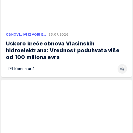
OBNOVLJIVI IZVORI E…
23.07.2026.
Uskoro kreće obnova Vlasinskih
hidroelektrana: Vrednost poduhvata više
od 100 miliona evra
Komentariši