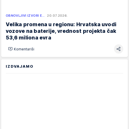
OBNOVLJIVI IZVORI E…
20.07.2026.
Velika promena u regionu: Hrvatska uvodi
vozove na baterije, vrednost projekta čak
53,6 miliona evra
Komentariši
IZDVAJAMO