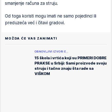
smanjenje računa za struju.
Od toga koristi mogu imati ne samo pojedinci ili
preduzeća već i čitavi gradovi.
MOŽDA ĆE VAS ZANIMATI
OBNOVLJIVI IZVORI E…
15 škola i vrtića koji su PRIMERI DOBRE
PRAKSE u Srbiji: Sami proizvode svoju
struju i tačno znaju šta rade sa
VIŠKOM