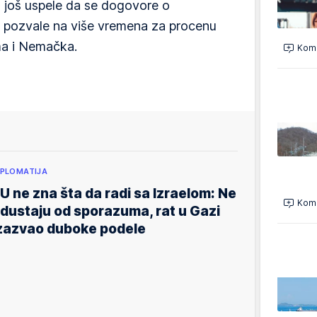
u još uspele da se dogovore o
je pozvale na više vremena za procenu
ima i Nemačka.
Kome
IPLOMATIJA
U ne zna šta da radi sa Izraelom: Ne
Kome
dustaju od sporazuma, rat u Gazi
zazvao duboke podele