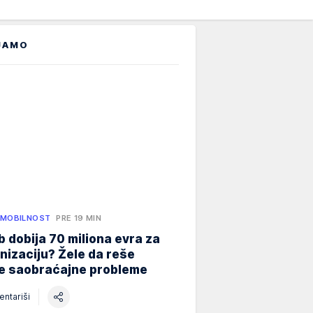
JAMO
 MOBILNOST
PRE 19 MIN
 dobija 70 miliona evra za
izaciju? Žele da reše
ne saobraćajne probleme
ntariši