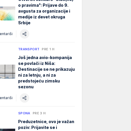
o pravima": Prijave do 9.
avgusta za organizacije i
medije iz devet okruga
Srbije
ntariši
TRANSPORT
PRE 1 H
Još jedna avio-kompanija
se povlači iz Niša:
Destinacije se ne prikazuju
ni za letnju, a ni za
predstojeću zimsku
sezonu
ntariši
SPONA
PRE 3 H
Preduzetnice, ovo je važan
poziv: Prijavite se i