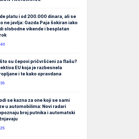
de platu i od 200.000 dinara, ali se
ko ne javlja: Gazda Paja šokiran iako
di slobodne vikende i besplatan
rok
40
što su čepovi pričvršćeni za flašu?
rektiva EU koja je razbesnela
ropljane i te kako opravdana
35
odi se kazna za one koji se sami
ze u automobilima: Novi radari
epoznaju broj putnika i automatski
žnjavaju
25