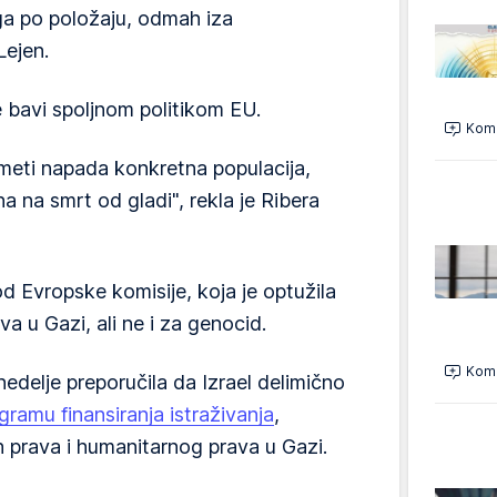
uga po položaju, odmah iza
Lejen.
e bavi spoljnom politikom EU.
Kome
 meti napada konkretna populacija,
na na smrt od gladi", rekla je Ribera
od Evropske komisije, koja je optužila
ava u Gazi, ali ne i za genocid.
Kome
nedelje preporučila da Izrael delimično
gramu finansiranja istraživanja
,
h prava i humanitarnog prava u Gazi.