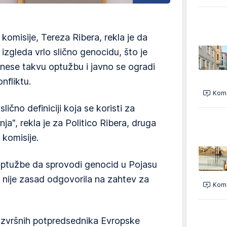
komisije, Tereza Ribera, rekla je da
izgleda vrlo slično genocidu, što je
znese takvu optužbu i javno se ogradi
nfliktu.
Kome
slično definiciji koja se koristi za
a", rekla je za Politico Ribera, druga
 komisije.
 optužbe da sprovodi genocid u Pojasu
U nije zasad odgovorila na zahtev za
Kome
 izvršnih potpredsednika Evropske