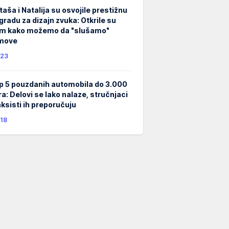
taša i Natalija su osvojile prestižnu
gradu za dizajn zvuka: Otkrile su
m kako možemo da "slušamo"
lmove
23
p 5 pouzdanih automobila do 3.000
ra: Delovi se lako nalaze, stručnjaci
taksisti ih preporučuju
18