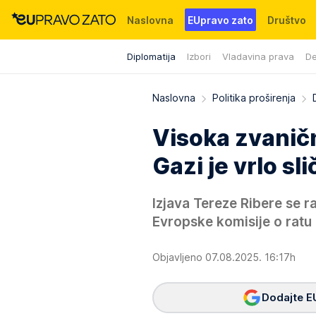
Naslovna
EUpravo zato
Društvo
Diplomatija
Izbori
Vladavina prava
De
Događaji
News
WMG fondacija
Naslovna
Politika proširenja
Visoka zvanič
Gazi je vrlo s
Izjava Tereze Ribere se r
Evropske komisije o ratu
Objavljeno 07.08.2025. 16:17h
Dodajte E