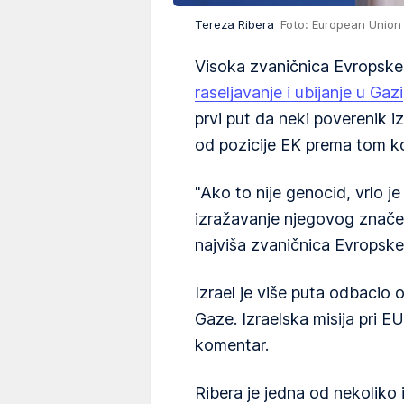
Tereza Ribera
Foto: European Union
Visoka zvaničnica Evropske 
raseljavanje i ubijanje u Gazi
prvi put da neki poverenik i
od pozicije EK prema tom ko
"Ako to nije genocid, vrlo je 
izražavanje njegovog značenj
najviša zvaničnica Evropske
Izrael je više puta odbacio
Gaze. Izraelska misija pri E
komentar.
Ribera je jedna od nekoliko