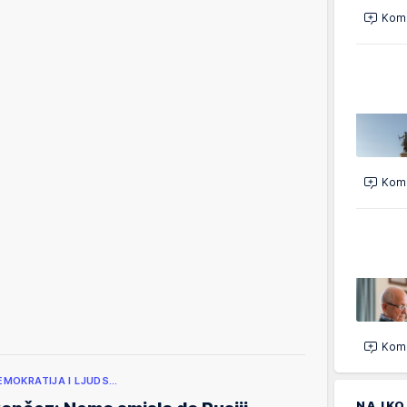
Kome
Kome
Kome
EMOKRATIJA I LJUDS…
NAJKO