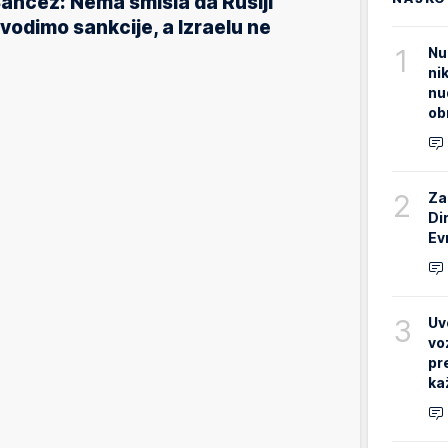
ančez: Nema smisla da Rusiji
vodimo sankcije, a Izraelu ne
1
Nu
ni
nu
ob
2
Za
Di
Ev
3
Uv
vo
pr
ka