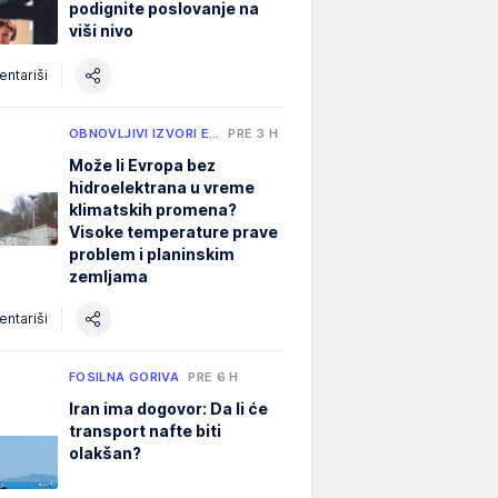
podignite poslovanje na
viši nivo
ntariši
OBNOVLJIVI IZVORI E…
PRE 3 H
Može li Evropa bez
hidroelektrana u vreme
klimatskih promena?
Visoke temperature prave
problem i planinskim
zemljama
ntariši
FOSILNA GORIVA
PRE 6 H
Iran ima dogovor: Da li će
transport nafte biti
olakšan?