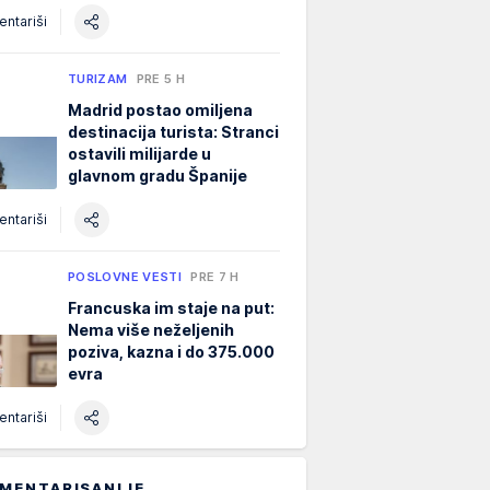
ntariši
TURIZAM
PRE 5 H
Madrid postao omiljena
destinacija turista: Stranci
ostavili milijarde u
glavnom gradu Španije
ntariši
POSLOVNE VESTI
PRE 7 H
Francuska im staje na put:
Nema više neželjenih
poziva, kazna i do 375.000
evra
ntariši
MENTARISANIJE