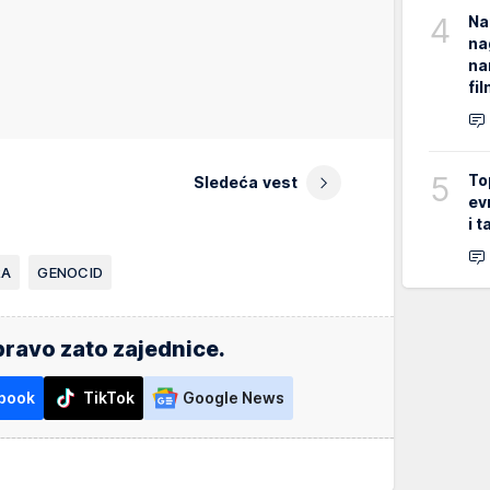
4
Na
na
na
fi
5
To
Sledeća vest
ev
i 
RA
GENOCID
ravo zato zajednice.
book
TikTok
Google News