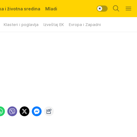
a i životna sredina
Mladi
Klasteri i poglavlja
Izveštaj EK
Evropa i Zapadni Balkan
u