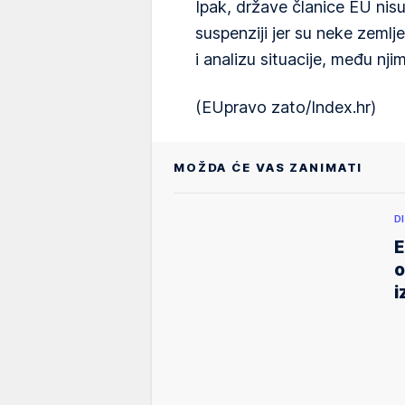
Ipak, države članice EU nis
suspenziji jer su neke zeml
i analizu situacije, među nj
(EUpravo zato/Index.hr)
MOŽDA ĆE VAS ZANIMATI
D
E
o
i