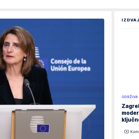
IZDVA
ODRŽIVA
Zagreb
modern
ključ
Kome