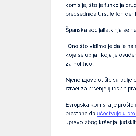
komisije, što je funkcija dr
predsednice Ursule fon der 
Španska socijalistkinja se n
"Ono što vidimo je da je na
koja se ubija i koja je osuđe
za Politico.
Njene izjave otišle su dalje 
Izrael za kršenje ljudskih pr
Evropska komisija je prošle 
prestane da
učestvuje u pro
upravo zbog kršenja ljudski