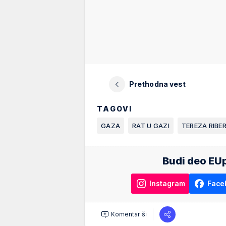
Prethodna vest
TAGOVI
GAZA
RAT U GAZI
TEREZA RIBE
Budi deo EUp
Instagram
Face
Komentariši