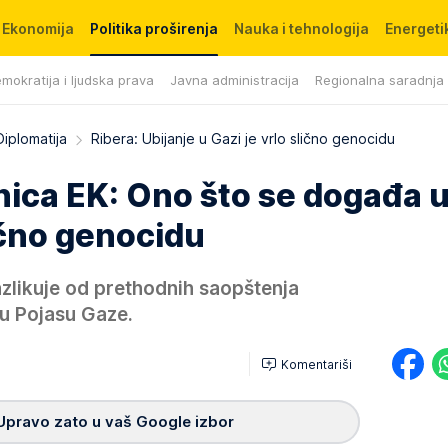
Ekonomija
Politika proširenja
Nauka i tehnologija
Energetik
mokratija i ljudska prava
Javna administracija
Regionalna saradnja
Diplomatija
Ribera: Ubijanje u Gazi je vrlo slično genocidu
nica EK: Ono što se događa 
lično genocidu
azlikuje od prethodnih saopštenja
 u Pojasu Gaze.
Komentariši
Upravo zato u vaš Google izbor