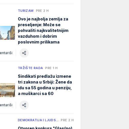
TURIZAM
PRE 2 H
Ovo je najbolja zemlja za
preseljenje: Može se
pohvaliti najkvalitetnijim
vazduhom i dobrim
poslovnim prilikama
ntariši
TRŽIŠTE RADA
PRE 1 H
Sindikati predlažu izmene
tri zakona u Srbiji: Žene da
idu sa 55 godina u penziju,
a muškarci sa 60
ntariši
DEMOKRATIJA I LJUDS…
PRE 2 H
Otvoren konkurs "Glas(no)