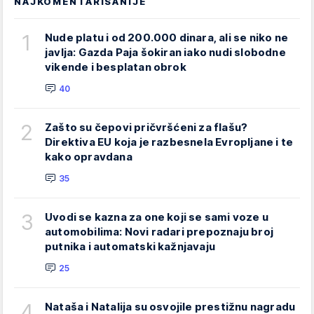
NAJKOMENTARISANIJE
1
Nude platu i od 200.000 dinara, ali se niko ne
javlja: Gazda Paja šokiran iako nudi slobodne
vikende i besplatan obrok
40
2
Zašto su čepovi pričvršćeni za flašu?
Direktiva EU koja je razbesnela Evropljane i te
kako opravdana
35
3
Uvodi se kazna za one koji se sami voze u
automobilima: Novi radari prepoznaju broj
putnika i automatski kažnjavaju
25
4
Nataša i Natalija su osvojile prestižnu nagradu