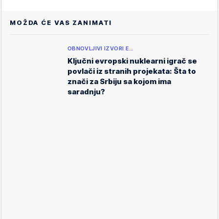
MOŽDA ĆE VAS ZANIMATI
OBNOVLJIVI IZVORI E…
Ključni evropski nuklearni igrač se
povlači iz stranih projekata: Šta to
znači za Srbiju sa kojom ima
saradnju?