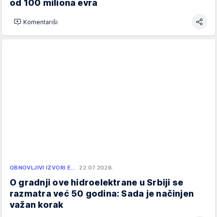
od 100 miliona evra
Komentariši
OBNOVLJIVI IZVORI E…
22.07.2026.
O gradnji ove hidroelektrane u Srbiji se
razmatra već 50 godina: Sada je načinjen
važan korak