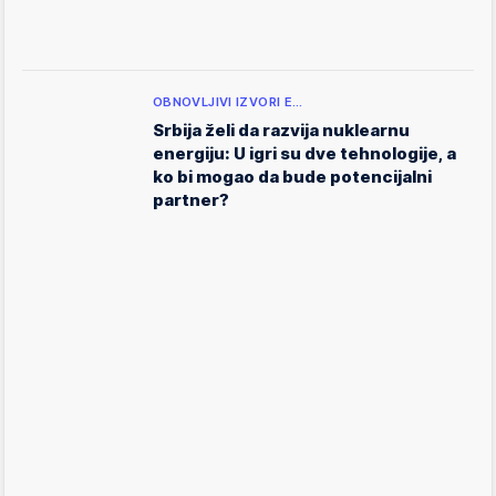
OBNOVLJIVI IZVORI E…
Srbija želi da razvija nuklearnu
energiju: U igri su dve tehnologije, a
ko bi mogao da bude potencijalni
partner?