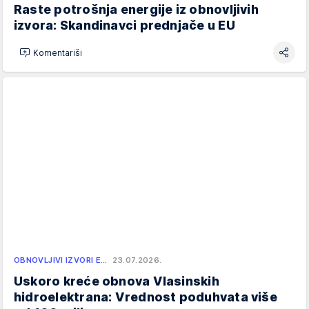
Raste potrošnja energije iz obnovljivih
izvora: Skandinavci prednjače u EU
Komentariši
OBNOVLJIVI IZVORI E…
23.07.2026.
Uskoro kreće obnova Vlasinskih
hidroelektrana: Vrednost poduhvata više