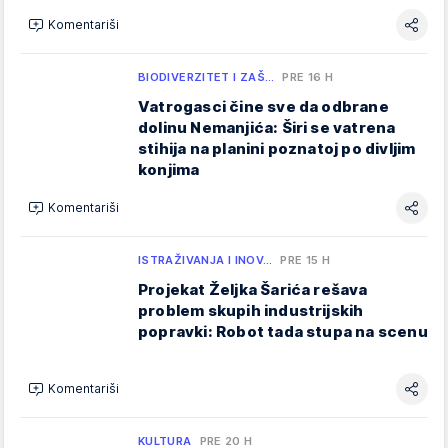
Komentariši
BIODIVERZITET I ZAŠ…
PRE 16 H
Vatrogasci čine sve da odbrane
dolinu Nemanjića: Širi se vatrena
stihija na planini poznatoj po divljim
konjima
Komentariši
ISTRAŽIVANJA I INOV…
PRE 15 H
Projekat Željka Šarića rešava
problem skupih industrijskih
popravki: Robot tada stupa na scenu
Komentariši
KULTURA
PRE 20 H