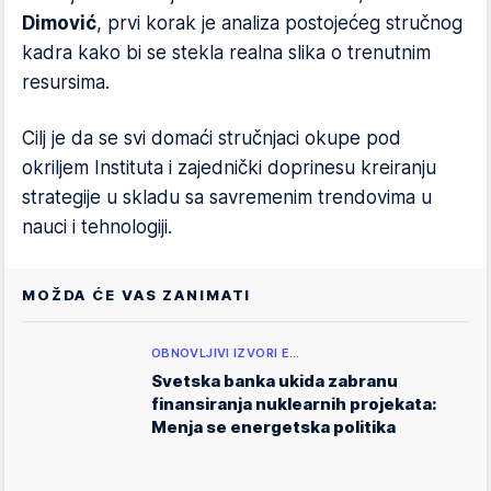
Dimović
, prvi korak je analiza postojećeg stručnog
kadra kako bi se stekla realna slika o trenutnim
resursima.
Cilj je da se svi domaći stručnjaci okupe pod
okriljem Instituta i zajednički doprinesu kreiranju
strategije u skladu sa savremenim trendovima u
nauci i tehnologiji.
MOŽDA ĆE VAS ZANIMATI
OBNOVLJIVI IZVORI E…
Svetska banka ukida zabranu
finansiranja nuklearnih projekata:
Menja se energetska politika