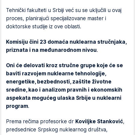
Tehnički fakulteti u Srbiji već su se uključili u ovaj
proces, planirajući specijalizovane master i
doktorske studije iz ove oblasti.
Komisiju čini 23 domaća nuklearna stručnjaka,
priznata i na međunarodnom nivou
.
Oni će delovati kroz stručne grupe koje će se
baviti razvojem nuklearne tehnologije,
energetike, bezbednosti, zaštite životne
sredine, kao i analizom pravnih i ekonomskih
aspekata mogućeg ulaska Srbije u nuklearni
program
.
Prema rečima profesorke dr
Koviljke Stanković
,
predsednice Srpskog nuklearnog društva,