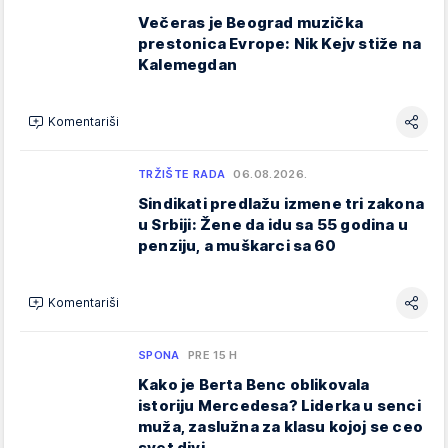
Večeras je Beograd muzička
prestonica Evrope: Nik Kejv stiže na
Kalemegdan
Komentariši
TRŽIŠTE RADA
06.08.2026.
Sindikati predlažu izmene tri zakona
u Srbiji: Žene da idu sa 55 godina u
penziju, a muškarci sa 60
Komentariši
SPONA
PRE 15 H
Kako je Berta Benc oblikovala
istoriju Mercedesa? Liderka u senci
muža, zaslužna za klasu kojoj se ceo
svet divi