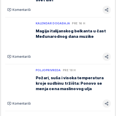
Komentariši
KALENDAR DOGAĐAJA
PRE 16 H
Magija italijanskog belkanta u čast
Međunarodnog dana muzike
Komentariši
POLJOPRIVREDA
PRE 18 H
Požari, suša i visoka temperatura
kroje sudbinu tržišta: Ponovo se
menja cena maslinovog ulja
Komentariši