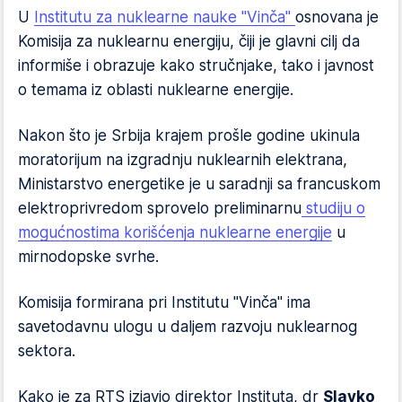
U
Institutu za nuklearne nauke "Vinča"
osnovana je
Komisija za nuklearnu energiju, čiji je glavni cilj da
informiše i obrazuje kako stručnjake, tako i javnost
o temama iz oblasti nuklearne energije.
Nakon što je Srbija krajem prošle godine ukinula
moratorijum na izgradnju nuklearnih elektrana,
Ministarstvo energetike je u saradnji sa francuskom
elektroprivredom sprovelo preliminarnu
studiju o
mogućnostima korišćenja nuklearne energije
u
mirnodopske svrhe.
Komisija formirana pri Institutu "Vinča" ima
savetodavnu ulogu u daljem razvoju nuklearnog
sektora.
Kako je za RTS izjavio direktor Instituta, dr
Slavko