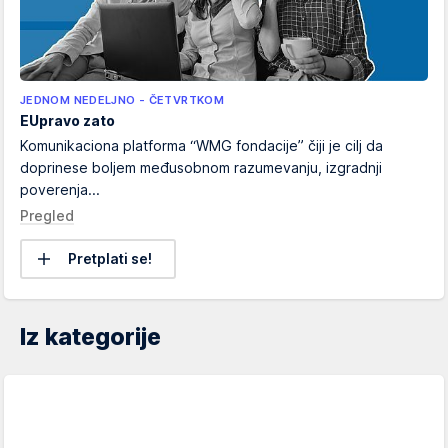
JEDNOM NEDELJNO - ČETVRTKOM
EUpravo zato
Komunikaciona platforma “WMG fondacije” čiji je cilj da
doprinese boljem međusobnom razumevanju, izgradnji
poverenja...
Pregled
Pretplati se!
Iz kategorije