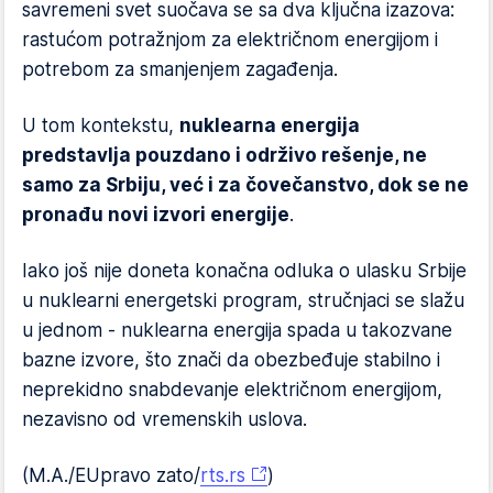
savremeni svet suočava se sa dva ključna izazova:
rastućom potražnjom za električnom energijom i
potrebom za smanjenjem zagađenja.
U tom kontekstu,
nuklearna energija
predstavlja pouzdano i održivo rešenje, ne
samo za Srbiju, već i za čovečanstvo, dok se ne
pronađu novi izvori energije
.
Iako još nije doneta konačna odluka o ulasku Srbije
u nuklearni energetski program, stručnjaci se slažu
u jednom - nuklearna energija spada u takozvane
bazne izvore, što znači da obezbeđuje stabilno i
neprekidno snabdevanje električnom energijom,
nezavisno od vremenskih uslova.
(M.A./EUpravo zato/
rts.rs
)