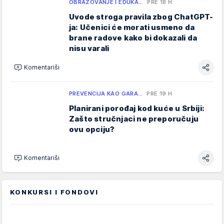
OBRAZOVANJE I EDUKA…
PRE 18 H
Uvode stroga pravila zbog ChatGPT-
ja: Učenici će morati usmeno da
brane radove kako bi dokazali da
nisu varali
Komentariši
PREVENCIJA KAO GARA…
PRE 19 H
Planirani porođaj kod kuće u Srbiji:
Zašto stručnjaci ne preporučuju
ovu opciju?
Komentariši
KONKURSI I FONDOVI