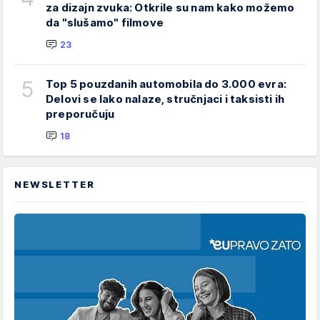
za dizajn zvuka: Otkrile su nam kako možemo
da "slušamo" filmove
23
5
Top 5 pouzdanih automobila do 3.000 evra:
Delovi se lako nalaze, stručnjaci i taksisti ih
preporučuju
18
NEWSLETTER