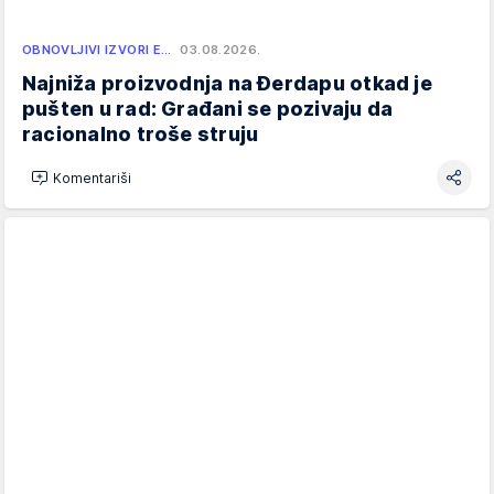
OBNOVLJIVI IZVORI E…
03.08.2026.
Najniža proizvodnja na Đerdapu otkad je
pušten u rad: Građani se pozivaju da
racionalno troše struju
Komentariši