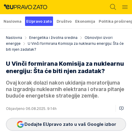
Naslovna
EUpravo zato
Društvo
Ekonomija
Politika proširen
Naslovna
Energetika i životna sredina
Obnovljivi izvori
energije
U Vinči formirana Komisija za nuklearnu energiju: Šta će
biti njen zadatak?
U Vinči formirana Komisija za nuklearnu
energiju: Šta će biti njen zadatak?
Ovaj korak dolazi nakon ukidanja moratorijuma
na izgradnju nuklearnih elektrana i otvara pitanje
buduće energetske strategije zemlje.
Objavljeno 06.08.2025. 9:14h
Dodajte EUpravo zato u vaš Google izbor