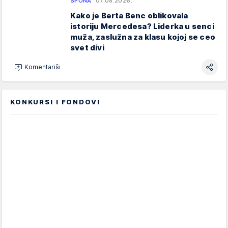
SPONA
07.08.2026.
Kako je Berta Benc oblikovala
istoriju Mercedesa? Liderka u senci
muža, zaslužna za klasu kojoj se ceo
svet divi
Komentariši
KONKURSI I FONDOVI