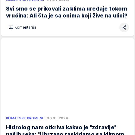
Svi smo se prikovali za klima uređaje tokom
vrućina: Ali šta je sa onima koji žive na ulici?
Komentariši
KLIMATSKE PROMENE
06.08.2026.
Hidrolog nam otkriva kakvo je "zdravlje"
naših reka: "Ubrzano raskidamo sa klimom