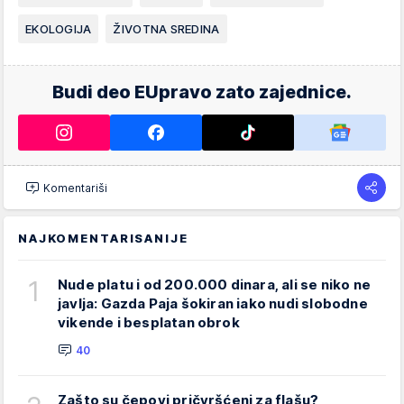
EKOLOGIJA
ŽIVOTNA SREDINA
Budi deo EUpravo zato zajednice.
Komentariši
NAJKOMENTARISANIJE
1
Nude platu i od 200.000 dinara, ali se niko ne
javlja: Gazda Paja šokiran iako nudi slobodne
vikende i besplatan obrok
40
Zašto su čepovi pričvršćeni za flašu?