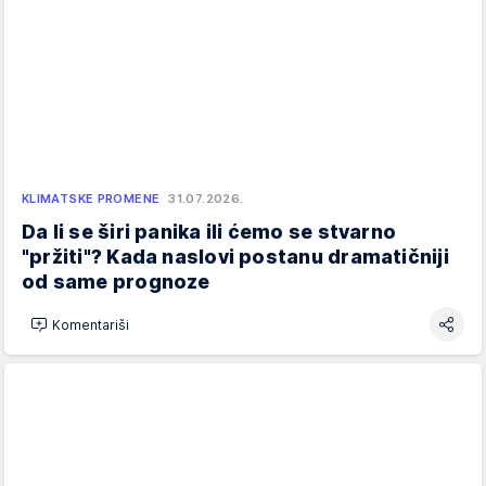
KLIMATSKE PROMENE
31.07.2026.
Da li se širi panika ili ćemo se stvarno
"pržiti"? Kada naslovi postanu dramatičniji
od same prognoze
Komentariši