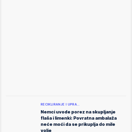
RECIKLIRANJE I UPRA…
Nemci uvode porez na skupljanje
flaša i limenki: Povratna ambalaža
neće moći da se prikuplja do mile
volje