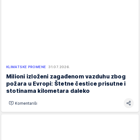
KLIMATSKE PROMENE
31.07.2026.
Milioni izloženi zagađenom vazduhu zbog
požara u Evropi: Štetne čestice prisutne i
stotinama kilometara daleko
Komentariši