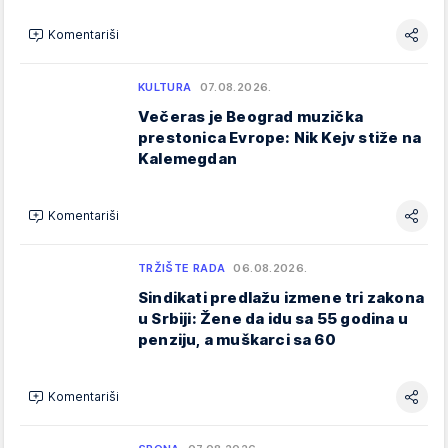
Komentariši
KULTURA
07.08.2026.
Večeras je Beograd muzička
prestonica Evrope: Nik Kejv stiže na
Kalemegdan
Komentariši
TRŽIŠTE RADA
06.08.2026.
Sindikati predlažu izmene tri zakona
u Srbiji: Žene da idu sa 55 godina u
penziju, a muškarci sa 60
Komentariši