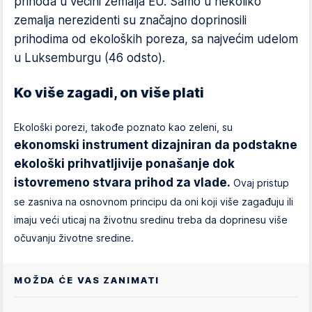
prihoda u većini zemalja EU. Samo u nekoliko
zemalja nerezidenti su značajno doprinosili
prihodima od ekoloških poreza, sa najvećim udelom
u Luksemburgu (46 odsto).
Ko više zagadi, on više plati
Ekološki porezi, takođe poznato kao zeleni, su
ekonomski instrument dizajniran da podstakne
ekološki prihvatljivije ponašanje dok
istovremeno stvara prihod za vlade.
Ovaj pristup
se zasniva na osnovnom principu da oni koji više zagađuju ili
imaju veći uticaj na životnu sredinu treba da doprinesu više
očuvanju životne sredine.
MOŽDA ĆE VAS ZANIMATI