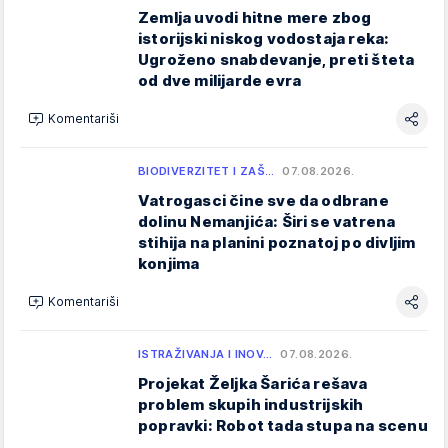
Zemlja uvodi hitne mere zbog
istorijski niskog vodostaja reka:
Ugroženo snabdevanje, preti šteta
od dve milijarde evra
Komentariši
BIODIVERZITET I ZAŠ…
07.08.2026.
Vatrogasci čine sve da odbrane
dolinu Nemanjića: Širi se vatrena
stihija na planini poznatoj po divljim
konjima
Komentariši
ISTRAŽIVANJA I INOV…
07.08.2026.
Projekat Željka Šarića rešava
problem skupih industrijskih
popravki: Robot tada stupa na scenu