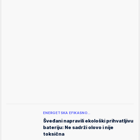
ENERGETSKA EFIKASNO…
Šveđani napravili ekološki prihvatljivu
bateriju: Ne sadrži olovo i nije
toksična