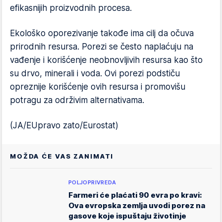
efikasnijih proizvodnih procesa.
Ekološko oporezivanje takođe ima cilj da očuva
prirodnih resursa. Porezi se često naplaćuju na
vađenje i korišćenje neobnovljivih resursa kao što
su drvo, minerali i voda. Ovi porezi podstiču
opreznije korišćenje ovih resursa i promovišu
potragu za održivim alternativama.
(JA/EUpravo zato/Eurostat)
MOŽDA ĆE VAS ZANIMATI
POLJOPRIVREDA
Farmeri će plaćati 90 evra po kravi:
Ova evropska zemlja uvodi porez na
gasove koje ispuštaju životinje