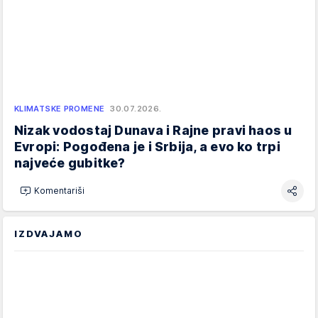
KLIMATSKE PROMENE
30.07.2026.
Nizak vodostaj Dunava i Rajne pravi haos u
Evropi: Pogođena je i Srbija, a evo ko trpi
najveće gubitke?
Komentariši
IZDVAJAMO