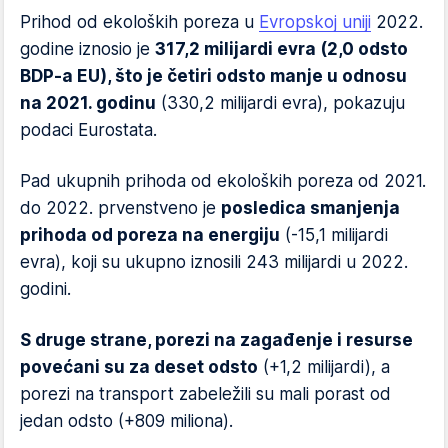
Prihod od ekoloških poreza u
Evropskoj uniji
2022.
godine iznosio je
317,2 milijardi evra (2,0 odsto
BDP-a EU), što je četiri odsto manje u odnosu
na 2021. godinu
(330,2 milijardi evra), pokazuju
podaci Eurostata.
Pad ukupnih prihoda od ekoloških poreza od 2021.
do 2022. prvenstveno je
posledica smanjenja
prihoda od poreza na energiju
(-15,1 milijardi
evra), koji su ukupno iznosili 243 milijardi u 2022.
godini.
S druge strane, porezi na zagađenje i resurse
povećani su za deset odsto
(+1,2 milijardi), a
porezi na transport zabeležili su mali porast od
jedan odsto (+809 miliona).