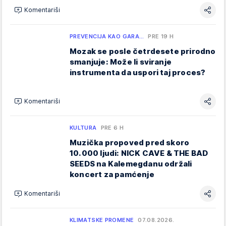
Komentariši
PREVENCIJA KAO GARA…
PRE 19 H
Mozak se posle četrdesete prirodno
smanjuje: Može li sviranje
instrumenta da uspori taj proces?
Komentariši
KULTURA
PRE 6 H
Muzička propoved pred skoro
10.000 ljudi: NICK CAVE & THE BAD
SEEDS na Kalemegdanu održali
koncert za pamćenje
Komentariši
KLIMATSKE PROMENE
07.08.2026.