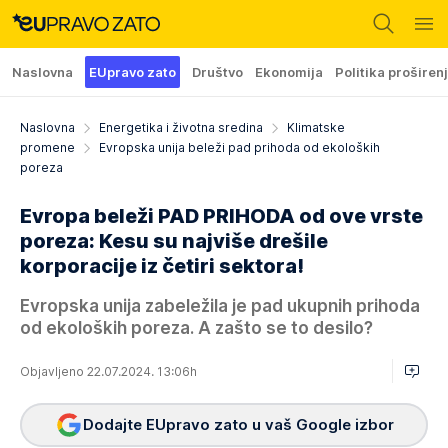
Naslovna
EUpravo zato
Društvo
Ekonomija
Politika proširen
Naslovna
Energetika i životna sredina
Klimatske
promene
Evropska unija beleži pad prihoda od ekoloških
poreza
Evropa beleži PAD PRIHODA od ove vrste
poreza: Kesu su najviše drešile
korporacije iz četiri sektora!
Evropska unija zabeležila je pad ukupnih prihoda
od ekoloških poreza. A zašto se to desilo?
Objavljeno 22.07.2024. 13:06h
Dodajte EUpravo zato u vaš Google izbor