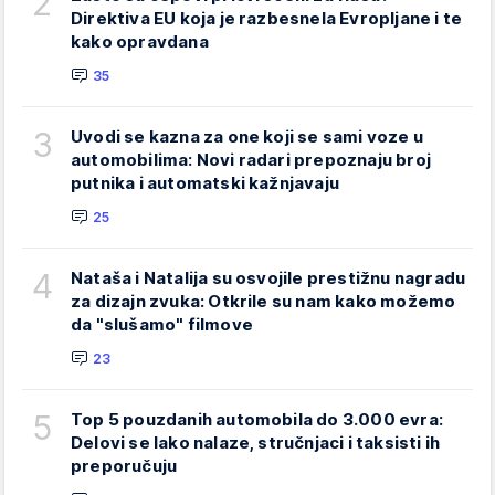
2
Direktiva EU koja je razbesnela Evropljane i te
kako opravdana
35
3
Uvodi se kazna za one koji se sami voze u
automobilima: Novi radari prepoznaju broj
putnika i automatski kažnjavaju
25
4
Nataša i Natalija su osvojile prestižnu nagradu
za dizajn zvuka: Otkrile su nam kako možemo
da "slušamo" filmove
23
5
Top 5 pouzdanih automobila do 3.000 evra:
Delovi se lako nalaze, stručnjaci i taksisti ih
preporučuju