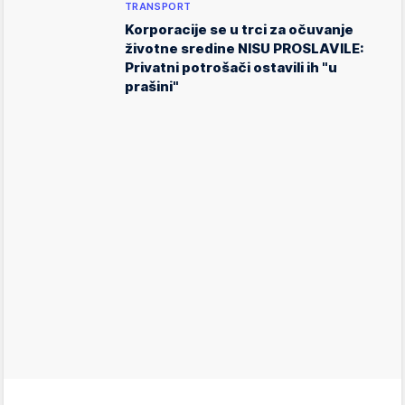
TRANSPORT
Korporacije se u trci za očuvanje
životne sredine NISU PROSLAVILE:
Privatni potrošači ostavili ih "u
prašini"