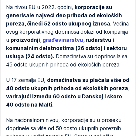
Na nivou EU u 2022. godini,
korporacije su
generisale najveći deo prihoda od ekoloških
poreza, čineći 52 odsto ukupnog iznosa
. Većina
ovog korporativnog doprinosa dolazi od kompanija
u
proizvodnji,
građevinarstvu
, rudarstvu i
komunalnim delatnostima (26 odsto) i sektoru
usluga (24 odsto).
Domaćinstva su doprinosila sa
45 odsto ukupnih prihoda od ekoloških poreza.
U 17 zemalja EU,
domaćinstva su plaćala više od
40 odsto ukupnih prihoda od ekoloških poreza,
varirajući između 60 odsto u Danskoj i skoro
40 odsto na Malti.
Na nacionalnom nivou, korporacije su u proseku
doprinele sa više od 50 odsto ukupnih poreznih