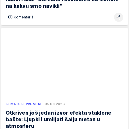
na kakvu smo navikli"
Komentariši
KLIMATSKE PROMENE
05.08.2026.
Otkriven još jedan izvor efekta staklene
bašte: Ljupki i umiljati šalju metan u
atmosferu