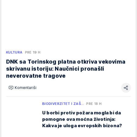
KULTURA
PRE 19 H
DNK sa Torinskog platna otkriva vekovima
skrivanu istoriju: Naučnici pronašli
neverovatne tragove
Komentariši
BIODIVERZITET I ZAŠ…
PRE 18 H
U borbi protiv požara mogla bi da
pomogne ova moćna životinja:
Kakva je uloga evropskih bizona?