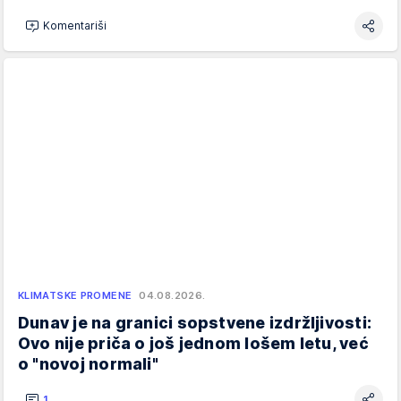
Komentariši
KLIMATSKE PROMENE
04.08.2026.
Dunav je na granici sopstvene izdržljivosti:
Ovo nije priča o još jednom lošem letu, već
o "novoj normali"
1