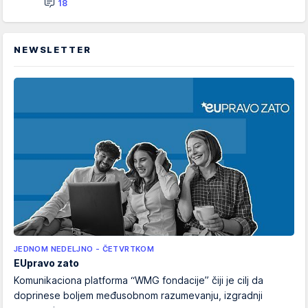
18
NEWSLETTER
JEDNOM NEDELJNO - ČETVRTKOM
EUpravo zato
Komunikaciona platforma “WMG fondacije” čiji je cilj da
doprinese boljem međusobnom razumevanju, izgradnji