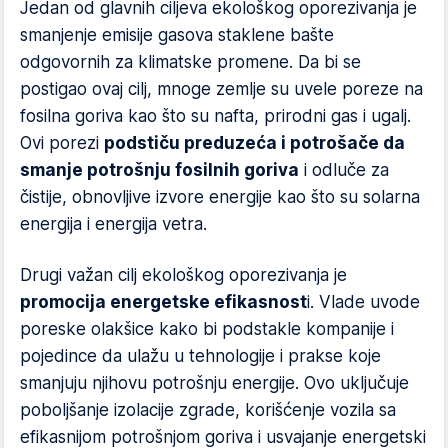
Jedan od glavnih ciljeva ekološkog oporezivanja je
smanjenje emisije gasova staklene bašte
odgovornih za klimatske promene. Da bi se
postigao ovaj cilj, mnoge zemlje su uvele poreze na
fosilna goriva kao što su nafta, prirodni gas i ugalj.
Ovi porezi
podstiču preduzeća i potrošače da
smanje potrošnju fosilnih goriva
i odluče za
čistije, obnovljive izvore energije kao što su solarna
energija i energija vetra.
Drugi važan cilj ekološkog oporezivanja je
promocija energetske efikasnost
i. Vlade uvode
poreske olakšice kako bi podstakle kompanije i
pojedince da ulažu u tehnologije i prakse koje
smanjuju njihovu potrošnju energije. Ovo uključuje
poboljšanje izolacije zgrade, korišćenje vozila sa
efikasnijom potrošnjom goriva i usvajanje energetski