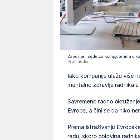
Zaposleni sede za kompjuterima u ka
Profimedia
Iako kompanije ulažu više n
mentalno zdravlje radnika u 
Savremeno radno okruženje s
Evrope, a čini se da niko n
Prema istraživanju Evropske
radu, skoro polovina radnik