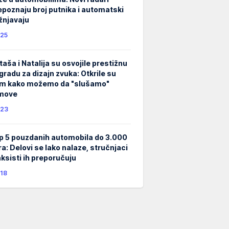
epoznaju broj putnika i automatski
žnjavaju
25
taša i Natalija su osvojile prestižnu
gradu za dizajn zvuka: Otkrile su
m kako možemo da "slušamo"
lmove
23
p 5 pouzdanih automobila do 3.000
ra: Delovi se lako nalaze, stručnjaci
taksisti ih preporučuju
18