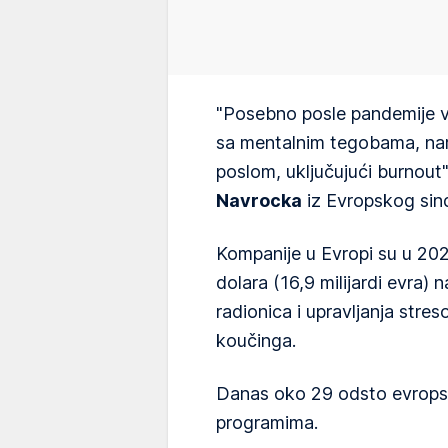
"Posebno posle pandemije vid
sa mentalnim tegobama, nar
poslom, uključujući burnout",
Navrocka
iz Evropskog sind
Kompanije u Evropi su u 2023
dolara (16,9 milijardi evra)
radionica i upravljanja str
koučinga.
Danas oko 29 odsto evropsk
programima.