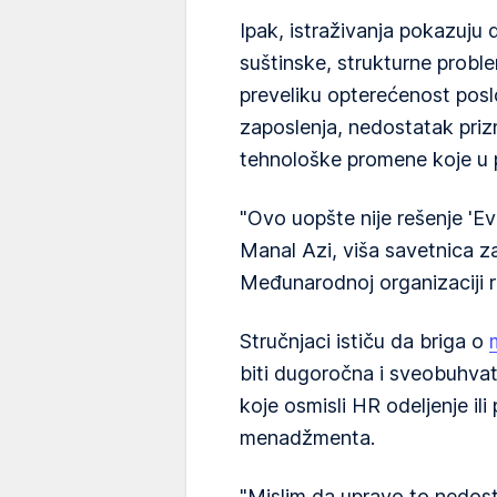
Ipak, istraživanja pokazuju
suštinske, strukturne proble
preveliku opterećenost pos
zaposlenja, nedostatak prizn
tehnološke promene koje u p
"Ovo uopšte nije rešenje 'Ev
Manal Azi, viša savetnica 
Međunarodnoj organizaciji r
Stručnjaci ističu da briga o
biti dugoročna i sveobuhvat
koje osmisli HR odeljenje ili
menadžmenta.
"Mislim da upravo to nedos