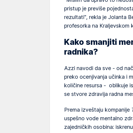
pristup je previše pojednost
rezultati", rekla je Jolanta B
profesorka na Kraljevskom ko
Kako smanjiti me
radnika?
Azzi navodi da sve - od nač
preko ocenjivanja učinka i 
količine resursa - oblikuje i
se stvore zdravija radna me
Prema izveštaju kompanije
uspešno vode mentalno zdra
zajedničkih osobina: iskrenu