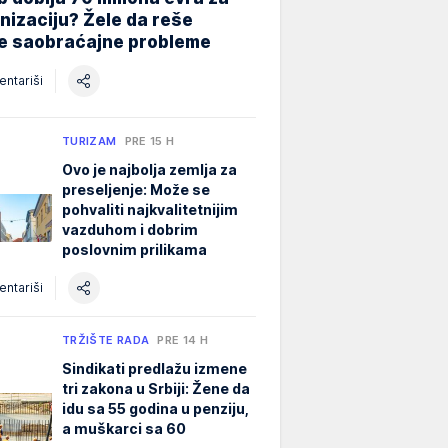
izaciju? Žele da reše
ne saobraćajne probleme
ntariši
TURIZAM
PRE 15 H
Ovo je najbolja zemlja za
preseljenje: Može se
pohvaliti najkvalitetnijim
vazduhom i dobrim
poslovnim prilikama
ntariši
TRŽIŠTE RADA
PRE 14 H
Sindikati predlažu izmene
tri zakona u Srbiji: Žene da
idu sa 55 godina u penziju,
a muškarci sa 60