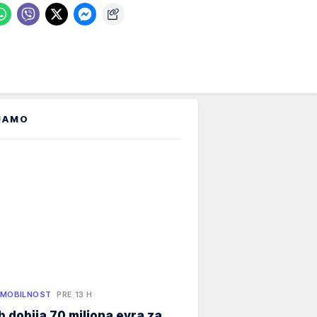
JAMO
 MOBILNOST
PRE 13 H
 dobija 70 miliona evra za