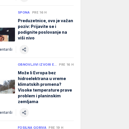
SPONA
PRE 16 H
Preduzetnice, ovo je važan
poziv: Prijavite se i
podignite poslovanje na
viši nivo
ntariši
OBNOVLJIVI IZVORI E…
PRE 16 H
Može li Evropa bez
hidroelektrana u vreme
klimatskih promena?
Visoke temperature prave
problem i planinskim
zemljama
ntariši
FOSILNA GORIVA
PRE 19 H