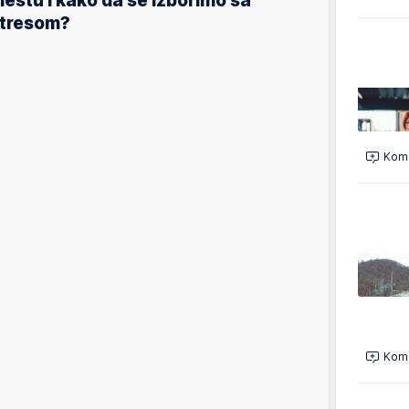
estu i kako da se izborimo sa
tresom?
Kome
Kome