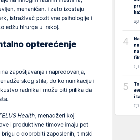
pr
avljen, mehaničan, i zato izostaju
ka
erk, istraživač pozitivne psihologije i
ledžu hirurga u Irskoj.
4
Na
ntalno opterećenje
na
na
fi
ina zapošljavanja i napredovanja,
menadžerskog stila, do komunikacije i
5
To
skustvo radnika i može biti prilika da
ev
i 
sta.
TELUS Health
, menadžeri koji
ve i produktivne timove imaju pet
 brigu o dobrobiti zaposlenih, timski