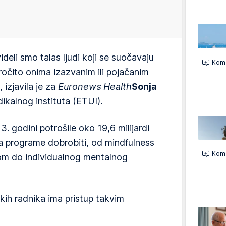
eli smo talas ljudi koji se suočavaju
Kome
očito onima izazvanim ili pojačanim
 izjavila je za
Euronews Health
Sonja
ikalnog instituta (ETUI).
. godini potrošile oko 19,6 milijardi
 na programe dobrobiti, od mindfulness
Kome
esom do individualnog mentalnog
ih radnika ima pristup takvim