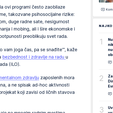
 da ovi programi često zaobilaze
Kome
me, takozvane psihosocijalne rizike:
lom, duge radne sate, nesigurnost
NAJKO
anja i mobing, ali i šire ekonomske i
otpunosti preoblikuju svet rada.
1
Nu
ni
o vam joga čas, pa se snađite'", kaže
nu
ob
za
bezbednost i zdravlje na radu
u
ada (ILO).
2
Za
mentalnom zdravlju
zaposlenih mora
Di
na, a ne spisak ad-hoc aktivnosti
Ev
 projekat koji zavisi od ličnih stavova
3
Uv
taje na mnogim radnim mestima,
vo