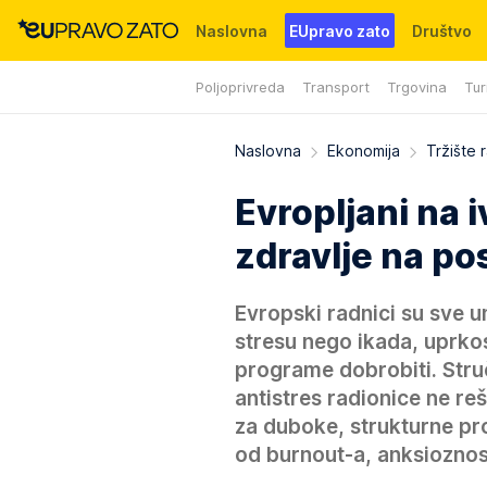
Naslovna
EUpravo zato
Društvo
Poljoprivreda
Transport
Trgovina
Tur
Događaji
News
WMG fondacija
Naslovna
Ekonomija
Tržište 
Evropljani na i
zdravlje na pos
Evropski radnici su sve u
stresu nego ikada, uprko
programe dobrobiti. Stru
antistres radionice ne re
za duboke, strukturne pro
od burnout-a, anksioznost