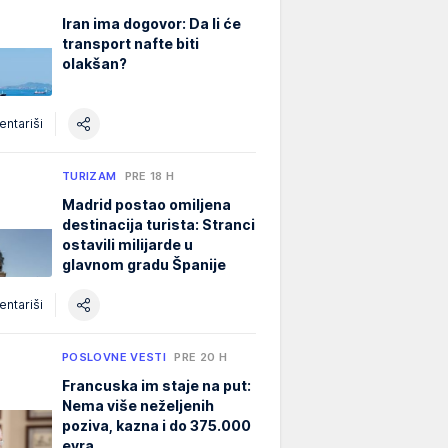
Iran ima dogovor: Da li će
transport nafte biti
olakšan?
ntariši
TURIZAM
PRE 18 H
Madrid postao omiljena
destinacija turista: Stranci
ostavili milijarde u
glavnom gradu Španije
ntariši
POSLOVNE VESTI
PRE 20 H
Francuska im staje na put:
Nema više neželjenih
poziva, kazna i do 375.000
evra