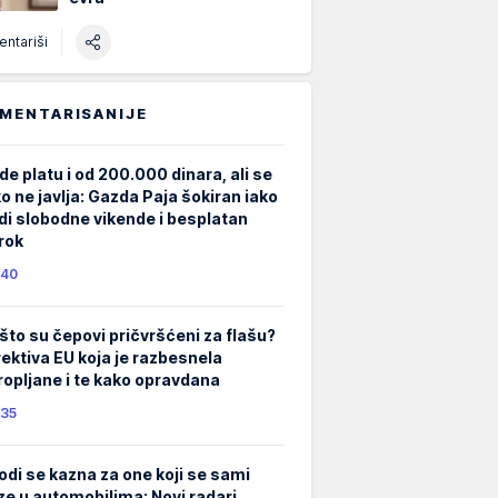
ntariši
MENTARISANIJE
de platu i od 200.000 dinara, ali se
ko ne javlja: Gazda Paja šokiran iako
di slobodne vikende i besplatan
rok
40
što su čepovi pričvršćeni za flašu?
rektiva EU koja je razbesnela
ropljane i te kako opravdana
35
odi se kazna za one koji se sami
ze u automobilima: Novi radari