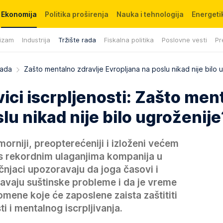
Ekonomija
Politika proširenja
Nauka i tehnologija
Energetik
izam
Industrija
Tržište rada
Fiskalna politika
Poslovne vesti
Pr
rada
Zašto mentalno zdravlje Evropljana na poslu nikad nije bilo 
vici iscrpljenosti: Zašto men
lu nikad nije bilo ugroženije
morniji, preopterećeniji i izloženi većem
s rekordnim ulaganjima kompanija u
čnjaci upozoravaju da joga časovi i
šavaju suštinske probleme i da je vreme
mene koje će zaposlene zaista zaštititi
i i mentalnog iscrpljivanja.