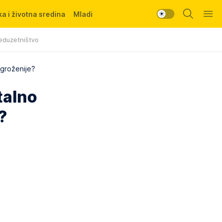
a i životna sredina
Mladi
eduzetništvo
ugroženije?
talno
?