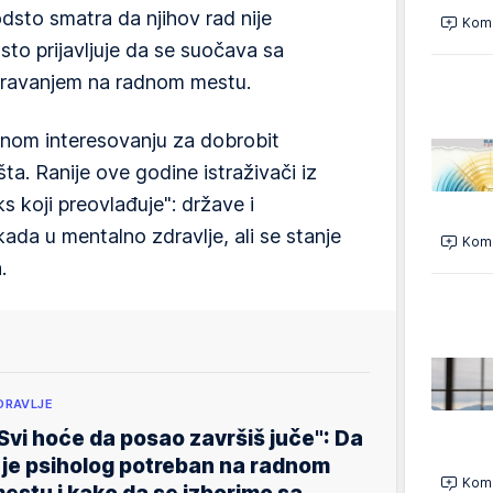
sto smatra da njihov rad nije
Kome
sto prijavljuje da se suočava sa
miravanjem na radnom mestu.
nom interesovanju za dobrobit
ta. Ranije ove godine istraživači iz
ks koji preovlađuje": države i
ada u mentalno zdravlje, ali se stanje
Kome
.
DRAVLJE
Svi hoće da posao završiš juče": Da
i je psiholog potreban na radnom
Kome