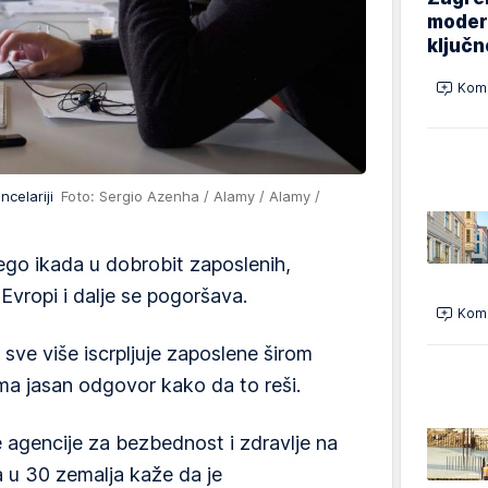
modern
ključ
Kome
ncelariji
Foto: Sergio Azenha / Alamy / Alamy /
ego ikada u dobrobit zaposlenih,
Evropi i dalje se pogoršava.
Kome
ve više iscrpljuje zaposlene širom
ema jasan odgovor kako da to reši.
 agencije za bezbednost i zdravlje na
a u 30 zemalja kaže da je