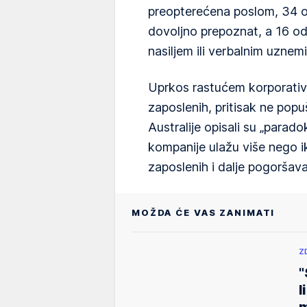
preopterećena poslom, 34 od
dovoljno prepoznat, a 16 od
nasiljem ili verbalnim uzne
Uprkos rastućem korporativ
zaposlenih, pritisak ne popuš
Australije opisali su „parado
kompanije ulažu više nego ik
zaposlenih i dalje pogoršava
MOŽDA ĆE VAS ZANIMATI
Z
"
l