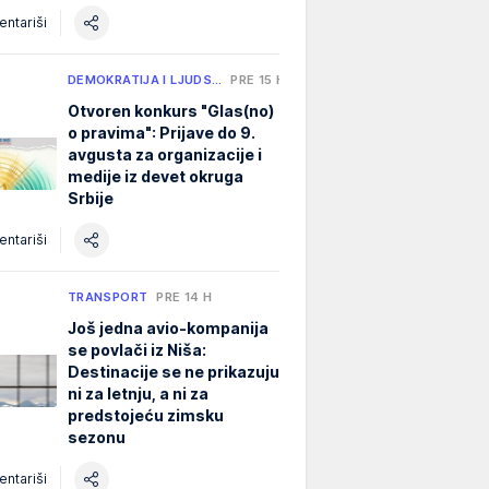
ntariši
DEMOKRATIJA I LJUDS…
PRE 15 H
Otvoren konkurs "Glas(no)
o pravima": Prijave do 9.
avgusta za organizacije i
medije iz devet okruga
Srbije
ntariši
TRANSPORT
PRE 14 H
Još jedna avio-kompanija
se povlači iz Niša:
Destinacije se ne prikazuju
ni za letnju, a ni za
predstojeću zimsku
sezonu
ntariši