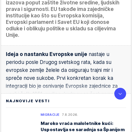
izazova poput zaštite životne sredine, ljudskih
prava i sigurnosti. EU takođe ima zajedničke
institucije kao što su Evropska komisija,
Evropski parlament i Savet EU koji donose
odluke i oblikuju politike u skladu sa ciljevima
Unije.
Ideja o nastanku Evropske unije
nastaje u
periodu posle Drugog svetskog rata, kada su
evropske zemlje želele da osiguraju trajni mir i
spreče nove sukobe. Prvi konkretan korak ka
integraciji bio je osnivanje Evropske zajednice za
ugalj i čelik 1951. godine, kada su se šest zemalja
NAJNOVIJE VESTI
(Francuska, Nemačka, Italija, Belgija, Holandija i
Luksemburg) udružile kako bi zajednički upravljale
MIGRACIJE
7.8.2026.
ovim ključnim resursima. Godine 1957. potpisan je
Maroko vraća maloletnike kući:
Rimski ugovor, kojim je osnovana Evropska
Uspostavlja se saradnja sa Španijom