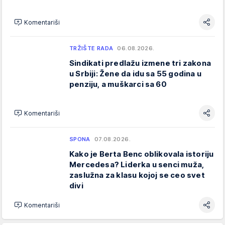
Komentariši
TRŽIŠTE RADA
06.08.2026.
Sindikati predlažu izmene tri zakona
u Srbiji: Žene da idu sa 55 godina u
penziju, a muškarci sa 60
Komentariši
SPONA
07.08.2026.
Kako je Berta Benc oblikovala istoriju
Mercedesa? Liderka u senci muža,
zaslužna za klasu kojoj se ceo svet
divi
Komentariši