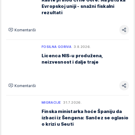
Evropskoj uniji - snažni fiskalni
rezultati
Komentariši
FOSILNA GORIVA
3.8.2026.
Licenca NIS-u produžena,
neizvesnost i dalje traje
Komentariši
MIGRACIJE
31.7.2026.
Finska ministarka hoće Španiju da
izbaci iz Šengena: Sančez se oglasio
o krizi u Seuti