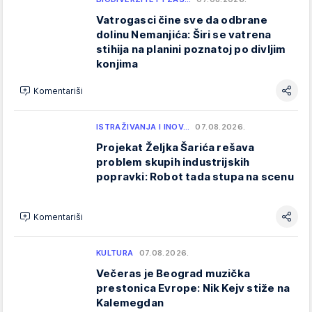
Vatrogasci čine sve da odbrane
dolinu Nemanjića: Širi se vatrena
stihija na planini poznatoj po divljim
konjima
Komentariši
ISTRAŽIVANJA I INOV…
07.08.2026.
Projekat Željka Šarića rešava
problem skupih industrijskih
popravki: Robot tada stupa na scenu
Komentariši
KULTURA
07.08.2026.
Večeras je Beograd muzička
prestonica Evrope: Nik Kejv stiže na
Kalemegdan