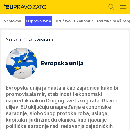
Naslovna
EUpravo zato
Društvo
Ekonomija
Politika proširen
Naslovna
Evropska unija
Evropska unija
Evropska unija je nastala kao zajednica kako bi
promovisala mir, stabilnost i ekonomski
napredak nakon Drugog svetskog rata. Glavni
ciljevi EU uključuju unapređenje ekonomske
saradnje, slobodnog protoka roba, usluga,
kapitala i ljudi između članica, kao i jačanje
političke saradnje radi rešavanja zajedničkih