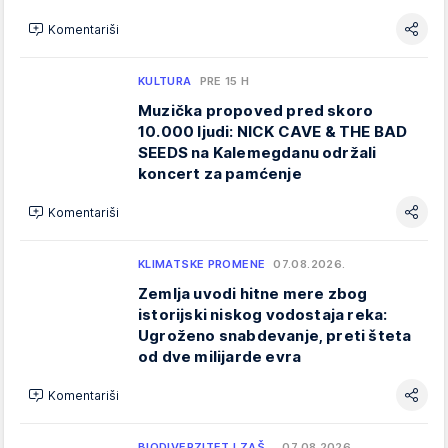
Komentariši
KULTURA
PRE 15 H
Muzička propoved pred skoro
10.000 ljudi: NICK CAVE & THE BAD
SEEDS na Kalemegdanu održali
koncert za pamćenje
Komentariši
KLIMATSKE PROMENE
07.08.2026.
Zemlja uvodi hitne mere zbog
istorijski niskog vodostaja reka:
Ugroženo snabdevanje, preti šteta
od dve milijarde evra
Komentariši
BIODIVERZITET I ZAŠ…
07.08.2026.