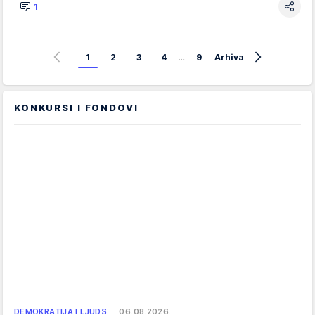
1
1
2
3
4
…
9
Arhiva
KONKURSI I FONDOVI
DEMOKRATIJA I LJUDS…
06.08.2026.