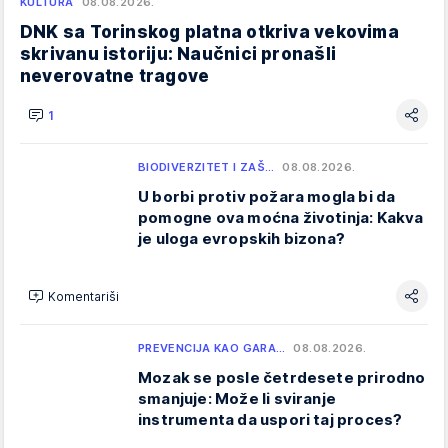
KULTURA
08.08.2026.
DNK sa Torinskog platna otkriva vekovima
skrivanu istoriju: Naučnici pronašli
neverovatne tragove
1
BIODIVERZITET I ZAŠ…
08.08.2026.
U borbi protiv požara mogla bi da
pomogne ova moćna životinja: Kakva
je uloga evropskih bizona?
Komentariši
PREVENCIJA KAO GARA…
08.08.2026.
Mozak se posle četrdesete prirodno
smanjuje: Može li sviranje
instrumenta da uspori taj proces?