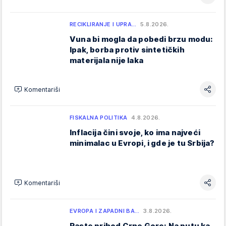
RECIKLIRANJE I UPRA…
5.8.2026.
Vuna bi mogla da pobedi brzu modu:
Ipak, borba protiv sintetičkih
materijala nije laka
Komentariši
FISKALNA POLITIKA
4.8.2026.
Inflacija čini svoje, ko ima najveći
minimalac u Evropi, i gde je tu Srbija?
Komentariši
EVROPA I ZAPADNI BA…
3.8.2026.
Raste prihod Crne Gore: Na putu ka