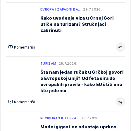
EVROPA I ZAPADNI BA…
29.7.2026.
Kako uvođenje viza u Crnoj Gori
utiče na turizam? Stručnjaci
zabrinuti
Komentariši
TURIZAM
29.7.2026.
Šta nam jedan ručak u Grčkoj govori
o Evropskoj uniji? Od feta sira do
evropskih pravila - kako EU štiti ono
što jedemo
Komentariši
RECIKLIRANJE I UPRA…
28.7.2026.
Modni gigant ne odustaje uprkos