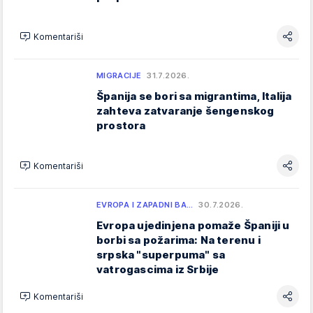
Komentariši
MIGRACIJE
31.7.2026.
Španija se bori sa migrantima, Italija
zahteva zatvaranje šengenskog
prostora
Komentariši
EVROPA I ZAPADNI BA…
30.7.2026.
Evropa ujedinjena pomaže Španiji u
borbi sa požarima: Na terenu i
srpska "superpuma" sa
vatrogascima iz Srbije
Komentariši