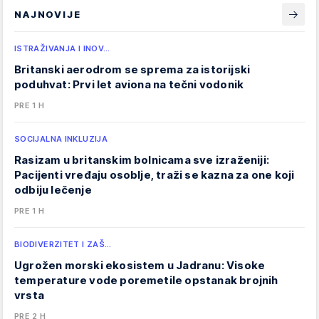
NAJNOVIJE
ISTRAŽIVANJA I INOV…
Britanski aerodrom se sprema za istorijski
poduhvat: Prvi let aviona na tečni vodonik
PRE 1 H
SOCIJALNA INKLUZIJA
Rasizam u britanskim bolnicama sve izraženiji:
Pacijenti vređaju osoblje, traži se kazna za one koji
odbiju lečenje
PRE 1 H
BIODIVERZITET I ZAŠ…
Ugrožen morski ekosistem u Jadranu: Visoke
temperature vode poremetile opstanak brojnih
vrsta
PRE 2 H