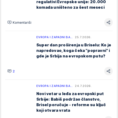
regulativi Evropske unije: 20.000
komada uništeno za šest meseci
Komentariši
EVROPA I ZAPADNI BA…
25.7.2026.
Super dan proširenja u Briselu: Ko je
napredovao, koga čeka "popravni" i
gde je Srbija na evropskom putu?
2
EVROPA I ZAPADNI BA…
24.7.2026.
Novi vetar u leđa za evropski put
Srbije: Babiš podržao članstvo,
Brisel poručuje - reforme su ključ
koji otvara vrata