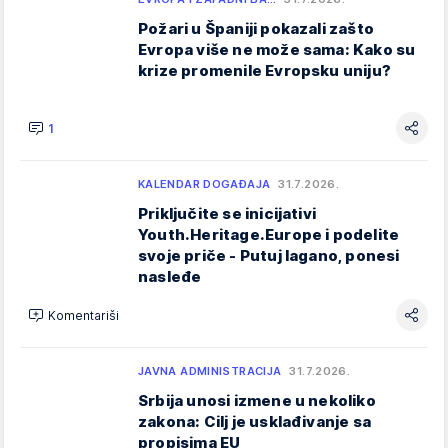
Požari u Španiji pokazali zašto
Evropa više ne može sama: Kako su
krize promenile Evropsku uniju?
1
KALENDAR DOGAĐAJA
31.7.2026.
Priključite se inicijativi
Youth.Heritage.Europe i podelite
svoje priče - Putuj lagano, ponesi
nasleđe
Komentariši
JAVNA ADMINISTRACIJA
31.7.2026.
Srbija unosi izmene u nekoliko
zakona: Cilj je usklađivanje sa
propisima EU