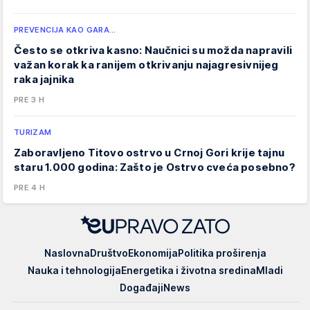
PREVENCIJA KAO GARA…
Često se otkriva kasno: Naučnici su možda napravili
važan korak ka ranijem otkrivanju najagresivnijeg
raka jajnika
PRE 3 H
TURIZAM
Zaboravljeno Titovo ostrvo u Crnoj Gori krije tajnu
staru 1.000 godina: Zašto je Ostrvo cveća posebno?
PRE 4 H
EUpravo
Naslovna
Društvo
Ekonomija
Politika proširenja
zato
Nauka i tehnologija
Energetika i životna sredina
Mladi
Događaji
News