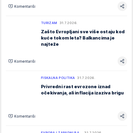
Komentariši
TURIZAM
31.7.2026.
Zašto Evropljani sve više ostaju kod
kuće tokom leta? Balkancima je
najteže
Komentariši
FISKALNA POLITIKA
31.7.2026.
Privredni rast evrozone iznad
očekivanja, ali inflacija izaziva brigu
Komentariši
EVROPA I ZAPADNI BA…
31.7.2026.