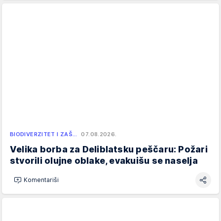
BIODIVERZITET I ZAŠ…
07.08.2026.
Velika borba za Deliblatsku peščaru: Požari
stvorili olujne oblake, evakuišu se naselja
Komentariši