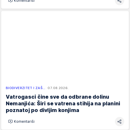
Komentariši
BIODIVERZITET I ZAŠ…
07.08.2026.
Vatrogasci čine sve da odbrane dolinu
Nemanjića: Širi se vatrena stihija na planini
poznatoj po divljim konjima
Komentariši