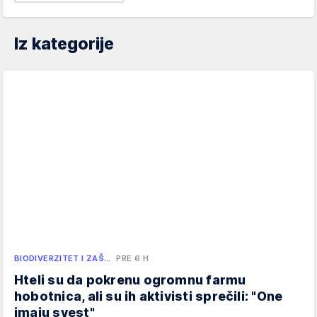
Iz kategorije
BIODIVERZITET I ZAŠ…
PRE 6 H
Hteli su da pokrenu ogromnu farmu
hobotnica, ali su ih aktivisti sprečili: "One
imaju svest"