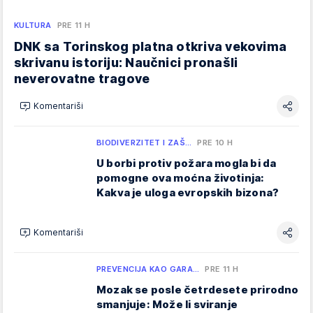
KULTURA
PRE 11 H
DNK sa Torinskog platna otkriva vekovima
skrivanu istoriju: Naučnici pronašli
neverovatne tragove
Komentariši
BIODIVERZITET I ZAŠ…
PRE 10 H
U borbi protiv požara mogla bi da
pomogne ova moćna životinja:
Kakva je uloga evropskih bizona?
Komentariši
PREVENCIJA KAO GARA…
PRE 11 H
Mozak se posle četrdesete prirodno
smanjuje: Može li sviranje