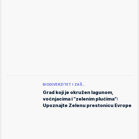
BIODIVERZITET I ZAŠ…
Grad koji je okružen lagunom,
voćnjacima i "zelenim plućima":
Upoznajte Zelenu prestonicu Evrope