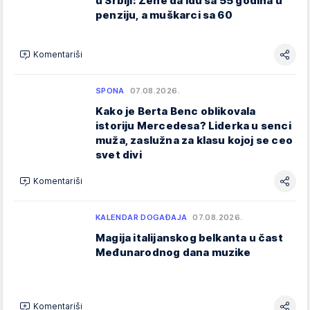
u Srbiji: Žene da idu sa 55 godina u
penziju, a muškarci sa 60
Komentariši
SPONA
07.08.2026.
Kako je Berta Benc oblikovala
istoriju Mercedesa? Liderka u senci
muža, zaslužna za klasu kojoj se ceo
svet divi
Komentariši
KALENDAR DOGAĐAJA
07.08.2026.
Magija italijanskog belkanta u čast
Međunarodnog dana muzike
Komentariši