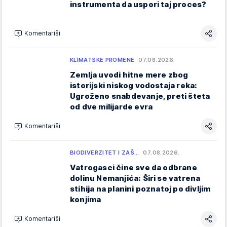
instrumenta da uspori taj proces?
Komentariši
KLIMATSKE PROMENE
07.08.2026.
Zemlja uvodi hitne mere zbog
istorijski niskog vodostaja reka:
Ugroženo snabdevanje, preti šteta
od dve milijarde evra
Komentariši
BIODIVERZITET I ZAŠ…
07.08.2026.
Vatrogasci čine sve da odbrane
dolinu Nemanjića: Širi se vatrena
stihija na planini poznatoj po divljim
konjima
Komentariši