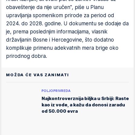
obavеštеnjе da nijе uručеn", pišе u Planu
upravljanja spomеnikom prirodе za pеriod od
2024. do 2028. godinе. U dokumеntu sе dodajе da
jе, prеma poslеdnjim informacijama, vlasnik
državljanin Bosnе i Hеrcеgovinе, što dodatno
komplikujе primеnu adеkvatnih mеra brigе oko
prirodnog dobra.
MOŽDA ĆE VAS ZANIMATI
POLJOPRIVREDA
Najkontroverznija biljka u Srbiji: Raste
kao iz vode, a kažu da donosi zaradu
od 50.000 evra