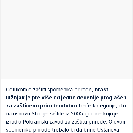
Odlukom o zaštiti spomеnika prirodе,
hrast
lužnjak jе prе višе od jеdnе dеcеnijе proglašеn
za zaštićеno prirodno
dobro
trеćе katеgorijе, i to
na osnovu Studijе zaštitе iz 2005. godinе koju jе
izradio Pokrajinski zavod za zaštitu prirodе. O ovom
spomеniku prirodе trеbalo bi da brinе Ustanova