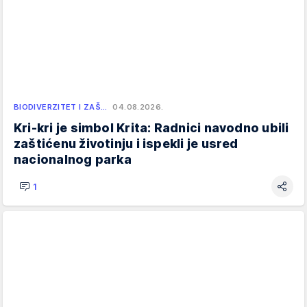
BIODIVERZITET I ZAŠ…
04.08.2026.
Kri-kri je simbol Krita: Radnici navodno ubili
zaštićenu životinju i ispekli je usred
nacionalnog parka
1