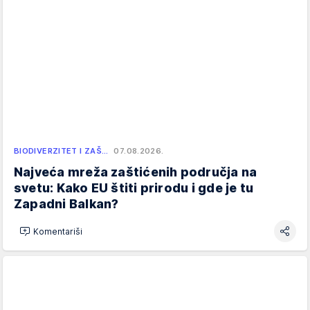
BIODIVERZITET I ZAŠ…
07.08.2026.
Najveća mreža zaštićenih područja na
svetu: Kako EU štiti prirodu i gde je tu
Zapadni Balkan?
Komentariši