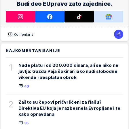
Budi deo EUpravo zato zajednice.
Komentariši
NAJKOMENTARISANIJE
1
Nude platu i od 200.000 dinara, ali se niko ne
javlja: Gazda Paja šokiran iako nudi slobodne
vikende i besplatan obrok
40
2
Zašto su čepovi pričvršćeni za flašu?
Direktiva EU koja je razbesnela Evropljane i te
kako opravdana
35