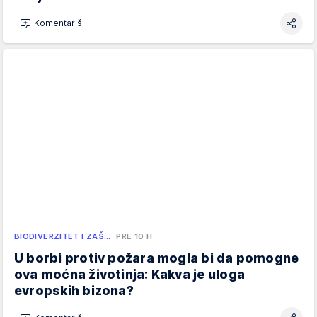
Komentariši
BIODIVERZITET I ZAŠ…
PRE 10 H
U borbi protiv požara mogla bi da pomogne
ova moćna životinja: Kakva je uloga
evropskih bizona?