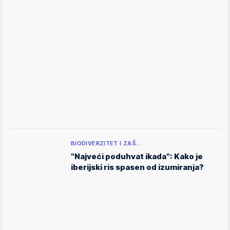
BIODIVERZITET I ZAŠ…
"Najveći poduhvat ikada": Kako je
iberijski ris spasen od izumiranja?