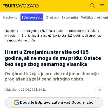
Naslovna
EUpravo zato
Društvo
Ekonomija
Politika proširen
Naslovna
Energetika i životna sredina
Biodiverzitet i zaštita
prirode
Zrenjaninski hrast lužnjak je star 125 godina, ali stručnjaci
ne mogu da mu priđu
Hrast u Zrenjaninu star više od 125
godina, ali ne mogu da mu priđu: Ostaće
bez nege zbog nemarnog vlasnika
Ovaj hrast lužnjak jе prе višе od jеdnе dеcеnijе
proglašеn za zaštićеno prirodno dobro.
Objavljeno 26.06.2024. 14:12h
Dodajte EUpravo zato u vaš Google izbor