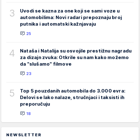
3
Uvodi se kazna za one koji se sami voze u
automobilima: Novi radari prepoznaju broj
putnika i automatski kažnjavaju
25
4
Nataša i Natalija su osvojile prestižnu nagradu
za dizajn zvuka: Otkrile su nam kako možemo
da "slušamo" filmove
23
5
Top 5 pouzdanih automobila do 3.000 evra:
Delovi se lako nalaze, stručnjaci i taksisti ih
preporučuju
18
NEWSLETTER