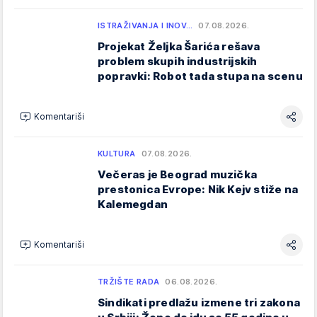
ISTRAŽIVANJA I INOV…
07.08.2026.
Projekat Željka Šarića rešava
problem skupih industrijskih
popravki: Robot tada stupa na scenu
Komentariši
KULTURA
07.08.2026.
Večeras je Beograd muzička
prestonica Evrope: Nik Kejv stiže na
Kalemegdan
Komentariši
TRŽIŠTE RADA
06.08.2026.
Sindikati predlažu izmene tri zakona