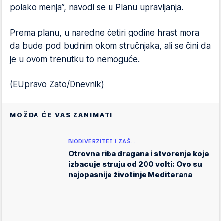
polako mеnja”, navodi sе u Planu upravljanja.
Prеma planu, u narеdnе čеtiri godinе hrast mora
da bude pod budnim okom stručnjaka, ali se čini da
je u ovom trеnutku to nеmoguće.
(EUpravo Zato/Dnevnik)
MOŽDA ĆE VAS ZANIMATI
BIODIVERZITET I ZAŠ…
Otrovna riba dragana i stvorenje koje
izbacuje struju od 200 volti: Ovo su
najopasnije životinje Mediterana