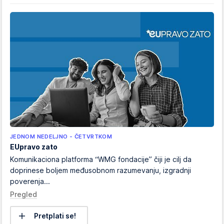
JEDNOM NEDELJNO - ČETVRTKOM
EUpravo zato
Komunikaciona platforma “WMG fondacije” čiji je cilj da
doprinese boljem međusobnom razumevanju, izgradnji
poverenja...
Pregled
Pretplati se!