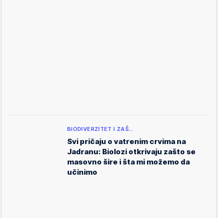
BIODIVERZITET I ZAŠ…
Svi pričaju o vatrenim crvima na
Jadranu: Biolozi otkrivaju zašto se
masovno šire i šta mi možemo da
učinimo