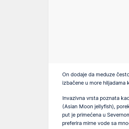
On dodaje da meduze često 
izbačene u more hiljadama k
Invazivna vrsta poznata ka
(Asian Moon jellyfish), por
put je primećena u Severno
preferira mirne vode sa mnog