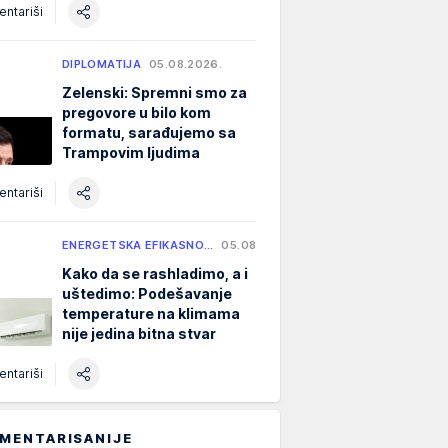
ntariši
DIPLOMATIJA
05.08.2026.
Zelenski: Spremni smo za
pregovore u bilo kom
formatu, sarađujemo sa
Trampovim ljudima
ntariši
ENERGETSKA EFIKASNO…
05.08.2026.
Kako da se rashladimo, a i
uštedimo: Podešavanje
temperature na klimama
nije jedina bitna stvar
ntariši
MENTARISANIJE