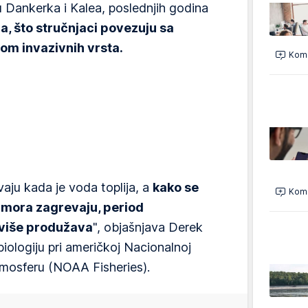
 Dankerka i Kalea, poslednjih godina
, što stručnjaci povezuju sa
om invazivnih vrsta.
Kome
ju kada je voda toplija, a
kako se
Kome
mora zagrevaju, period
više produžava
", objašnjava Derek
iologiju pri američkoj Nacionalnoj
atmosferu (NOAA Fisheries).