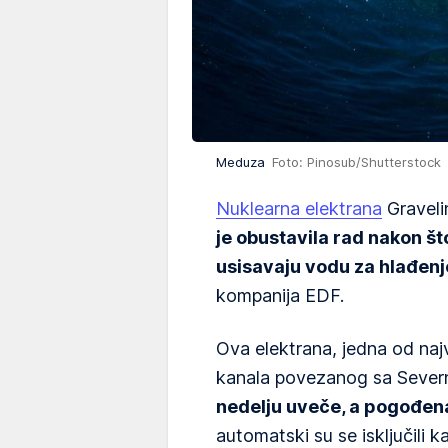
Meduza
Foto: Pinosub/Shutterstock
Nuklearna elektrana
Graveli
je obustavila rad nakon što
usisavaju vodu za hlađenj
kompanija EDF.
Ova elektrana, jedna od najv
kanala povezanog sa Sever
nedelju uveče, a pogođena 
automatski su se isključili ka