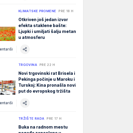
KLIMATSKE PROMENE
PRE 18 H
Otkriven još jedan izvor
efekta staklene bašte:
Ljupki i umiljati šalju metan
u atmosferu
ntariši
TRGOVINA
PRE 22 H
Novi trgovinski rat Brisela i
Pekinga počinje u Maroku i
Turskoj: Kina pronašla novi
put do evropskog tržišta
ntariši
TRŽIŠTE RADA
PRE 17 H
Buka na radnom mestu
pogađa zaposlene u