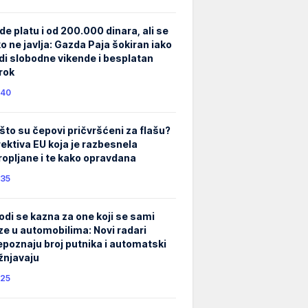
de platu i od 200.000 dinara, ali se
ko ne javlja: Gazda Paja šokiran iako
di slobodne vikende i besplatan
rok
40
što su čepovi pričvršćeni za flašu?
rektiva EU koja je razbesnela
ropljane i te kako opravdana
35
odi se kazna za one koji se sami
ze u automobilima: Novi radari
epoznaju broj putnika i automatski
žnjavaju
25