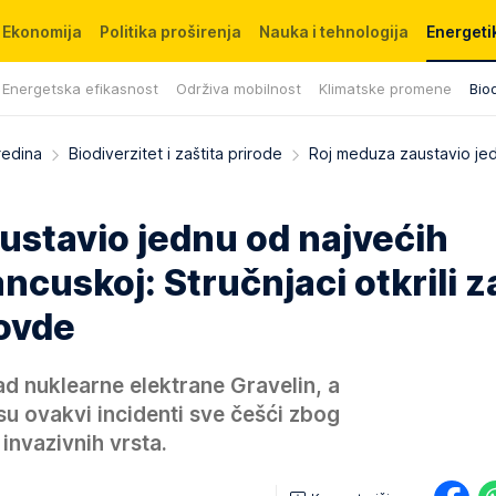
Ekonomija
Politika proširenja
Nauka i tehnologija
Energetik
Energetska efikasnost
Održiva mobilnost
Klimatske promene
Biod
redina
Biodiverzitet i zaštita prirode
Roj meduza zaustavio je
ustavio jednu od najvećih
ncuskoj: Stručnjaci otkrili z
 ovde
ad nuklearne elektrane Gravelin, a
su ovakvi incidenti sve češći zbog
invazivnih vrsta.