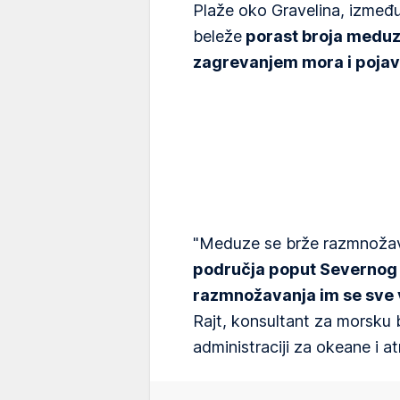
Plaže oko Gravelina, između
beleže
porast broja meduza
zagrevanjem mora i pojav
"Meduze se brže razmnožava
područja poput Severnog 
razmnožavanja im se sve 
Rajt, konsultant za morsku b
administraciji za okeane i 