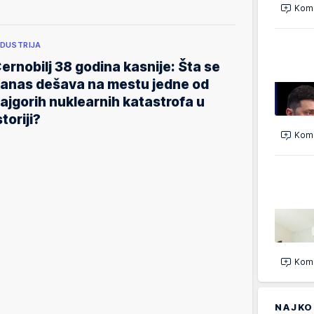
Kome
NDUSTRIJA
ernobilj 38 godina kasnije: Šta se
anas dešava na mestu jedne od
ajgorih nuklearnih katastrofa u
storiji?
Kome
Kome
NAJKO