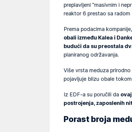
preplavljeni "masivnim i ne
reaktor 6 prestao sa radom
Prema podacima kompanije
obali između Kalea i Dank
budući da su preostala dva
planiranog održavanja.
Više vrsta meduza prirodno 
pojavljuje blizu obale tokom 
Iz EDF-a su poručili da
ovaj
postrojenja, zaposlenih nit
Porast broja med