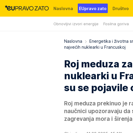
Naslovna
EUpravo zato
Društvo
Obnovljivi izvori energije
Fosilna goriva
Događaji
News
WMG fondacija
Naslovna
Energetika i životna s
najvećih nuklearki u Francuskoj
Roj meduza za
nuklearki u Fra
su se pojavile
Roj meduza prekinuo je r
naučnici upozoravaju da 
zagrevanja mora i širenja 