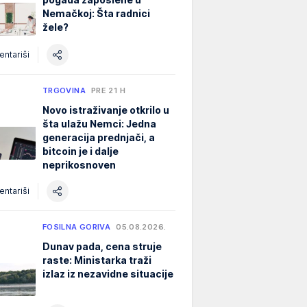
Nemačkoj: Šta radnici
žele?
ntariši
TRGOVINA
PRE 21 H
Novo istraživanje otkrilo u
šta ulažu Nemci: Jedna
generacija prednjači, a
bitcoin je i dalje
neprikosnoven
ntariši
FOSILNA GORIVA
05.08.2026.
Dunav pada, cena struje
raste: Ministarka traži
izlaz iz nezavidne situacije