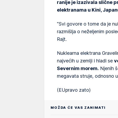
ranije je izazivala slične
elektranama u Kini, Japanu 
"Svi govore o tome da je nuk
razmišlja o neželjenim pos
Rajt.
Nuklearna elektrana Graveli
najvećih u zemlji i hladi se
v
Severnim morem.
Njenih š
megavata struje, odnosno u
(EUpravo zato)
MOŽDA ĆE VAS ZANIMATI