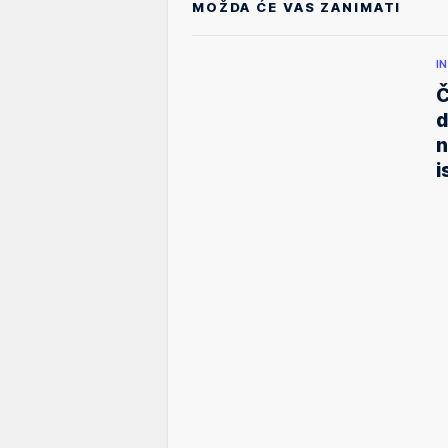
MOŽDA ĆE VAS ZANIMATI
I
Č
d
n
i