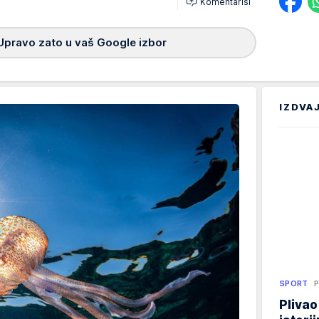
Komentariši
Upravo zato u vaš Google izbor
IZDVA
SPORT
P
Plivao