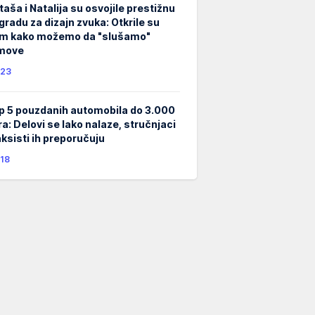
taša i Natalija su osvojile prestižnu
gradu za dizajn zvuka: Otkrile su
m kako možemo da "slušamo"
lmove
23
p 5 pouzdanih automobila do 3.000
ra: Delovi se lako nalaze, stručnjaci
taksisti ih preporučuju
18