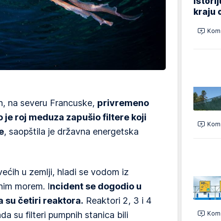
istori
kraju 
Kome
n, na severu Francuske,
privremeno
 je roj meduza zapušio filtere koji
Kome
e
, saopštila je državna energetska
ećih u zemlji, hladi se vodom iz
nim morem. I
ncident se dogodio u
su četiri reaktora.
Reaktori 2, 3 i 4
da su filteri pumpnih stanica bili
Kome