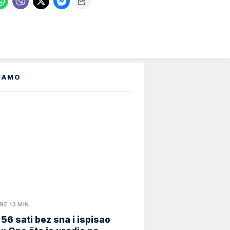
JAMO
RE 13 MIN
 56 sati bez sna i ispisao