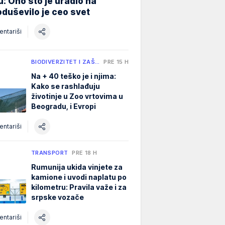
ju: Ono što je uradio na
oduševilo je ceo svet
ntariši
BIODIVERZITET I ZAŠ…
PRE 15 H
Na + 40 teško je i njima:
Kako se rashlađuju
životinje u Zoo vrtovima u
Beogradu, i Evropi
ntariši
TRANSPORT
PRE 18 H
Rumunija ukida vinjete za
kamione i uvodi naplatu po
kilometru: Pravila važe i za
srpske vozače
ntariši