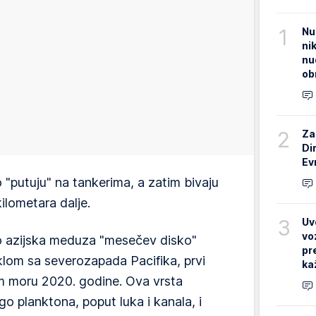
1
Nu
ni
nu
ob
2
Za
Di
Ev
"putuju" na tankerima, a zatim bivaju
ilometara dalje.
3
Uv
vo
o azijska meduza "mesečev disko"
pr
eklom sa severozapada Pacifika, prvi
ka
m moru 2020. godine. Ova vrsta
o planktona, poput luka i kanala, i