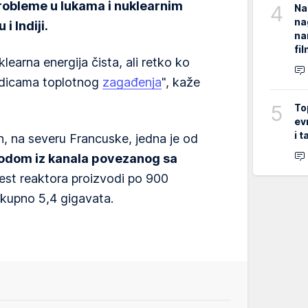
 probleme u lukama i nuklearnim
4
Na
na
i Indiji.
na
fi
learna energija čista, ali retko ko
ledicama toplotnog
zagađenja
", kaže
5
To
ev
i 
n, na severu Francuske, jedna je od
odom iz kanala povezanog sa
est reaktora proizvodi po 900
kupno 5,4 gigavata.