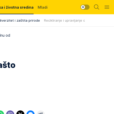
a i životna sredina
Mladi
iverzitet i zaštita prirode
Recikliranje i upravljanje otpadom
dnu od
ašto