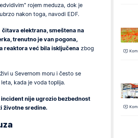
predvidivim" rojem meduza, dok je
 ubrzo nakon toga, navodi EDF.
,
čitava elektrana, smeštena na
erka, trenutno je van pogona,
 reaktora već bila isključena
zbog
Kome
živi u Severnom moru i često se
leta, kada je voda toplija.
 incident nije ugrozio bezbednost
i životne sredine.
Kome
uza