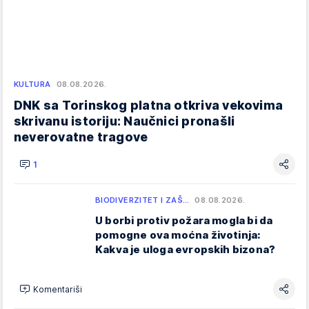
KULTURA
08.08.2026.
DNK sa Torinskog platna otkriva vekovima
skrivanu istoriju: Naučnici pronašli
neverovatne tragove
1
BIODIVERZITET I ZAŠ…
08.08.2026.
U borbi protiv požara mogla bi da
pomogne ova moćna životinja:
Kakva je uloga evropskih bizona?
Komentariši