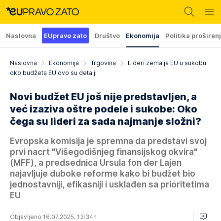
Naslovna
EUpravo zato
Društvo
Ekonomija
Politika proširen
Naslovna
Ekonomija
Trgovina
Lideri zemalja EU u sukobu
oko budžeta EU ovo su detalji
Novi budžet EU još nije predstavljen, a
već izaziva oštre podele i sukobe: Oko
čega su lideri za sada najmanje složni?
Evropska komisija je spremna da predstavi svoj
prvi nacrt "Višegodišnjeg finansijskog okvira"
(MFF), a predsednica Ursula fon der Lajen
najavljuje duboke reforme kako bi budžet bio
jednostavniji, efikasniji i usklađen sa prioritetima
EU
Objavljeno 16.07.2025. 13:34h