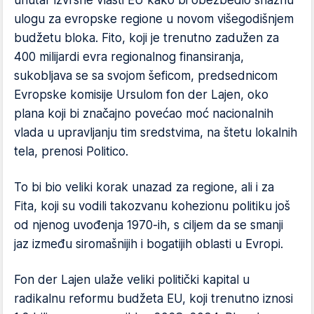
unutar izvršne vlasti EU kako bi obezbedio snažnu
ulogu za evropske regione u novom višegodišnjem
budžetu bloka. Fito, koji je trenutno zadužen za
400 milijardi evra regionalnog finansiranja,
sukobljava se sa svojom šeficom, predsednicom
Evropske komisije Ursulom fon der Lajen, oko
plana koji bi značajno povećao moć nacionalnih
vlada u upravljanju tim sredstvima, na štetu lokalnih
tela, prenosi Politico.
To bi bio veliki korak unazad za regione, ali i za
Fita, koji su vodili takozvanu kohezionu politiku još
od njenog uvođenja 1970-ih, s ciljem da se smanji
jaz između siromašnijih i bogatijih oblasti u Evropi.
Fon der Lajen ulaže veliki politički kapital u
radikalnu reformu budžeta EU, koji trenutno iznosi