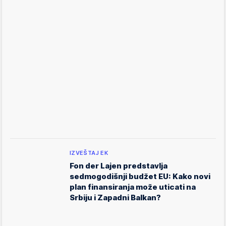
IZVEŠTAJ EK
Fon der Lajen predstavlja
sedmogodišnji budžet EU: Kako novi
plan finansiranja može uticati na
Srbiju i Zapadni Balkan?