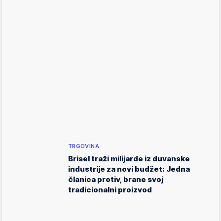
TRGOVINA
Brisel traži milijarde iz duvanske
industrije za novi budžet: Jedna
članica protiv, brane svoj
tradicionalni proizvod