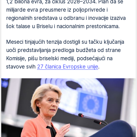
1,2 biliona evra, za ciklus 2028–2034. Plan da se
milijarde evra preusmere iz poljoprivrede i
regionalnih sredstava u odbranu i inovacije izaziva
šok talase u Briselu i nacionalnim prestonicama.
Meseci tinjajućih tenzija dostigli su tačku ključanja
uoči predstavljanja predloga budžeta od strane
Komisije, pišu briselski mediji, podsećajući na
stavove svih
27 članica Evropske unije
.