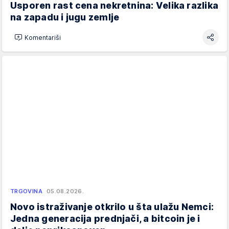
Usporen rast cena nekretnina: Velika razlika
na zapadu i jugu zemlje
Komentariši
TRGOVINA
05.08.2026.
Novo istraživanje otkrilo u šta ulažu Nemci:
Jedna generacija prednjači, a bitcoin je i