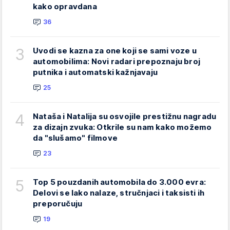
kako opravdana
36
3
Uvodi se kazna za one koji se sami voze u
automobilima: Novi radari prepoznaju broj
putnika i automatski kažnjavaju
25
4
Nataša i Natalija su osvojile prestižnu nagradu
za dizajn zvuka: Otkrile su nam kako možemo
da "slušamo" filmove
23
5
Top 5 pouzdanih automobila do 3.000 evra:
Delovi se lako nalaze, stručnjaci i taksisti ih
preporučuju
19