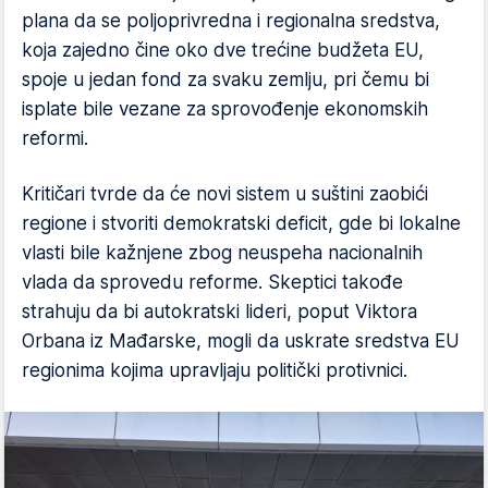
plana da se poljoprivredna i regionalna sredstva,
koja zajedno čine oko dve trećine budžeta EU,
spoje u jedan fond za svaku zemlju, pri čemu bi
isplate bile vezane za sprovođenje ekonomskih
reformi.
Kritičari tvrde da će novi sistem u suštini zaobići
regione i stvoriti demokratski deficit, gde bi lokalne
vlasti bile kažnjene zbog neuspeha nacionalnih
vlada da sprovedu reforme. Skeptici takođe
strahuju da bi autokratski lideri, poput Viktora
Orbana iz Mađarske, mogli da uskrate sredstva EU
regionima kojima upravljaju politički protivnici.