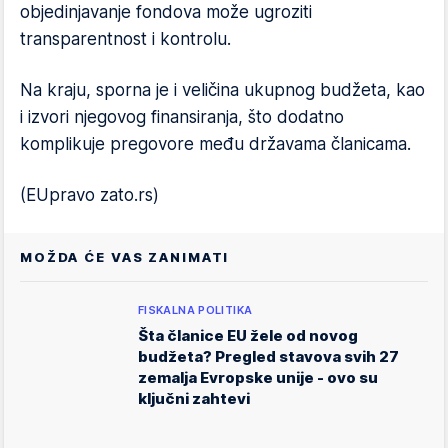
objedinjavanje fondova može ugroziti
transparentnost i kontrolu.
Na kraju, sporna je i veličina ukupnog budžeta, kao
i izvori njegovog finansiranja, što dodatno
komplikuje pregovore među državama članicama.
(EUpravo zato.rs)
MOŽDA ĆE VAS ZANIMATI
FISKALNA POLITIKA
Šta članice EU žele od novog
budžeta? Pregled stavova svih 27
zemalja Evropske unije - ovo su
ključni zahtevi