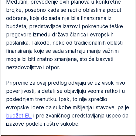
Međutim, prevođenje ovih planova u konkretne
brojke, posebno kada se radi o oblastima poput
odbrane, koja do sada nije bila finansirana iz
budžeta, predstavljaće izazov i pokrenuće teške
pregovore između država članica i evropskih
poslanika. Takođe, neke od tradicionalnih oblasti
finansiranja koje se sada smatraju manje važnim
mogle bi biti znatno smanjene, što će izazvati
nezadovoljstvo i otpor.
Pripreme za ovaj predlog odvijaju se uz visok nivo
poverljivosti, a detalji se objavljuju veoma retko i u
poslednjem trenutku. Ipak, to nije sprečilo
evropske lidere da sukobe mišljenja i stavove, pa je
budžet EU
i pre zvaničnog predstavljanja uspeo da
izazove podele i oštre sukobe.