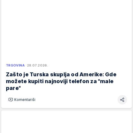
TRGOVINA
28.07.2026.
Zašto je Turska skuplja od Amerike: Gde
možete kupiti najnoviji telefon za "male
pare"
Komentariši