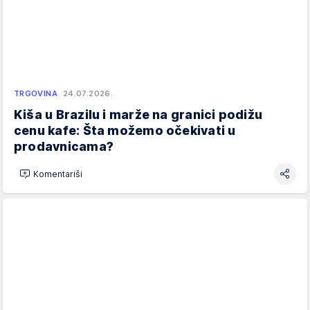
TRGOVINA
24.07.2026.
Kiša u Brazilu i marže na granici podižu
cenu kafe: Šta možemo očekivati u
prodavnicama?
Komentariši