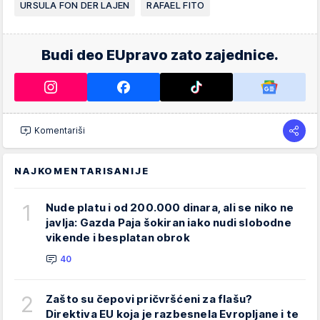
URSULA FON DER LAJEN
RAFAEL FITO
Budi deo EUpravo zato zajednice.
Komentariši
NAJKOMENTARISANIJE
1
Nude platu i od 200.000 dinara, ali se niko ne
javlja: Gazda Paja šokiran iako nudi slobodne
vikende i besplatan obrok
40
2
Zašto su čepovi pričvršćeni za flašu?
Direktiva EU koja je razbesnela Evropljane i te