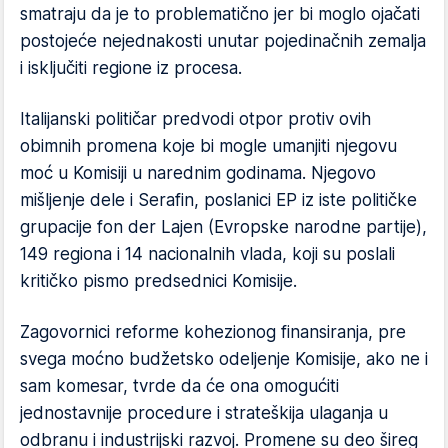
smatraju da je to problematično jer bi moglo ojačati
postojeće nejednakosti unutar pojedinačnih zemalja
i isključiti regione iz procesa.
Italijanski političar predvodi otpor protiv ovih
obimnih promena koje bi mogle umanjiti njegovu
moć u Komisiji u narednim godinama. Njegovo
mišljenje dele i Serafin, poslanici EP iz iste političke
grupacije fon der Lajen (Evropske narodne partije),
149 regiona i 14 nacionalnih vlada, koji su poslali
kritičko pismo predsednici Komisije.
Zagovornici reforme kohezionog finansiranja, pre
svega moćno budžetsko odeljenje Komisije, ako ne i
sam komesar, tvrde da će ona omogućiti
jednostavnije procedure i strateškija ulaganja u
odbranu i industrijski razvoj. Promene su deo šireg