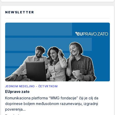
NEWSLETTER
JEDNOM NEDELJNO - ČETVRTKOM
EUpravo zato
Komunikaciona platforma “WMG fondacije” čiji je cilj da
doprinese boljem međusobnom razumevanju, izgradnji
poverenja...