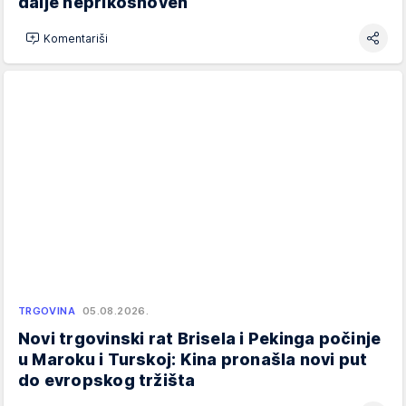
dalje neprikosnoven
Komentariši
TRGOVINA
05.08.2026.
Novi trgovinski rat Brisela i Pekinga počinje
u Maroku i Turskoj: Kina pronašla novi put
do evropskog tržišta