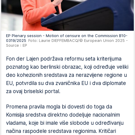
EP Plenary session - Motion of censure on the Commission B10-
0319/2025
Foto: Laurie DIEFFEMBACQ/© European Union 2025 -
Source : EP
Fon der Lajen podržava reformu seta kriterijuma
poznatog kao berlinski obrazac, koji određuje veliki
deo kohezionih sredstava za nerazvijene regione u
EU, potvrdila su dva zvaničnika EU i dva diplomate
za ovaj briselski portal.
Promena pravila mogla bi dovesti do toga da
Komisija sredstva direktno dodeljuje nacionalnim
vladama, koje bi imale više slobode u određivanju
načina raspodele sredstava regionima. Kritičari