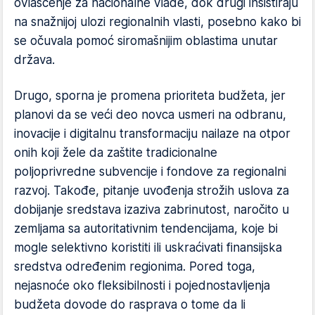
ovlašćenje za nacionalne vlade, dok drugi insistiraju
na snažnijoj ulozi regionalnih vlasti, posebno kako bi
se očuvala pomoć siromašnijim oblastima unutar
država.
Drugo, sporna je promena prioriteta budžeta, jer
planovi da se veći deo novca usmeri na odbranu,
inovacije i digitalnu transformaciju nailaze na otpor
onih koji žele da zaštite tradicionalne
poljoprivredne subvencije i fondove za regionalni
razvoj. Takođe, pitanje uvođenja strožih uslova za
dobijanje sredstava izaziva zabrinutost, naročito u
zemljama sa autoritativnim tendencijama, koje bi
mogle selektivno koristiti ili uskraćivati finansijska
sredstva određenim regionima. Pored toga,
nejasnoće oko fleksibilnosti i pojednostavljenja
budžeta dovode do rasprava o tome da li