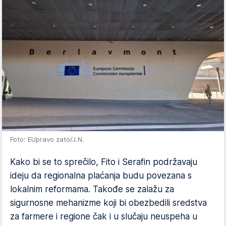
Foto: EUpravo zato/J.N.
Kako bi se to sprečilo, Fito i Serafin podržavaju
ideju da regionalna plaćanja budu povezana s
lokalnim reformama. Takođe se zalažu za
sigurnosne mehanizme koji bi obezbedili sredstva
za farmere i regione čak i u slučaju neuspeha u