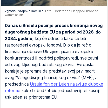
Zgrada Evropske komisije
Foto: Christophe Licoppe/European
Commission
Danas u Briselu počinje proces kreiranja novog
dugoročnog budžeta EU za period od 2028. do
2034. godine
, koji će odrediti kako će biti
raspoređeni evropski fondovi. Bilo da je reč o
finansiranju obnove Ukrajine, jačanju evropske
konkurentnosti ili podršci poljoprivredi, sve zavisi
od ovog ključnog budžetskog okvira. Evropska
komisija je spremna da predstavi svoj prvi nacrt
ovog "Višegodišnjeg finansijskog okvira" (MFF), a
predsednica
Ursula fon der Lajen najavljuje duboke
reforme
kako bi budžet bio jednostavniji, efikasniji i
usklađen sa prioritetima EU.