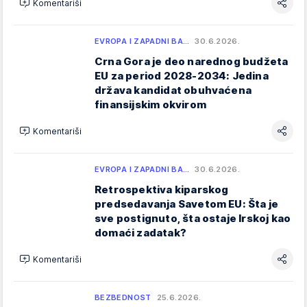
Komentariši
EVROPA I ZAPADNI BA…
30.6.2026.
Crna Gora je deo narednog budžeta
EU za period 2028-2034: Jedina
država kandidat obuhvaćena
finansijskim okvirom
Komentariši
EVROPA I ZAPADNI BA…
30.6.2026.
Retrospektiva kiparskog
predsedavanja Savetom EU: Šta je
sve postignuto, šta ostaje Irskoj kao
domaći zadatak?
Komentariši
BEZBEDNOST
25.6.2026.