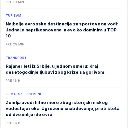
PRE 10 MIN
TURIZAM
Najbolje evropske destinacije za sportove na vodi:
Jedna je neprikosnovena, a evo ko dominira u TOP
10
PRE 25 MIN
TRANSPORT
Rajaner leti iz Srbije, u jednom smeru: Kraj
desetogodinje ljubavi zbog krize sa gorivom
PRE 16 H
KLIMATSKE PROMENE
Zemlja uvodi hitne mere zbog istorijski niskog
vodostaja reka: Ugroženo snabdevanje, preti šteta
od dve milijarde evra
PRE 16 H