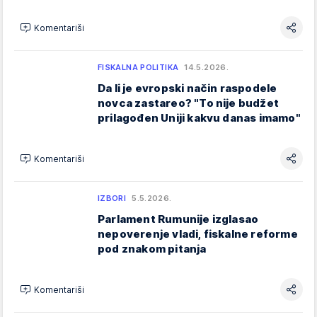
Komentariši
FISKALNA POLITIKA
14.5.2026.
Da li je evropski način raspodele
novca zastareo? "To nije budžet
prilagođen Uniji kakvu danas imamo"
Komentariši
IZBORI
5.5.2026.
Parlament Rumunije izglasao
nepoverenje vladi, fiskalne reforme
pod znakom pitanja
Komentariši