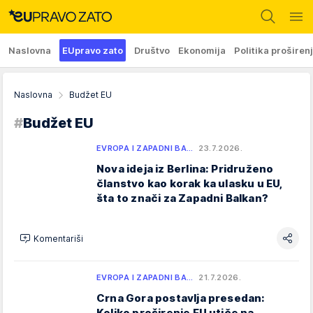
Naslovna
EUpravo zato
Društvo
Ekonomija
Politika proširen
Naslovna
Budžet EU
#
Budžet EU
EVROPA I ZAPADNI BA…
23.7.2026.
Nova ideja iz Berlina: Pridruženo
članstvo kao korak ka ulasku u EU,
šta to znači za Zapadni Balkan?
Komentariši
EVROPA I ZAPADNI BA…
21.7.2026.
Crna Gora postavlja presedan:
Koliko proširenje EU utiče na