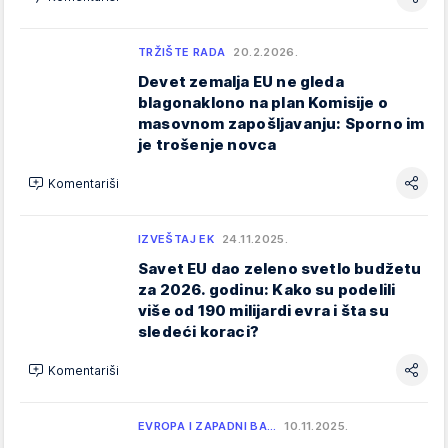
TRŽIŠTE RADA
20.2.2026.
Devet zemalja EU ne gleda
blagonaklono na plan Komisije o
masovnom zapošljavanju: Sporno im
je trošenje novca
Komentariši
IZVEŠTAJ EK
24.11.2025.
Savet EU dao zeleno svetlo budžetu
za 2026. godinu: Kako su podelili
više od 190 milijardi evra i šta su
sledeći koraci?
Komentariši
EVROPA I ZAPADNI BA…
10.11.2025.