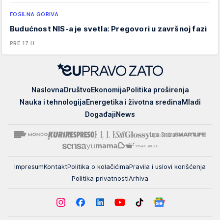
FOSILNA GORIVA
Budućnost NIS-a je svetla: Pregovori u završnoj fazi
PRE 17 H
EUpravo
Naslovna
Društvo
Ekonomija
Politika proširenja
zato
Nauka i tehnologija
Energetika i životna sredina
Mladi
Događaji
News
Impresum
Kontakt
Politika o kolačićima
Pravila i uslovi korišćenja
Politika privatnosti
Arhiva