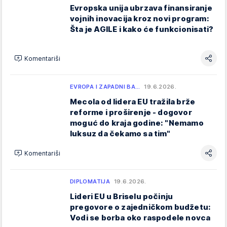
Evropska unija ubrzava finansiranje
vojnih inovacija kroz novi program:
Šta je AGILE i kako će funkcionisati?
Komentariši
EVROPA I ZAPADNI BA…
19.6.2026.
Mecola od lidera EU tražila brže
reforme i proširenje - dogovor
moguć do kraja godine: "Nemamo
luksuz da čekamo sa tim"
Komentariši
DIPLOMATIJA
19.6.2026.
Lideri EU u Briselu počinju
pregovore o zajedničkom budžetu:
Vodi se borba oko raspodele novca