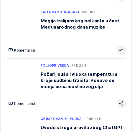
KALENDAR DOGAĐAJA
PRE 18 H
Magija italijanskog belkanta u čast
Međunarodnog dana muzike
Komentariši
POLJOPRIVREDA
PRE 21 H
Požari, suša i visoka temperatura
kroje sudbinu tržišta: Ponovo se
menja cena maslinovog ulja
Komentariši
OBRAZOVANJE I EDUKA…
PRE 21 H
Uvode stroga pravila zbog ChatGPT-