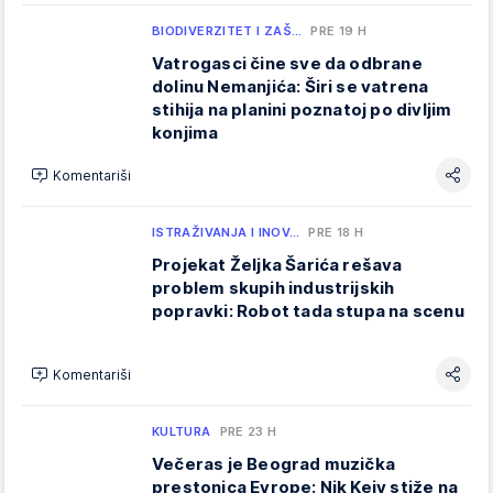
BIODIVERZITET I ZAŠ…
PRE 19 H
Vatrogasci čine sve da odbrane
dolinu Nemanjića: Širi se vatrena
stihija na planini poznatoj po divljim
konjima
Komentariši
ISTRAŽIVANJA I INOV…
PRE 18 H
Projekat Željka Šarića rešava
problem skupih industrijskih
popravki: Robot tada stupa na scenu
Komentariši
KULTURA
PRE 23 H
Večeras je Beograd muzička
prestonica Evrope: Nik Kejv stiže na