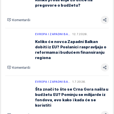
pregovore o budžetu?
Komentariši
EVROPA I ZAPADNI BA…
12.7.2026.
Koliko će novca Zapadni Balkan
dobiti iz EU? Poslanici raspravljaju o
reformama i budućem finansiranju
regiona
Komentariši
EVROPA I ZAPADNI BA…
1.7.2026.
Šta znači to što se Crna Gora našla u
budžetu EU? Pominju se milijarde iz
fondova, evo kako i kada će se
koristiti