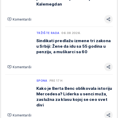
Kalemegdan
Komentariši
TRŽIŠTE RADA
06.08.2026.
Sindikati predlažu izmene tri zakona
u Srbiji: Žene da idu sa 55 godina u
penziju, a muškarci sa 60
Komentariši
SPONA
PRE 17 H
Kako je Berta Benc oblikovala istoriju
Mercedesa? Liderka u senci muža,
zaslužna za klasu kojoj se ceo svet
divi
Komentariši