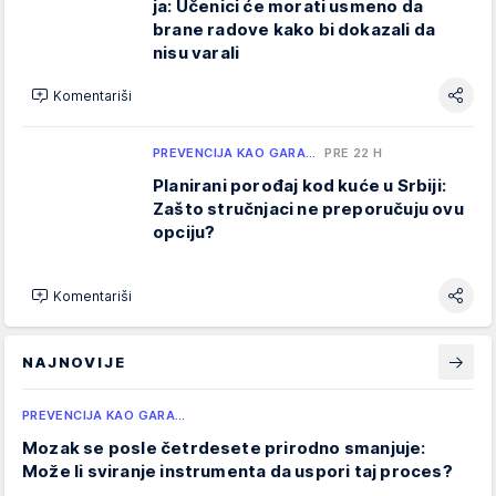
ja: Učenici će morati usmeno da
brane radove kako bi dokazali da
nisu varali
Komentariši
PREVENCIJA KAO GARA…
PRE 22 H
Planirani porođaj kod kuće u Srbiji:
Zašto stručnjaci ne preporučuju ovu
opciju?
Komentariši
NAJNOVIJE
PREVENCIJA KAO GARA…
Mozak se posle četrdesete prirodno smanjuje:
Može li sviranje instrumenta da uspori taj proces?