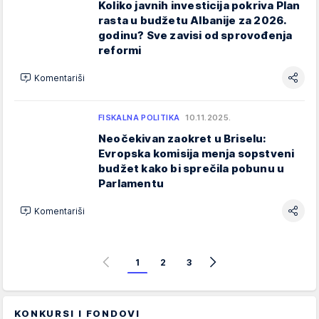
Koliko javnih investicija pokriva Plan
rasta u budžetu Albanije za 2026.
godinu? Sve zavisi od sprovođenja
reformi
Komentariši
FISKALNA POLITIKA
10.11.2025.
Neočekivan zaokret u Briselu:
Evropska komisija menja sopstveni
budžet kako bi sprečila pobunu u
Parlamentu
Komentariši
1
2
3
KONKURSI I FONDOVI