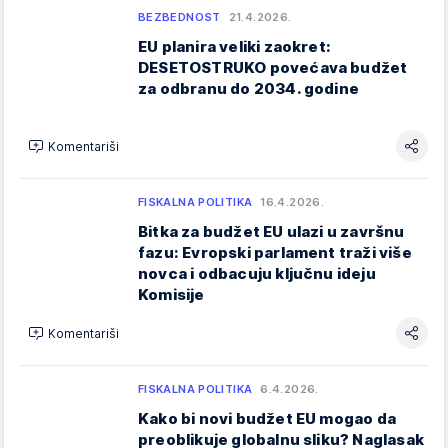
BEZBEDNOST
21.4.2026.
EU planira veliki zaokret:
DESETOSTRUKO povećava budžet
za odbranu do 2034. godine
Komentariši
FISKALNA POLITIKA
16.4.2026.
Bitka za budžet EU ulazi u završnu
fazu: Evropski parlament traži više
novca i odbacuju ključnu ideju
Komisije
Komentariši
FISKALNA POLITIKA
6.4.2026.
Kako bi novi budžet EU mogao da
preoblikuje globalnu sliku? Naglasak