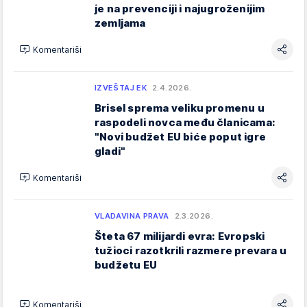
je na prevenciji i najugroženijim
zemljama
Komentariši
IZVEŠTAJ EK
2.4.2026.
Brisel sprema veliku promenu u
raspodeli novca među članicama:
"Novi budžet EU biće poput igre
gladi"
Komentariši
VLADAVINA PRAVA
2.3.2026.
Šteta 67 milijardi evra: Evropski
tužioci razotkrili razmere prevara u
budžetu EU
Komentariši