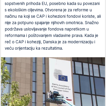
sopstvenih prihoda EU, posebno kada su povezani
s ekološkim ciljevima. Otvorena je za reforme u
načinu na koji se CAP i kohezioni fondovi koriste, ali
nije za potpuno spajanje njihovih omotnica. Snažno
podržava uslovljavanje fondova napretkom u
reformama i poštovanjem vladavine prava. Kada je
reč o CAP i koheziji, Danska je za modernizaciju i
veću orijentaciju ka rezultatima.