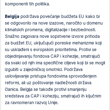
komponenti tih politika.
Belgija
podržava povećanje budžeta EU kako bi
se odgovorilo na nove izazove, naročito u domenu
klimatskih promena, digitalizacije i bezbednosti.
Snažno zagovara nove sopstvene izvore prihoda
za budžet EU, uključujući poreske mehanizme koji
su usklađeni s evropskim prioritetima. Protivi se
objedinjavanju fondova CAP i kohezije, smatrajući
da svaki od njih ima specifične ciljeve koji bi se mogli
izgubiti u zajedničkoj omotnici. Podržava
uslovljavanje pristupa fondovima sprovođenjem
reformi, ali uz poštovanje nadležnosti država
članica. Belgija se takođe protivi smanjenju
sredstava za CAP i koheziju, smatrajući ih ključnim
za ravnomeran razvoj Unije.