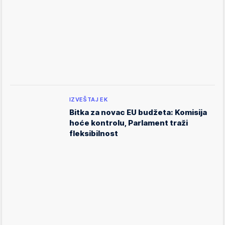
IZVEŠTAJ EK
Bitka za novac EU budžeta: Komisija
hoće kontrolu, Parlament traži
fleksibilnost