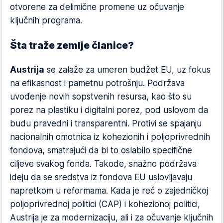
otvorene za delimične promene uz očuvanje
ključnih programa.
Šta traže zemlje članice?
Austrija
se zalaže za umeren budžet EU, uz fokus
na efikasnost i pametnu potrošnju. Podržava
uvođenje novih sopstvenih resursa, kao što su
porez na plastiku i digitalni porez, pod uslovom da
budu pravedni i transparentni. Protivi se spajanju
nacionalnih omotnica iz kohezionih i poljoprivrednih
fondova, smatrajući da bi to oslabilo specifične
ciljeve svakog fonda. Takođe, snažno podržava
ideju da se sredstva iz fondova EU uslovljavaju
napretkom u reformama. Kada je reč o zajedničkoj
poljoprivrednoj politici (CAP) i kohezionoj politici,
Austrija je za modernizaciju, ali i za očuvanje ključnih