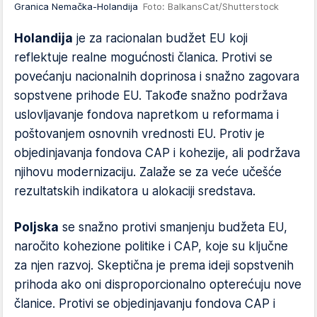
Granica Nemačka-Holandija
Foto: BalkansCat/Shutterstock
Holandija
je za racionalan budžet EU koji
reflektuje realne mogućnosti članica. Protivi se
povećanju nacionalnih doprinosa i snažno zagovara
sopstvene prihode EU. Takođe snažno podržava
uslovljavanje fondova napretkom u reformama i
poštovanjem osnovnih vrednosti EU. Protiv je
objedinjavanja fondova CAP i kohezije, ali podržava
njihovu modernizaciju. Zalaže se za veće učešće
rezultatskih indikatora u alokaciji sredstava.
Poljska
se snažno protivi smanjenju budžeta EU,
naročito kohezione politike i CAP, koje su ključne
za njen razvoj. Skeptična je prema ideji sopstvenih
prihoda ako oni disproporcionalno opterećuju nove
članice. Protivi se objedinjavanju fondova CAP i