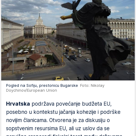
Pogled na Sofiju, prestonicu Bugarske
Foto: Nikolay
Doychinov/European Union
Hrvatska
podržava povećanje budžeta EU,
posebno u kontekstu jačanja kohezije i podrške
novijim članicama. Otvorena je za diskusiju o
sopstvenim resursima EU, ali uz uslov da se