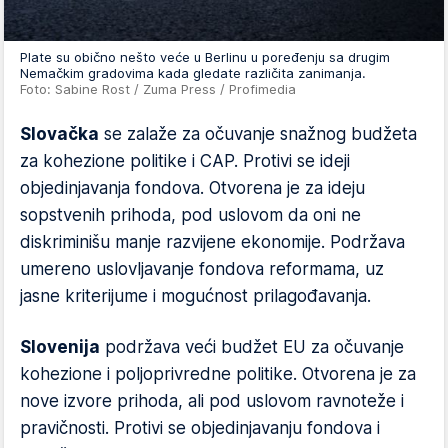
Plate su obično nešto veće u Berlinu u poređenju sa drugim
Nemačkim gradovima kada gledate različita zanimanja.
Foto: Sabine Rost / Zuma Press / Profimedia
Slovačka
se zalaže za očuvanje snažnog budžeta
za kohezione politike i CAP. Protivi se ideji
objedinjavanja fondova. Otvorena je za ideju
sopstvenih prihoda, pod uslovom da oni ne
diskriminišu manje razvijene ekonomije. Podržava
umereno uslovljavanje fondova reformama, uz
jasne kriterijume i mogućnost prilagođavanja.
Slovenija
podržava veći budžet EU za očuvanje
kohezione i poljoprivredne politike. Otvorena je za
nove izvore prihoda, ali pod uslovom ravnoteže i
pravičnosti. Protivi se objedinjavanju fondova i