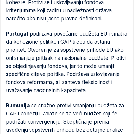
kohezije. Protivi se i uslovljavanju fondova
kriterijumima koji zadiru u nadležnosti država,
naročito ako nisu jasno pravno definisani.
Portugal
podržava povećanje budžeta EU i smatra
da kohezione politike i CAP treba da ostanu
prioritet. Otvoren je za sopstvene prihode EU ako
oni smanjuju pritisak na nacionalne budžete. Protivi
se objedinjavanju fondova, jer to može umanjiti
specifične ciljeve politika. Podržava uslovljavanje
fondova reformama, ali zahteva fleksibilnost i
uvažavanje nacionalnih kapaciteta.
Rumunija
se snažno protivi smanjenju budžeta za
CAP i koheziju. Zalaže se za veći budžet koji će
podržati konvergenciju. Skeptična je prema
uvođenju sopstvenih prihoda bez detaljne analize