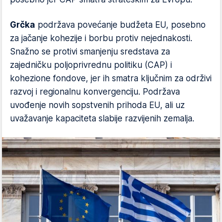
Grčka
podržava povećanje budžeta EU, posebno
za jačanje kohezije i borbu protiv nejednakosti.
Snažno se protivi smanjenju sredstava za
zajedničku poljoprivrednu politiku (CAP) i
kohezione fondove, jer ih smatra ključnim za održivi
razvoj i regionalnu konvergenciju. Podržava
uvođenje novih sopstvenih prihoda EU, ali uz
uvažavanje kapaciteta slabije razvijenih zemalja.