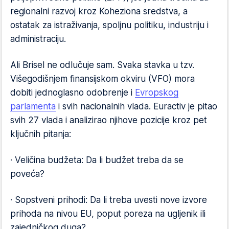
regionalni razvoj kroz Koheziona sredstva, a
ostatak za istraživanja, spoljnu politiku, industriju i
administraciju.
Ali Brisel ne odlučuje sam. Svaka stavka u tzv.
Višegodišnjem finansijskom okviru (VFO) mora
dobiti jednoglasno odobrenje i
Evropskog
parlamenta
i svih nacionalnih vlada. Euractiv je pitao
svih 27 vlada i analizirao njihove pozicije kroz pet
ključnih pitanja:
· Veličina budžeta: Da li budžet treba da se
poveća?
· Sopstveni prihodi: Da li treba uvesti nove izvore
prihoda na nivou EU, poput poreza na ugljenik ili
zajedničkog duga?