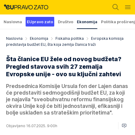
Naslovna
EUpravo zato
Društvo
Ekonomija
Politika proširen
Naslovna
Ekonomija
Fiskalna politika
Evropska komisija
predstavlja budžet EU, šta koja zemlja članica traži
Šta članice EU žele od novog budžeta?
Pregled stavova svih 27 zemalja
Evropske unije - ovo su ključni zahtevi
Predsednica Komisije Ursula fon der Lajen danas
će predstaviti sedmogodišnji budžet EU, za koji
je najavila "sveobuhvatnu reformu finansijskog
okvira Unije koji će biti jednostavniji, efikasniji i
bolje usklađen sa strateškim prioritetima".
Objavljeno 16.07.2025. 9:00h