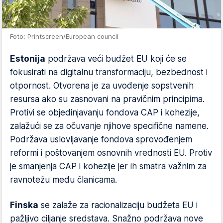
Foto: Printscreen/European council
Estonija
podržava veći budžet EU koji će se
fokusirati na digitalnu transformaciju, bezbednost i
otpornost. Otvorena je za uvođenje sopstvenih
resursa ako su zasnovani na pravičnim principima.
Protivi se objedinjavanju fondova CAP i kohezije,
zalažući se za očuvanje njihove specifične namene.
Podržava uslovljavanje fondova sprovođenjem
reformi i poštovanjem osnovnih vrednosti EU. Protiv
je smanjenja CAP i kohezije jer ih smatra važnim za
ravnotežu među članicama.
Finska
se zalaže za racionalizaciju budžeta EU i
pažljivo ciljanje sredstava. Snažno podržava nove