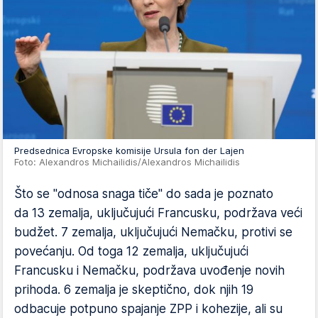
Predsednica Evropske komisije Ursula fon der Lajen
Foto: Alexandros Michailidis/Alexandros Michailidis
Što se "odnosa snaga tiče" do sada je poznato
da 13 zemalja, uključujući Francusku, podržava veći
budžet. 7 zemalja, uključujući Nemačku, protivi se
povećanju. Od toga 12 zemalja, uključujući
Francusku i Nemačku, podržava uvođenje novih
prihoda. 6 zemalja je skeptično, dok njih 19
odbacuje potpuno spajanje ZPP i kohezije, ali su