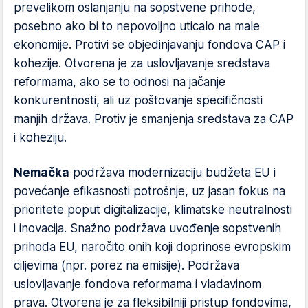
prevelikom oslanjanju na sopstvene prihode,
posebno ako bi to nepovoljno uticalo na male
ekonomije. Protivi se objedinjavanju fondova CAP i
kohezije. Otvorena je za uslovljavanje sredstava
reformama, ako se to odnosi na jačanje
konkurentnosti, ali uz poštovanje specifičnosti
manjih država. Protiv je smanjenja sredstava za CAP
i koheziju.
Nemačka
podržava modernizaciju budžeta EU i
povećanje efikasnosti potrošnje, uz jasan fokus na
prioritete poput digitalizacije, klimatske neutralnosti
i inovacija. Snažno podržava uvođenje sopstvenih
prihoda EU, naročito onih koji doprinose evropskim
ciljevima (npr. porez na emisije). Podržava
uslovljavanje fondova reformama i vladavinom
prava. Otvorena je za fleksibilniji pristup fondovima,