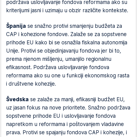
podržava uslovljavanje fondova reformama ako su
kriterijumi jasni i uzimaju u obzir različite kontekste.
Španija
se snažno protivi smanjenju budžeta za
CAP i kohezione fondove. Zalaže se za sopstvene
prihode EU kako bi se osnažila fiskalna autonomija
Unije. Protivi se objedinjavanju fondova jer bi to,
prema njenom mišljenju, umanjilo regionalnu
efikasnost. Podržava uslovljavanje fondova
reformama ako su one u funkciji ekonomskog rasta
i društvene kohezije.
Švedska
se zalaže za manji, efikasniji budžet EU,
uz jasan fokus na nove prioritete. Snažno podržava
sopstvene prihode EU i uslovljavanje fondova
napretkom u reformama i poštovanjem vladavine
prava. Protivi se spajanju fondova CAP i kohezije, i