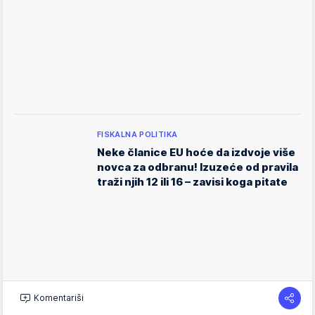
FISKALNA POLITIKA
Neke članice EU hoće da izdvoje više
novca za odbranu! Izuzeće od pravila
traži njih 12 ili 16 – zavisi koga pitate
Komentariši