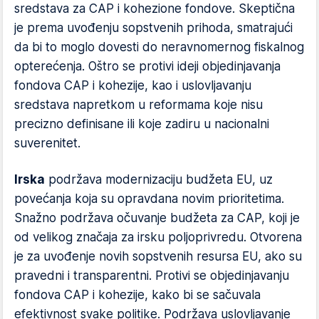
sredstava za CAP i kohezione fondove. Skeptična
je prema uvođenju sopstvenih prihoda, smatrajući
da bi to moglo dovesti do neravnomernog fiskalnog
opterećenja. Oštro se protivi ideji objedinjavanja
fondova CAP i kohezije, kao i uslovljavanju
sredstava napretkom u reformama koje nisu
precizno definisane ili koje zadiru u nacionalni
suverenitet.
Irska
podržava modernizaciju budžeta EU, uz
povećanja koja su opravdana novim prioritetima.
Snažno podržava očuvanje budžeta za CAP, koji je
od velikog značaja za irsku poljoprivredu. Otvorena
je za uvođenje novih sopstvenih resursa EU, ako su
pravedni i transparentni. Protivi se objedinjavanju
fondova CAP i kohezije, kako bi se sačuvala
efektivnost svake politike. Podržava uslovljavanje