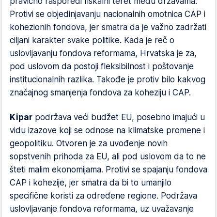
pravično rasporedi fiskalni teret među državama.
Protivi se objedinjavanju nacionalnih omotnica CAP i
kohezionih fondova, jer smatra da je važno zadržati
ciljani karakter svake politike. Kada je reč o
uslovljavanju fondova reformama, Hrvatska je za,
pod uslovom da postoji fleksibilnost i poštovanje
institucionalnih razlika. Takođe je protiv bilo kakvog
značajnog smanjenja fondova za koheziju i CAP.
Kipar
podržava veći budžet EU, posebno imajući u
vidu izazove koji se odnose na klimatske promene i
geopolitiku. Otvoren je za uvođenje novih
sopstvenih prihoda za EU, ali pod uslovom da to ne
šteti malim ekonomijama. Protivi se spajanju fondova
CAP i kohezije, jer smatra da bi to umanjilo
specifične koristi za određene regione. Podržava
uslovljavanje fondova reformama, uz uvažavanje