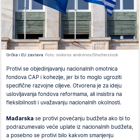
Grčka i EU zastava
Foto: isidoros andronos/Shutterstock
Protivi se objedinjavanju nacionalnih omotnica
fondova CAP i kohezije, jer bi to moglo ugroziti
specifične razvojne ciljeve. Otvorena je za ideju
uslovljavanja fondova reformama, ali insistira na
fleksibilnosti i uvažavanju nacionalnih okolnosti.
Mađarska
se protivi povećanju budžeta ako bi to
podrazumevalo veće uplate iz nacionalnih budžeta,
a posebno se protivi bilo kakvom smanjenju