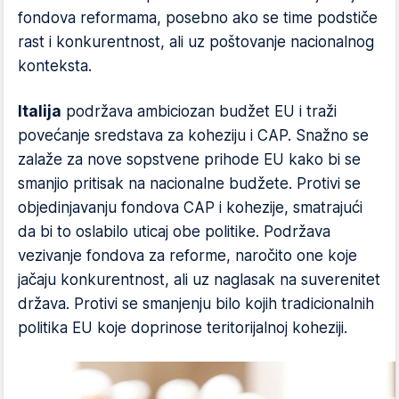
fondova reformama, posebno ako se time podstiče
rast i konkurentnost, ali uz poštovanje nacionalnog
konteksta.
Italija
podržava ambiciozan budžet EU i traži
povećanje sredstava za koheziju i CAP. Snažno se
zalaže za nove sopstvene prihode EU kako bi se
smanjio pritisak na nacionalne budžete. Protivi se
objedinjavanju fondova CAP i kohezije, smatrajući
da bi to oslabilo uticaj obe politike. Podržava
vezivanje fondova za reforme, naročito one koje
jačaju konkurentnost, ali uz naglasak na suverenitet
država. Protivi se smanjenju bilo kojih tradicionalnih
politika EU koje doprinose teritorijalnoj koheziji.