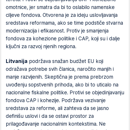
omotnice, jer smatra da bi to oslabilo namenske
ciljeve fondova. Otvorena je za ideju uslovljavanja
sredstava reformama, ako se time podstiče stvarna
modernizacija i efikasnost. Protiv je smanjenja
fondova za kohezione politike i CAP, koji su i dalje
ključni za razvoj njenih regiona.
Litvanija
podržava snažan budžet EU koji
odražava potrebe svih članica, naročito manjih i
manje razvijenih. Skeptična je prema prebrzom
uvođenju sopstvenih prihoda, ako bi to uticalo na
nacionalne fiskalne politike. Protivi se objedinjavanju
fondova CAP i kohezije. Podržava vezivanje
sredstava za reforme, ali zahteva da se jasno
definišu uslovi i da se ostavi prostor za
prilagođavanje nacionalnim kontekstima. Ne