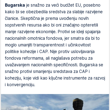
Bugarska
je snažno za veći budžet EU, posebno
kako bi se obezbedila sredstva za slabije razvijene
članice. Skeptična je prema uvođenju novih
sopstvenih resursa ako bi oni značajno opteretili
manje razvijene ekonomije. Protivi se ideji spajanja
nacionalnih omotnica fondova, jer smatra da bi to
moglo umanjiti transparentnost i učinkovitost
politike kohezije i CAP. Nije protiv uslovljavanja
fondova reformama, ali naglašava potrebu za
uvažavanjem nacionalnih specifičnosti. Bugarska se
snažno protivi smanjenju sredstava za CAP i
koheziju, koje vidi kao ključne instrumente za razvoj
i konvergenciju.