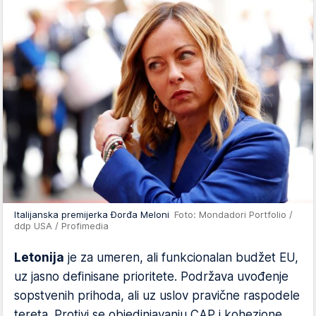
Italijanska premijerka Đorđa Meloni
Foto: Mondadori Portfolio /
ddp USA / Profimedia
Letonija
je za umeren, ali funkcionalan budžet EU,
uz jasno definisane prioritete. Podržava uvođenje
sopstvenih prihoda, ali uz uslov pravične raspodele
tereta. Protivi se objedinjavanju CAP i kohezione