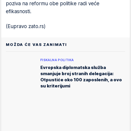
poziva na reformu obe politike radi veće
efikasnosti.
(Eupravo zato.rs)
MOŽDA ĆE VAS ZANIMATI
FISKALNA POLITIKA
Evropska diplomatska služba
smanjuje broj stranih delegacija:
Otpustiće oko 100 zaposlenih, a ovo
su kriterijumi