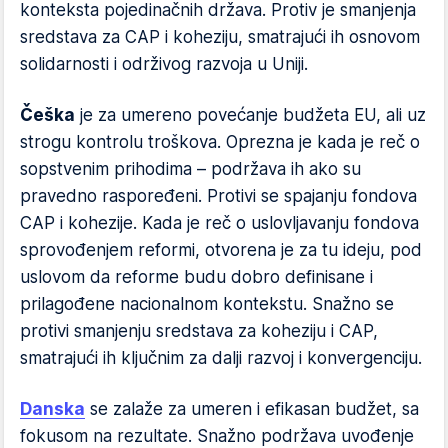
konteksta pojedinačnih država. Protiv je smanjenja
sredstava za CAP i koheziju, smatrajući ih osnovom
solidarnosti i održivog razvoja u Uniji.
Češka
je za umereno povećanje budžeta EU, ali uz
strogu kontrolu troškova. Oprezna je kada je reč o
sopstvenim prihodima – podržava ih ako su
pravedno raspoređeni. Protivi se spajanju fondova
CAP i kohezije. Kada je reč o uslovljavanju fondova
sprovođenjem reformi, otvorena je za tu ideju, pod
uslovom da reforme budu dobro definisane i
prilagođene nacionalnom kontekstu. Snažno se
protivi smanjenju sredstava za koheziju i CAP,
smatrajući ih ključnim za dalji razvoj i konvergenciju.
Danska
se zalaže za umeren i efikasan budžet, sa
fokusom na rezultate. Snažno podržava uvođenje