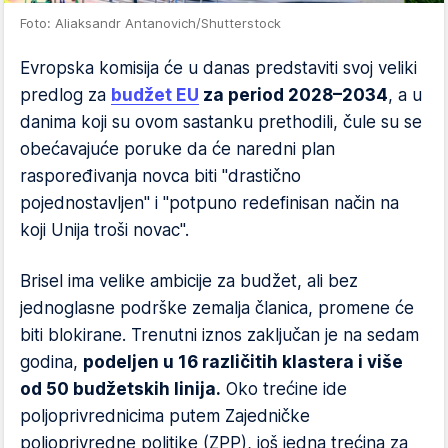
Foto: Aliaksandr Antanovich/Shutterstock
Evropska komisija će u danas predstaviti svoj veliki
predlog za
budžet EU
za period 2028–2034
, a u
danima koji su ovom sastanku prethodili, čule su se
obećavajuće poruke da će naredni plan
raspoređivanja novca biti "drastično
pojednostavljen" i "potpuno redefinisan način na
koji Unija troši novac".
Brisel ima velike ambicije za budžet, ali bez
jednoglasne podrške zemalja članica, promene će
biti blokirane. Trenutni iznos zaključan je na sedam
godina,
podeljen u 16 različitih klastera i više
od 50 budžetskih linija.
Oko trećine ide
poljoprivrednicima putem Zajedničke
poljoprivredne politike (ZPP), još jedna trećina za