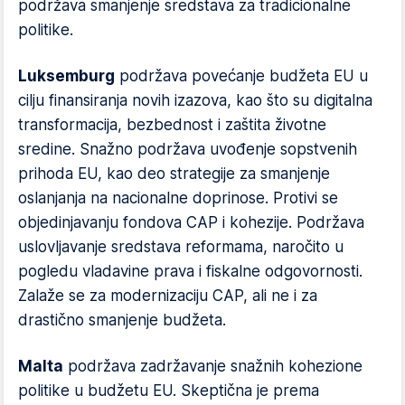
podržava smanjenje sredstava za tradicionalne
politike.
Luksemburg
podržava povećanje budžeta EU u
cilju finansiranja novih izazova, kao što su digitalna
transformacija, bezbednost i zaštita životne
sredine. Snažno podržava uvođenje sopstvenih
prihoda EU, kao deo strategije za smanjenje
oslanjanja na nacionalne doprinose. Protivi se
objedinjavanju fondova CAP i kohezije. Podržava
uslovljavanje sredstava reformama, naročito u
pogledu vladavine prava i fiskalne odgovornosti.
Zalaže se za modernizaciju CAP, ali ne i za
drastično smanjenje budžeta.
Malta
podržava zadržavanje snažnih kohezione
politike u budžetu EU. Skeptična je prema