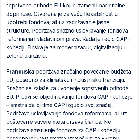
sopstvene prihode EU koji bi zamenili nacionalne
doprinose. Otvorena je za veću fleksibilnost u
upotrebi fondova, ali uz zadržavanje jasne
strukture. Podržava snažno uslovljavanje fondova
reformama i vladavinom prava. Kada je reč o CAP i
koheziji, Finska je za modernizaciju, digitalizaciju i
zelenu tranziciju.
Francuska
podržava značajno povećanje budžeta
EU, posebno za klimatsku i industrijsku tranziciju.
Snažno se zalaže za uvođenje sopstvenih prihoda
EU. Protivi se objedinjavanju fondova CAP i kohezije
– smatra da bi time CAP izgubio svoj značaj.
Podržava uslovljavanje fondova reformama, ali uz
poštovanje suvereniteta država članica. Ne
podržava smanjenje fondova za CAP i koheziju,
posebno jer CAP smatra strateškim za Evropu.