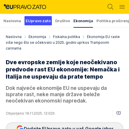
Naslovna
EUpravo zato
Društvo
Ekonomija
Politika proširen
Naslovna
Ekonomija
Fiskalna politika
Ekonomija EU raste
više nego što se očekivalo u 2025. godini uprkos Trampovim
carinama
Dve evropske zemlje koje neočekivano
predvode rast EU ekonomije: Nemačka i
Italija ne uspevaju da prate tempo
Dok najveće ekonomije EU ne uspevaju da
isprate rast, neke manje države beleže
neočekivan ekonomski napredak.
Objavljeno 18.11.2025. 12:02h
Dodajte EUpravo zato u vaš Google izbor