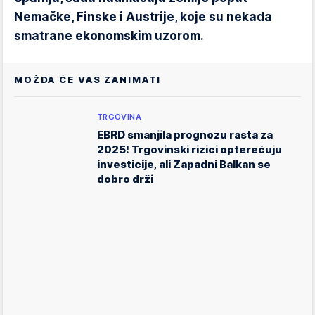
Nemačke, Finske i Austrije, koje su nekada
smatrane ekonomskim uzorom.
MOŽDA ĆE VAS ZANIMATI
TRGOVINA
EBRD smanjila prognozu rasta za
2025! Trgovinski rizici opterećuju
investicije, ali Zapadni Balkan se
dobro drži