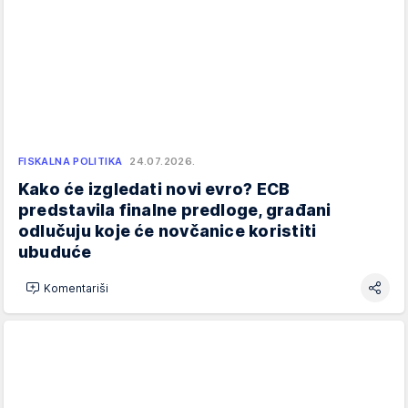
FISKALNA POLITIKA
24.07.2026.
Kako će izgledati novi evro? ECB
predstavila finalne predloge, građani
odlučuju koje će novčanice koristiti
ubuduće
Komentariši