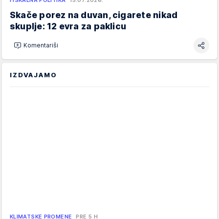
Skače porez na duvan, cigarete nikad
skuplje: 12 evra za paklicu
Komentariši
IZDVAJAMO
KLIMATSKE PROMENE
PRE 5 H