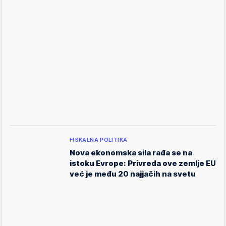
FISKALNA POLITIKA
Nova ekonomska sila rađa se na
istoku Evrope: Privreda ove zemlje EU
već je među 20 najjačih na svetu