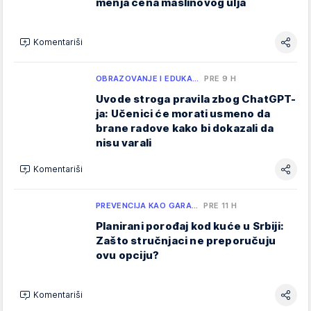
menja cena maslinovog ulja
Komentariši
OBRAZOVANJE I EDUKA…
PRE 9 H
Uvode stroga pravila zbog ChatGPT-
ja: Učenici će morati usmeno da
brane radove kako bi dokazali da
nisu varali
Komentariši
PREVENCIJA KAO GARA…
PRE 11 H
Planirani porođaj kod kuće u Srbiji:
Zašto stručnjaci ne preporučuju
ovu opciju?
Komentariši