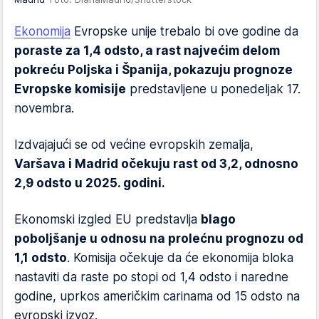
Ekonomija
Evropske unije trebalo bi ove godine da
poraste za 1,4 odsto, a rast najvećim delom
pokreću Poljska i Španija, pokazuju prognoze
Evropske komisije
predstavljene u ponedeljak 17.
novembra.
Izdvajajući se od većine evropskih zemalja,
Varšava i Madrid očekuju rast od 3,2, odnosno
2,9 odsto u 2025. godini.
Ekonomski izgled EU predstavlja
blago
poboljšanje u odnosu na prolećnu prognozu od
1,1 odsto
. Komisija očekuje da će ekonomija bloka
nastaviti da raste po stopi od 1,4 odsto i naredne
godine, uprkos američkim carinama od 15 odsto na
evropski izvoz.