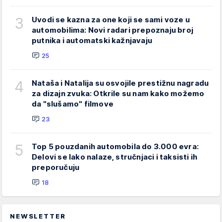
3
Uvodi se kazna za one koji se sami voze u
automobilima: Novi radari prepoznaju broj
putnika i automatski kažnjavaju
25
4
Nataša i Natalija su osvojile prestižnu nagradu
za dizajn zvuka: Otkrile su nam kako možemo
da "slušamo" filmove
23
5
Top 5 pouzdanih automobila do 3.000 evra:
Delovi se lako nalaze, stručnjaci i taksisti ih
preporučuju
18
NEWSLETTER