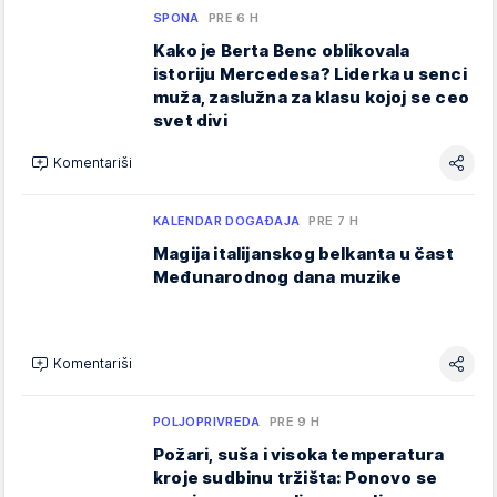
SPONA
PRE 6 H
Kako je Berta Benc oblikovala
istoriju Mercedesa? Liderka u senci
muža, zaslužna za klasu kojoj se ceo
svet divi
Komentariši
KALENDAR DOGAĐAJA
PRE 7 H
Magija italijanskog belkanta u čast
Međunarodnog dana muzike
Komentariši
POLJOPRIVREDA
PRE 9 H
Požari, suša i visoka temperatura
kroje sudbinu tržišta: Ponovo se