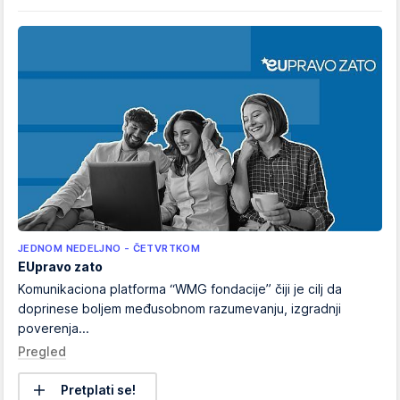
JEDNOM NEDELJNO - ČETVRTKOM
EUpravo zato
Komunikaciona platforma “WMG fondacije” čiji je cilj da
doprinese boljem međusobnom razumevanju, izgradnji
poverenja...
Pregled
Pretplati se!