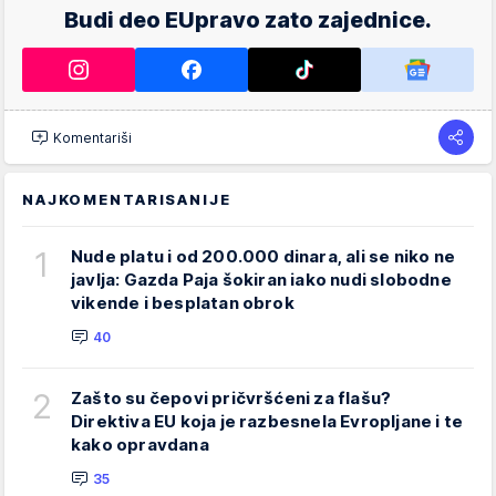
Budi deo EUpravo zato zajednice.
Komentariši
NAJKOMENTARISANIJE
1
Nude platu i od 200.000 dinara, ali se niko ne
javlja: Gazda Paja šokiran iako nudi slobodne
vikende i besplatan obrok
40
2
Zašto su čepovi pričvršćeni za flašu?
Direktiva EU koja je razbesnela Evropljane i te
kako opravdana
35