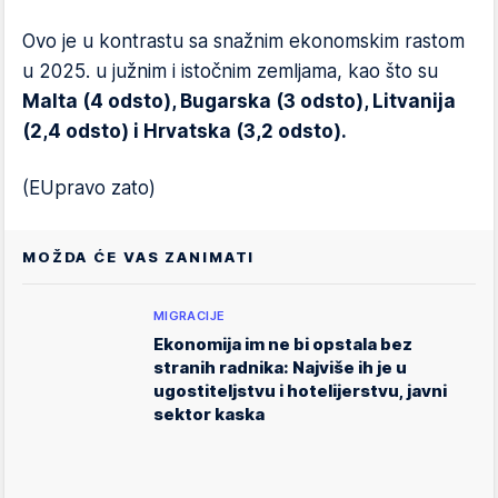
Ovo je u kontrastu sa snažnim ekonomskim rastom
u 2025. u južnim i istočnim zemljama, kao što su
Malta (4 odsto), Bugarska (3 odsto), Litvanija
(2,4 odsto) i Hrvatska (3,2 odsto).
(EUpravo zato)
MOŽDA ĆE VAS ZANIMATI
MIGRACIJE
Ekonomija im ne bi opstala bez
stranih radnika: Najviše ih je u
ugostiteljstvu i hotelijerstvu, javni
sektor kaska