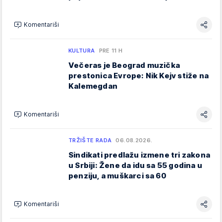
Komentariši
KULTURA
PRE 11 H
Večeras je Beograd muzička
prestonica Evrope: Nik Kejv stiže na
Kalemegdan
Komentariši
TRŽIŠTE RADA
06.08.2026.
Sindikati predlažu izmene tri zakona
u Srbiji: Žene da idu sa 55 godina u
penziju, a muškarci sa 60
Komentariši