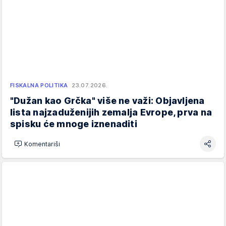
FISKALNA POLITIKA
23.07.2026.
"Dužan kao Grčka" više ne važi: Objavljena
lista najzaduženijih zemalja Evrope, prva na
spisku će mnoge iznenaditi
Komentariši