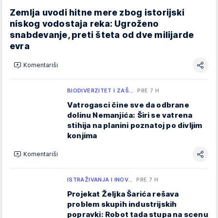
Zemlja uvodi hitne mere zbog istorijski
niskog vodostaja reka: Ugroženo
snabdevanje, preti šteta od dve milijarde
evra
Komentariši
BIODIVERZITET I ZAŠ…
PRE 7 H
Vatrogasci čine sve da odbrane
dolinu Nemanjića: Širi se vatrena
stihija na planini poznatoj po divljim
konjima
Komentariši
ISTRAŽIVANJA I INOV…
PRE 7 H
Projekat Željka Šarića rešava
problem skupih industrijskih
popravki: Robot tada stupa na scenu