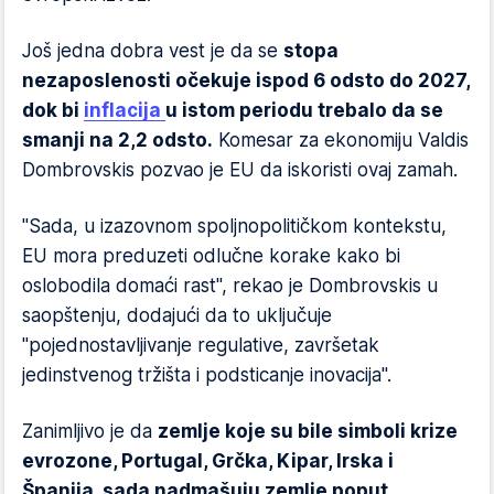
Još jedna dobra vest je da se
stopa
nezaposlenosti očekuje ispod 6 odsto do 2027,
dok bi
inflacija
u istom periodu trebalo da se
smanji na 2,2 odsto.
Komesar za ekonomiju Valdis
Dombrovskis pozvao je EU da iskoristi ovaj zamah.
"Sada, u izazovnom spoljnopolitičkom kontekstu,
EU mora preduzeti odlučne korake kako bi
oslobodila domaći rast", rekao je Dombrovskis u
saopštenju, dodajući da to uključuje
"pojednostavljivanje regulative, završetak
jedinstvenog tržišta i podsticanje inovacija".
Zanimljivo je da
zemlje koje su bile simboli krize
evrozone, Portugal, Grčka, Kipar, Irska i
Španija, sada nadmašuju zemlje poput