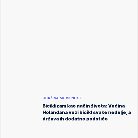
ODRŽIVA MOBILNOST
Biciklizam kao način života: Većina
Holanđana vozi bicikl svake nedelje, a
država ih dodatno podstiče