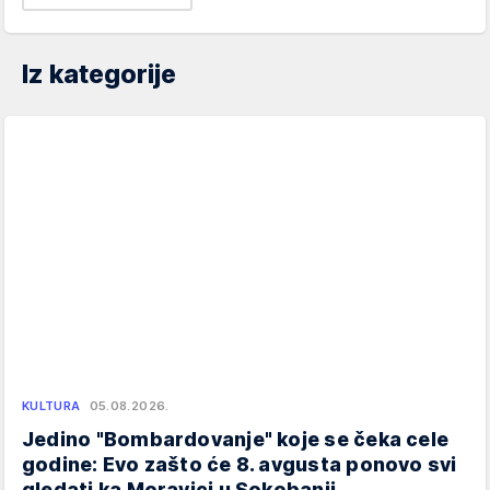
Iz kategorije
KULTURA
05.08.2026.
Jedino "Bombardovanje" koje se čeka cele
godine: Evo zašto će 8. avgusta ponovo svi
gledati ka Moravici u Sokobanji