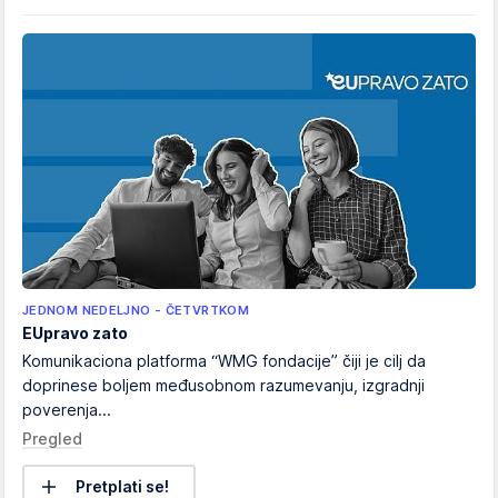
JEDNOM NEDELJNO - ČETVRTKOM
EUpravo zato
Komunikaciona platforma “WMG fondacije” čiji je cilj da
doprinese boljem međusobnom razumevanju, izgradnji
poverenja...
Pregled
Pretplati se!