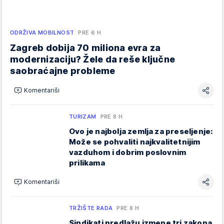
ODRŽIVA MOBILNOST
PRE 6 H
Zagreb dobija 70 miliona evra za
modernizaciju? Žele da reše ključne
saobraćajne probleme
Komentariši
TURIZAM
PRE 8 H
Ovo je najbolja zemlja za preseljenje:
Može se pohvaliti najkvalitetnijim
vazduhom i dobrim poslovnim
prilikama
Komentariši
TRŽIŠTE RADA
PRE 8 H
Sindikati predlažu izmene tri zakona