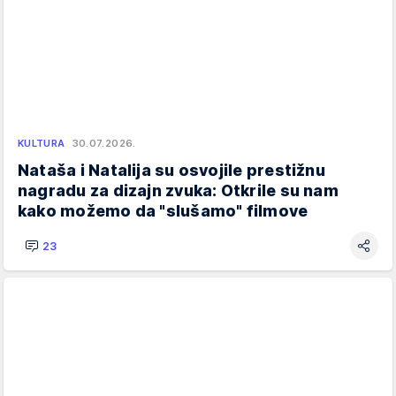
KULTURA
30.07.2026.
Nataša i Natalija su osvojile prestižnu
nagradu za dizajn zvuka: Otkrile su nam
kako možemo da "slušamo" filmove
23