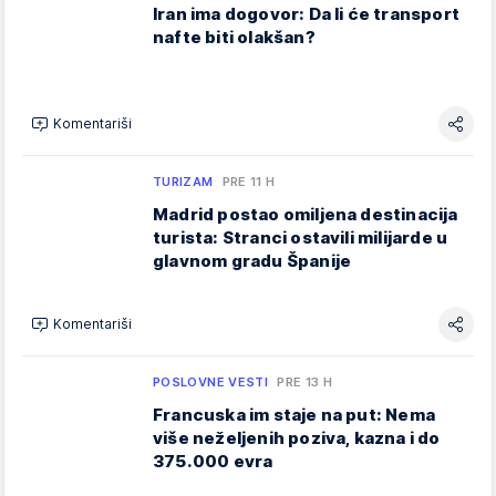
Iran ima dogovor: Da li će transport
nafte biti olakšan?
Komentariši
TURIZAM
PRE 11 H
Madrid postao omiljena destinacija
turista: Stranci ostavili milijarde u
glavnom gradu Španije
Komentariši
POSLOVNE VESTI
PRE 13 H
Francuska im staje na put: Nema
više neželjenih poziva, kazna i do
375.000 evra