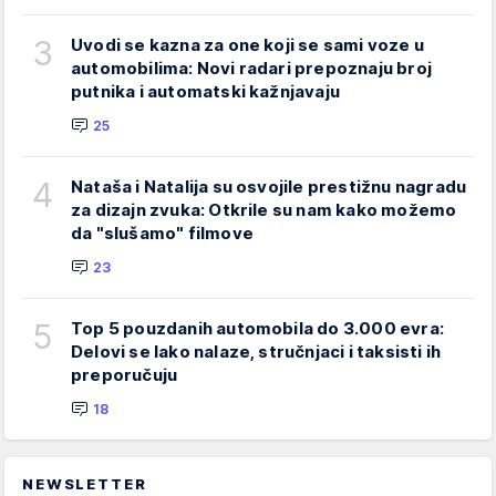
3
Uvodi se kazna za one koji se sami voze u
automobilima: Novi radari prepoznaju broj
putnika i automatski kažnjavaju
25
4
Nataša i Natalija su osvojile prestižnu nagradu
za dizajn zvuka: Otkrile su nam kako možemo
da "slušamo" filmove
23
5
Top 5 pouzdanih automobila do 3.000 evra:
Delovi se lako nalaze, stručnjaci i taksisti ih
preporučuju
18
NEWSLETTER