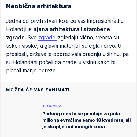
Neobična arhitektura
Jedna od prvih stvari koje će vas impresionirati u
Holandiji je
njena arhitektura i stambene
zgrade
. Sve
zgrade
izgledaju slično, veoma su
uske i visoke, a glavni materijali su cigla i drvo. U
prošlosti, država je oporezivala gradnju u širinu, pa
su Holanđani počeli da grade u visinu kako bi
plaćali manje poreze.
MOŽDA ĆE VAS ZANIMATI
TRGOVINA
Parking mesto se prodaje za pola
miliona evra! Ima samo 18 kvadrata, ali
je skuplje i od mnogih kuća