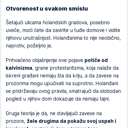
Otvorenost u svakom smislu
Šetajući ulicama holandskih gradova, posebno
uveče, moći ćete da zavirite u tuđe domove i vidite
njihovu unutrašnjost. Holanđanima to nije neobično,
naprotiv, poželjno je.
Prihvaćeno objašnjenje ove pojave
potiče od
kalvinizma
, grane protestantizma, koja nalaže da
iskreni građani nemaju šta da kriju, a da zavese na
prozorima mogu upućivati na suprotno. Holanđani
se pridržavaju ovog pravila, smatrajući da slobodan
pogled u njihov dom dokazuje da nemaju tajni.
Druga teorija je da, ne stavljajući zavese na
prozore,
žele drugima da pokažu svoj uspeh i