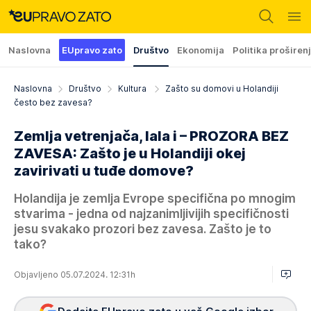
Naslovna
EUpravo zato
Društvo
Ekonomija
Politika proširen
Naslovna
Društvo
Kultura
Zašto su domovi u Holandiji
često bez zavesa?
Zemlja vetrenjača, lala i – PROZORA BEZ
ZAVESA: Zašto je u Holandiji okej
zavirivati u tuđe domove?
Holandija je zemlja Evrope specifična po mnogim
stvarima - jedna od najzanimljivijih specifičnosti
jesu svakako prozori bez zavesa. Zašto je to
tako?
Objavljeno 05.07.2024. 12:31h