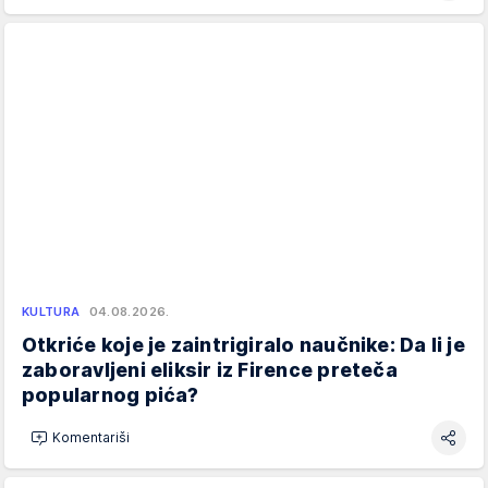
KULTURA
04.08.2026.
Otkriće koje je zaintrigiralo naučnike: Da li je
zaboravljeni eliksir iz Firence preteča
popularnog pića?
Komentariši