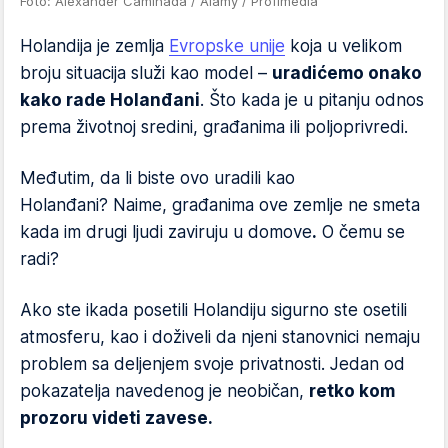
Foto: Alexander Caminada / Alamy / Profimedia
Holandija je zemlja
Evropske unije
koja u velikom
broju situacija služi kao model –
uradićemo onako
kako rade Holanđani
. Što kada je u pitanju odnos
prema životnoj sredini, građanima ili poljoprivredi.
Međutim, da li biste ovo uradili kao
Holanđani? Naime, građanima ove zemlje ne smeta
kada im drugi ljudi zaviruju u domove
.
O čemu se
radi?
Ako ste ikada posetili Holandiju sigurno ste osetili
atmosferu, kao i doživeli da njeni stanovnici nemaju
problem sa deljenjem svoje privatnosti. Jedan od
pokazatelja navedenog je neobičan,
retko kom
prozoru videti zavese.