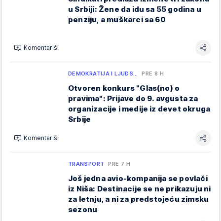
u Srbiji: Žene da idu sa 55 godina u
penziju, a muškarci sa 60
Komentariši
DEMOKRATIJA I LJUDS…
PRE 8 H
Otvoren konkurs "Glas(no) o
pravima": Prijave do 9. avgusta za
organizacije i medije iz devet okruga
Srbije
Komentariši
TRANSPORT
PRE 7 H
Još jedna avio-kompanija se povlači
iz Niša: Destinacije se ne prikazuju ni
za letnju, a ni za predstojeću zimsku
sezonu