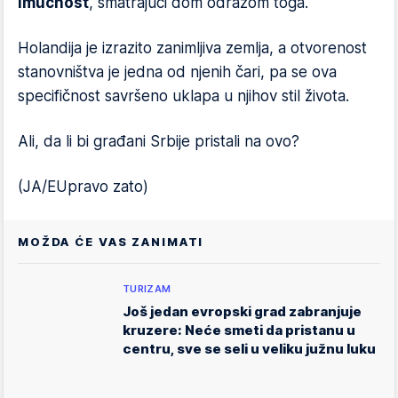
imućnost
, smatrajući dom odrazom toga.
Holandija je izrazito zanimljiva zemlja, a otvorenost
stanovništva je jedna od njenih čari, pa se ova
specifičnost savršeno uklapa u njihov stil života.
Ali, da li bi građani Srbije pristali na ovo?
(JA/EUpravo zato)
MOŽDA ĆE VAS ZANIMATI
TURIZAM
Još jedan evropski grad zabranjuje
kruzere: Neće smeti da pristanu u
centru, sve se seli u veliku južnu luku