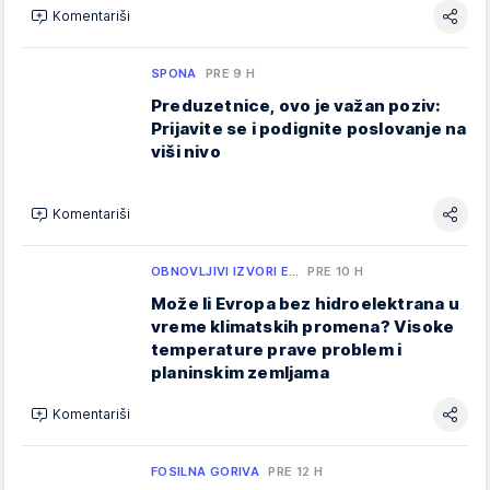
Komentariši
SPONA
PRE 9 H
Preduzetnice, ovo je važan poziv:
Prijavite se i podignite poslovanje na
viši nivo
Komentariši
OBNOVLJIVI IZVORI E…
PRE 10 H
Može li Evropa bez hidroelektrana u
vreme klimatskih promena? Visoke
temperature prave problem i
planinskim zemljama
Komentariši
FOSILNA GORIVA
PRE 12 H