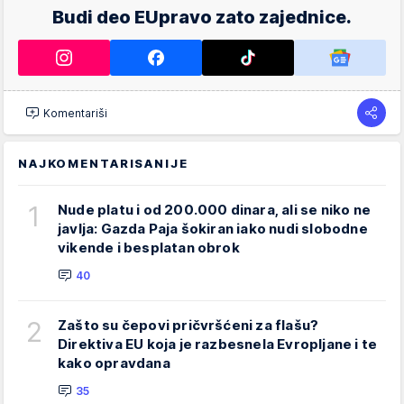
Budi deo EUpravo zato zajednice.
Komentariši
NAJKOMENTARISANIJE
1
Nude platu i od 200.000 dinara, ali se niko ne
javlja: Gazda Paja šokiran iako nudi slobodne
vikende i besplatan obrok
40
2
Zašto su čepovi pričvršćeni za flašu?
Direktiva EU koja je razbesnela Evropljane i te
kako opravdana
35