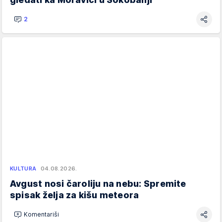
2
KULTURA
04.08.2026.
Avgust nosi čaroliju na nebu: Spremite
spisak želja za kišu meteora
Komentariši