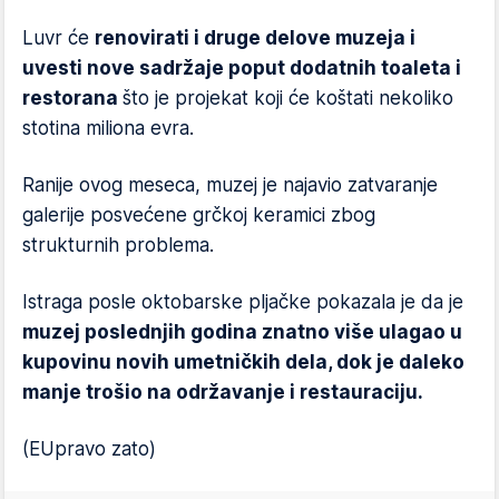
Luvr će
renovirati i druge delove muzeja i
uvesti nove sadržaje poput dodatnih toaleta i
restorana
što je projekat koji će koštati nekoliko
stotina miliona evra.
Ranije ovog meseca, muzej je najavio zatvaranje
galerije posvećene grčkoj keramici zbog
strukturnih problema.
Istraga posle oktobarske pljačke pokazala je da je
muzej poslednjih godina znatno više ulagao u
kupovinu novih umetničkih dela, dok je daleko
manje trošio na održavanje i restauraciju.
(EUpravo zato)