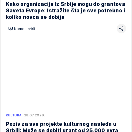
Kako organizacije iz Srbije mogu do grantova
Saveta Evrope: Istražite šta je sve potrebno i
koliko novca se dobija
Komentariši
KULTURA
28.07.2026.
Poziv za sve projekte kulturnog nasleđa u
Srbiji: Može se dobiti grant od 25.000 evra