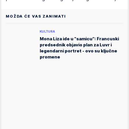
MOŽDA ĆE VAS ZANIMATI
KULTURA
Mona Liza ide u "samicu": Francuski
predsednik objavio plan za Luvr i
legendarni portret - ovo su ključne
promene