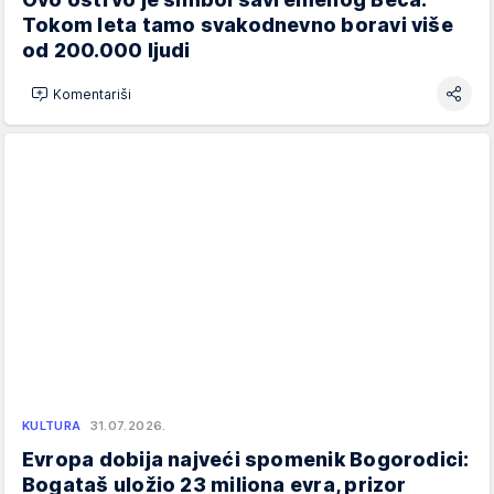
Tokom leta tamo svakodnevno boravi više
od 200.000 ljudi
Komentariši
KULTURA
31.07.2026.
Evropa dobija najveći spomenik Bogorodici:
Bogataš uložio 23 miliona evra, prizor