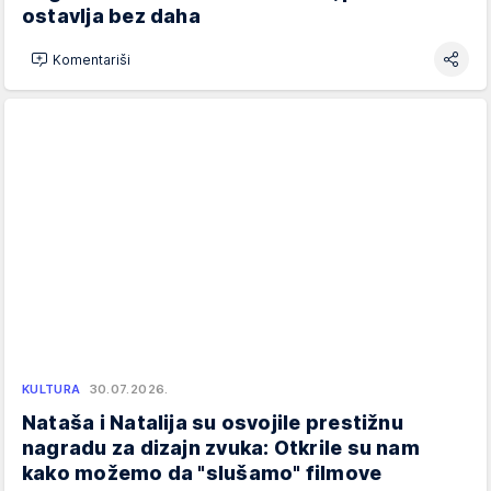
ostavlja bez daha
Komentariši
KULTURA
30.07.2026.
Nataša i Natalija su osvojile prestižnu
nagradu za dizajn zvuka: Otkrile su nam
kako možemo da "slušamo" filmove