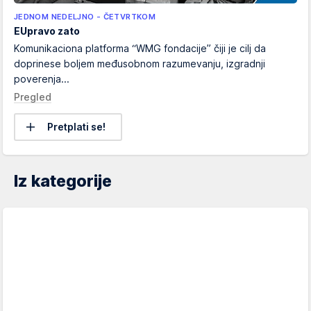
JEDNOM NEDELJNO - ČETVRTKOM
EUpravo zato
Komunikaciona platforma “WMG fondacije” čiji je cilj da
doprinese boljem međusobnom razumevanju, izgradnji
poverenja...
Pregled
Pretplati se!
Iz kategorije