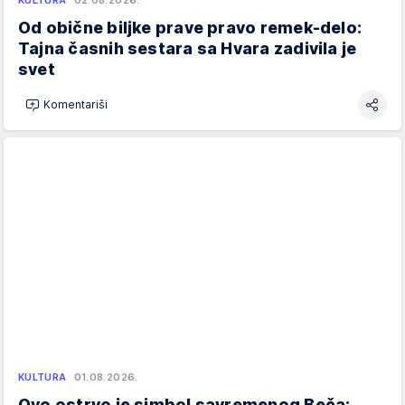
Od obične biljke prave pravo remek-delo:
Tajna časnih sestara sa Hvara zadivila je
svet
Komentariši
KULTURA
01.08.2026.
Ovo ostrvo je simbol savremenog Beča: