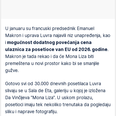
U januaru su francuski predsednik Emanuel
Makron i uprava Luvra najavili niz unapređenja, kao
i
mogućnost dodatnog povećanja cena
ulaznica za posetioce van EU od 2026. godine
.
Makron je tada rekao i da će Mona Liza biti
premeštena u novi prostor kako bi se smanjile
gužve.
Gotovo svi od 30.000 dnevnih posetilaca Luvra
slivaju se u Sala de Eta, galeriju u kojoj je izložena
Da Vinčijeva "Mona Liza". U uskom prolazu,
posetioci imaju tek nekoliko trenutaka da pogledaju
sliku i naprave fotografiju.