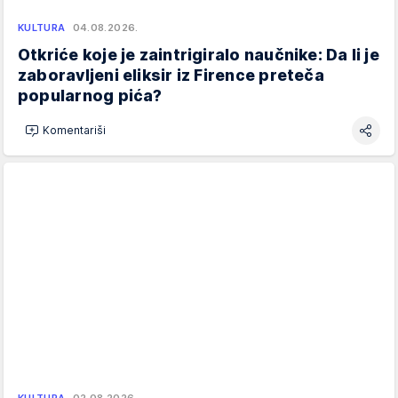
KULTURA
04.08.2026.
Otkriće koje je zaintrigiralo naučnike: Da li je
zaboravljeni eliksir iz Firence preteča
popularnog pića?
Komentariši
KULTURA
02.08.2026.