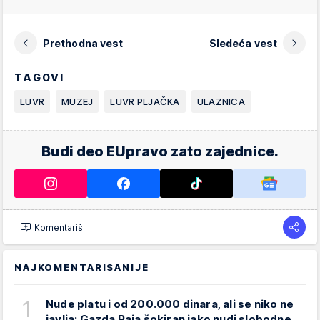
Prethodna vest
Sledeća vest
TAGOVI
LUVR
MUZEJ
LUVR PLJAČKA
ULAZNICA
Budi deo EUpravo zato zajednice.
Komentariši
NAJKOMENTARISANIJE
1
Nude platu i od 200.000 dinara, ali se niko ne
javlja: Gazda Paja šokiran iako nudi slobodne