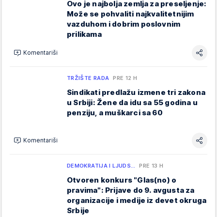
Ovo je najbolja zemlja za preseljenje:
Može se pohvaliti najkvalitetnijim
vazduhom i dobrim poslovnim
prilikama
Komentariši
TRŽIŠTE RADA
PRE 12 H
Sindikati predlažu izmene tri zakona
u Srbiji: Žene da idu sa 55 godina u
penziju, a muškarci sa 60
Komentariši
DEMOKRATIJA I LJUDS…
PRE 13 H
Otvoren konkurs "Glas(no) o
pravima": Prijave do 9. avgusta za
organizacije i medije iz devet okruga
Srbije