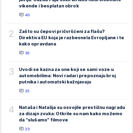
vikende i besplatan obrok
40
2
Zašto su čepovi pričvršćeni za flašu?
Direktiva EU koja je razbesnela Evropljane i te
kako opravdana
35
3
Uvodi se kazna za one koji se sami voze u
automobilima: Novi radari prepoznaju broj
putnika i automatski kažnjavaju
25
4
Nataša i Natalija su osvojile prestižnu nagradu
za dizajn zvuka: Otkrile su nam kako možemo
da "slušamo" filmove
23