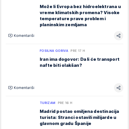
Može li Evropa bez hidroelektrana u
vreme klimatskih promena? Visoke
temperature prave problem i
planinskim zemljama
Komentariši
FOSILNA GORIVA
PRE 17 H
Iran ima dogovor: Da li će transport
nafte biti olakšan?
Komentariši
TURIZAM
PRE 16 H
Madrid postao omiljena destinacija
turista: Stranci ostavili milijarde u
glavnom gradu Španije