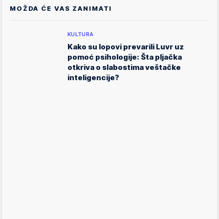
MOŽDA ĆE VAS ZANIMATI
KULTURA
Kako su lopovi prevarili Luvr uz
pomoć psihologije: Šta pljačka
otkriva o slabostima veštačke
inteligencije?