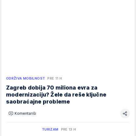
ODRŽIVA MOBILNOST
PRE 11 H
Zagreb dobija 70 miliona evra za
modernizaciju? Žele da reše ključne
saobraćajne probleme
Komentariši
TURIZAM
PRE 13 H