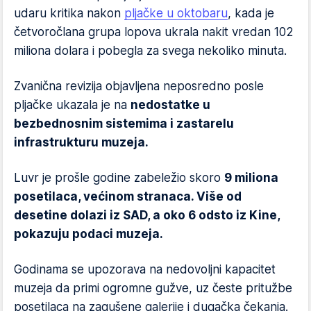
udaru kritika nakon
pljačke u oktobaru
, kada je
četvoročlana grupa lopova ukrala nakit vredan 102
miliona dolara i pobegla za svega nekoliko minuta.
Zvanična revizija objavljena neposredno posle
pljačke ukazala je na
nedostatke u
bezbednosnim sistemima i zastarelu
infrastrukturu muzeja.
Luvr je prošle godine zabeležio skoro
9 miliona
posetilaca, većinom stranaca. Više od
desetine dolazi iz SAD, a oko 6 odsto iz Kine,
pokazuju podaci muzeja.
Godinama se upozorava na nedovoljni kapacitet
muzeja da primi ogromne gužve, uz česte pritužbe
posetilaca na zagušene galerije i dugačka čekanja.