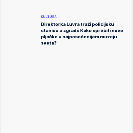
KULTURA
Direktorka Luvra traži policijsku
stanicu u zgradi: Kako sprečiti nove
pljačke u najposećenijem muzeju
sveta?