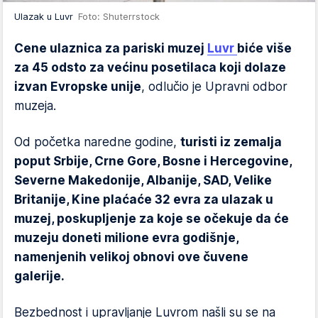
Ulazak u Luvr
Foto: Shuterrstock
Cene ulaznica za pariski muzej
Luvr
biće više
za 45 odsto za većinu posetilaca koji dolaze
izvan Evropske unije
, odlučio je Upravni odbor
muzeja.
Od početka naredne godine,
turisti iz zemalja
poput Srbije, Crne Gore, Bosne i Hercegovine,
Severne Makedonije, Albanije, SAD, Velike
Britanije, Kine plaćaće 32 evra za ulazak u
muzej, poskupljenje za koje se očekuje da će
muzeju doneti milione evra godišnje,
namenjenih velikoj obnovi ove čuvene
galerije.
Bezbednost i upravljanje Luvrom našli su se na