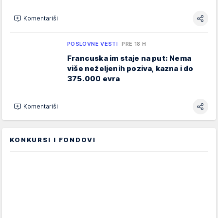
Komentariši
POSLOVNE VESTI
PRE 18 H
Francuska im staje na put: Nema
više neželjenih poziva, kazna i do
375.000 evra
Komentariši
KONKURSI I FONDOVI