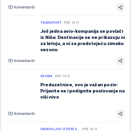
Komentariši
TRANSPORT
PRE 12 H
Još jedna avio-kompanija se povlači
iz Niša: Destinacije se ne prikazuju ni
za letnju, a ni za predstojeću zimsku
sezonu
Komentariši
SPONA
PRE 14 H
Preduzetnice, ovo je važan poziv:
Prijavite se i podignite poslovanje na
viši nivo
Komentariši
OBNOVLJIVI IZVORI E…
PRE 14 H