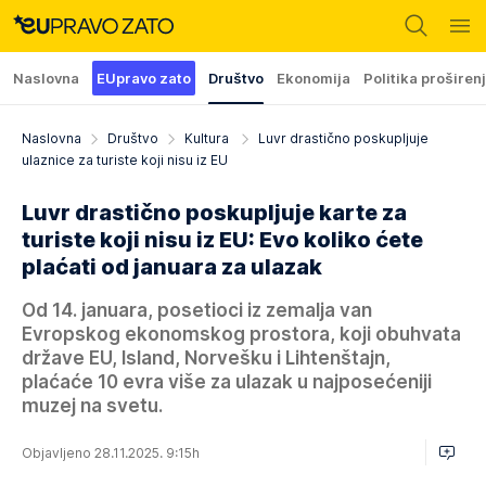
Naslovna
EUpravo zato
Društvo
Ekonomija
Politika proširen
Naslovna
Društvo
Kultura
Luvr drastično poskupljuje
ulaznice za turiste koji nisu iz EU
Luvr drastično poskupljuje karte za
turiste koji nisu iz EU: Evo koliko ćete
plaćati od januara za ulazak
Od 14. januara, posetioci iz zemalja van
Evropskog ekonomskog prostora, koji obuhvata
države EU, Island, Norvešku i Lihtenštajn,
plaćaće 10 evra više za ulazak u najposećeniji
muzej na svetu.
Objavljeno 28.11.2025. 9:15h