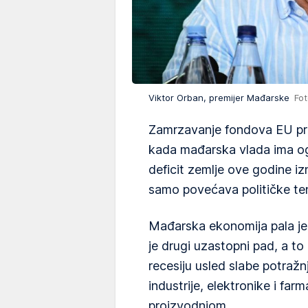
Viktor Orban, premijer Mađarske
Fot
Zamrzavanje fondova EU 
kada mađarska vlada ima ogr
deficit zemlje ove godine i
samo povećava političke ten
Mađarska ekonomija pala je 
je drugi uzastopni pad, a to
recesiju usled slabe potraž
industrije, elektronike i far
proizvodnjom.