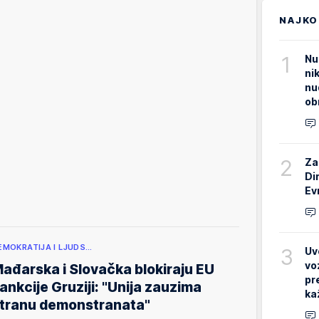
NAJKO
1
Nu
ni
nu
ob
2
Za
Di
Ev
EMOKRATIJA I LJUDS…
3
Uv
vo
ađarska i Slovačka blokiraju EU
pr
ankcije Gruziji: "Unija zauzima
ka
tranu demonstranata"