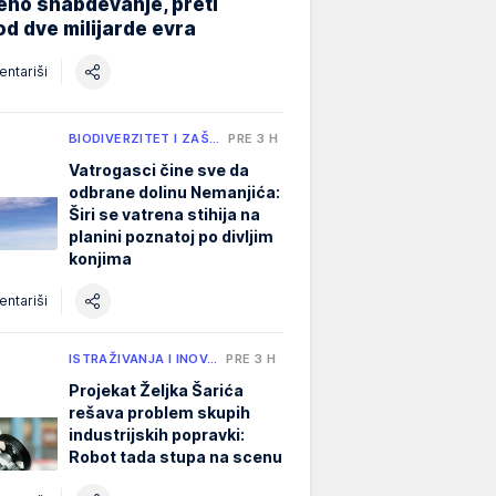
eno snabdevanje, preti
od dve milijarde evra
ntariši
BIODIVERZITET I ZAŠ…
PRE 3 H
Vatrogasci čine sve da
odbrane dolinu Nemanjića:
Širi se vatrena stihija na
planini poznatoj po divljim
konjima
ntariši
ISTRAŽIVANJA I INOV…
PRE 3 H
Projekat Željka Šarića
rešava problem skupih
industrijskih popravki:
Robot tada stupa na scenu