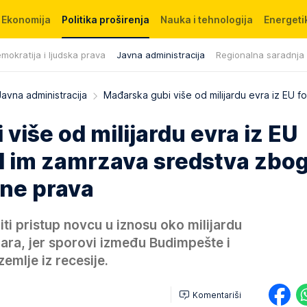
Ekonomija
Politika proširenja
Nauka i tehnologija
Energetik
mokratija i ljudska prava
Javna administracija
Regionalna saradnja
Javna administracija
Mađarska gubi više od milijardu evra iz EU 
više od milijardu evra iz EU
el im zamrzava sredstva zbo
ine prava
ti pristup novcu u iznosu oko milijardu
uara, jer sporovi između Budimpešte i
zemlje iz recesije.
Komentariši