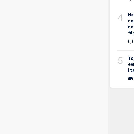
4
Na
na
na
fi
5
To
ev
i 