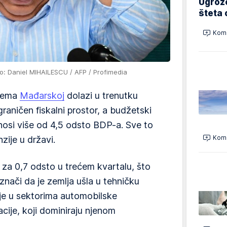
Ugrož
šteta 
Kome
o: Daniel MIHAILESCU / AFP / Profimedia
prema
Mađarskoj
dolazi u trenutku
aničen fiskalni prostor, a budžetski
znosi više od 4,5 odsto BDP-a. Sve to
Kome
zije u državi.
za 0,7 odsto u trećem kvartalu, što
 znači da je zemlja ušla u tehničku
nje u sektorima automobilske
macije, koji dominiraju njenom