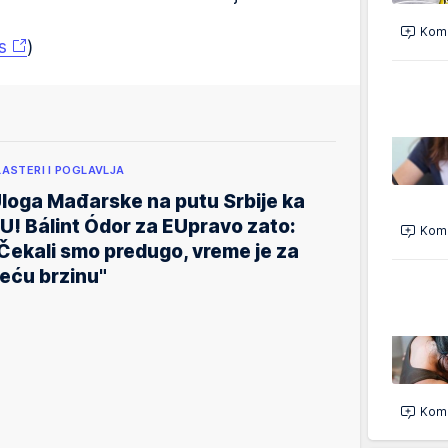
Kome
s
)
LASTERI I POGLAVLJA
loga Mađarske na putu Srbije ka
U! Bálint Ódor za EUpravo zato:
Kome
Čekali smo predugo, vreme je za
eću brzinu"
Kome