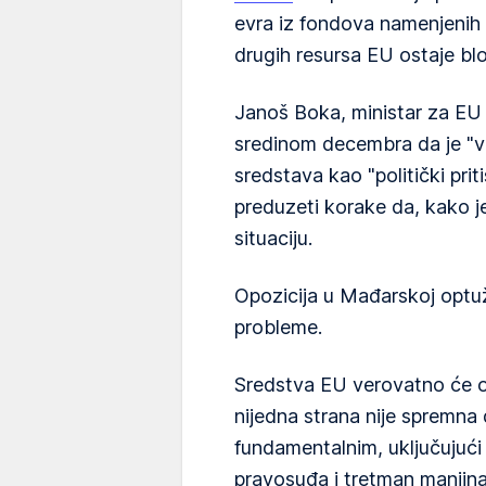
evra iz fondova namenjenih
drugih resursa EU ostaje blo
Janoš Boka, ministar za EU 
sredinom decembra da je "v
sredstava kao "politički pri
preduzeti korake da, kako j
situaciju.
Opozicija u Mađarskoj optu
probleme.
Sredstva EU verovatno će os
nijedna strana nije spremna
fundamentalnim, uključujući
pravosuđa i tretman manjina 