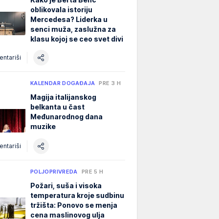
oblikovala istoriju
Mercedesa? Liderka u
senci muža, zaslužna za
klasu kojoj se ceo svet divi
ntariši
KALENDAR DOGAĐAJA
PRE 3 H
Magija italijanskog
belkanta u čast
Međunarodnog dana
muzike
ntariši
POLJOPRIVREDA
PRE 5 H
Požari, suša i visoka
temperatura kroje sudbinu
tržišta: Ponovo se menja
cena maslinovog ulja