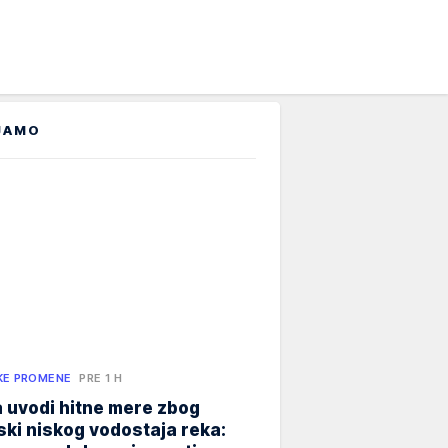
JAMO
KE PROMENE
PRE 1 H
 uvodi hitne mere zbog
jski niskog vodostaja reka: