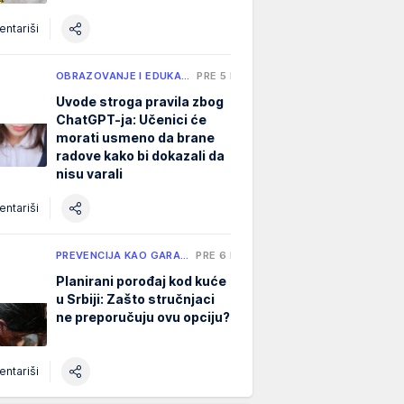
ntariši
OBRAZOVANJE I EDUKA…
PRE 5 H
Uvode stroga pravila zbog
ChatGPT-ja: Učenici će
morati usmeno da brane
radove kako bi dokazali da
nisu varali
ntariši
PREVENCIJA KAO GARA…
PRE 6 H
Planirani porođaj kod kuće
u Srbiji: Zašto stručnjaci
ne preporučuju ovu opciju?
ntariši