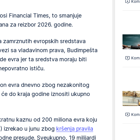
Kome
si Financial Times, to smanjuje
ana za reizbor 2026. godine.
a zamrznutih evropskih sredstava
 vezi sa vladavinom prava, Budimpešta
Kome
rde evra jer ta sredstva moraju biti
nepovratno ističu.
ion evra dnevno zbog nezakonitog
o će do kraja godine iznositi ukupno
Kome
ratnu kaznu od 200 miliona evra koju
) izrekao u junu zbog
kršenja pravila
odne presude. Sveukupno, 19 milijardi