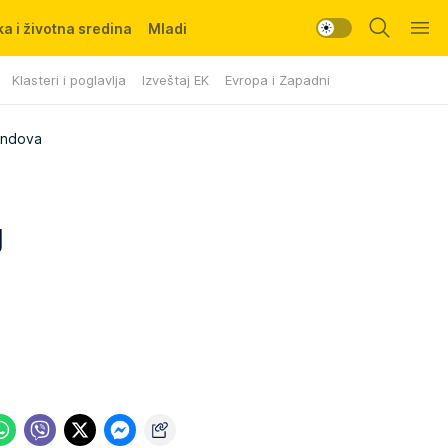
a i životna sredina
Mladi
Klasteri i poglavlja
Izveštaj EK
Evropa i Zapadni Balkan
fondova
g