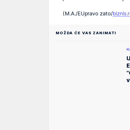
(M.A./EUpravo zato/
biznis.r
MOŽDA ĆE VAS ZANIMATI
K
U
E
"
v