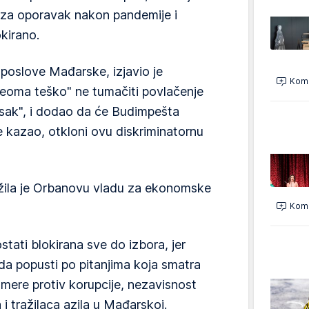
 za oporavak nakon pandemije i
kirano.
poslove Mađarske, izjavio je
Kome
eoma teško" ne tumačiti povlačenje
tisak", i dodao da će Budimpešta
e kazao, otkloni ovu diskriminatornu
žila je Orbanovu vladu za ekonomske
Kome
tati blokirana sve do izbora, jer
 da popusti po pitanjima koja smatra
 mere protiv korupcije, nezavisnost
i tražilaca azila u Mađarskoj.