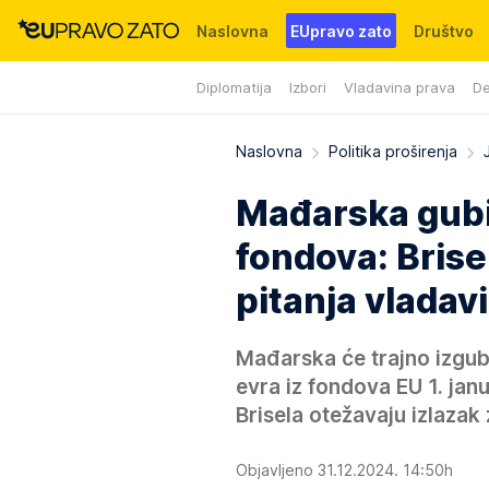
Naslovna
EUpravo zato
Društvo
Diplomatija
Izbori
Vladavina prava
De
Događaji
News
WMG fondacija
Naslovna
Politika proširenja
Mađarska gubi 
fondova: Bris
pitanja vladav
Mađarska će trajno izgubi
evra iz fondova EU 1. jan
Brisela otežavaju izlazak 
Objavljeno 31.12.2024. 14:50h