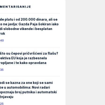
MENTARISANIJE
de platu i od 200.000 dinara, ali se
ko ne javlja: Gazda Paja šokiran iako
di slobodne vikende i besplatan
rok
40
što su čepovi pričvršćeni za flašu?
rektiva EU koja je razbesnela
ropljane i te kako opravdana
35
odi se kazna za one koji se sami
ze u automobilima: Novi radari
epoznaju broj putnika i automatski
žnjavaju
25