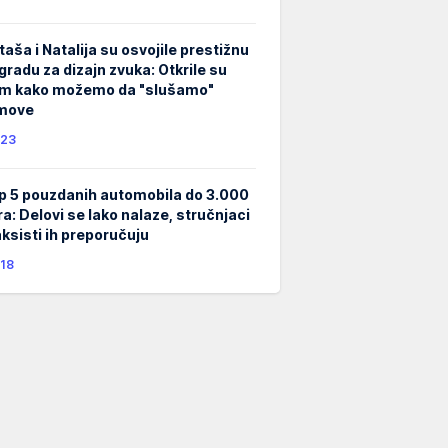
taša i Natalija su osvojile prestižnu
gradu za dizajn zvuka: Otkrile su
m kako možemo da "slušamo"
lmove
23
p 5 pouzdanih automobila do 3.000
ra: Delovi se lako nalaze, stručnjaci
taksisti ih preporučuju
18