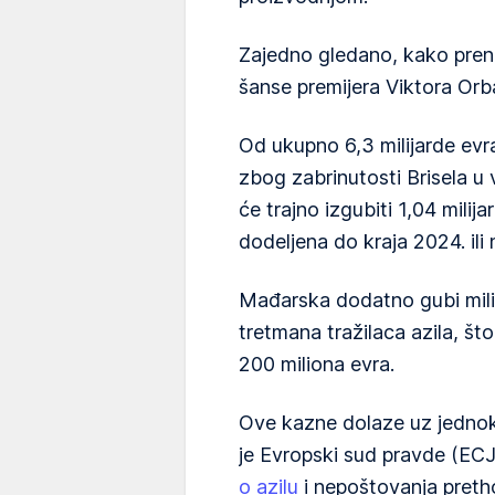
Zajedno gledano, kako preno
šanse premijera Viktora Orb
Od ukupno 6,3 milijarde evr
zbog zabrinutosti Brisela u
će trajno izgubiti 1,04 milija
dodeljena do kraja 2024. ili 
Mađarska dodatno gubi mil
tretmana tražilaca azila, št
200 miliona evra.
Ove kazne dolaze uz jednok
je Evropski sud pravde (ECJ
o azilu
i nepoštovanja preth