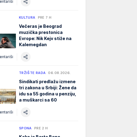
ntariši
KULTURA
PRE 7 H
Večeras je Beograd
muzička prestonica
Evrope: Nik Kejv stiže na
Kalemegdan
ntariši
TRŽIŠTE RADA
06.08.2026.
Sindikati predlažu izmene
tri zakona u Srbiji: Žene da
idu sa 55 godina u penziju,
a muškarci sa 60
ntariši
SPONA
PRE 2 H
Kako je Berta Benc