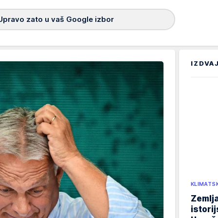
Upravo zato u vaš Google izbor
IZDVA
KLIMATS
Zemlja
istori