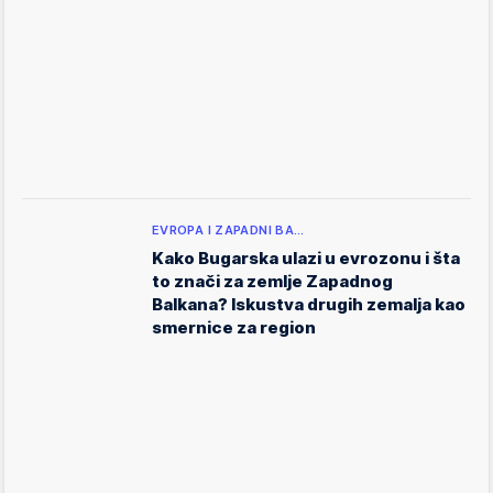
EVROPA I ZAPADNI BA…
Kako Bugarska ulazi u evrozonu i šta
to znači za zemlje Zapadnog
Balkana? Iskustva drugih zemalja kao
smernice za region