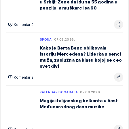
u Srbiji: Žene da idu sa 55 godina u
penziju, a muškarci sa 60
Komentariši
SPONA
07.08.2026.
Kako je Berta Benc oblikovala
istoriju Mercedesa? Liderka u senci
muža, zaslužna za klasu kojoj se ceo
svet divi
Komentariši
KALENDAR DOGAĐAJA
07.08.2026.
Magija italijanskog belkanta u čast
Međunarodnog dana muzike