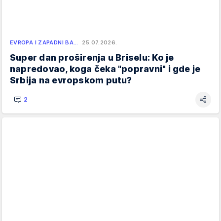
EVROPA I ZAPADNI BA…
25.07.2026.
Super dan proširenja u Briselu: Ko je
napredovao, koga čeka "popravni" i gde je
Srbija na evropskom putu?
2