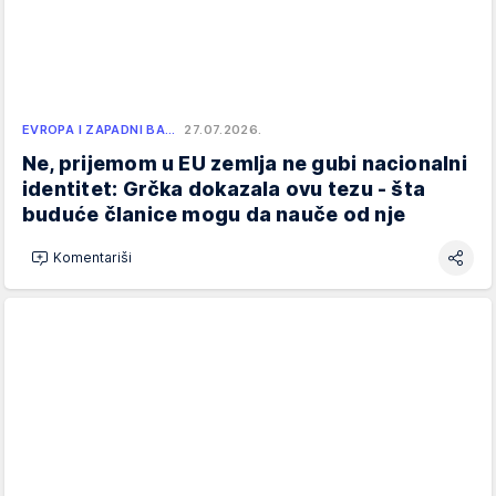
EVROPA I ZAPADNI BA…
27.07.2026.
Ne, prijemom u EU zemlja ne gubi nacionalni
identitet: Grčka dokazala ovu tezu - šta
buduće članice mogu da nauče od nje
Komentariši