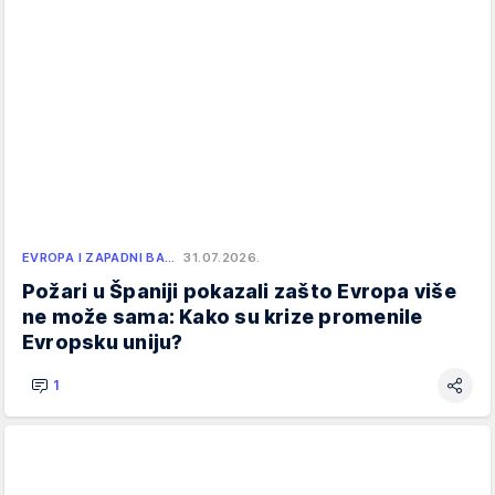
EVROPA I ZAPADNI BA…
31.07.2026.
Požari u Španiji pokazali zašto Evropa više
ne može sama: Kako su krize promenile
Evropsku uniju?
1