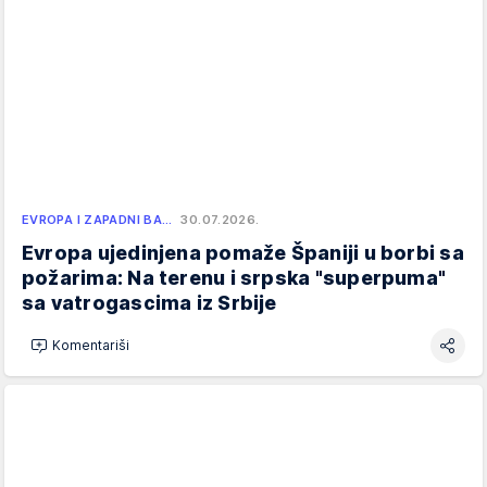
EVROPA I ZAPADNI BA…
30.07.2026.
Evropa ujedinjena pomaže Španiji u borbi sa
požarima: Na terenu i srpska "superpuma"
sa vatrogascima iz Srbije
Komentariši