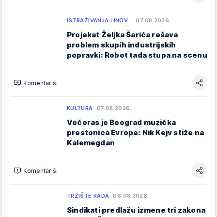
ISTRAŽIVANJA I INOV…
07.08.2026.
Projekat Željka Šarića rešava
problem skupih industrijskih
popravki: Robot tada stupa na scenu
Komentariši
KULTURA
07.08.2026.
Večeras je Beograd muzička
prestonica Evrope: Nik Kejv stiže na
Kalemegdan
Komentariši
TRŽIŠTE RADA
06.08.2026.
Sindikati predlažu izmene tri zakona