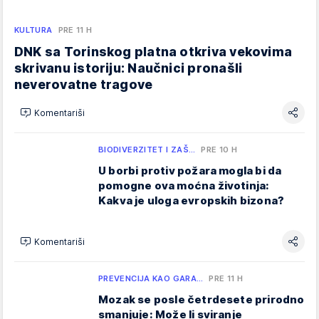
KULTURA
PRE 11 H
DNK sa Torinskog platna otkriva vekovima
skrivanu istoriju: Naučnici pronašli
neverovatne tragove
Komentariši
BIODIVERZITET I ZAŠ…
PRE 10 H
U borbi protiv požara mogla bi da
pomogne ova moćna životinja:
Kakva je uloga evropskih bizona?
Komentariši
PREVENCIJA KAO GARA…
PRE 11 H
Mozak se posle četrdesete prirodno
smanjuje: Može li sviranje