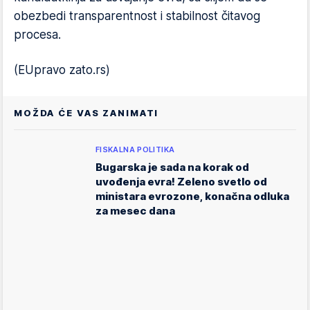
obezbedi transparentnost i stabilnost čitavog
procesa.
(EUpravo zato.rs)
MOŽDA ĆE VAS ZANIMATI
FISKALNA POLITIKA
Bugarska je sada na korak od
uvođenja evra! Zeleno svetlo od
ministara evrozone, konačna odluka
za mesec dana