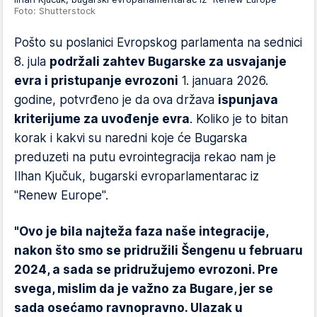
Foto: Shutterstock
Pošto su poslanici Evropskog parlamenta na sednici
8. jula
podržali zahtev Bugarske za usvajanje
evra i pristupanje evrozoni
1. januara 2026.
godine, potvrđeno je da ova država
ispunjava
kriterijume za uvođenje evra
. Koliko je to bitan
korak i kakvi su naredni koje će Bugarska
preduzeti na putu evrointegracija rekao nam je
Ilhan Kjučuk, bugarski evroparlamentarac iz
"Renew Europe".
"Ovo je bila najteža faza naše integracije,
nakon što smo se pridružili Šengenu u februaru
2024, a sada se pridružujemo evrozoni. Pre
svega, mislim da je važno za Bugare, jer se
sada osećamo ravnopravno. Ulazak u