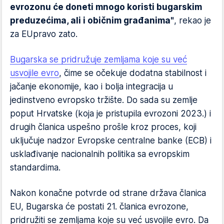
evrozonu će doneti mnogo koristi bugarskim
preduzećima, ali i običnim građanima"
, rekao je
za EUpravo zato.
Bugarska se pridružuje zemljama koje su već
usvojile evro
, čime se očekuje dodatna stabilnost i
jačanje ekonomije, kao i bolja integracija u
jedinstveno evropsko tržište. Do sada su zemlje
poput Hrvatske (koja je pristupila evrozoni 2023.) i
drugih članica uspešno prošle kroz proces, koji
uključuje nadzor Evropske centralne banke (ECB) i
usklađivanje nacionalnih politika sa evropskim
standardima.
Nakon konačne potvrde od strane država članica
EU, Bugarska će postati 21. članica evrozone,
pridružiti se zemljama koje su već usvojile evro. Da