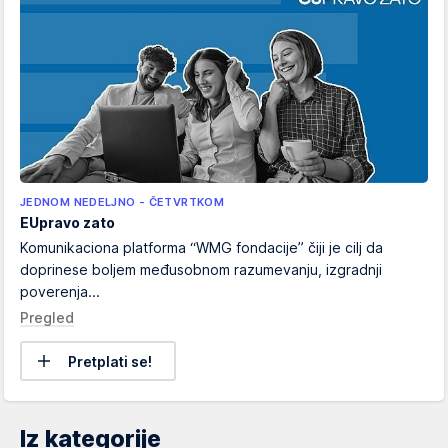
JEDNOM NEDELJNO - ČETVRTKOM
EUpravo zato
Komunikaciona platforma “WMG fondacije” čiji je cilj da
doprinese boljem međusobnom razumevanju, izgradnji
poverenja...
Pregled
Pretplati se!
Iz kategorije