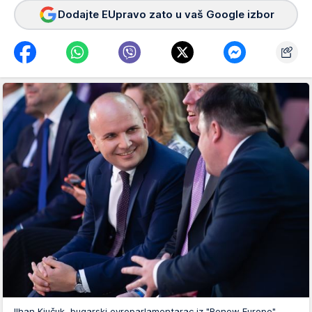
Dodajte EUpravo zato u vaš Google izbor
Ilhan Kjučuk, bugarski evroparlamentarac iz "Renew Europe"