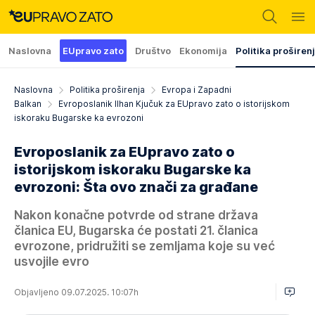
Naslovna
EUpravo zato
Društvo
Ekonomija
Politika proširen
Naslovna
Politika proširenja
Evropa i Zapadni
Balkan
Evroposlanik Ilhan Kjučuk za EUpravo zato o istorijskom
iskoraku Bugarske ka evrozoni
Evroposlanik za EUpravo zato o
istorijskom iskoraku Bugarske ka
evrozoni: Šta ovo znači za građane
Nakon konačne potvrde od strane država
članica EU, Bugarska će postati 21. članica
evrozone, pridružiti se zemljama koje su već
usvojile evro
Objavljeno 09.07.2025. 10:07h