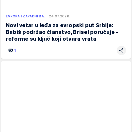
EVROPA I ZAPADNI BA…
24.07.2026.
Novi vetar u leđa za evropski put Srbije:
Babiš podržao članstvo, Brisel poručuje -
reforme su ključ koji otvara vrata
1