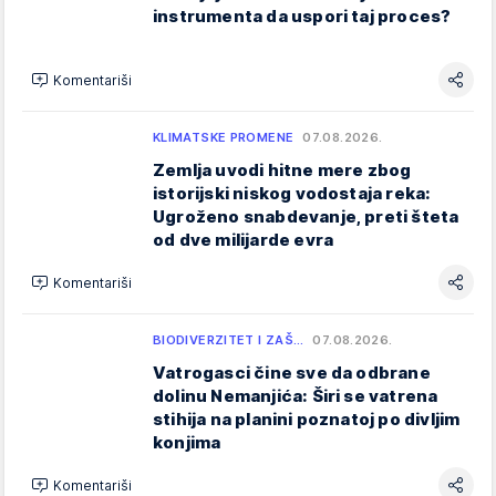
instrumenta da uspori taj proces?
Komentariši
KLIMATSKE PROMENE
07.08.2026.
Zemlja uvodi hitne mere zbog
istorijski niskog vodostaja reka:
Ugroženo snabdevanje, preti šteta
od dve milijarde evra
Komentariši
BIODIVERZITET I ZAŠ…
07.08.2026.
Vatrogasci čine sve da odbrane
dolinu Nemanjića: Širi se vatrena
stihija na planini poznatoj po divljim
konjima
Komentariši