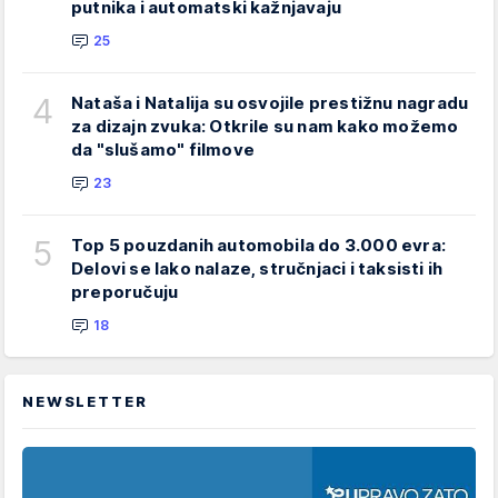
putnika i automatski kažnjavaju
25
4
Nataša i Natalija su osvojile prestižnu nagradu
za dizajn zvuka: Otkrile su nam kako možemo
da "slušamo" filmove
23
5
Top 5 pouzdanih automobila do 3.000 evra:
Delovi se lako nalaze, stručnjaci i taksisti ih
preporučuju
18
NEWSLETTER