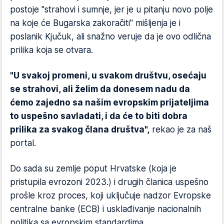
postoje "strahovi i sumnje, jer je u pitanju novo polje
na koje će Bugarska zakoračiti" mišljenja je i
poslanik Kjučuk, ali snažno veruje da je ovo odlična
prilika koja se otvara.
"U svakoj promeni, u svakom društvu, osećaju
se strahovi, ali želim da donesem nadu da
ćemo zajedno sa našim evropskim prijateljima
to uspešno savladati, i da će to biti dobra
prilika za svakog člana društva",
rekao je za naš
portal.
Do sada su zemlje poput Hrvatske (koja je
pristupila evrozoni 2023.) i drugih članica uspešno
prošle kroz proces, koji uključuje nadzor Evropske
centralne banke (ECB) i usklađivanje nacionalnih
politika sa evropskim standardima.