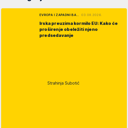
EVROPA I ZAPADNI BA…
03.08.2026.
Irska preuzima kormilo EU: Kako će
proširenje obeležiti njeno
predsedavanje
Strahinja Subotić