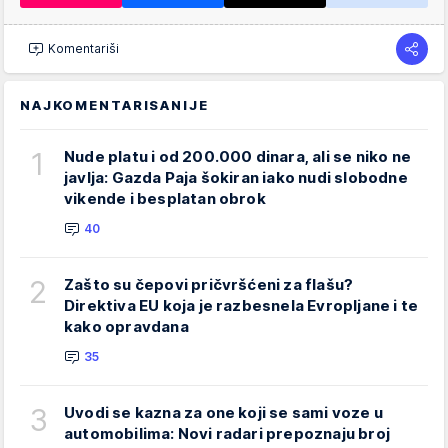
Komentariši
NAJKOMENTARISANIJE
1
Nude platu i od 200.000 dinara, ali se niko ne
javlja: Gazda Paja šokiran iako nudi slobodne
vikende i besplatan obrok
40
2
Zašto su čepovi pričvršćeni za flašu?
Direktiva EU koja je razbesnela Evropljane i te
kako opravdana
35
3
Uvodi se kazna za one koji se sami voze u
automobilima: Novi radari prepoznaju broj