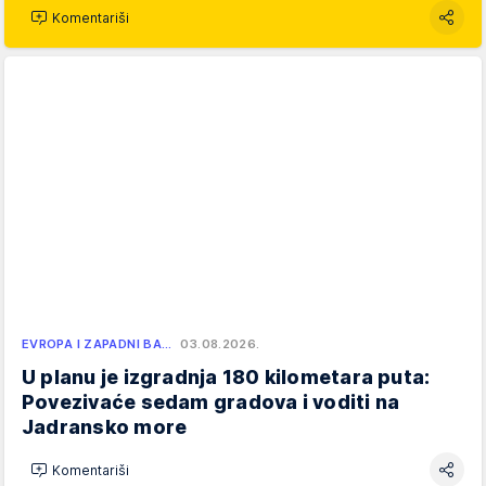
Komentariši
EVROPA I ZAPADNI BA…
03.08.2026.
U planu je izgradnja 180 kilometara puta:
Povezivaće sedam gradova i voditi na
Jadransko more
Komentariši