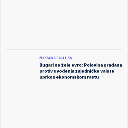
FISKALNA POLITIKA
Bugari ne žele evro: Polovina građana
protiv uvođenja zajedničke valute
uprkos ekonomskom rastu