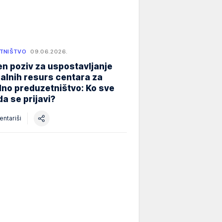
TNIŠTVO
09.06.2026.
n poziv za uspostavljanje
alnih resurs centara za
lno preduzetništvo: Ko sve
a se prijavi?
ntariši