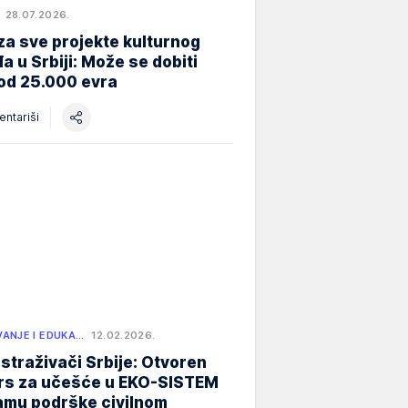
28.07.2026.
za sve projekte kulturnog
a u Srbiji: Može se dobiti
od 25.000 evra
ntariši
ANJE I EDUKA…
12.02.2026.
istraživači Srbije: Otvoren
rs za učešće u EKO-SISTEM
amu podrške civilnom