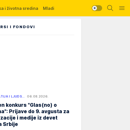
a i životna sredina
Mladi
RSI I FONDOVI
TIJA I LJUDS…
06.08.2026.
n konkurs "Glas(no) o
a": Prijave do 9. avgusta za
zacije i medije iz devet
 Srbije