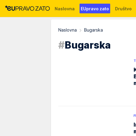
Naslovna
EUpravo zato
Društvo
Događaji
News
WMG fondacija
Naslovna
Bugarska
#
Bugarska
T
F