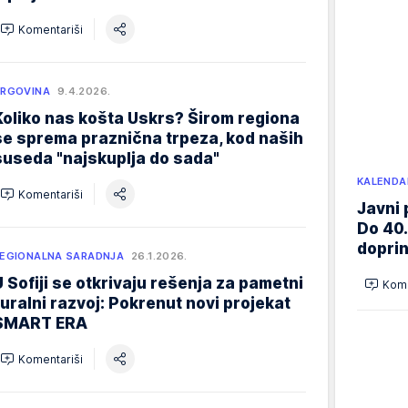
Komentariši
RGOVINA
9.4.2026.
Koliko nas košta Uskrs? Širom regiona
se sprema praznična trpeza, kod naših
suseda "najskuplja do sada"
KALENDA
Komentariši
Javni 
Do 40.
doprin
EGIONALNA SARADNJA
26.1.2026.
U Sofiji se otkrivaju rešenja za pametni
Kome
ruralni razvoj: Pokrenut novi projekat
SMART ERA
Komentariši