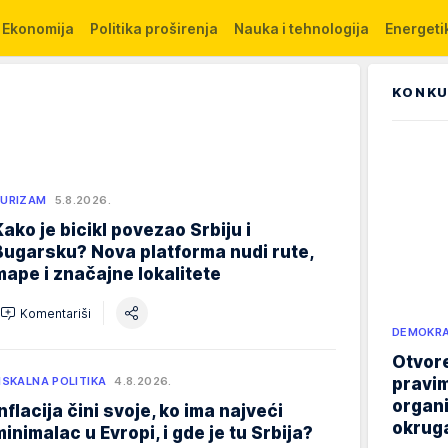
Ekonomija
Politika proširenja
Nauka i tehnologija
Energetik
KONKU
URIZAM
5.8.2026.
Kako je bicikl povezao Srbiju i
Bugarsku? Nova platforma nudi rute,
mape i značajne lokalitete
Komentariši
DEMOKRA
Otvore
pravim
ISKALNA POLITIKA
4.8.2026.
organi
Inflacija čini svoje, ko ima najveći
okruga
minimalac u Evropi, i gde je tu Srbija?