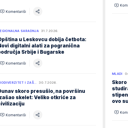
Kome
Komentariši
EGIONALNA SARADNJA
31.7.2026.
Opština u Leskovcu dobija četbota:
Novi digitalni alati za pogranična
područja Srbije i Bugarske
Komentariši
MLADI
0
Skoro
IODIVERZITET I ZAŠ…
30.7.2026.
studir
Dunav skoro presušio, na površinu
stipen
izašao skelet: Veliko otkriće za
ovo su
ivilizaciju
Kome
Komentariši