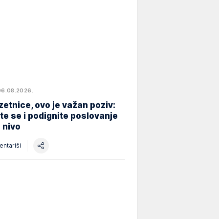
06.08.2026.
etnice, ovo je važan poziv:
ite se i podignite poslovanje
i nivo
ntariši