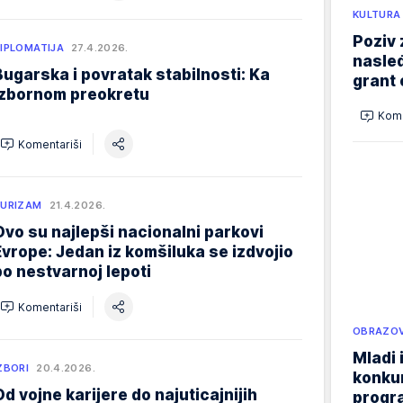
KULTURA
Poziv 
IPLOMATIJA
27.4.2026.
nasleđ
Bugarska i povratak stabilnosti: Ka
grant 
izbornom preokretu
Kome
Komentariši
URIZAM
21.4.2026.
Ovo su najlepši nacionalni parkovi
Evrope: Jedan iz komšiluka se izdvojio
po nestvarnoj lepoti
Komentariši
OBRAZOV
Mladi 
ZBORI
20.4.2026.
konku
Od vojne karijere do najuticajnijih
progr