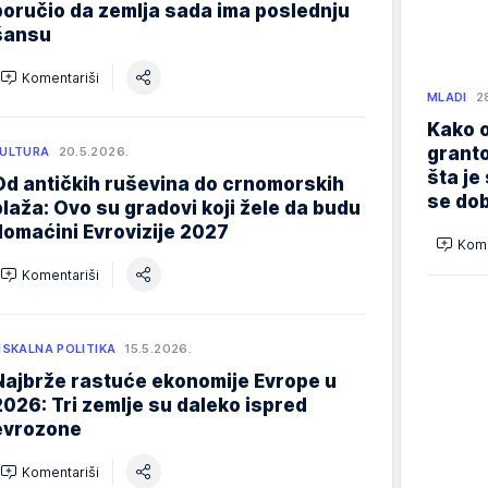
poručio da zemlja sada ima poslednju
šansu
Komentariši
MLADI
2
Kako o
granto
ULTURA
20.5.2026.
šta je
Od antičkih ruševina do crnomorskih
se dob
plaža: Ovo su gradovi koji žele da budu
domaćini Evrovizije 2027
Kome
Komentariši
ISKALNA POLITIKA
15.5.2026.
Najbrže rastuće ekonomije Evrope u
2026: Tri zemlje su daleko ispred
evrozone
Komentariši