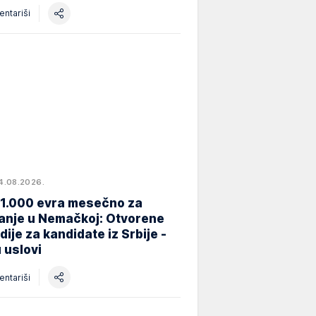
ntariši
4.08.2026.
 1.000 evra mesečno za
anje u Nemačkoj: Otvorene
dije za kandidate iz Srbije -
 uslovi
ntariši