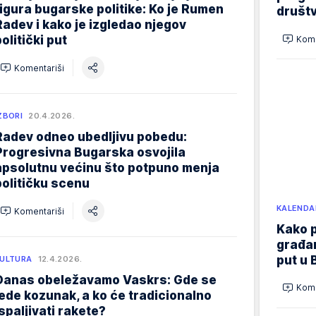
figura bugarske politike: Ko je Rumen
društ
Radev i kako je izgledao njegov
olitički put
Kome
Komentariši
ZBORI
20.4.2026.
Radev odneo ubedljivu pobedu:
Progresivna Bugarska osvojila
apsolutnu većinu što potpuno menja
političku scenu
KALENDA
Komentariši
Kako p
građan
put u 
ULTURA
12.4.2026.
Danas obeležavamo Vaskrs: Gde se
Kome
jede kozunak, a ko će tradicionalno
ispaljivati rakete?