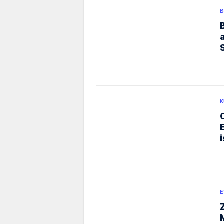
K
i
E