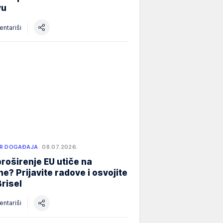
vu
ntariši
R DOGAĐAJA
08.07.2026.
roširenje EU utiče na
e? Prijavite radove i osvojite
Brisel
ntariši