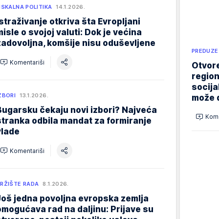
ISKALNA POLITIKA
14.1.2026.
Istraživanje otkriva šta Evropljani
misle o svojoj valuti: Dok je većina
zadovoljna, komšije nisu oduševljene
PREDUZE
Komentariši
Otvore
region
socija
ZBORI
13.1.2026.
može d
Bugarsku čekaju novi izbori? Najveća
Kome
stranka odbila mandat za formiranje
vlade
Komentariši
RŽIŠTE RADA
8.1.2026.
Još jedna povoljna evropska zemlja
omogućava rad na daljinu: Prijave su