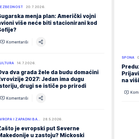
BEZBEDNOST
20.7.2026.
Bugarska menja plan: Američki vojni
avioni više neće biti stacionirani kod
Sofije?
Komentariši
SPONA
ULTURA
14.7.2026.
Preduz
Ova dva grada žele da budu domaćini
Prijav
Evrovizije 2027: Jedan ima dugu
na viš
storiju, drugi se ističe po prirodi
Kome
Komentariši
VROPA I ZAPADNI BA…
28.5.2026.
Zašto je evropski put Severne
Makedonije u zastoju? Mickoski