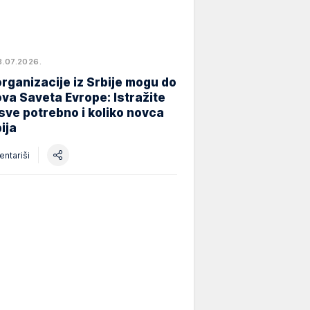
8.07.2026.
rganizacije iz Srbije mogu do
va Saveta Evrope: Istražite
 sve potrebno i koliko novca
ija
ntariši