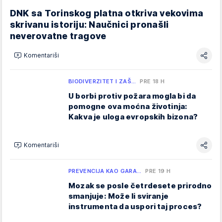
DNK sa Torinskog platna otkriva vekovima
skrivanu istoriju: Naučnici pronašli
neverovatne tragove
Komentariši
BIODIVERZITET I ZAŠ…
PRE 18 H
U borbi protiv požara mogla bi da
pomogne ova moćna životinja:
Kakva je uloga evropskih bizona?
Komentariši
PREVENCIJA KAO GARA…
PRE 19 H
Mozak se posle četrdesete prirodno
smanjuje: Može li sviranje
instrumenta da uspori taj proces?