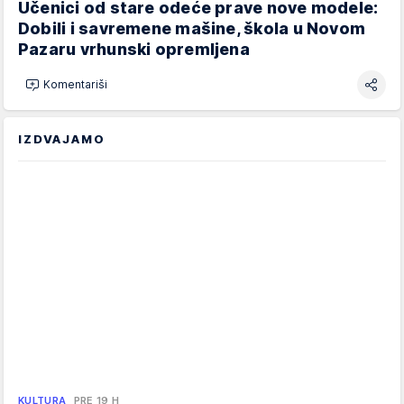
Učenici od stare odeće prave nove modele:
Dobili i savremene mašine, škola u Novom
Pazaru vrhunski opremljena
Komentariši
IZDVAJAMO
KULTURA
PRE 19 H