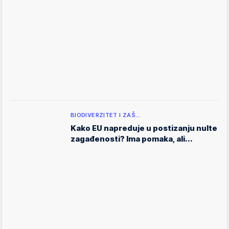
BIODIVERZITET I ZAŠ…
Kako EU napreduje u postizanju nulte
zagađenosti? Ima pomaka, ali...