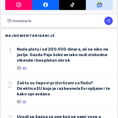
Komentariši
NAJKOMENTARISANIJE
1
Nude platu i od 200.000 dinara, ali se niko ne
javlja: Gazda Paja šokiran iako nudi slobodne
vikende i besplatan obrok
40
2
Zašto su čepovi pričvršćeni za flašu?
Direktiva EU koja je razbesnela Evropljane i te
kako opravdana
35
Uvodi se kazna za one koji se sami voze u