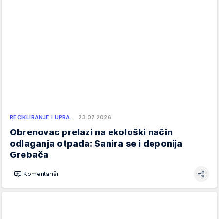
RECIKLIRANJE I UPRA…
23.07.2026.
Obrenovac prelazi na ekološki način
odlaganja otpada: Sanira se i deponija
Grebača
Komentariši