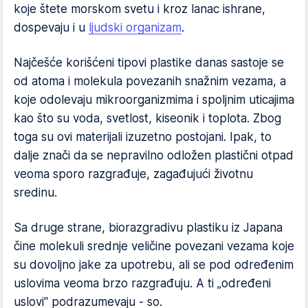
koje štete morskom svetu i kroz lanac ishrane,
dospevaju i u
ljudski organizam
.
Najčešće korišćeni tipovi plastike danas sastoje se
od atoma i molekula povezanih snažnim vezama, a
koje odolevaju mikroorganizmima i spoljnim uticajima
kao što su voda, svetlost, kiseonik i toplota. Zbog
toga su ovi materijali izuzetno postojani. Ipak, to
dalje znači da se nepravilno odložen plastični otpad
veoma sporo razgrađuje, zagađujući životnu
sredinu.
Sa druge strane, biorazgradivu plastiku iz Japana
čine molekuli srednje veličine povezani vezama koje
su dovoljno jake za upotrebu, ali se pod određenim
uslovima veoma brzo razgrađuju. A ti „određeni
uslovi" podrazumevaju - so.