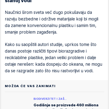
slanoj vodi
Naučnici širom sveta već dugo pokušavaju da
razviju bezbedne i održive matarijale koji bi mogli
da zamene konvencionalnu plastiku i samim tim,
smanje problem zagađenja.
Kako su saopštili autori studije, uprkos tome što
danas postoje različiti tipovi biorazgradive i
reciklabilne plastike, jedan veliki problem i dalje
ostaje nerešen: kada dospeju do okeana, ne mogu
da se razgrade zato što nisu rastvorljivi u vodi.
MOŽDA ĆE VAS ZANIMATI
BIODIVERZITET I ZAŠ…
Godišnje se proizvede 460 miliona