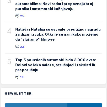
3
automobilima: Novi radari prepoznaju broj
putnika i automatski kažnjavaju
25
4
Nataša i Natalija su osvojile prestižnu nagradu
za dizajn zvuka: Otkrile su nam kako možemo
da "slušamo" filmove
23
5
Top 5 pouzdanih automobila do 3.000 evra:
Delovi se lako nalaze, stručnjaci i taksisti ih
preporučuju
18
NEWSLETTER