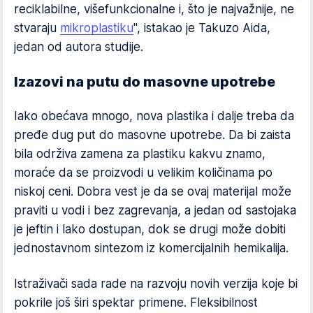
reciklabilne, višefunkcionalne i, što je najvažnije, ne
stvaraju
mikroplastiku
", istakao je Takuzo Aida,
jedan od autora studije.
Izazovi na putu do masovne upotrebe
Iako obećava mnogo, nova plastika i dalje treba da
pređe dug put do masovne upotrebe. Da bi zaista
bila održiva zamena za plastiku kakvu znamo,
moraće da se proizvodi u velikim količinama po
niskoj ceni. Dobra vest je da se ovaj materijal može
praviti u vodi i bez zagrevanja, a jedan od sastojaka
je jeftin i lako dostupan, dok se drugi može dobiti
jednostavnom sintezom iz komercijalnih hemikalija.
Istraživači sada rade na razvoju novih verzija koje bi
pokrile još širi spektar primene. Fleksibilnost