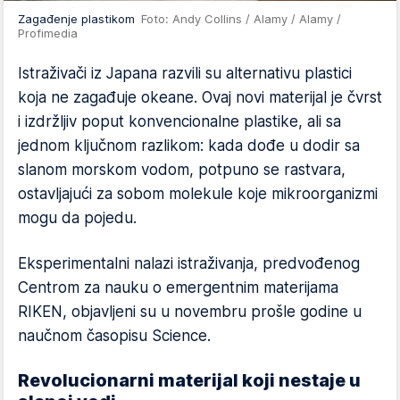
Zagađenje plastikom
Foto: Andy Collins / Alamy / Alamy /
Profimedia
Istraživači iz Japana razvili su alternativu plastici
koja ne zagađuje okeane. Ovaj novi materijal je čvrst
i izdržljiv poput konvencionalne plastike, ali sa
jednom ključnom razlikom: kada dođe u dodir sa
slanom morskom vodom, potpuno se rastvara,
ostavljajući za sobom molekule koje mikroorganizmi
mogu da pojedu.
Eksperimentalni nalazi istraživanja, predvođenog
Centrom za nauku o emergentnim materijama
RIKEN, objavljeni su u novembru prošle godine u
naučnom časopisu Science.
Revolucionarni materijal koji nestaje u