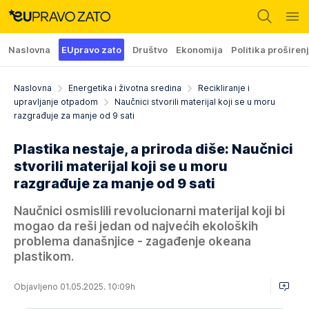
Naslovna
EUpravo zato
Društvo
Ekonomija
Politika proširen
Naslovna
Energetika i životna sredina
Recikliranje i
upravljanje otpadom
Naučnici stvorili materijal koji se u moru
razgrađuje za manje od 9 sati
Plastika nestaje, a priroda diše: Naučnici
stvorili materijal koji se u moru
razgrađuje za manje od 9 sati
Naučnici osmislili revolucionarni materijal koji bi
mogao da reši jedan od najvećih ekoloških
problema današnjice - zagađenje okeana
plastikom.
Objavljeno 01.05.2025. 10:09h