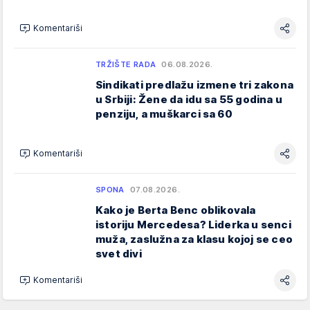
Komentariši
TRŽIŠTE RADA
06.08.2026.
Sindikati predlažu izmene tri zakona
u Srbiji: Žene da idu sa 55 godina u
penziju, a muškarci sa 60
Komentariši
SPONA
07.08.2026.
Kako je Berta Benc oblikovala
istoriju Mercedesa? Liderka u senci
muža, zaslužna za klasu kojoj se ceo
svet divi
Komentariši