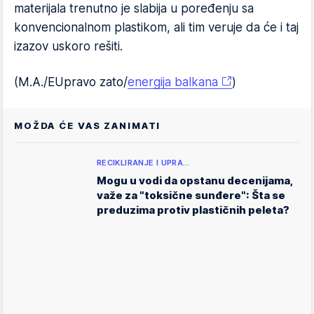
materijala trenutno je slabija u poređenju sa
konvencionalnom plastikom, ali tim veruje da će i taj
izazov uskoro rešiti.
(M.A./EUpravo zato/
energija balkana
)
MOŽDA ĆE VAS ZANIMATI
RECIKLIRANJE I UPRA…
Mogu u vodi da opstanu decenijama,
važe za "toksične sunđere": Šta se
preduzima protiv plastičnih peleta?