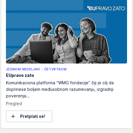
JEDNOM NEDELJNO - ČETVRTKOM
EUpravo zato
Komunikaciona platforma “WMG fondacije” čiji je cilj da
doprinese boljem međusobnom razumevanju, izgradnji
poverenja...
Pregled
Pretplati se!