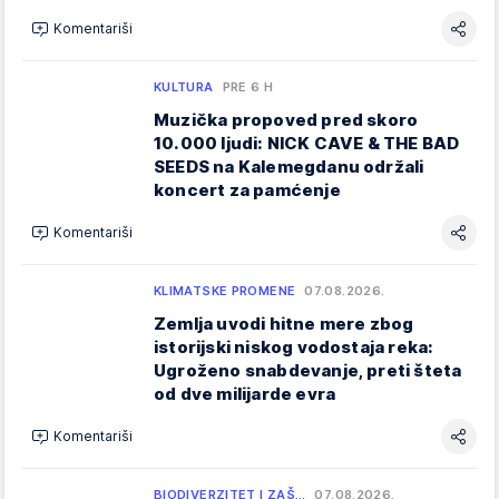
Komentariši
KULTURA
PRE 6 H
Muzička propoved pred skoro
10.000 ljudi: NICK CAVE & THE BAD
SEEDS na Kalemegdanu održali
koncert za pamćenje
Komentariši
KLIMATSKE PROMENE
07.08.2026.
Zemlja uvodi hitne mere zbog
istorijski niskog vodostaja reka:
Ugroženo snabdevanje, preti šteta
od dve milijarde evra
Komentariši
BIODIVERZITET I ZAŠ…
07.08.2026.