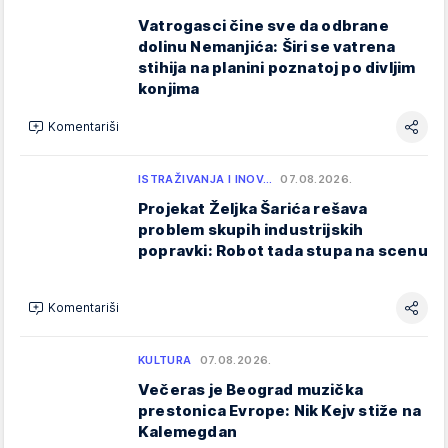
Vatrogasci čine sve da odbrane
dolinu Nemanjića: Širi se vatrena
stihija na planini poznatoj po divljim
konjima
Komentariši
ISTRAŽIVANJA I INOV…
07.08.2026.
Projekat Željka Šarića rešava
problem skupih industrijskih
popravki: Robot tada stupa na scenu
Komentariši
KULTURA
07.08.2026.
Večeras je Beograd muzička
prestonica Evrope: Nik Kejv stiže na
Kalemegdan