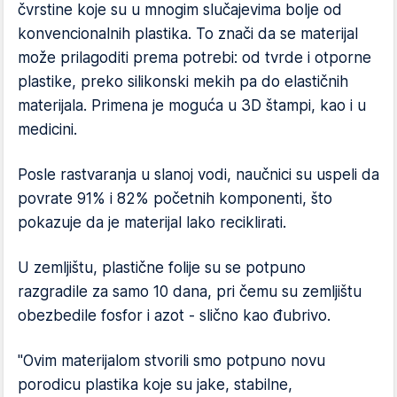
čvrstine koje su u mnogim slučajevima bolje od
konvencionalnih plastika. To znači da se materijal
može prilagoditi prema potrebi: od tvrde i otporne
plastike, preko silikonski mekih pa do elastičnih
materijala. Primena je moguća u 3D štampi, kao i u
medicini.
Posle rastvaranja u slanoj vodi, naučnici su uspeli da
povrate 91% i 82% početnih komponenti, što
pokazuje da je materijal lako reciklirati.
U zemljištu, plastične folije su se potpuno
razgradile za samo 10 dana, pri čemu su zemljištu
obezbedile fosfor i azot - slično kao đubrivo.
"Ovim materijalom stvorili smo potpuno novu
porodicu plastika koje su jake, stabilne,