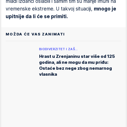
mladi izdanci oslabili i samim tim su manje imuni na
vremenske ekstreme. U takvoj situaciji,
mnogo je
upitnije da li će se primiti.
MOŽDA ĆE VAS ZANIMATI
BIODIVERZITET I ZAŠ…
Hrast u Zrenjaninu star više od 125
godina, ali ne mogu da mu priđu:
Ostaće bez nege zbog nemarnog
vlasnika