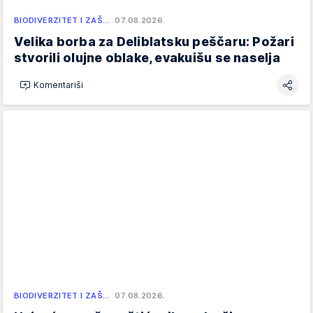
BIODIVERZITET I ZAŠ…
07.08.2026.
Velika borba za Deliblatsku peščaru: Požari
stvorili olujne oblake, evakuišu se naselja
Komentariši
BIODIVERZITET I ZAŠ…
07.08.2026.