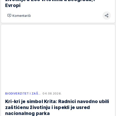
Evropi
Komentariši
BIODIVERZITET I ZAŠ…
04.08.2026.
Kri-kri je simbol Krita: Radnici navodno ubili
zaštićenu životinju i ispekli je usred
nacionalnog parka