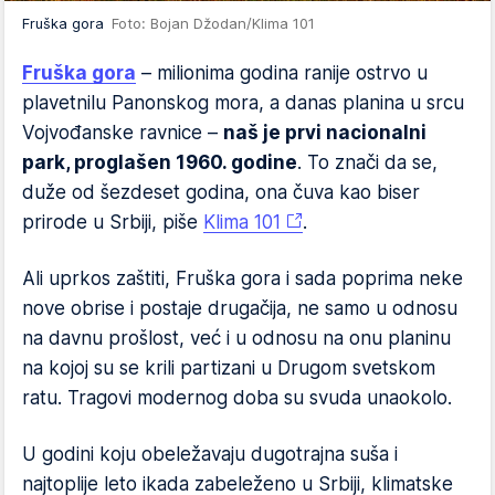
Fruška gora
Foto: Bojan Džodan/Klima 101
Fruška gora
– milionima godina ranije ostrvo u
plavetnilu Panonskog mora, a danas planina u srcu
Vojvođanske ravnice –
naš je prvi nacionalni
park, proglašen 1960. godine
. To znači da se,
duže od šezdeset godina, ona čuva kao biser
prirode u Srbiji, piše
Klima 101
.
Ali uprkos zaštiti, Fruška gora i sada poprima neke
nove obrise i postaje drugačija, ne samo u odnosu
na davnu prošlost, već i u odnosu na onu planinu
na kojoj su se krili partizani u Drugom svetskom
ratu. Tragovi modernog doba su svuda unaokolo.
U godini koju obeležavaju dugotrajna suša i
najtoplije leto ikada zabeleženo u Srbiji, klimatske