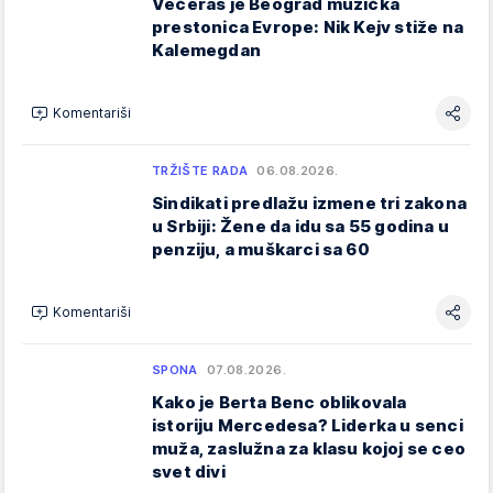
Večeras je Beograd muzička
prestonica Evrope: Nik Kejv stiže na
Kalemegdan
Komentariši
TRŽIŠTE RADA
06.08.2026.
Sindikati predlažu izmene tri zakona
u Srbiji: Žene da idu sa 55 godina u
penziju, a muškarci sa 60
Komentariši
SPONA
07.08.2026.
Kako je Berta Benc oblikovala
istoriju Mercedesa? Liderka u senci
muža, zaslužna za klasu kojoj se ceo
svet divi