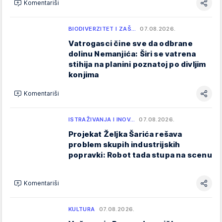
Komentariši
BIODIVERZITET I ZAŠ…
07.08.2026.
Vatrogasci čine sve da odbrane
dolinu Nemanjića: Širi se vatrena
stihija na planini poznatoj po divljim
konjima
Komentariši
ISTRAŽIVANJA I INOV…
07.08.2026.
Projekat Željka Šarića rešava
problem skupih industrijskih
popravki: Robot tada stupa na scenu
Komentariši
KULTURA
07.08.2026.