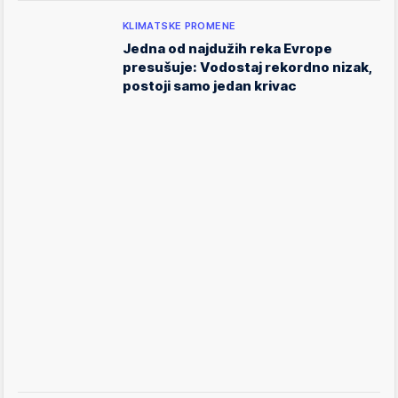
KLIMATSKE PROMENE
Jedna od najdužih reka Evrope
presušuje: Vodostaj rekordno nizak,
postoji samo jedan krivac