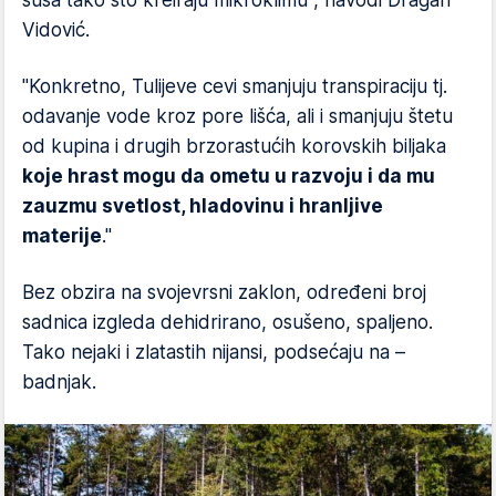
suša tako što kreiraju mikroklimu", navodi Dragan
Vidović.
"Konkretno, Tulijeve cevi smanjuju transpiraciju tj.
odavanje vode kroz pore lišća, ali i smanjuju štetu
od kupina i drugih brzorastućih korovskih biljaka
koje hrast mogu da ometu u razvoju i da mu
zauzmu svetlost, hladovinu i hranljive
materije
."
Bez obzira na svojevrsni zaklon, određeni broj
sadnica izgleda dehidrirano, osušeno, spaljeno.
Tako nejaki i zlatastih nijansi, podsećaju na –
badnjak.