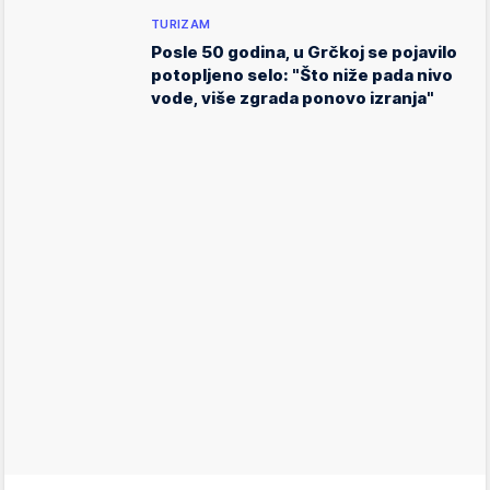
TURIZAM
Posle 50 godina, u Grčkoj se pojavilo
potopljeno selo: "Što niže pada nivo
vode, više zgrada ponovo izranja"