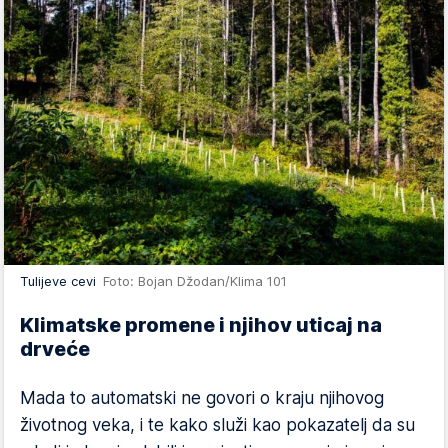
Tulijeve cevi
Foto: Bojan Džodan/Klima 101
Klimatske promene i njihov uticaj na
drveće
Mada to automatski ne govori o kraju njihovog
životnog veka, i te kako služi kao pokazatelj da su