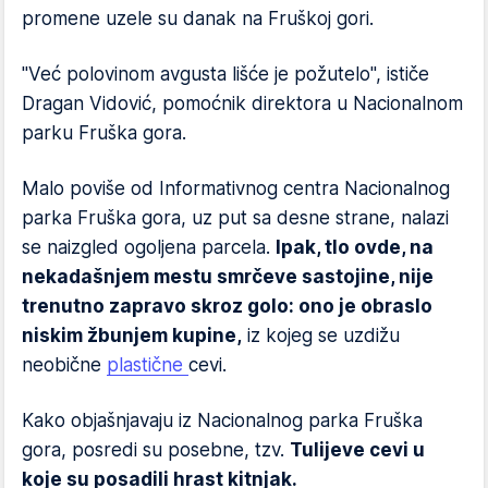
promene uzele su danak na Fruškoj gori.
"Već polovinom avgusta lišće je požutelo", ističe
Dragan Vidović, pomoćnik direktora u Nacionalnom
parku Fruška gora.
Malo poviše od Informativnog centra Nacionalnog
parka Fruška gora, uz put sa desne strane, nalazi
se naizgled ogoljena parcela.
Ipak, tlo ovde, na
nekadašnjem mestu smrčeve sastojine, nije
trenutno zapravo skroz golo: ono je obraslo
niskim žbunjem kupine,
iz kojeg se uzdižu
neobične
plastične
cevi.
Kako objašnjavaju iz Nacionalnog parka Fruška
gora, posredi su posebne, tzv.
Tulijeve cevi u
koje su posadili hrast kitnjak.