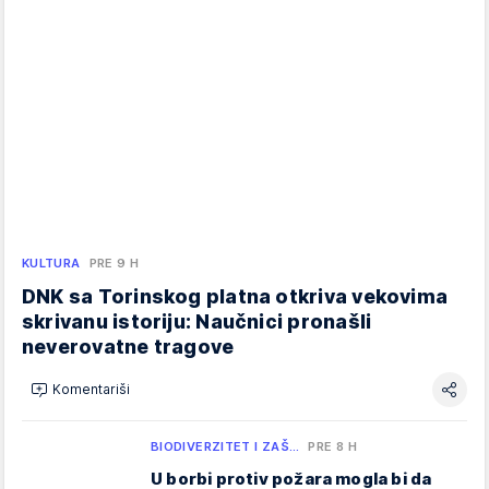
KULTURA
PRE 9 H
DNK sa Torinskog platna otkriva vekovima
skrivanu istoriju: Naučnici pronašli
neverovatne tragove
Komentariši
BIODIVERZITET I ZAŠ…
PRE 8 H
U borbi protiv požara mogla bi da