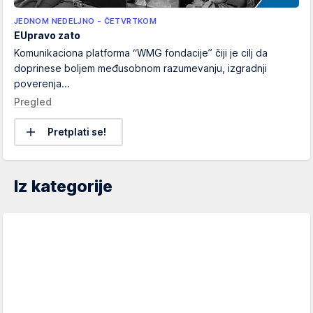
JEDNOM NEDELJNO - ČETVRTKOM
EUpravo zato
Komunikaciona platforma “WMG fondacije” čiji je cilj da
doprinese boljem međusobnom razumevanju, izgradnji
poverenja...
Pregled
Pretplati se!
Iz kategorije