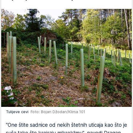
Tulijeve cevi
Foto: Bojan Džodan/Klima 101
"One štite sadnice od nekih štetnih uticaja kao što je