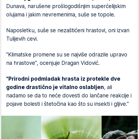
Dunava, narušene prošlogodišnjim superćelijskim
olujama i jakim nevremenima, suše se topole.
Naposletku, suše se nezaštićeni hrastovi, oni izvan
Tulijevih cevi.
"Klimatske promene su se najviše odrazile upravo
na hrastove", ocenjuje Dragan Vidović.
"Prirodni podmladak hrasta iz protekle dve
godine drastično je vitalno oslabljen
, ali
nadamo se da to neće dovesti do lančane reakcije i
pojave bolesti i štetočina kao što su insekti i gljive."