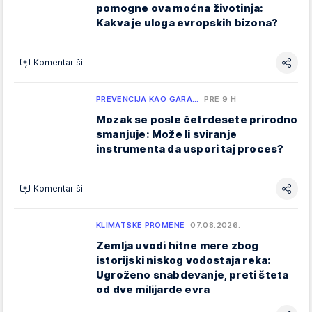
pomogne ova moćna životinja:
Kakva je uloga evropskih bizona?
Komentariši
PREVENCIJA KAO GARA…
PRE 9 H
Mozak se posle četrdesete prirodno
smanjuje: Može li sviranje
instrumenta da uspori taj proces?
Komentariši
KLIMATSKE PROMENE
07.08.2026.
Zemlja uvodi hitne mere zbog
istorijski niskog vodostaja reka:
Ugroženo snabdevanje, preti šteta
od dve milijarde evra