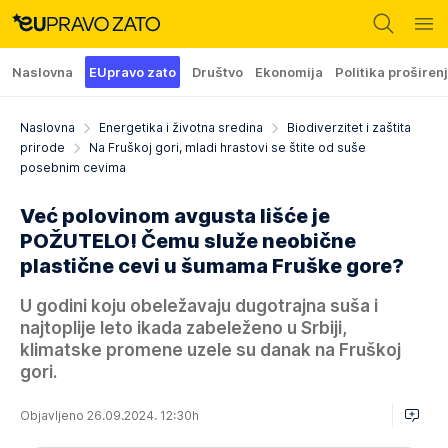
Naslovna
EUpravo zato
Društvo
Ekonomija
Politika proširen
Naslovna
Energetika i životna sredina
Biodiverzitet i zaštita
prirode
Na Fruškoj gori, mladi hrastovi se štite od suše
posebnim cevima
Već polovinom avgusta lišće je
POŽUTELO! Čemu služe neobične
plastične cevi u šumama Fruške gore?
U godini koju obeležavaju dugotrajna suša i
najtoplije leto ikada zabeleženo u Srbiji,
klimatske promene uzele su danak na Fruškoj
gori.
Objavljeno 26.09.2024. 12:30h