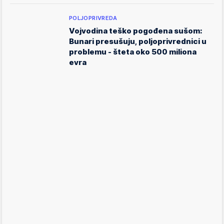
POLJOPRIVREDA
Vojvodina teško pogođena sušom:
Bunari presušuju, poljoprivrednici u
problemu - šteta oko 500 miliona
evra