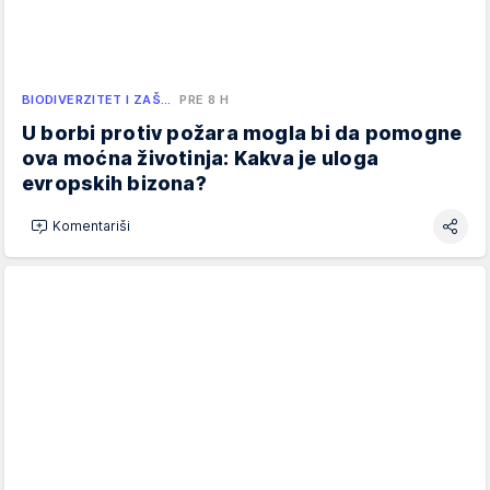
BIODIVERZITET I ZAŠ…
PRE 8 H
U borbi protiv požara mogla bi da pomogne
ova moćna životinja: Kakva je uloga
evropskih bizona?
Komentariši