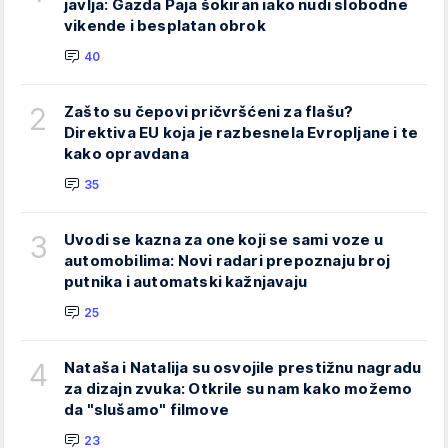
javlja: Gazda Paja šokiran iako nudi slobodne
vikende i besplatan obrok
40
2
Zašto su čepovi pričvršćeni za flašu?
Direktiva EU koja je razbesnela Evropljane i te
kako opravdana
35
3
Uvodi se kazna za one koji se sami voze u
automobilima: Novi radari prepoznaju broj
putnika i automatski kažnjavaju
25
4
Nataša i Natalija su osvojile prestižnu nagradu
za dizajn zvuka: Otkrile su nam kako možemo
da "slušamo" filmove
23