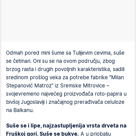
Odmah pored mini šume sa Tulijevim cevima, suše
se četinari. Oni su se na ovom području, zbog
brzog rasta i drugih povoljnih karakteristika, sadili
sredinom prošlog veka za potrebe fabrike "Milan
Stepanović Matroz" iz Sremske Mitrovice –
svojevremeno najvećeg proizvođača roto-papira u
bivšoj Jugoslaviji i značajnog prerađivača celuloze
na Balkanu.
Suše se i lipe, najzastupljenija vrsta drveta na
Fruškoj gori. Suše se bukve.
A u priobalju