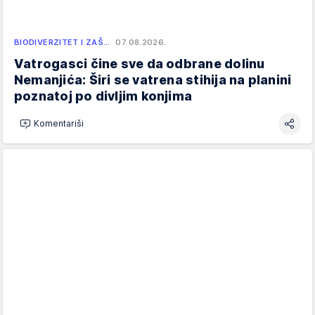
BIODIVERZITET I ZAŠ…
07.08.2026.
Vatrogasci čine sve da odbrane dolinu
Nemanjića: Širi se vatrena stihija na planini
poznatoj po divljim konjima
Komentariši