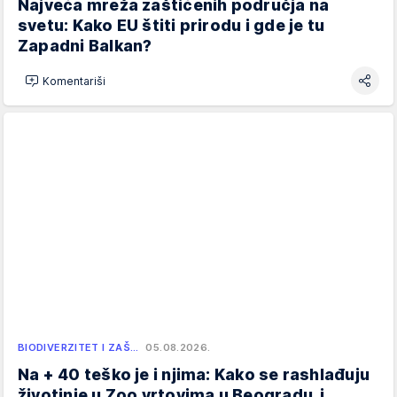
Najveća mreža zaštićenih područja na
svetu: Kako EU štiti prirodu i gde je tu
Zapadni Balkan?
Komentariši
BIODIVERZITET I ZAŠ…
05.08.2026.
Na + 40 teško je i njima: Kako se rashlađuju
životinje u Zoo vrtovima u Beogradu, i