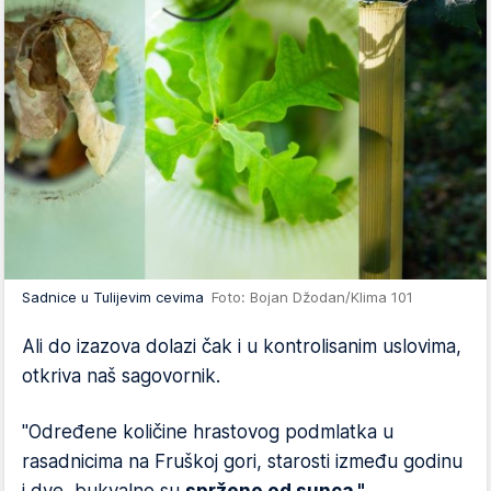
Sadnice u Tulijevim cevima
Foto: Bojan Džodan/Klima 101
Ali do izazova dolazi čak i u kontrolisanim uslovima,
otkriva naš sagovornik.
"Određene količine hrastovog podmlatka u
rasadnicima na Fruškoj gori, starosti između godinu