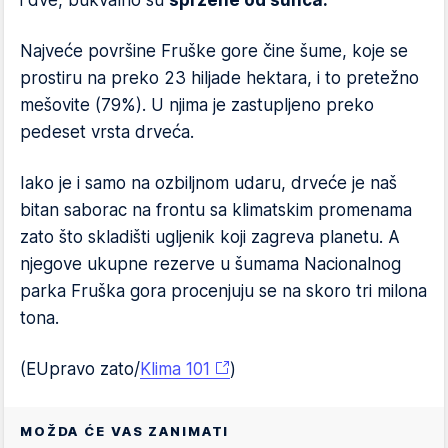
i dve, bukvalno su
spržene od sunca."
Najveće površine Fruške gore čine šume, koje se
prostiru na preko 23 hiljade hektara, i to pretežno
mešovite (79%). U njima je zastupljeno preko
pedeset vrsta drveća.
Iako je i samo na ozbiljnom udaru, drveće je naš
bitan saborac na frontu sa klimatskim promenama
zato što skladišti ugljenik koji zagreva planetu. A
njegove ukupne rezerve u šumama Nacionalnog
parka Fruška gora procenjuju se na skoro tri milona
tona.
(EUpravo zato/
Klima 101
)
MOŽDA ĆE VAS ZANIMATI