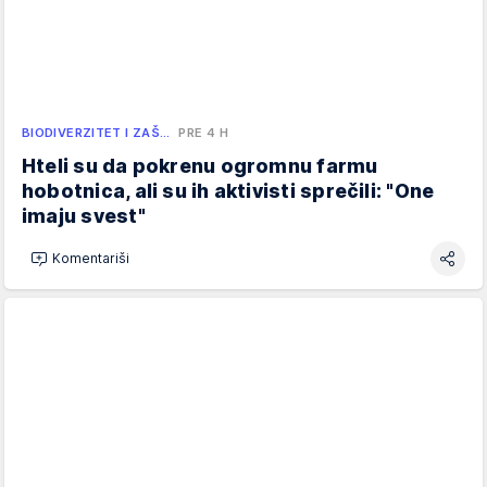
BIODIVERZITET I ZAŠ…
PRE 4 H
Hteli su da pokrenu ogromnu farmu
hobotnica, ali su ih aktivisti sprečili: "One
imaju svest"
Komentariši