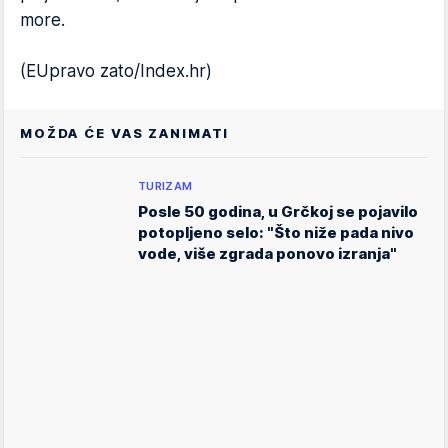
more.
(EUpravo zato/Index.hr)
MOŽDA ĆE VAS ZANIMATI
TURIZAM
Posle 50 godina, u Grčkoj se pojavilo
potopljeno selo: "Što niže pada nivo
vode, više zgrada ponovo izranja"