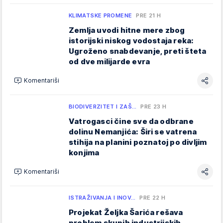
KLIMATSKE PROMENE
PRE 21 H
Zemlja uvodi hitne mere zbog
istorijski niskog vodostaja reka:
Ugroženo snabdevanje, preti šteta
od dve milijarde evra
Komentariši
BIODIVERZITET I ZAŠ…
PRE 23 H
Vatrogasci čine sve da odbrane
dolinu Nemanjića: Širi se vatrena
stihija na planini poznatoj po divljim
konjima
Komentariši
ISTRAŽIVANJA I INOV…
PRE 22 H
Projekat Željka Šarića rešava
problem skupih industrijskih