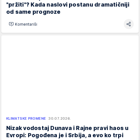
"pržiti"? Kada naslovi postanu dramatičniji
od same prognoze
Komentariši
KLIMATSKE PROMENE
30.07.2026.
Nizak vodostaj Dunava i Rajne pravi haos u
Evropi: Pogođena je i Srbija, a evo ko trpi