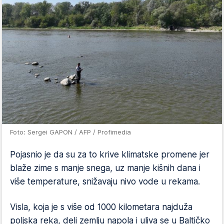
Foto: Sergei GAPON / AFP / Profimedia
Pojasnio je da su za to krive klimatske promene jer
blaže zime s manje snega, uz manje kišnih dana i
više temperature, snižavaju nivo vode u rekama.
Visla, koja je s više od 1000 kilometara najduža
poljska reka, deli zemlju napola i uliva se u Baltičko