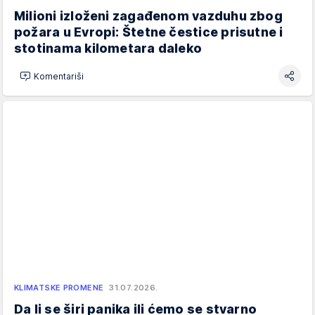
Milioni izloženi zagađenom vazduhu zbog
požara u Evropi: Štetne čestice prisutne i
stotinama kilometara daleko
Komentariši
KLIMATSKE PROMENE
31.07.2026.
Da li se širi panika ili ćemo se stvarno