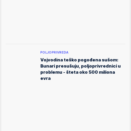
POLJOPRIVREDA
Vojvodina teško pogođena sušom:
Bunari presušuju, poljoprivrednici u
problemu - šteta oko 500 miliona
evra