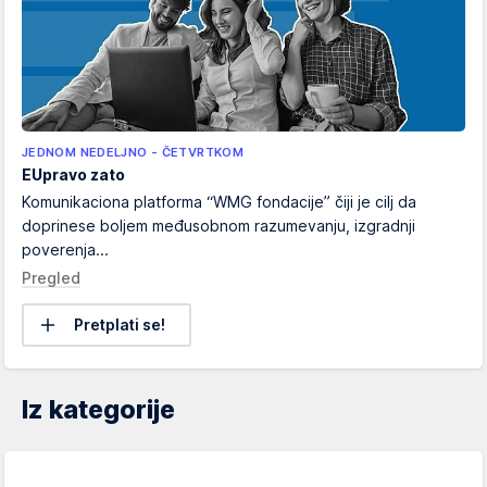
JEDNOM NEDELJNO - ČETVRTKOM
EUpravo zato
Komunikaciona platforma “WMG fondacije” čiji je cilj da
doprinese boljem međusobnom razumevanju, izgradnji
poverenja...
Pregled
Pretplati se!
Iz kategorije