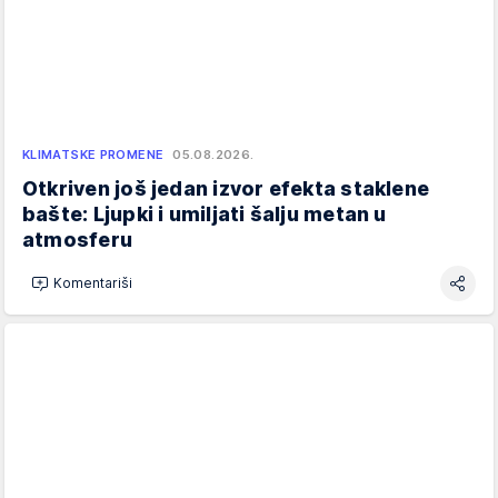
KLIMATSKE PROMENE
05.08.2026.
Otkriven još jedan izvor efekta staklene
bašte: Ljupki i umiljati šalju metan u
atmosferu
Komentariši