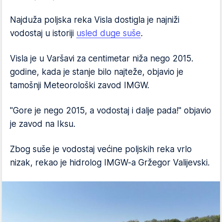
Najduža poljska reka Visla dostigla je najniži
vodostaj u istoriji
usled duge suše
.
Visla je u Varšavi za centimetar niža nego 2015.
godine, kada je stanje bilo najteže, objavio je
tamošnji Meteorološki zavod IMGW.
"Gore je nego 2015, a vodostaj i dalje pada!" objavio
je zavod na Iksu.
Zbog suše je vodostaj većine poljskih reka vrlo
nizak, rekao je hidrolog IMGW-a Gržegor Valijevski.