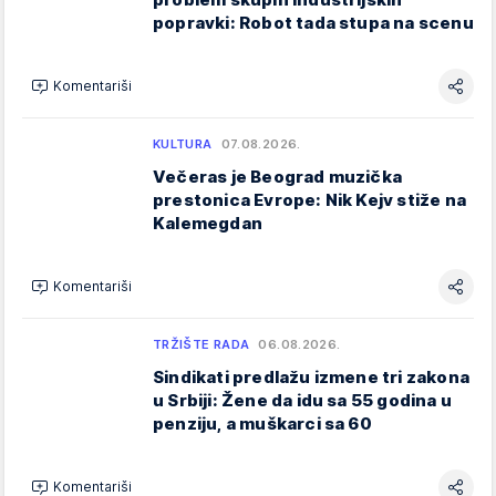
popravki: Robot tada stupa na scenu
Komentariši
KULTURA
07.08.2026.
Večeras je Beograd muzička
prestonica Evrope: Nik Kejv stiže na
Kalemegdan
Komentariši
TRŽIŠTE RADA
06.08.2026.
Sindikati predlažu izmene tri zakona
u Srbiji: Žene da idu sa 55 godina u
penziju, a muškarci sa 60
Komentariši