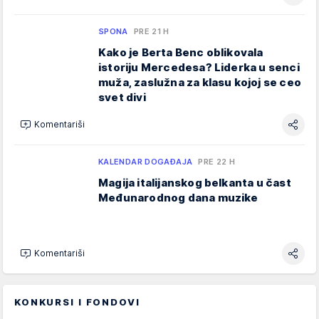
SPONA
PRE 21 H
Kako je Berta Benc oblikovala
istoriju Mercedesa? Liderka u senci
muža, zaslužna za klasu kojoj se ceo
svet divi
Komentariši
KALENDAR DOGAĐAJA
PRE 22 H
Magija italijanskog belkanta u čast
Međunarodnog dana muzike
Komentariši
KONKURSI I FONDOVI