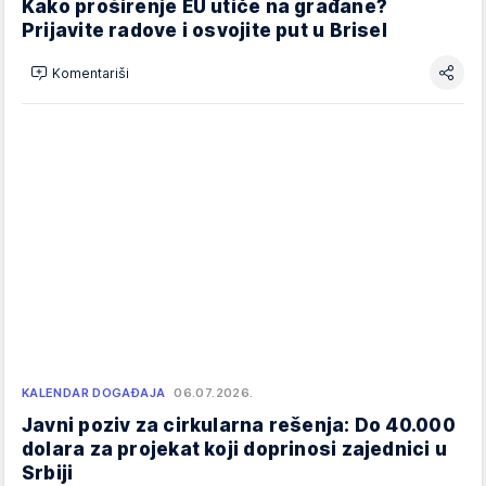
Kako proširenje EU utiče na građane?
Prijavite radove i osvojite put u Brisel
Komentariši
KALENDAR DOGAĐAJA
06.07.2026.
Javni poziv za cirkularna rešenja: Do 40.000
dolara za projekat koji doprinosi zajednici u
Srbiji