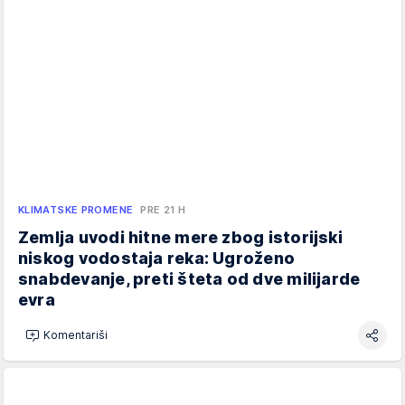
KLIMATSKE PROMENE
PRE 21 H
Zemlja uvodi hitne mere zbog istorijski
niskog vodostaja reka: Ugroženo
snabdevanje, preti šteta od dve milijarde
evra
Komentariši