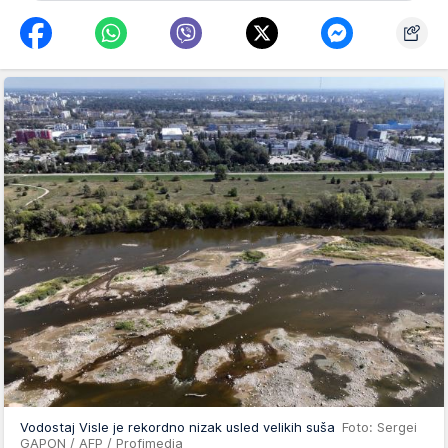
Vodostaj Visle je rekordno nizak usled velikih suša
Foto: Sergei
GAPON / AFP / Profimedia