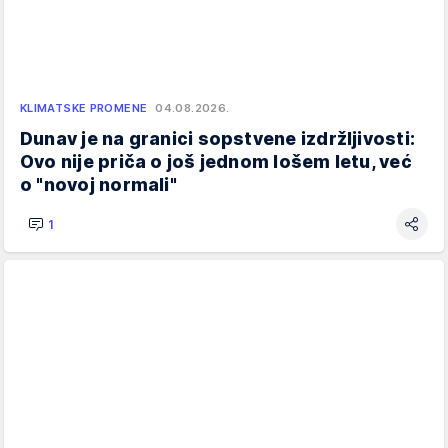
KLIMATSKE PROMENE
04.08.2026.
Dunav je na granici sopstvene izdržljivosti:
Ovo nije priča o još jednom lošem letu, već
o "novoj normali"
1