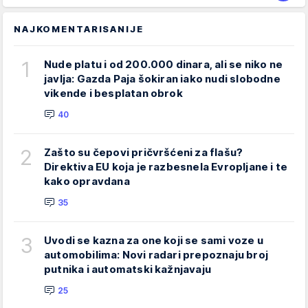
NAJKOMENTARISANIJE
1
Nude platu i od 200.000 dinara, ali se niko ne
javlja: Gazda Paja šokiran iako nudi slobodne
vikende i besplatan obrok
40
2
Zašto su čepovi pričvršćeni za flašu?
Direktiva EU koja je razbesnela Evropljane i te
kako opravdana
35
3
Uvodi se kazna za one koji se sami voze u
automobilima: Novi radari prepoznaju broj
putnika i automatski kažnjavaju
25