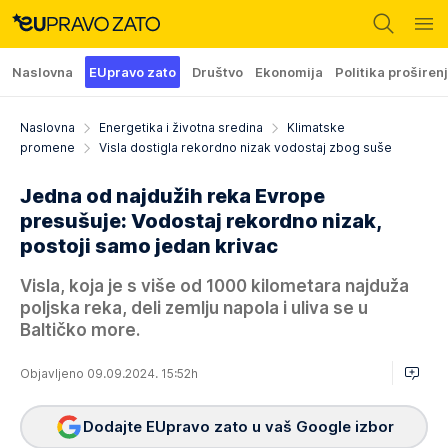
Naslovna
EUpravo zato
Društvo
Ekonomija
Politika proširen
Naslovna
Energetika i životna sredina
Klimatske
promene
Visla dostigla rekordno nizak vodostaj zbog suše
Jedna od najdužih reka Evrope
presušuje: Vodostaj rekordno nizak,
postoji samo jedan krivac
Visla, koja je s više od 1000 kilometara najduža
poljska reka, deli zemlju napola i uliva se u
Baltičko more.
Objavljeno 09.09.2024. 15:52h
Dodajte EUpravo zato u vaš Google izbor