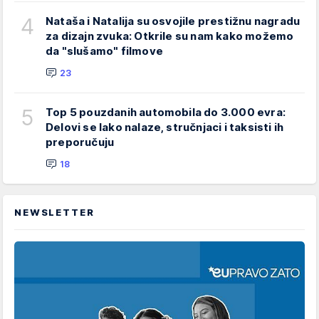
4
Nataša i Natalija su osvojile prestižnu nagradu
za dizajn zvuka: Otkrile su nam kako možemo
da "slušamo" filmove
23
5
Top 5 pouzdanih automobila do 3.000 evra:
Delovi se lako nalaze, stručnjaci i taksisti ih
preporučuju
18
NEWSLETTER