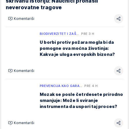
skrivanu istoriju: Naučnici pronašli
neverovatne tragove
Komentariši
BIODIVERZITET I ZAŠ…
PRE 3 H
U borbi protiv požara mogla bi da
pomogne ova moćna životinja:
Kakva je uloga evropskih bizona?
Komentariši
PREVENCIJA KAO GARA…
PRE 4 H
Mozak se posle četrdesete prirodno
smanjuje: Može li sviranje
instrumenta da uspori taj proces?
Komentariši