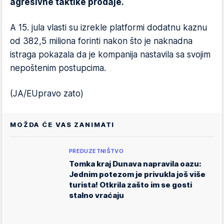
agresivne taktike prodaje.
A 15. jula vlasti su izrekle platformi dodatnu kaznu
od 382,5 miliona forinti nakon što je naknadna
istraga pokazala da je kompanija nastavila sa svojim
nepoštenim postupcima.
(JA/EUpravo zato)
MOŽDA ĆE VAS ZANIMATI
PREDUZETNIŠTVO
Tomka kraj Dunava napravila oazu:
Jednim potezom je privukla još više
turista! Otkrila zašto im se gosti
stalno vraćaju