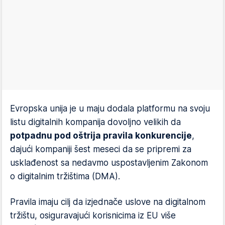
Evropska unija je u maju dodala platformu na svoju
listu digitalnih kompanija dovoljno velikih da
potpadnu pod oštrija pravila konkurencije
,
dajući kompaniji šest meseci da se pripremi za
usklađenost sa nedavmo uspostavljenim Zakonom
o digitalnim tržištima (DMA).
Pravila imaju cilj da izjednače uslove na digitalnom
tržištu, osiguravajući korisnicima iz EU više