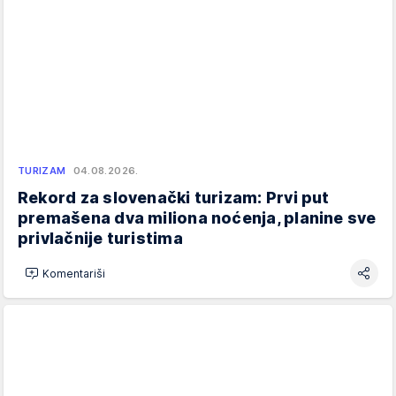
TURIZAM
04.08.2026.
Rekord za slovenački turizam: Prvi put
premašena dva miliona noćenja, planine sve
privlačnije turistima
Komentariši