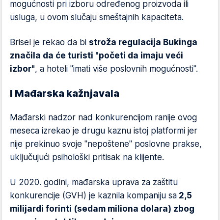
mogućnosti pri izboru određenog proizvoda ili
usluga, u ovom slučaju smeštajnih kapaciteta.
Brisel je rekao da bi
stroža regulacija Bukinga
značila da će turisti "početi da imaju veći
izbor"
, a hoteli "imati više poslovnih mogućnosti".
I Mađarska kažnjavala
Mađarski nadzor nad konkurencijom ranije ovog
meseca izrekao je drugu kaznu istoj platformi jer
nije prekinuo svoje "nepoštene" poslovne prakse,
uključujući psihološki pritisak na klijente.
U 2020. godini, mađarska uprava za zaštitu
konkurencije (GVH) je kaznila kompaniju sa
2,5
milijardi forinti (sedam miliona dolara) zbog