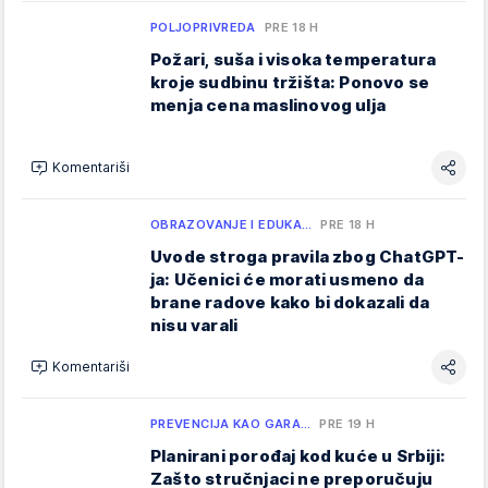
POLJOPRIVREDA
PRE 18 H
Požari, suša i visoka temperatura
kroje sudbinu tržišta: Ponovo se
menja cena maslinovog ulja
Komentariši
OBRAZOVANJE I EDUKA…
PRE 18 H
Uvode stroga pravila zbog ChatGPT-
ja: Učenici će morati usmeno da
brane radove kako bi dokazali da
nisu varali
Komentariši
PREVENCIJA KAO GARA…
PRE 19 H
Planirani porođaj kod kuće u Srbiji:
Zašto stručnjaci ne preporučuju