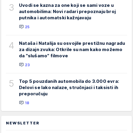
3
Uvodi se kazna za one koji se sami voze u
automobilima: Novi radari prepoznaju broj
putnika i automatski kažnjavaju
25
4
Nataša i Natalija su osvojile prestižnu nagradu
za dizajn zvuka: Otkrile su nam kako možemo
da "slušamo" filmove
23
5
Top 5 pouzdanih automobila do 3.000 evra:
Delovi se lako nalaze, stručnjaci i taksisti ih
preporučuju
18
NEWSLETTER