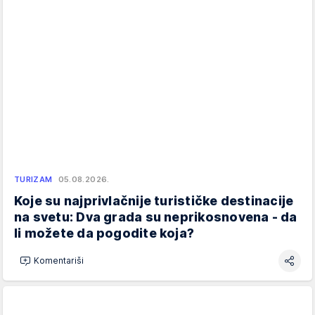
TURIZAM
05.08.2026.
Koje su najprivlačnije turističke destinacije
na svetu: Dva grada su neprikosnovena - da
li možete da pogodite koja?
Komentariši