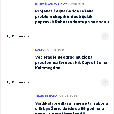
ISTRAŽIVANJA I INOV…
PRE 15 H
Projekat Željka Šarića rešava
problem skupih industrijskih
popravki: Robot tada stupa na scenu
Komentariši
KULTURA
PRE 20 H
Večeras je Beograd muzička
prestonica Evrope: Nik Kejv stiže na
Kalemegdan
Komentariši
TRŽIŠTE RADA
06.08.2026.
Sindikati predlažu izmene tri zakona
u Srbiji: Žene da idu sa 55 godina u
penziju, a muškarci sa 60