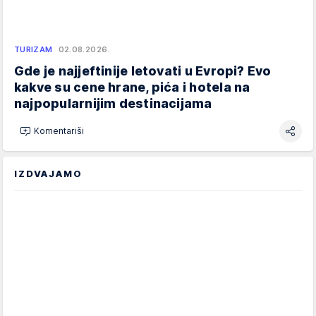
TURIZAM
02.08.2026.
Gde je najjeftinije letovati u Evropi? Evo
kakve su cene hrane, pića i hotela na
najpopularnijim destinacijama
Komentariši
IZDVAJAMO