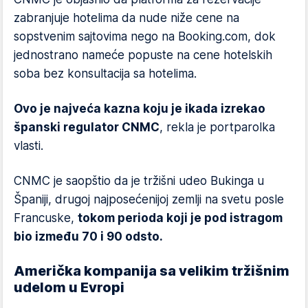
zabranjuje hotelima da nude niže cene na
sopstvenim sajtovima nego na Booking.com, dok
jednostrano nameće popuste na cene hotelskih
soba bez konsultacija sa hotelima.
Ovo je najveća kazna koju je ikada izrekao
španski regulator CNMC
, rekla je portparolka
vlasti.
CNMC je saopštio da je tržišni udeo Bukinga u
Španiji, drugoj najposećenijoj zemlji na svetu posle
Francuske,
tokom perioda koji je pod istragom
bio između 70 i 90 odsto.
Američka kompanija sa velikim tržišnim
udelom u Evropi