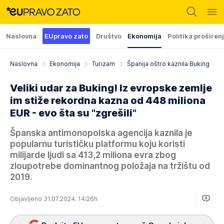
Naslovna
EUpravo zato
Društvo
Ekonomija
Politika proširen
Naslovna
Ekonomija
Turizam
Španija oštro kaznila Buking
Veliki udar za Buking! Iz evropske zemlje
im stiže rekordna kazna od 448 miliona
EUR - evo šta su "zgrešili"
Španska antimonopolska agencija kaznila je
popularnu turističku platformu koju koristi
milijarde ljudi sa 413,2 miliona evra zbog
zloupotrebe dominantnog položaja na tržištu od
2019.
Objavljeno 31.07.2024. 14:26h