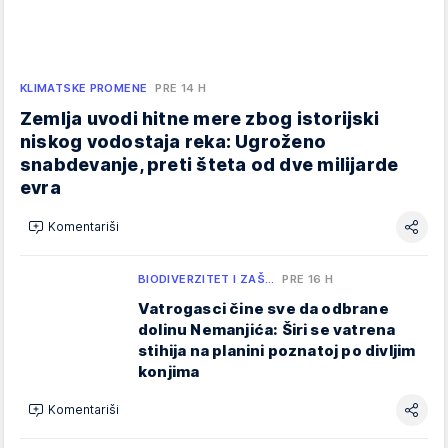
KLIMATSKE PROMENE
PRE 14 H
Zemlja uvodi hitne mere zbog istorijski
niskog vodostaja reka: Ugroženo
snabdevanje, preti šteta od dve milijarde
evra
Komentariši
BIODIVERZITET I ZAŠ…
PRE 16 H
Vatrogasci čine sve da odbrane
dolinu Nemanjića: Širi se vatrena
stihija na planini poznatoj po divljim
konjima
Komentariši