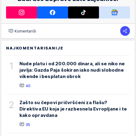
Komentariši
NAJKOMENTARISANIJE
1
Nude platu i od 200.000 dinara, ali se niko ne
javlja: Gazda Paja šokiran iako nudi slobodne
vikende i besplatan obrok
40
2
Zašto su čepovi pričvršćeni za flašu?
Direktiva EU koja je razbesnela Evropljane i te
kako opravdana
35