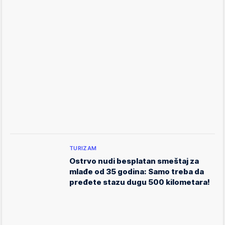
TURIZAM
Ostrvo nudi besplatan smeštaj za
mlađe od 35 godina: Samo treba da
pređete stazu dugu 500 kilometara!