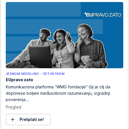
JEDNOM NEDELJNO - ČETVRTKOM
EUpravo zato
Komunikaciona platforma “WMG fondacije” čiji je cilj da
doprinese boljem međusobnom razumevanju, izgradnji
poverenja...
Pregled
Pretplati se!