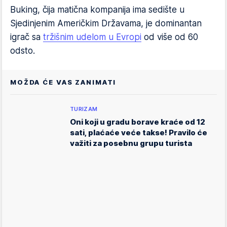
Buking, čija matična kompanija ima sedište u
Sjedinjenim Američkim Državama, je dominantan
igrač sa
tržišnim udelom u Evropi
od više od 60
odsto.
MOŽDA ĆE VAS ZANIMATI
TURIZAM
Oni koji u gradu borave kraće od 12
sati, plaćaće veće takse! Pravilo će
važiti za posebnu grupu turista