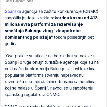
Foto: EUpravo zato
Španska
agencija za zaštitu konkurencije (CNMC)
saopštila je da je izrekla
rekordnu kaznu od 413
miliona evra platformi za rezervisanje
smeštaja Bukingu zbog "zloupotrebe
dominantnog položaja"
tokom poslednjih pet
godina.
"Ove prakse su uticale na hotele koji se nalaze u
Španiji i druge onlajn turističke agencije koje su na
neki način konkurencija Bukingu. Uslovi koje ima
popularna platforma stvaraju nepravednu
ravnotežu u komercijalnim odnosima sa hotelima
koji se nalaze u Španiji", navodi se u saopštenju
španskog regulatrora CNMC.
CNMC je objasnio da platforma za rezervacije