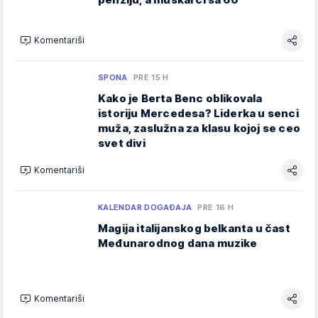
Komentariši
SPONA
PRE 15 H
Kako je Berta Benc oblikovala
istoriju Mercedesa? Liderka u senci
muža, zaslužna za klasu kojoj se ceo
svet divi
Komentariši
KALENDAR DOGAĐAJA
PRE 16 H
Magija italijanskog belkanta u čast
Međunarodnog dana muzike
Komentariši