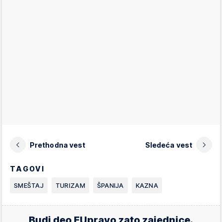
Prethodna vest
Sledeća vest
TAGOVI
SMEŠTAJ
TURIZAM
ŠPANIJA
KAZNA
Budi deo EUpravo zato zajednice.