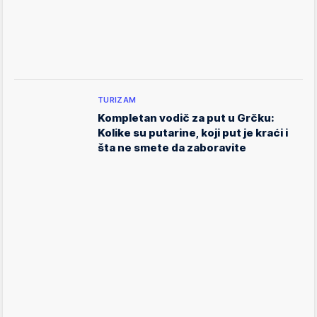
TURIZAM
Kompletan vodič za put u Grčku:
Kolike su putarine, koji put je kraći i
šta ne smete da zaboravite