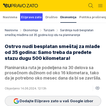
Naslovna
EUpravo zato
Društvo
Ekonomija
Politika proširen
Naslovna
Ekonomija
Turizam
Sardinija nudi besplatan
smeštaj mlađima od 35 godina koji idu na planinarenje
Ostrvo nudi besplatan smeštaj za mlađe
od 35 godina: Samo treba da pređete
stazu dugu 500 kilometara!
Planinarska ruta je podeljena na 30 delova sa
prosečnom dužinom od oko 16 kilometara, tako
da je potrebno oko mesec dana da bi se završila.
Objavljeno 14.06.2024. 12:13h
Dodajte EUpravo zato u vaš Google izbor