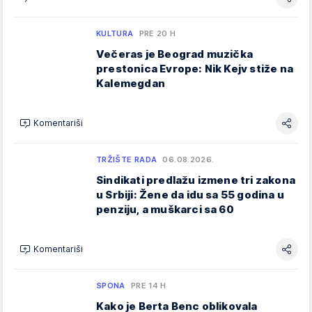
KULTURA
PRE 20 H
Večeras je Beograd muzička
prestonica Evrope: Nik Kejv stiže na
Kalemegdan
Komentariši
TRŽIŠTE RADA
06.08.2026.
Sindikati predlažu izmene tri zakona
u Srbiji: Žene da idu sa 55 godina u
penziju, a muškarci sa 60
Komentariši
SPONA
PRE 14 H
Kako je Berta Benc oblikovala