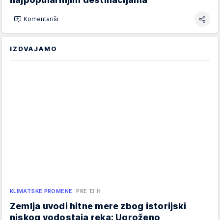
Komentariši
IZDVAJAMO
KLIMATSKE PROMENE
PRE 13 H
Zemlja uvodi hitne mere zbog istorijski
niskog vodostaja reka: Ugroženo