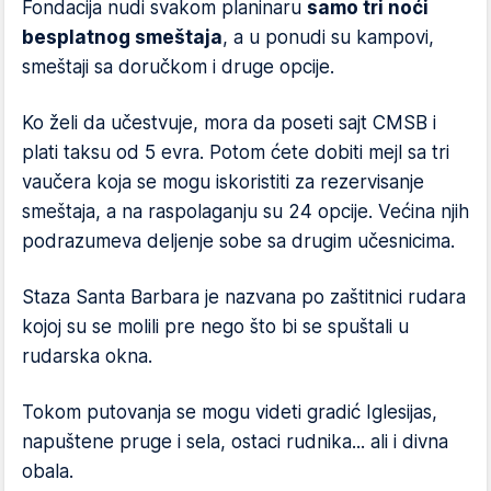
Fondacija nudi svakom planinaru
samo tri noći
besplatnog smeštaja
, a u ponudi su kampovi,
smeštaji sa doručkom i druge opcije.
Ko želi da učestvuje, mora da poseti sajt CMSB i
plati taksu od 5 evra. Potom ćete dobiti mejl sa tri
vaučera koja se mogu iskoristiti za rezervisanje
smeštaja, a na raspolaganju su 24 opcije. Većina njih
podrazumeva deljenje sobe sa drugim učesnicima.
Staza Santa Barbara je nazvana po zaštitnici rudara
kojoj su se molili pre nego što bi se spuštali u
rudarska okna.
Tokom putovanja se mogu videti gradić Iglesijas,
napuštene pruge i sela, ostaci rudnika... ali i divna
obala.