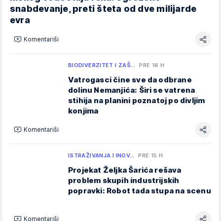
snabdevanje, preti šteta od dve milijarde
evra
Komentariši
BIODIVERZITET I ZAŠ…
PRE 16 H
Vatrogasci čine sve da odbrane
dolinu Nemanjića: Širi se vatrena
stihija na planini poznatoj po divljim
konjima
Komentariši
ISTRAŽIVANJA I INOV…
PRE 15 H
Projekat Željka Šarića rešava
problem skupih industrijskih
popravki: Robot tada stupa na scenu
Komentariši