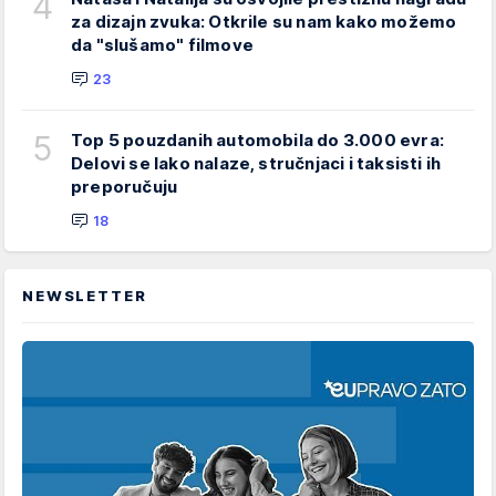
4
za dizajn zvuka: Otkrile su nam kako možemo
da "slušamo" filmove
23
5
Top 5 pouzdanih automobila do 3.000 evra:
Delovi se lako nalaze, stručnjaci i taksisti ih
preporučuju
18
NEWSLETTER