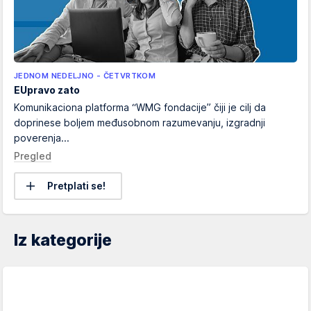
JEDNOM NEDELJNO - ČETVRTKOM
EUpravo zato
Komunikaciona platforma “WMG fondacije” čiji je cilj da
doprinese boljem međusobnom razumevanju, izgradnji
poverenja...
Pregled
Pretplati se!
Iz kategorije