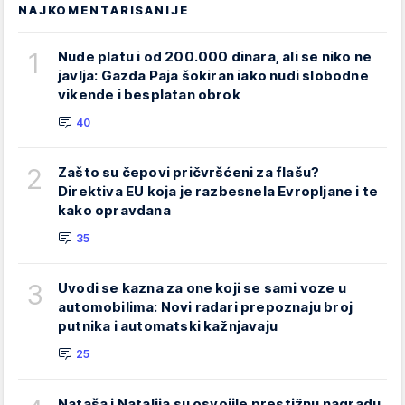
NAJKOMENTARISANIJE
1
Nude platu i od 200.000 dinara, ali se niko ne
javlja: Gazda Paja šokiran iako nudi slobodne
vikende i besplatan obrok
40
2
Zašto su čepovi pričvršćeni za flašu?
Direktiva EU koja je razbesnela Evropljane i te
kako opravdana
35
3
Uvodi se kazna za one koji se sami voze u
automobilima: Novi radari prepoznaju broj
putnika i automatski kažnjavaju
25
Nataša i Natalija su osvojile prestižnu nagradu