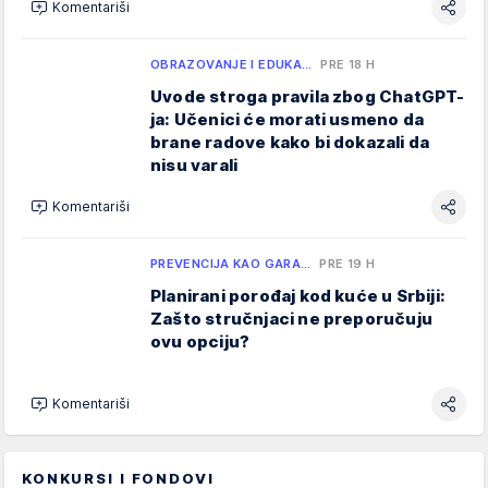
Komentariši
OBRAZOVANJE I EDUKA…
PRE 18 H
Uvode stroga pravila zbog ChatGPT-
ja: Učenici će morati usmeno da
brane radove kako bi dokazali da
nisu varali
Komentariši
PREVENCIJA KAO GARA…
PRE 19 H
Planirani porođaj kod kuće u Srbiji:
Zašto stručnjaci ne preporučuju
ovu opciju?
Komentariši
KONKURSI I FONDOVI