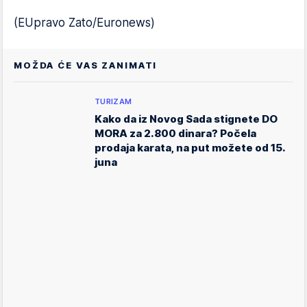
(EUpravo Zato/Euronews)
MOŽDA ĆE VAS ZANIMATI
TURIZAM
Kako da iz Novog Sada stignete DO
MORA za 2.800 dinara? Počela
prodaja karata, na put možete od 15.
juna