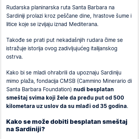
Rudarska planinarska ruta Santa Barbara na
Sardiniji prolazi kroz peščane dine, hrastove šume i
litice koje se izvijaju iznad Mediterana.
Takođe se prati put nekadašnjih rudara čime se
istražuje istorija ovog zadivljujućeg italijanskog
ostrva.
Kako bi se mladi ohrabrili da upoznaju Sardiniju
mimo plaža, fondacija CMSB (Cammino Minerario di
Santa Barbara Foundation)
nudi besplatan
smeštaj svima koji žele da pređu put od 500
kilometara uz uslov da su mlađi od 35 godina
.
Kako se može dobiti besplatan smeštaj
na Sardiniji?