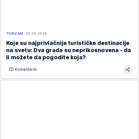
TURIZAM
05.08.2026.
Koje su najprivlačnije turističke destinacije
na svetu: Dva grada su neprikosnovena - da
li možete da pogodite koja?
Komentariši