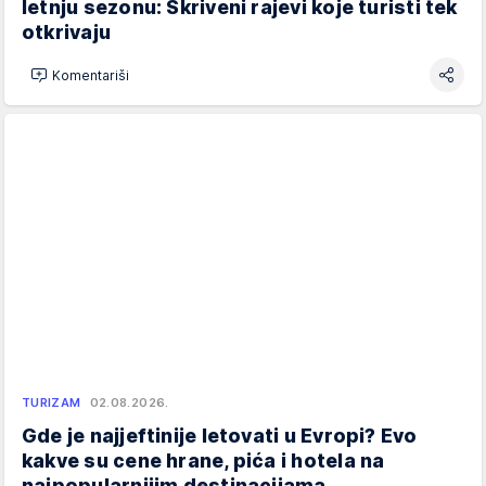
letnju sezonu: Skriveni rajevi koje turisti tek
otkrivaju
Komentariši
TURIZAM
02.08.2026.
Gde je najjeftinije letovati u Evropi? Evo
kakve su cene hrane, pića i hotela na
najpopularnijim destinacijama