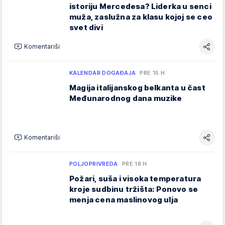
istoriju Mercedesa? Liderka u senci
muža, zaslužna za klasu kojoj se ceo
svet divi
Komentariši
KALENDAR DOGAĐAJA
PRE 15 H
Magija italijanskog belkanta u čast
Međunarodnog dana muzike
Komentariši
POLJOPRIVREDA
PRE 18 H
Požari, suša i visoka temperatura
kroje sudbinu tržišta: Ponovo se
menja cena maslinovog ulja