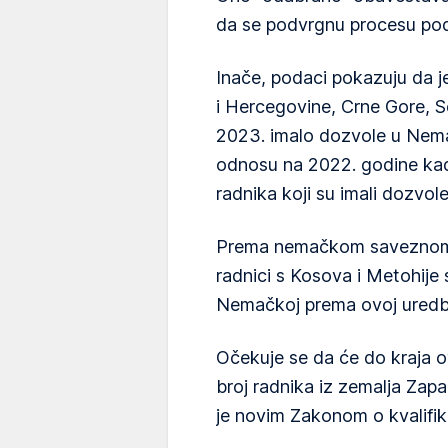
da se podvrgnu procesu pod
Inače, podaci pokazuju da j
i Hercegovine, Crne Gore, S
2023. imalo dozvole u ​​Nem
odnosu na 2022. godine ka
radnika koji su imali dozvole
Prema nemačkom saveznom z
radnici s Kosova i Metohije 
Nemačkoj prema ovoj uredbi
Očekuje se da će do kraja o
broj radnika iz zemalja Zap
je novim Zakonom o kvalifiko