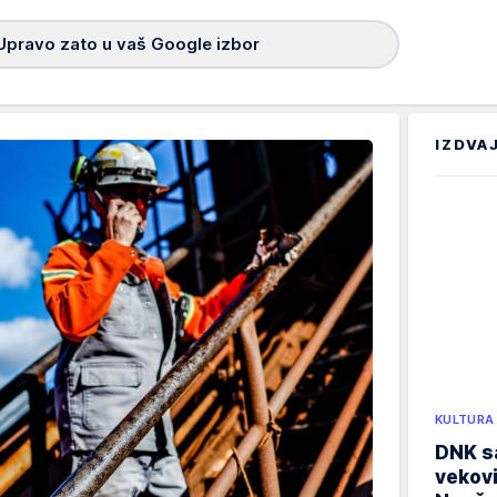
Upravo zato u vaš Google izbor
IZDVA
KULTURA
DNK sa
vekovi