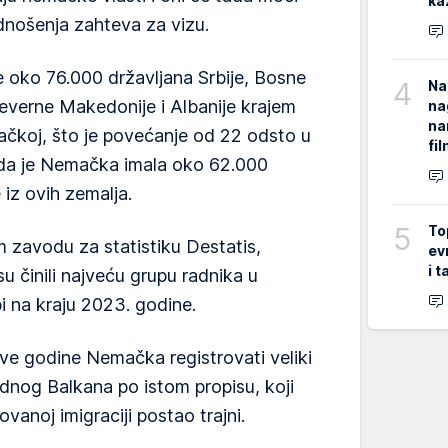
ka
nošenja zahteva za vizu.
e oko 76.000 državljana Srbije, Bosne
4
Na
everne Makedonije i Albanije krajem
na
na
ačkoj, što je povećanje od 22 odsto u
fi
da je Nemačka imala oko 62.000
 iz ovih zemalja.
5
To
avodu za statistiku Destatis,
ev
i 
su činili najveću grupu radnika u
 na kraju 2023. godine.
ve godine Nemačka registrovati veliki
adnog Balkana po istom propisu, koji
vanoj imigraciji postao trajni.