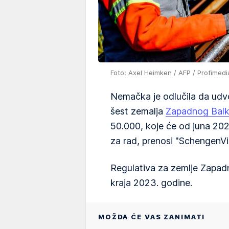
Foto: Axel Heimken / AFP / Profimedi
Nemačka je odlučila da udvo
šest zemalja
Zapadnog Bal
50.000, koje će od juna 202
za rad, prenosi "SchengenVis
Regulativa za zemlje Zapad
kraja 2023. godine.
MOŽDA ĆE VAS ZANIMATI