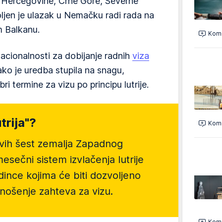
i Hercegovine, Crne Gore, Severne
ljen je ulazak u Nemačku radi rada na
 Balkanu.
Kome
nacionalnosti za dobijanje radnih
viza
ko je uredba stupila na snagu,
i termine za vizu po principu lutrije.
trija"?
Kome
ih šest zemalja Zapadnog
esečni sistem izvlačenja lutrije
dince kojima će biti dozvoljeno
nošenje zahteva za vizu.
Kome