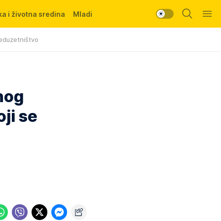
a i životna sredina
Mladi
eduzetništvo
nog
ji se