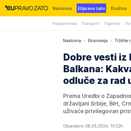
Naslovna
EUpravo zato
Društvo
Poljoprivreda
Transport
Trgovina
Tur
Događaji
News
WMG fondacija
Naslovna
Ekonomija
Tržište 
Dobre vesti i
Balkana: Kakva
odluče za rad u
Prema Uredbi o Zapadnom
državljani Srbije, BiH, C
uživaće privilegovan pri
Objavljeno 08.05.2024. 10:22h