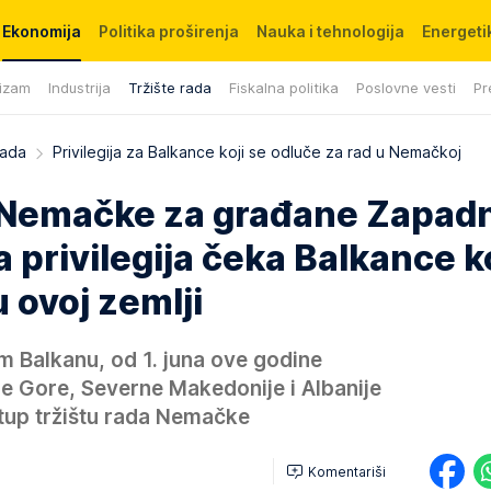
Ekonomija
Politika proširenja
Nauka i tehnologija
Energetik
izam
Industrija
Tržište rada
Fiskalna politika
Poslovne vesti
Pr
rada
Privilegija za Balkance koji se odluče za rad u Nemačkoj
z Nemačke za građane Zapad
 privilegija čeka Balkance ko
 ovoj zemlji
 Balkanu, od 1. juna ove godine
rne Gore, Severne Makedonije i Albanije
stup tržištu rada Nemačke
Komentariši