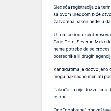
Sledeća registracija za ter
sa ovom uredbom biće otvor
zatvorena nakon nedelju dan
U tom periodu zainteresovan
Crne Gore, Severne Makedoni
nema potrebe da se proces r
posrednika ili drugih agencij
Kandidatima je dozvoljeno d
mogu naknadno menjati pod
Takođe im nije dozvoljeno d
osobu.
One "odabrane" obaveštavaj