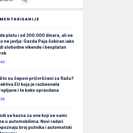
MENTARISANIJE
de platu i od 200.000 dinara, ali se
ko ne javlja: Gazda Paja šokiran iako
di slobodne vikende i besplatan
rok
40
što su čepovi pričvršćeni za flašu?
rektiva EU koja je razbesnela
ropljane i te kako opravdana
36
odi se kazna za one koji se sami
ze u automobilima: Novi radari
epoznaju broj putnika i automatski