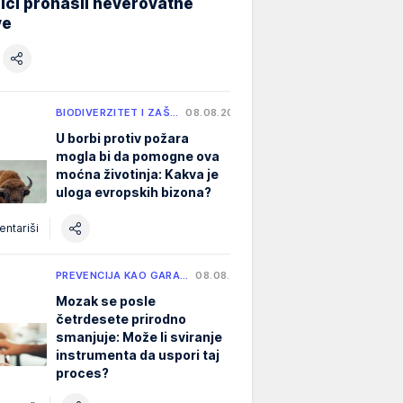
ici pronašli neverovatne
ve
BIODIVERZITET I ZAŠ…
08.08.2026.
U borbi protiv požara
mogla bi da pomogne ova
moćna životinja: Kakva je
uloga evropskih bizona?
ntariši
PREVENCIJA KAO GARA…
08.08.2026.
Mozak se posle
četrdesete prirodno
smanjuje: Može li sviranje
instrumenta da uspori taj
proces?