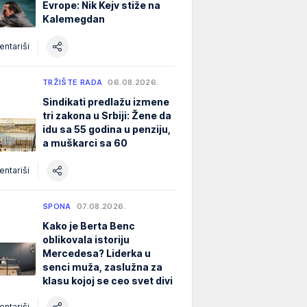
Evrope: Nik Kejv stiže na
Kalemegdan
ntariši
TRŽIŠTE RADA
06.08.2026.
Sindikati predlažu izmene
tri zakona u Srbiji: Žene da
idu sa 55 godina u penziju,
a muškarci sa 60
ntariši
SPONA
07.08.2026.
Kako je Berta Benc
oblikovala istoriju
Mercedesa? Liderka u
senci muža, zaslužna za
klasu kojoj se ceo svet divi
ntariši