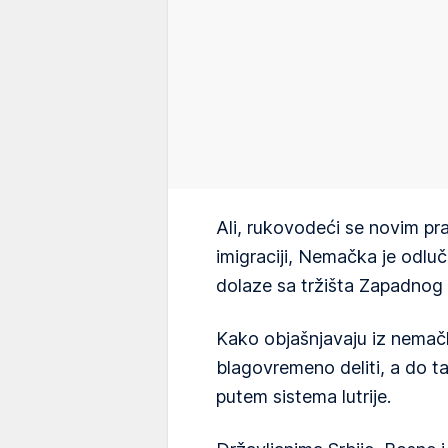
Ali, rukovodeći se novim pr
imigraciji, Nemačka je odluč
dolaze sa tržišta Zapadnog
Kako objašnjavaju iz nemač
blagovremeno deliti, a do tad
putem sistema lutrije.