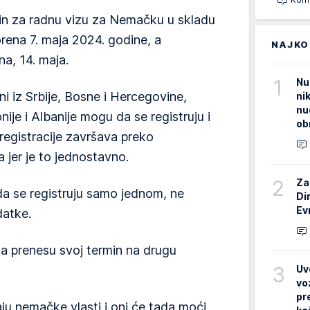
min za radnu vizu za Nemačku u skladu
ena 7. maja 2024. godine, a
NAJKO
a, 14. maja.
1
Nu
i iz Srbije, Bosne i Hercegovine,
ni
nu
je i Albanije mogu da se registruju i
ob
egistracije završava preko
a jer je to jednostavno.
2
Za
a se registruju samo jednom, ne
Di
Ev
atke.
a prenesu svoj termin na drugu
3
Uv
vo
pr
u nemačke vlasti i oni će tada moći