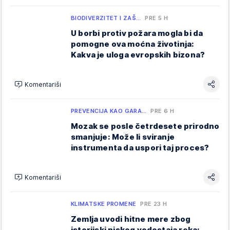
BIODIVERZITET I ZAŠ…
PRE 5 H
U borbi protiv požara mogla bi da
pomogne ova moćna životinja:
Kakva je uloga evropskih bizona?
Komentariši
PREVENCIJA KAO GARA…
PRE 6 H
Mozak se posle četrdesete prirodno
smanjuje: Može li sviranje
instrumenta da uspori taj proces?
Komentariši
KLIMATSKE PROMENE
PRE 23 H
Zemlja uvodi hitne mere zbog
istorijski niskog vodostaja reka: