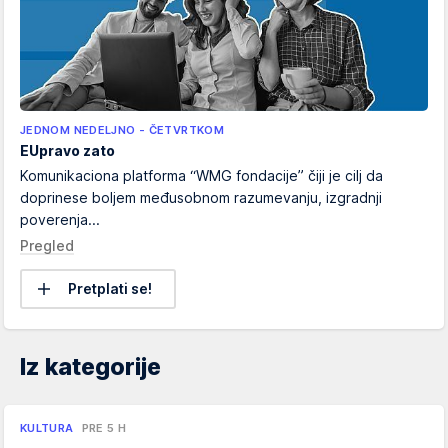
JEDNOM NEDELJNO - ČETVRTKOM
EUpravo zato
Komunikaciona platforma “WMG fondacije” čiji je cilj da
doprinese boljem međusobnom razumevanju, izgradnji
poverenja...
Pregled
Pretplati se!
Iz kategorije
KULTURA
PRE 5 H