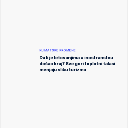
KLIMATSKE PROMENE
Da li je letovanjima u inostranstvu
došao kraj? Sve gori toplotni talasi
menjaju sliku turizma