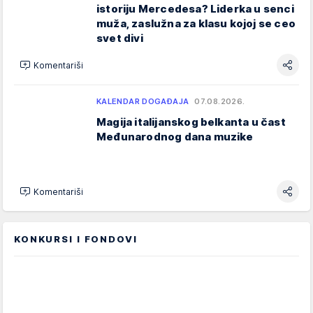
istoriju Mercedesa? Liderka u senci
muža, zaslužna za klasu kojoj se ceo
svet divi
Komentariši
KALENDAR DOGAĐAJA
07.08.2026.
Magija italijanskog belkanta u čast
Međunarodnog dana muzike
Komentariši
KONKURSI I FONDOVI