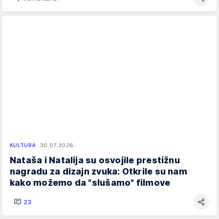
KULTURA
30.07.2026.
Nataša i Natalija su osvojile prestižnu
nagradu za dizajn zvuka: Otkrile su nam
kako možemo da "slušamo" filmove
23