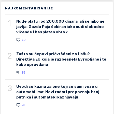
NAJKOMENTARISANIJE
1
Nude platu i od 200.000 dinara, ali se niko ne
javlja: Gazda Paja šokiran iako nudi slobodne
vikende i besplatan obrok
40
2
Zašto su čepovi pričvršćeni za flašu?
Direktiva EU koja je razbesnela Evropljane i te
kako opravdana
35
3
Uvodi se kazna za one koji se sami voze u
automobilima: Novi radari prepoznaju broj
putnika i automatski kažnjavaju
25