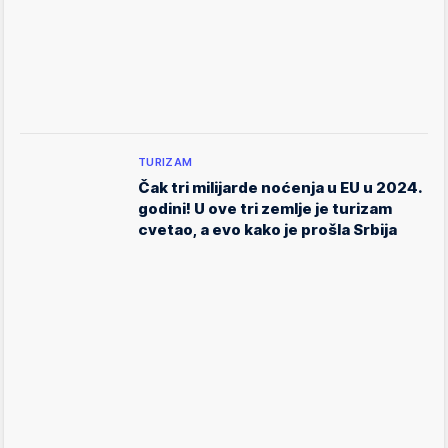
TURIZAM
Čak tri milijarde noćenja u EU u 2024.
godini! U ove tri zemlje je turizam
cvetao, a evo kako je prošla Srbija