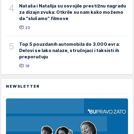
4
Nataša i Natalija su osvojile prestižnu nagradu
za dizajn zvuka: Otkrile su nam kako možemo
da "slušamo" filmove
23
5
Top 5 pouzdanih automobila do 3.000 evra:
Delovi se lako nalaze, stručnjaci i taksisti ih
preporučuju
18
NEWSLETTER