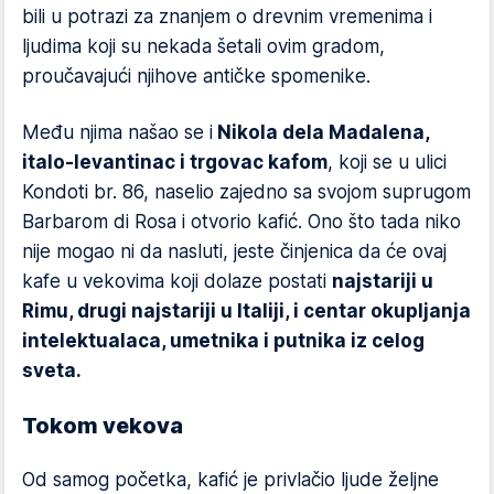
bili u potrazi za znanjem o drevnim vremenima i
ljudima koji su nekada šetali ovim gradom,
proučavajući njihove antičke spomenike.
Među njima našao se i
Nikola dela Madalena,
italo-levantinac i trgovac kafom
, koji se u ulici
Kondoti br. 86, naselio zajedno sa svojom suprugom
Barbarom di Rosa i otvorio kafić. Ono što tada niko
nije mogao ni da nasluti, jeste činjenica da će ovaj
kafe u vekovima koji dolaze postati
najstariji u
Rimu, drugi najstariji u Italiji, i centar okupljanja
intelektualaca, umetnika i putnika iz celog
sveta.
Tokom vekova
Od samog početka, kafić je privlačio ljude željne