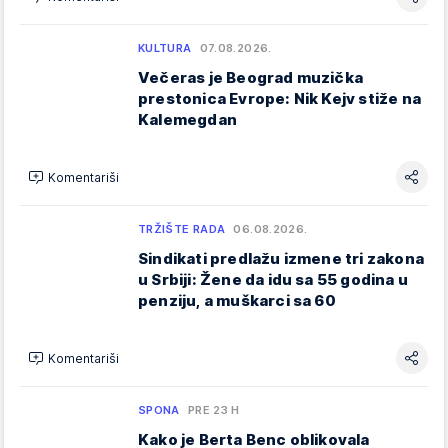
KULTURA
07.08.2026.
Večeras je Beograd muzička
prestonica Evrope: Nik Kejv stiže na
Kalemegdan
Komentariši
TRŽIŠTE RADA
06.08.2026.
Sindikati predlažu izmene tri zakona
u Srbiji: Žene da idu sa 55 godina u
penziju, a muškarci sa 60
Komentariši
SPONA
PRE 23 H
Kako je Berta Benc oblikovala