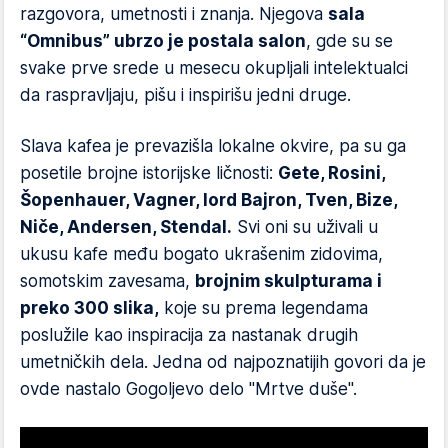
razgovora, umetnosti i znanja. Njegova
sala
“Omnibus” ubrzo je postala salon
, gde su se
svake prve srede u mesecu okupljali intelektualci
da raspravljaju, pišu i inspirišu jedni druge.
Slava kafea je prevazišla lokalne okvire, pa su ga
posetile brojne istorijske ličnosti:
Gete, Rosini,
Šopenhauer, Vagner, lord Bajron, Tven, Bize,
Niče, Andersen, Stendal.
Svi oni su uživali u
ukusu kafe među bogato ukrašenim zidovima,
somotskim zavesama,
brojnim skulpturama i
preko 300 slika,
koje su prema legendama
poslužile kao inspiracija za nastanak drugih
umetničkih dela. Jedna od najpoznatijih govori da je
ovde nastalo Gogoljevo delo "Mrtve duše".