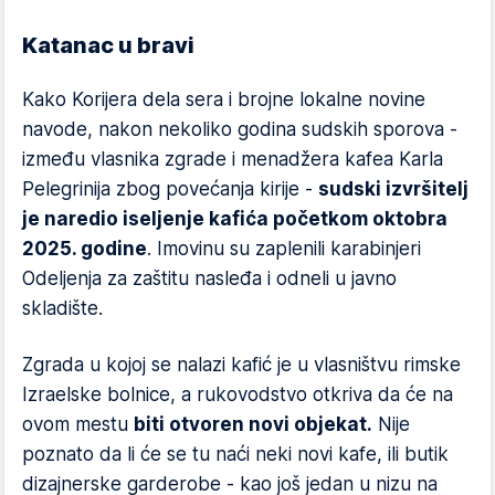
Katanac u bravi
Kako Korijera dela sera i brojne lokalne novine
navode, nakon nekoliko godina sudskih sporova -
između vlasnika zgrade i menadžera kafea Karla
Pelegrinija zbog povećanja kirije -
sudski izvršitelj
je naredio iseljenje kafića početkom oktobra
2025. godine
. Imovinu su zaplenili karabinjeri
Odeljenja za zaštitu nasleđa i odneli u javno
skladište.
Zgrada u kojoj se nalazi kafić je u vlasništvu rimske
Izraelske bolnice, a rukovodstvo otkriva da će na
ovom mestu
biti otvoren novi objekat.
Nije
poznato da li će se tu naći neki novi kafe, ili butik
dizajnerske garderobe - kao još jedan u nizu na