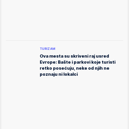
TURIZAM
Ova mesta su skriveni raj usred
Evrope: Bašte i parkovi koje turisti
retko posećuju, neke od njih ne
poznaju ni lokalci