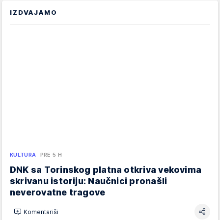
IZDVAJAMO
KULTURA
PRE 5 H
DNK sa Torinskog platna otkriva vekovima
skrivanu istoriju: Naučnici pronašli
neverovatne tragove
Komentariši