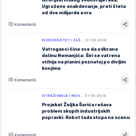
Ugroženo snabdevanje, preti šteta
od dve milijarde evra
Komentariši
BIODIVERZITET I ZAŠ…
07.08.2026.
Vatrogasci čine sve da odbrane
dolinu Nemanjića: Širi se vatrena
stihija na planini poznatoj po divljim
konjima
Komentariši
ISTRAŽIVANJA I INOV…
07.08.2026.
Projekat Željka Šarića rešava
problem skupih industrijskih
popravki: Robot tada stupa na scenu
Komentariši