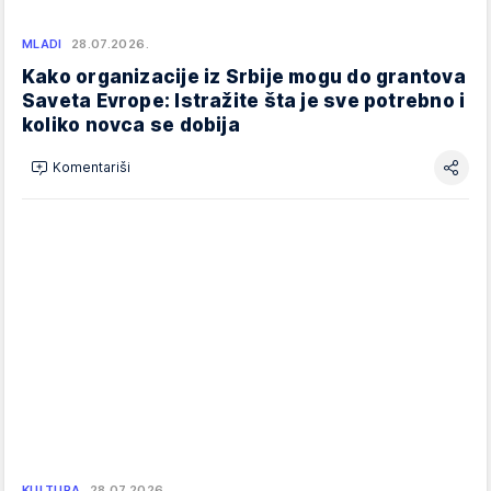
MLADI
28.07.2026.
Kako organizacije iz Srbije mogu do grantova
Saveta Evrope: Istražite šta je sve potrebno i
koliko novca se dobija
Komentariši
KULTURA
28.07.2026.