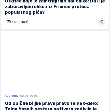
Otkriće koje je zaintrigiralo naučnike: Da li je
zaboravljeni eliksir iz Firence preteča
popularnog pića?
Komentariši
KULTURA
02.08.2026.
Od obične biljke prave pravo remek-delo:
Tajna časnih sestara sa Hvara zadivila je