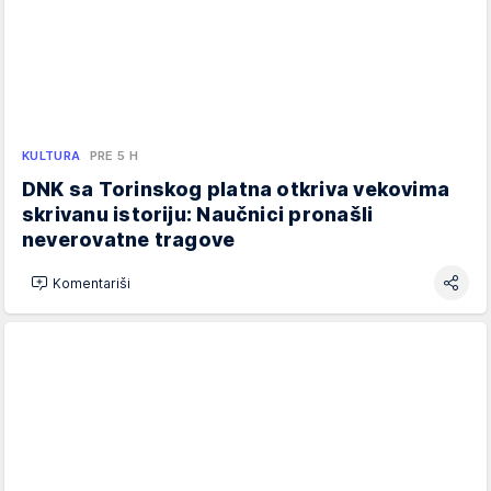
KULTURA
PRE 5 H
DNK sa Torinskog platna otkriva vekovima
skrivanu istoriju: Naučnici pronašli
neverovatne tragove
Komentariši