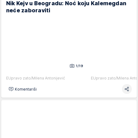
Nik Kejv u Beogradu: Noć koju Kalemegdan
neće zaboraviti
1/19
EUpravo zato/Milena Antonijević
EUpravo zato/Milena Anto
Komentariši