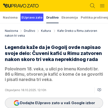
Naslovna
EUpravo zato
Društvo
Ekonomija
Politika proširen
Naslovna
Društvo
Kultura
Kafe Greko u Rimu zatvoren
nakon tri veka
Legenda kaže da je Gogolj ovde napisao
svoje delo: Čuveni kafić u Rimu zatvoren
nakon skoro tri veka neprekidnog rada
Polovinom 18. veka, u ulici po imenu Kondoti br.
86 u Rimu, otvoren je kafić o kome će se govoriti
i pisati naredna tri veka.
Objavljeno 18.10.2025. 12:10h
Dodajte EUpravo zato u vaš Google izbor