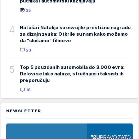
putnika i automatski kažnjavaju
25
4
Nataša i Natalija su osvojile prestižnu nagradu
za dizajn zvuka: Otkrile su nam kako možemo
da "slušamo" filmove
23
5
Top 5 pouzdanih automobila do 3.000 evra:
Delovi se lako nalaze, stručnjaci i taksisti ih
preporučuju
18
NEWSLETTER