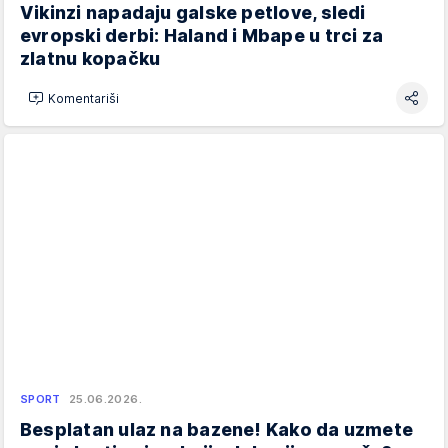
Vikinzi napadaju galske petlove, sledi
evropski derbi: Haland i Mbape u trci za
zlatnu kopačku
Komentariši
SPORT
25.06.2026.
Besplatan ulaz na bazene! Kako da uzmete