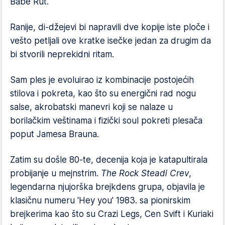
Babe Rut.
Ranije, di-džejevi bi napravili dve kopije iste ploče i
vešto petljali ove kratke isečke jedan za drugim da
bi stvorili neprekidni ritam.
Sam ples je evoluirao iz kombinacije postojećih
stilova i pokreta, kao što su energični rad nogu
salse, akrobatski manevri koji se nalaze u
borilačkim veštinama i fizički soul pokreti plesača
poput Jamesa Brauna.
Zatim su došle 80-te, decenija koja je katapultirala
probijanje u mejnstrim.
The Rock Steadi Crev
,
legendarna njujorška brejkdens grupa, objavila je
klasičnu numeru 'Hey you' 1983. sa pionirskim
brejkerima kao što su Crazi Legs, Cen Svift i Kuriaki