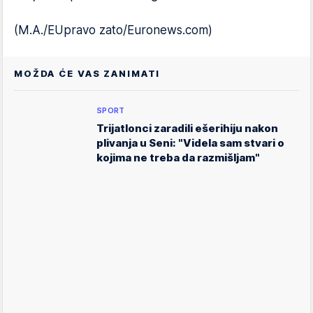
(M.A./EUpravo zato/Euronews.com)
MOŽDA ĆE VAS ZANIMATI
SPORT
Trijatlonci zaradili ešerihiju nakon
plivanja u Seni: "Videla sam stvari o
kojima ne treba da razmišljam"