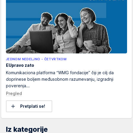
JEDNOM NEDELJNO - ČETVRTKOM
EUpravo zato
Komunikaciona platforma “WMG fondacije” čiji je cilj da
doprinese boljem međusobnom razumevanju, izgradnji
poverenja...
Pregled
Pretplati se!
Iz kategorije