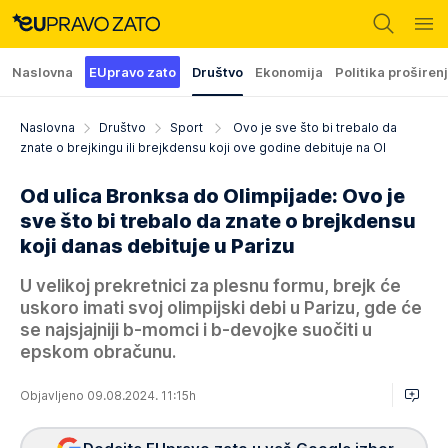
Naslovna
EUpravo zato
Društvo
Ekonomija
Politika proširen
Naslovna
Društvo
Sport
Ovo je sve što bi trebalo da
znate o brejkingu ili brejkdensu koji ove godine debituje na Ol
Od ulica Bronksa do Olimpijade: Ovo je
sve što bi trebalo da znate o brejkdensu
koji danas debituje u Parizu
U velikoj prekretnici za plesnu formu, brejk će
uskoro imati svoj olimpijski debi u Parizu, gde će
se najsjajniji b-momci i b-devojke suočiti u
epskom obračunu.
Objavljeno 09.08.2024. 11:15h