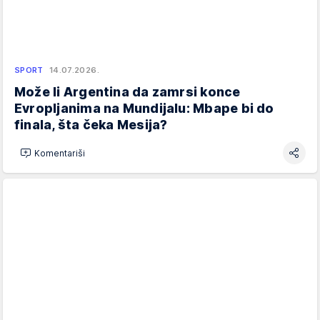
SPORT
14.07.2026.
Može li Argentina da zamrsi konce
Evropljanima na Mundijalu: Mbape bi do
finala, šta čeka Mesija?
Komentariši