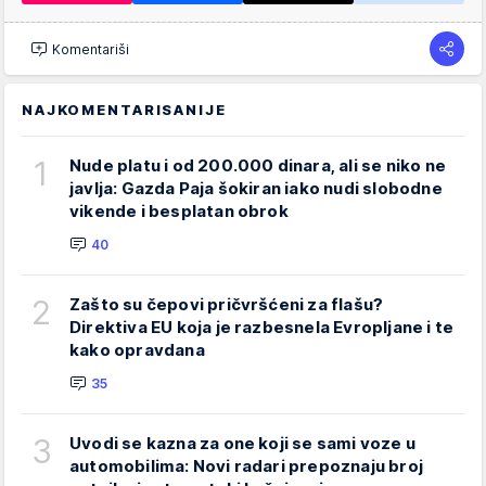
Komentariši
NAJKOMENTARISANIJE
1
Nude platu i od 200.000 dinara, ali se niko ne
javlja: Gazda Paja šokiran iako nudi slobodne
vikende i besplatan obrok
40
2
Zašto su čepovi pričvršćeni za flašu?
Direktiva EU koja je razbesnela Evropljane i te
kako opravdana
35
3
Uvodi se kazna za one koji se sami voze u
automobilima: Novi radari prepoznaju broj