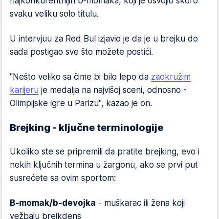
najkonkurentnijih b-momaka, koji je osvojio skoro
svaku veliku solo titulu.
U intervjuu za Red Bul izjavio je da je u brejku do
sada postigao sve što možete postići.
"Nešto veliko sa čime bi bilo lepo da
zaokružim
karijeru
je medalja na najvišoj sceni, odnosno -
Olimpijske igre u Parizu", kazao je on.
Brejking - ključne terminologije
Ukoliko ste se pripremili da pratite brejking, evo i
nekih ključnih termina u žargonu, ako se prvi put
susrećete sa ovim sportom:
B-momak/b-devojka
- muškarac ili žena koji
vežbaju brejkdens