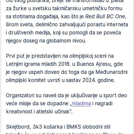
Od svog postanka, brejk se transformisao iz plesa
za žurke u svetsku takmičarsku umetničku formu
sa stotinama događaja, kao što je
Red Bull BC One
,
širom sveta, delimično zahvaljujući porastu interneta
i društvenih medija, koji su pomogli da se poveća
njegov doseg na globalnom nivou.
Prvi put je predstavljen na olimpijskoj sceni na
Letnjim igrama mladih 2018. u Buenos Ajresu, gde
je njegov uspeh doveo do toga da ga Međunarodni
olimpijski komitet uvrsti u sastav 2024. godine.
Organizatori su naveli da je uključivanje u sport deo
veće misije da se dopadne „
mladima
i nagradi
kreativnost i atletski učinak".
Skejtbord, 3k3 košarka i BMKS slobodni stil