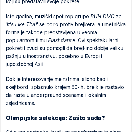
koji su predstavili svoje pokrete.
Iste godine, muzički spot rep grupe
RUN DMC
za
'
It's Like That
' se borio protiv brejkera, a umetnička
forma je takođe predstavljena u veoma
popularnom filmu
Flashdance
. Ovi spektakularni
pokreti i zvuci su pomogli da brejking dobije veliku
pažnju u inostranstvu, posebno u Evropi i
jugoistočnoj Aziji.
Dok je interesovanje mejnstrima, slično kao i
skejtbord, splasnulo krajem 80-ih, brejk je nastavio
da raste u andergraund scenama i lokalnim
zajednicama.
Olimpijska selekcija: Zašto sada?