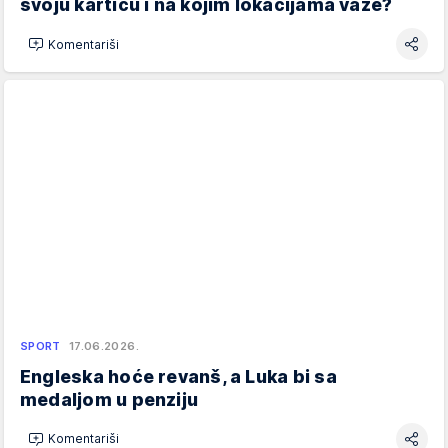
svoju karticu i na kojim lokacijama važe?
Komentariši
SPORT
17.06.2026.
Engleska hoće revanš, a Luka bi sa
medaljom u penziju
Komentariši