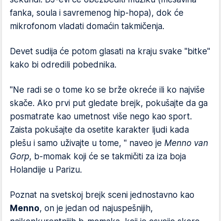
fanka, soula i savremenog hip-hopa), dok će
mikrofonom vladati domaćin takmičenja.
Devet sudija će potom glasati na kraju svake "bitke"
kako bi odredili pobednika.
"Ne radi se o tome ko se brže okreće ili ko najviše
skače. Ako prvi put gledate brejk, pokušajte da ga
posmatrate kao umetnost više nego kao sport.
Zaista pokušajte da osetite karakter ljudi kada
plešu i samo uživajte u tome, " naveo je
Menno van
Gorp
, b-momak koji će se takmičiti za iza boja
Holandije u Parizu.
Poznat na svetskoj brejk sceni jednostavno kao
Menno
, on je jedan od najuspešnijih,