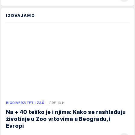
IZDVAJAMO
BIODIVERZITET I ZAŠ…
PRE 13 H
Na + 40 teško je i njima: Kako se rashlađuju
životinje u Zoo vrtovima u Beogradu, i
Evropi