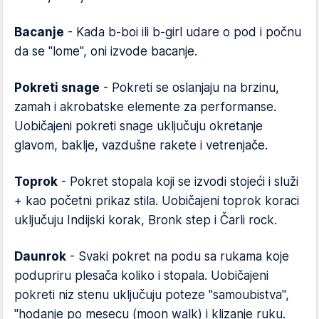
Bacanje
- Kada b-boi ili b-girl udare o pod i počnu
da se "lome", oni izvode bacanje.
Pokreti snage
- Pokreti se oslanjaju na brzinu,
zamah i akrobatske elemente za performanse.
Uobičajeni pokreti snage uključuju okretanje
glavom, baklje, vazdušne rakete i vetrenjače.
Toprok
- Pokret stopala koji se izvodi stojeći i služi
+ kao početni prikaz stila. Uobičajeni toprok koraci
uključuju Indijski korak, Bronk step i Čarli rock.
Daunrok
- Svaki pokret na podu sa rukama koje
podupriru plesača koliko i stopala. Uobičajeni
pokreti niz stenu uključuju poteze "samoubistva",
"hodanje po mesecu (moon walk) i klizanje ruku.