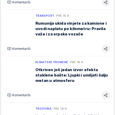
Komentariši
TRANSPORT
PRE 15 H
Rumunija ukida vinjete za kamione i
uvodi naplatu po kilometru: Pravila
važe i za srpske vozače
Komentariši
KLIMATSKE PROMENE
PRE 16 H
Otkriven još jedan izvor efekta
staklene bašte: Ljupki i umiljati šalju
metan u atmosferu
Komentariši
TRGOVINA
PRE 19 H