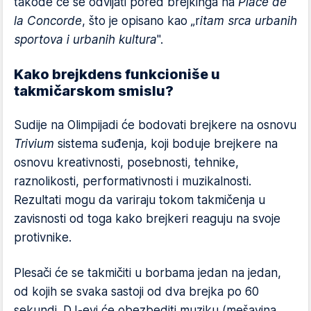
takođe će se odvijati pored brejkinga na
Place de
la Concorde
, što je opisano kao „r
itam srca urbanih
sportova i urbanih kultura
".
Kako brejkdens funkcioniše u
takmičarskom smislu?
Sudije na Olimpijadi će bodovati brejkere na osnovu
Trivium
sistema suđenja, koji boduje brejkere na
osnovu kreativnosti, posebnosti, tehnike,
raznolikosti, performativnosti i muzikalnosti.
Rezultati mogu da variraju tokom takmičenja u
zavisnosti od toga kako brejkeri reaguju na svoje
protivnike.
Plesači će se takmičiti u borbama jedan na jedan,
od kojih se svaka sastoji od dva brejka po 60
sekundi. DJ-evi će obezbediti muziku (mešavina