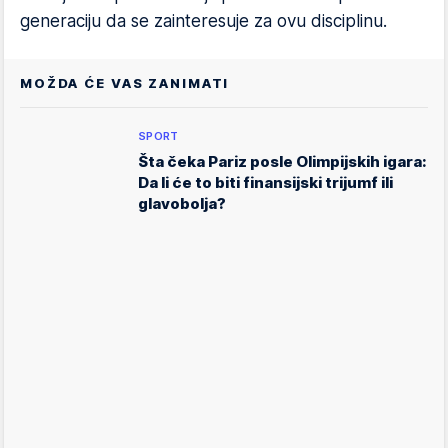
generaciju da se zainteresuje za ovu disciplinu.
MOŽDA ĆE VAS ZANIMATI
SPORT
Šta čeka Pariz posle Olimpijskih igara:
Da li će to biti finansijski trijumf ili
glavobolja?