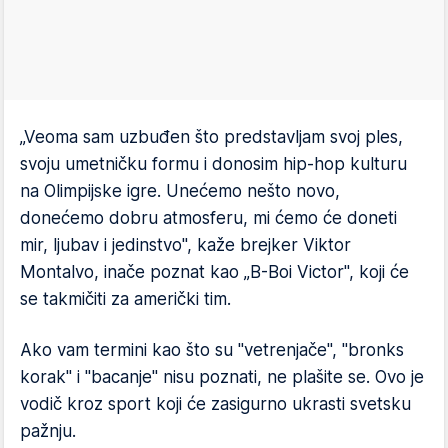
„Veoma sam uzbuđen što predstavljam svoj ples,
svoju umetničku formu i donosim hip-hop kulturu
na Olimpijske igre. Unećemo nešto novo,
donećemo dobru atmosferu, mi ćemo će doneti
mir, ljubav i jedinstvo", kaže brejker Viktor
Montalvo, inače poznat kao „B-Boi Victor", koji će
se takmičiti za američki tim.
Ako vam termini kao što su "vetrenjače", "bronks
korak" i "bacanje" nisu poznati, ne plašite se. Ovo je
vodič kroz sport koji će zasigurno ukrasti svetsku
pažnju.