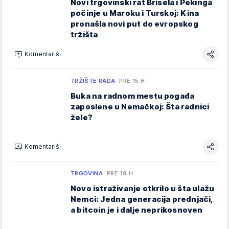
Novi trgovinski rat Brisela i Pekinga
počinje u Maroku i Turskoj: Kina
pronašla novi put do evropskog
tržišta
Komentariši
TRŽIŠTE RADA
PRE 15 H
Buka na radnom mestu pogađa
zaposlene u Nemačkoj: Šta radnici
žele?
Komentariši
TRGOVINA
PRE 19 H
Novo istraživanje otkrilo u šta ulažu
Nemci: Jedna generacija prednjači,
a bitcoin je i dalje neprikosnoven