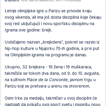
Brejkdens
Foto: Bernd Weiëbrod / AFP / Profimedia
Letnje olimpijske igre u Parizu se privode kraju
ovog vikenda, ali ima još dosta disciplina koje čekaju
svoj red uključujući i novu sportsku disciplinu na
Igrama ove godine: brejk.
Uobičajeno nazvan „brejkdens", pokret se razvio iz
hip-hop kulture u Njujorku 70-ih godina, a prvi put
na Olimpijskim igrama na programu je danas.
Ukupno, 32 brejkera ​​- 16 žena i 16 muškaraca,
takmičiće se tokom dva dana, od 9. do 10. avgusta,
na kultnom
Place de la Concorde
, javnom trgu u
Parizu koji se pretvara u arenu na otvorenom.
Osim trke za medalju, takmičari u ovoj disciplini će
nastojati da prikažu svoj sport svetu i inspirišu novu