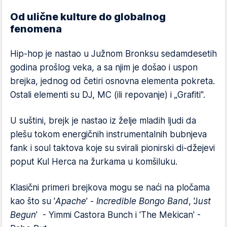
Od ulične kulture do globalnog
fenomena
Hip-hop je nastao u Južnom Bronksu sedamdesetih
godina prošlog veka, a sa njim je došao i uspon
brejka, jednog od četiri osnovna elementa pokreta.
Ostali elementi su DJ, MC (ili repovanje) i „Grafiti".
U suštini, brejk je nastao iz želje mladih ljudi da
plešu tokom energičnih instrumentalnih bubnjeva
fank i soul taktova koje su svirali pionirski di-džejevi
poput Kul Herca na žurkama u komšiluku.
Klasični primeri brejkova mogu se naći na pločama
kao što su '
Apache
' -
Incredible Bongo Band
, 'J
ust
Begun
' - Yimmi Castora Bunch i 'The Mekican' -