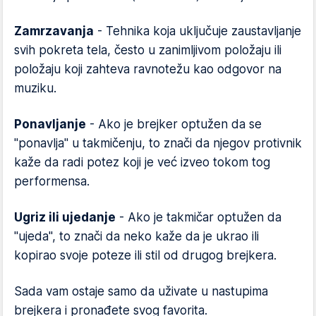
Zamrzavanja
- Tehnika koja uključuje zaustavljanje
svih pokreta tela, često u zanimljivom položaju ili
položaju koji zahteva ravnotežu kao odgovor na
muziku.
Ponavljanje
- Ako je brejker optužen da se
"ponavlja" u takmičenju, to znači da njegov protivnik
kaže da radi potez koji je već izveo tokom tog
performensa.
Ugriz ili ujedanje
- Ako je takmičar optužen da
"ujeda", to znači da neko kaže da je ukrao ili
kopirao svoje poteze ili stil od drugog brejkera.
Sada vam ostaje samo da uživate u nastupima
brejkera i pronađete svog favorita.