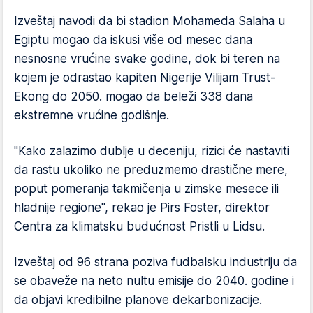
Izveštaj navodi da bi stadion Mohameda Salaha u
Egiptu mogao da iskusi više od mesec dana
nesnosne vrućine svake godine, dok bi teren na
kojem je odrastao kapiten Nigerije Vilijam Trust-
Ekong do 2050. mogao da beleži 338 dana
ekstremne vrućine godišnje.
"Kako zalazimo dublje u deceniju, rizici će nastaviti
da rastu ukoliko ne preduzmemo drastične mere,
poput pomeranja takmičenja u zimske mesece ili
hladnije regione", rekao je Pirs Foster, direktor
Centra za klimatsku budućnost Pristli u Lidsu.
Izveštaj od 96 strana poziva fudbalsku industriju da
se obaveže na neto nultu emisije do 2040. godine i
da objavi kredibilne planove dekarbonizacije.