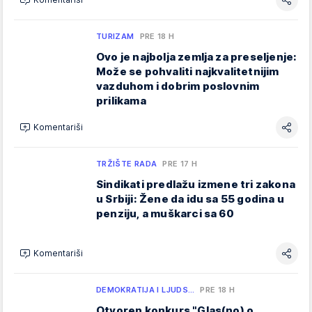
TURIZAM
PRE 18 H
Ovo je najbolja zemlja za preseljenje:
Može se pohvaliti najkvalitetnijim
vazduhom i dobrim poslovnim
prilikama
Komentariši
TRŽIŠTE RADA
PRE 17 H
Sindikati predlažu izmene tri zakona
u Srbiji: Žene da idu sa 55 godina u
penziju, a muškarci sa 60
Komentariši
DEMOKRATIJA I LJUDS…
PRE 18 H
Otvoren konkurs "Glas(no) o