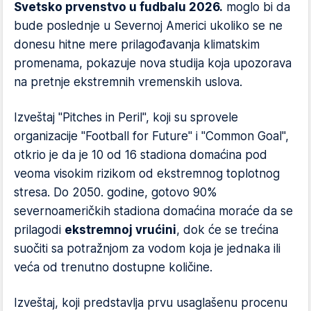
Svetsko prvenstvo u fudbalu 2026.
moglo bi da
bude poslednje u Severnoj Americi ukoliko se ne
donesu hitne mere prilagođavanja klimatskim
promenama, pokazuje nova studija koja upozorava
na pretnje ekstremnih vremenskih uslova.
Izveštaj "Pitches in Peril", koji su sprovele
organizacije "Football for Future" i "Common Goal",
otkrio je da je 10 od 16 stadiona domaćina pod
veoma visokim rizikom od ekstremnog toplotnog
stresa. Do 2050. godine, gotovo 90%
severnoameričkih stadiona domaćina moraće da se
prilagodi
ekstremnoj vrućini
, dok će se trećina
suočiti sa potražnjom za vodom koja je jednaka ili
veća od trenutno dostupne količine.
Izveštaj, koji predstavlja prvu usaglašenu procenu