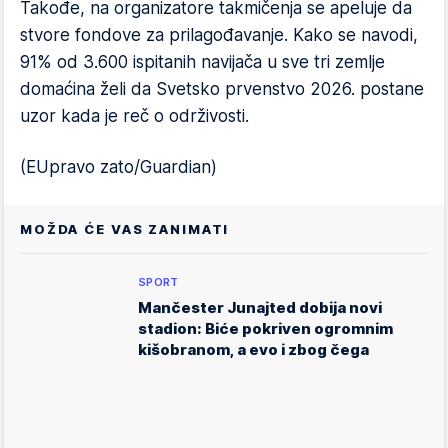
Takođe, na organizatore takmičenja se apeluje da
stvore fondove za prilagođavanje. Kako se navodi,
91% od 3.600 ispitanih navijača u sve tri zemlje
domaćina želi da Svetsko prvenstvo 2026. postane
uzor kada je reč o održivosti.
(EUpravo zato/Guardian)
MOŽDA ĆE VAS ZANIMATI
SPORT
Mančester Junajted dobija novi
stadion: Biće pokriven ogromnim
kišobranom, a evo i zbog čega