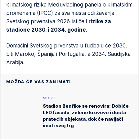
klimatskog rizika Međuvladinog panela o klimatskim
promenama (IPCC) za sva mesta održavanja
Svetskog prvenstva 2026. ističe i
rizike za
stadione 2030. i 2034. godine
.
Domaćini Svetskog prvenstva u fudbalu će 2030.
biti Maroko, Španija i Portugalija, a 2034. Saudijska
Arabija.
MOŽDA ĆE VAS ZANIMATI
SPORT
Stadion Benfike se renovira: Dobiće
LED fasadu, zelene krovove i dosta
pratećih objekata, dok će navijači
imati svoj trg