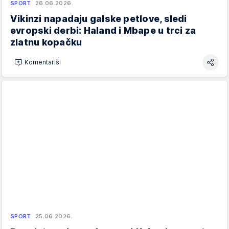
SPORT
26.06.2026.
Vikinzi napadaju galske petlove, sledi
evropski derbi: Haland i Mbape u trci za
zlatnu kopačku
Komentariši
SPORT
25.06.2026.