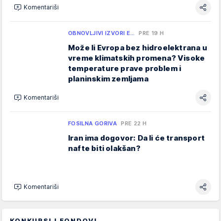
Komentariši
OBNOVLJIVI IZVORI E…
PRE 19 H
Može li Evropa bez hidroelektrana u
vreme klimatskih promena? Visoke
temperature prave problem i
planinskim zemljama
Komentariši
FOSILNA GORIVA
PRE 22 H
Iran ima dogovor: Da li će transport
nafte biti olakšan?
Komentariši
KONKURSI I FONDOVI