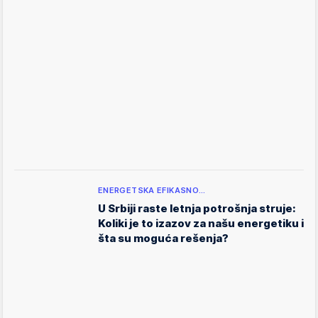
ENERGETSKA EFIKASNO…
U Srbiji raste letnja potrošnja struje:
Koliki je to izazov za našu energetiku i
šta su moguća rešenja?