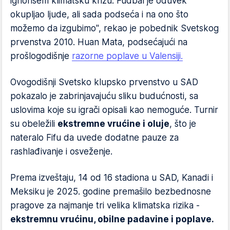
ignorišem klimatsku krizu. Fudbal je oduvek
okupljao ljude, ali sada podseća i na ono što
možemo da izgubimo", rekao je pobednik Svetskog
prvenstva 2010. Huan Mata, podsećajući na
prošlogodišnje
razorne poplave u Valensiji.
Ovogodišnji Svetsko klupsko prvenstvo u SAD
pokazalo je zabrinjavajuću sliku budućnosti, sa
uslovima koje su igrači opisali kao nemoguće. Turnir
su obeležili
ekstremne vrućine i oluje
, što je
nateralo Fifu da uvede dodatne pauze za
rashlađivanje i osveženje.
Prema izveštaju, 14 od 16 stadiona u SAD, Kanadi i
Meksiku je 2025. godine premašilo bezbednosne
pragove za najmanje tri velika klimatska rizika -
ekstremnu vrućinu, obilne padavine i poplave.