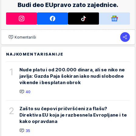
Budi deo EUpravo zato zajednice.
Komentariši
NAJKOMENTARISANIJE
1
Nude platu i od 200.000 dinara, ali se niko ne
javlja: Gazda Paja šokiran iako nudi slobodne
vikende i besplatan obrok
40
2
Zašto su čepovi pričvršćeni za flašu?
Direktiva EU koja je razbesnela Evropljane i te
kako opravdana
35