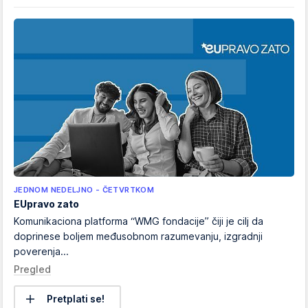
JEDNOM NEDELJNO - ČETVRTKOM
EUpravo zato
Komunikaciona platforma “WMG fondacije” čiji je cilj da
doprinese boljem međusobnom razumevanju, izgradnji
poverenja...
Pregled
Pretplati se!