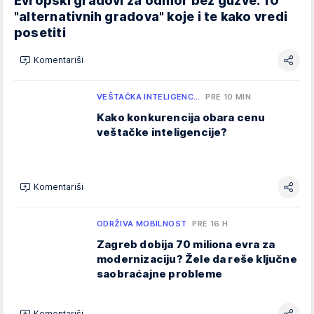
Evropski gradovi za odmor bez gužve: 10
"alternativnih gradova" koje i te kako vredi
posetiti
Komentariši
VEŠTAČKA INTELIGENC…
PRE 10 MIN
Kako konkurencija obara cenu
veštačke inteligencije?
Komentariši
ODRŽIVA MOBILNOST
PRE 16 H
Zagreb dobija 70 miliona evra za
modernizaciju? Žele da reše ključne
saobraćajne probleme
Komentariši