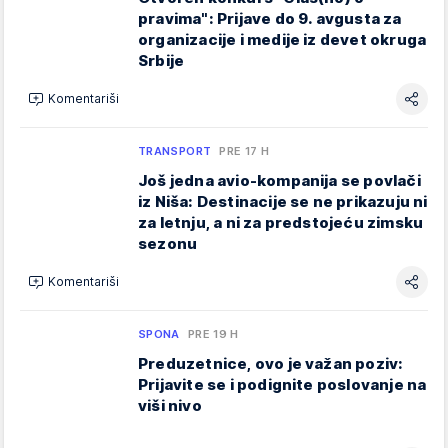
pravima": Prijave do 9. avgusta za
organizacije i medije iz devet okruga
Srbije
Komentariši
TRANSPORT
PRE 17 H
Još jedna avio-kompanija se povlači
iz Niša: Destinacije se ne prikazuju ni
za letnju, a ni za predstojeću zimsku
sezonu
Komentariši
SPONA
PRE 19 H
Preduzetnice, ovo je važan poziv:
Prijavite se i podignite poslovanje na
viši nivo