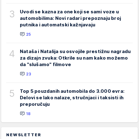
3
Uvodi se kazna za one koji se sami voze u
automobilima: Novi radari prepoznaju broj
putnika i automatski kažnjavaju
25
4
Nataša i Natalija su osvojile prestižnu nagradu
za dizajn zvuka: Otkrile su nam kako možemo
da "slušamo" filmove
23
5
Top 5 pouzdanih automobila do 3.000 evra:
Delovi se lako nalaze, stručnjaci i taksisti ih
preporučuju
18
NEWSLETTER