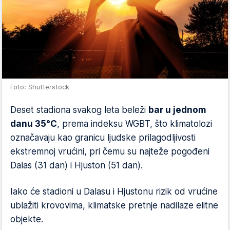
Foto: Shutterstock
Deset stadiona svakog leta beleži
bar u jednom
danu 35°C
, prema indeksu WGBT, što klimatolozi
označavaju kao granicu ljudske prilagodljivosti
ekstremnoj vrućini, pri čemu su najteže pogođeni
Dalas (31 dan) i Hjuston (51 dan).
Iako će stadioni u Dalasu i Hjustonu rizik od vrućine
ublažiti krovovima, klimatske pretnje nadilaze elitne
objekte.