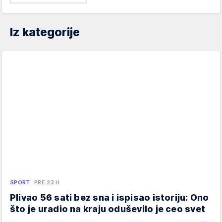
Iz kategorije
SPORT
PRE 23 H
Plivao 56 sati bez sna i ispisao istoriju: Ono
što je uradio na kraju oduševilo je ceo svet