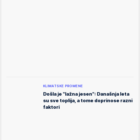
KLIMATSKE PROMENE
Došla je "lažna jesen": Današnja leta
su sve toplija, a tome doprinose razni
faktori