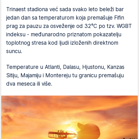
Trinaest stadiona već sada svako leto beleži bar
jedan dan sa temperaturom koja premašuje Fifin
prag za pauzu za osveženje od 32°C po tzv. WGBT
indeksu - međunarodno priznatom pokazatelju
toplotnog stresa kod ljudi izloženih direktnom
suncu.
Temperature u Atlanti, Dalasu, Hjustonu, Kanzas
Sitiju, Majamiju i Montereju tu granicu premašuju
dva meseca ili više.