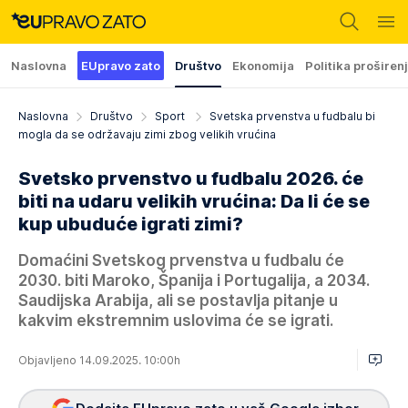
Naslovna
EUpravo zato
Društvo
Ekonomija
Politika proširen
Naslovna
Društvo
Sport
Svetska prvenstva u fudbalu bi
mogla da se održavaju zimi zbog velikih vrućina
Svetsko prvenstvo u fudbalu 2026. će
biti na udaru velikih vrućina: Da li će se
kup ubuduće igrati zimi?
Domaćini Svetskog prvenstva u fudbalu će
2030. biti Maroko, Španija i Portugalija, a 2034.
Saudijska Arabija, ali se postavlja pitanje u
kakvim ekstremnim uslovima će se igrati.
Objavljeno 14.09.2025. 10:00h