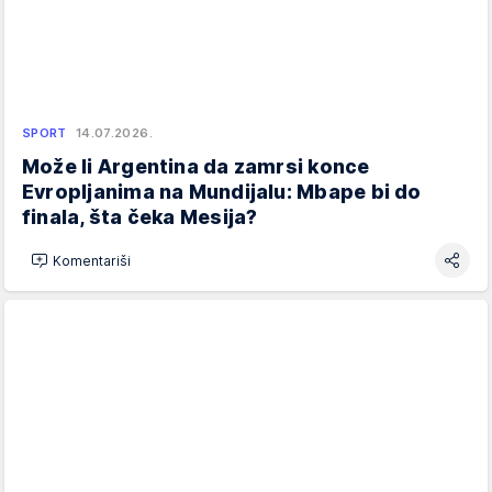
SPORT
14.07.2026.
Može li Argentina da zamrsi konce
Evropljanima na Mundijalu: Mbape bi do
finala, šta čeka Mesija?
Komentariši