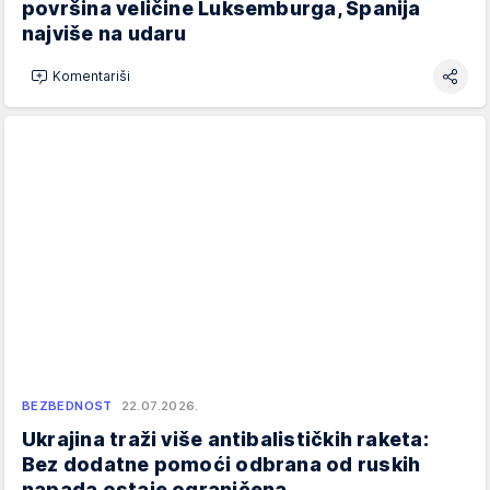
površina veličine Luksemburga, Španija
najviše na udaru
Komentariši
BEZBEDNOST
22.07.2026.
Ukrajina traži više antibalističkih raketa:
Bez dodatne pomoći odbrana od ruskih
napada ostaje ograničena