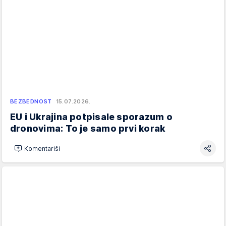
BEZBEDNOST
15.07.2026.
EU i Ukrajina potpisale sporazum o
dronovima: To je samo prvi korak
Komentariši