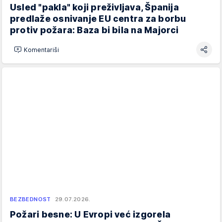
Usled "pakla" koji preživljava, Španija
predlaže osnivanje EU centra za borbu
protiv požara: Baza bi bila na Majorci
Komentariši
BEZBEDNOST
29.07.2026.
Požari besne: U Evropi već izgorela