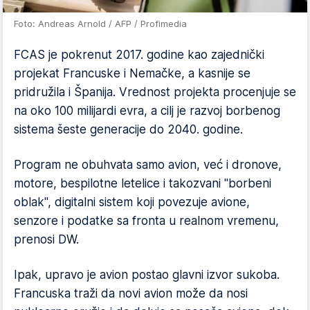
Foto: Andreas Arnold / AFP / Profimedia
FCAS je pokrenut 2017. godine kao zajednički
projekat Francuske i Nemačke, a kasnije se
pridružila i Španija. Vrednost projekta procenjuje se
na oko 100 milijardi evra, a cilj je razvoj borbenog
sistema šeste generacije do 2040. godine.
Program ne obuhvata samo avion, već i dronove,
motore, bespilotne letelice i takozvani "borbeni
oblak", digitalni sistem koji povezuje avione,
senzore i podatke sa fronta u realnom vremenu,
prenosi DW.
Ipak, upravo je avion postao glavni izvor sukoba.
Francuska traži da novi avion može da nosi