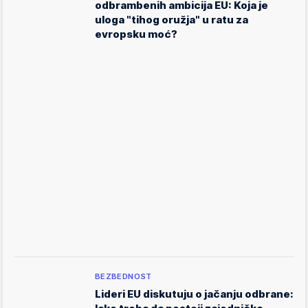
odbrambenih ambicija EU: Koja je
uloga "tihog oružja" u ratu za
evropsku moć?
BEZBEDNOST
Lideri EU diskutuju o jačanju odbrane: