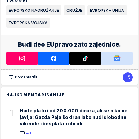
EVROPSKO NAORUŽANJE
ORUŽJE
EVROPSKA UNIJA
EVROPSKA VOJSKA
Budi deo EUpravo zato zajednice.
Komentariši
NAJKOMENTARISANIJE
1
Nude platu i od 200.000 dinara, ali se niko ne
javlja: Gazda Paja šokiran iako nudi slobodne
vikende i besplatan obrok
40