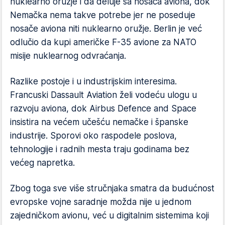
nuklearno oružje i da deluje sa nosača aviona, dok
Nemačka nema takve potrebe jer ne poseduje
nosače aviona niti nuklearno oružje. Berlin je već
odlučio da kupi američke F-35 avione za NATO
misije nuklearnog odvraćanja.
Razlike postoje i u industrijskim interesima.
Francuski Dassault Aviation želi vodeću ulogu u
razvoju aviona, dok Airbus Defence and Space
insistira na većem učešću nemačke i španske
industrije. Sporovi oko raspodele poslova,
tehnologije i radnih mesta traju godinama bez
većeg napretka.
Zbog toga sve više stručnjaka smatra da budućnost
evropske vojne saradnje možda nije u jednom
zajedničkom avionu, već u digitalnim sistemima koji