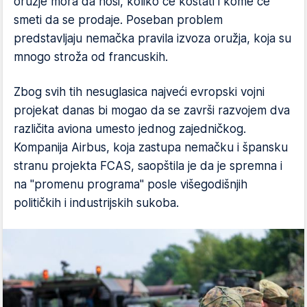
oružje mora da nosi, koliko će koštati i kome će
smeti da se prodaje. Poseban problem
predstavljaju nemačka pravila izvoza oružja, koja su
mnogo stroža od francuskih.
Zbog svih tih nesuglasica najveći evropski vojni
projekat danas bi mogao da se završi razvojem dva
različita aviona umesto jednog zajedničkog.
Kompanija Airbus, koja zastupa nemačku i špansku
stranu projekta FCAS, saopštila je da je spremna i
na "promenu programa" posle višegodišnjih
političkih i industrijskih sukoba.