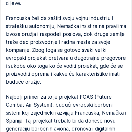
ciljeve.
Francuska želi da zaštiti svoju vojnu industriju i
stratešku autonomiju, Nemačka insistira na pravilima
izvoza oružja i raspodeli poslova, dok druge zemlje
traže deo proizvodnje i radna mesta za svoje
kompanije. Zbog toga se gotovo svaki veliki
evropski projekat pretvara u dugotrajne pregovore
i sukobe oko toga ko će voditi projekat, gde će se
proizvoditi oprema i kakve će karakteristike imati
buduće oružje.
Najbolji primer za to je projekat FCAS (Future
Combat Air System), budući evropski borbeni
sistem koji zajednički razvijaju Francuska, Nemačka i
Španija. Taj projekat trebalo bi da donese novu
generaciju borbenih aviona, dronova i digitalnih