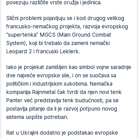
povezuju različite vrste oružja i jedinica.
Slični problemi pojavljuju se i kod drugog velikog
francusko-nemačkog projekta, razvoja evropskog
"supertenka" MGCS (Main Ground Combat
System), koji bi trebalo da zameni nemački
Leopard 2 i francuski Leklerk.
Iako je projekat zamišljen kao simbol vojne saradnje
dve najveće evropske sile, i on se suočava sa
političkim i industrijskim sukobima. Nemačka
kompanija Rajnmetal čak tvrdi da njen novi tenk
Panter već predstavlja tenk budućnosti, pa se
postavlja pitanje da li je razvoj potpuno novog
sistema uopšte potreban.
Rat u Ukrajini dodatno je podstakao evropske