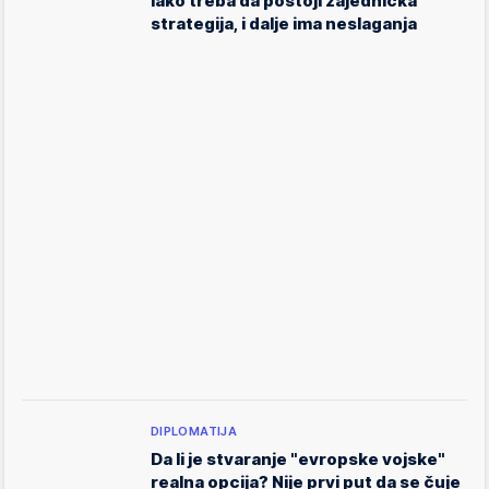
Iako treba da postoji zajednička
strategija, i dalje ima neslaganja
DIPLOMATIJA
Da li je stvaranje "evropske vojske"
realna opcija? Nije prvi put da se čuje