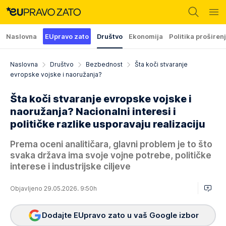
Naslovna
EUpravo zato
Društvo
Ekonomija
Politika proširen
Naslovna
Društvo
Bezbednost
Šta koči stvaranje
evropske vojske i naoružanja?
Šta koči stvaranje evropske vojske i
naoružanja? Nacionalni interesi i
političke razlike usporavaju realizaciju
Prema oceni analitičara, glavni problem je to što
svaka država ima svoje vojne potrebe, političke
interese i industrijske ciljeve
Objavljeno 29.05.2026. 9:50h
Dodajte EUpravo zato u vaš Google izbor