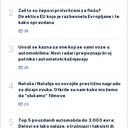
2
Zašto su čepovi pričvršćeni za flašu?
Direktiva EU koja je razbesnela Evropljane i te
kako opravdana
35
3
Uvodi se kazna za one koji se sami voze u
automobilima: Novi radari prepoznaju broj
putnika i automatski kažnjavaju
25
4
Nataša i Natalija su osvojile prestižnu nagradu
za dizajn zvuka: Otkrile su nam kako možemo
da "slušamo" filmove
23
5
Top 5 pouzdanih automobila do 3.000 evra:
Delovi se lako nalaze, stručnjaci i taksisti ih