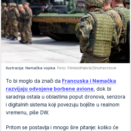
Ilustracija: Nemačka vojska
Foto: Filmbildfabrik/Shutterstock
To bi moglo da znači da
Francuska i Nemačka
razvijaju odvojene borbene avione
, dok bi
saradnja ostala u oblastima poput dronova, senzora
i digitalnih sistema koji povezuju bojište u realnom
vremenu, piše DW.
Pritom se postavlja i mnogo šire pitanje: koliko će