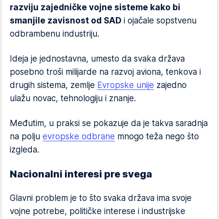
razviju zajedničke vojne sisteme kako bi
smanjile zavisnost od SAD
i ojačale sopstvenu
odbrambenu industriju.
Ideja je jednostavna, umesto da svaka država
posebno troši milijarde na razvoj aviona, tenkova i
drugih sistema, zemlje
Evropske unije
zajedno
ulažu novac, tehnologiju i znanje.
Međutim, u praksi se pokazuje da je takva saradnja
na polju
evropske odbrane
mnogo teža nego što
izgleda.
Nacionalni interesi pre svega
Glavni problem je to što svaka država ima svoje
vojne potrebe, političke interese i industrijske