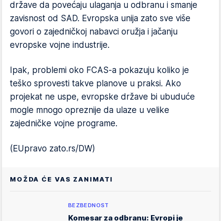
države da povećaju ulaganja u odbranu i smanje
zavisnost od SAD. Evropska unija zato sve više
govori o zajedničkoj nabavci oružja i jačanju
evropske vojne industrije.
Ipak, problemi oko FCAS-a pokazuju koliko je
teško sprovesti takve planove u praksi. Ako
projekat ne uspe, evropske države bi ubuduće
mogle mnogo opreznije da ulaze u velike
zajedničke vojne programe.
(EUpravo zato.rs/DW)
MOŽDA ĆE VAS ZANIMATI
BEZBEDNOST
Komesar za odbranu: Evropi je