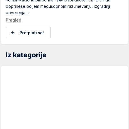
doprinese boljem međusobnom razumevanju, izgradnji
poverenja...
Pregled
Pretplati se!
Iz kategorije