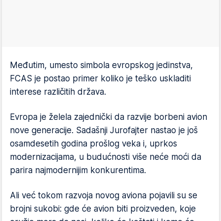
Međutim, umesto simbola evropskog jedinstva,
FCAS je postao primer koliko je teško uskladiti
interese različitih država.
Evropa je želela zajednički da razvije borbeni avion
nove generacije. Sadašnji Jurofajter nastao je još
osamdesetih godina prošlog veka i, uprkos
modernizacijama, u budućnosti više neće moći da
parira najmodernijim konkurentima.
Ali već tokom razvoja novog aviona pojavili su se
brojni sukobi: gde će avion biti proizveden, koje