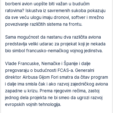
borbeni avion uopšte biti važan u budućim
ratovima? Iskustva iz savremenih sukoba pokazuju
da sve veću ulogu imaju dronovi, softver i mrežno
povezivanje različitih sistema na frontu.
Sama mogućnost da nastanu dva različita aviona
predstavlja veliki udarac za projekat koji je nekada
bio simbol francusko-nemačkog vojnog jedinstva.
Vlade Francuske, Nemačke i Španije i dalje
pregovaraju o budućnosti FCAS-a. Generalni
direktor Airbusa Gijom Fori smatra da čitav program
i dalje ima smisla čak i ako razvoj zajedničkog aviona
zapadne u krizu. Prema njegovim rečima, zastoj
jednog dela projekta ne bi smeo da ugrozi razvoj
evropskih vojnih tehnologija.