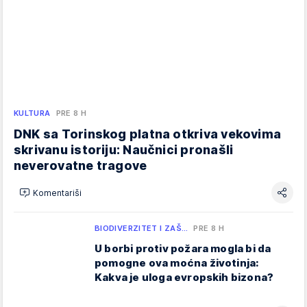
KULTURA
PRE 8 H
DNK sa Torinskog platna otkriva vekovima
skrivanu istoriju: Naučnici pronašli
neverovatne tragove
Komentariši
BIODIVERZITET I ZAŠ…
PRE 8 H
U borbi protiv požara mogla bi da
pomogne ova moćna životinja:
Kakva je uloga evropskih bizona?