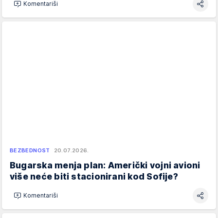
Komentariši
BEZBEDNOST
20.07.2026.
Bugarska menja plan: Američki vojni avioni
više neće biti stacionirani kod Sofije?
Komentariši