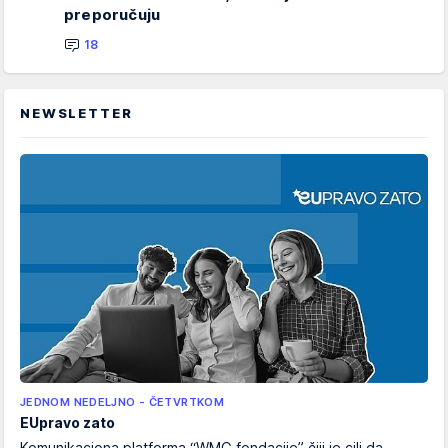
preporučuju
18
NEWSLETTER
JEDNOM NEDELJNO - ČETVRTKOM
EUpravo zato
Komunikaciona platforma “WMG fondacije” čiji je cilj da