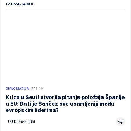
IZDVAJAMO
DIPLOMATIJA
PRE 1 H
Kriza u Seuti otvorila pitanje položaja Španije
u EU: Da li je Sančez sve usamljeniji među
evropskim liderima?
Komentariši