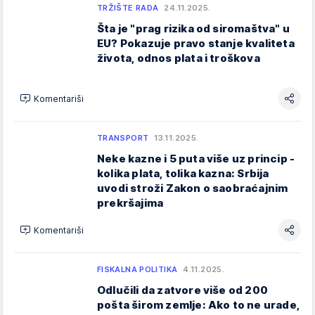
TRŽIŠTE RADA
24.11.2025.
Šta je "prag rizika od siromaštva" u
EU? Pokazuje pravo stanje kvaliteta
života, odnos plata i troškova
Komentariši
TRANSPORT
13.11.2025.
Neke kazne i 5 puta više uz princip -
kolika plata, tolika kazna: Srbija
uvodi stroži Zakon o saobraćajnim
prekršajima
Komentariši
FISKALNA POLITIKA
4.11.2025.
Odlučili da zatvore više od 200
pošta širom zemlje: Ako to ne urade,