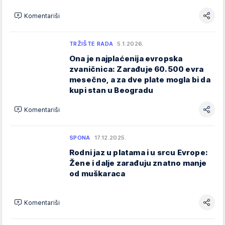
Komentariši
TRŽIŠTE RADA
5.1.2026.
Ona je najplaćenija evropska
zvaničnica: Zarađuje 60.500 evra
mesečno, a za dve plate mogla bi da
kupi stan u Beogradu
Komentariši
SPONA
17.12.2025.
Rodni jaz u platama i u srcu Evrope:
Žene i dalje zarađuju znatno manje
od muškaraca
Komentariši