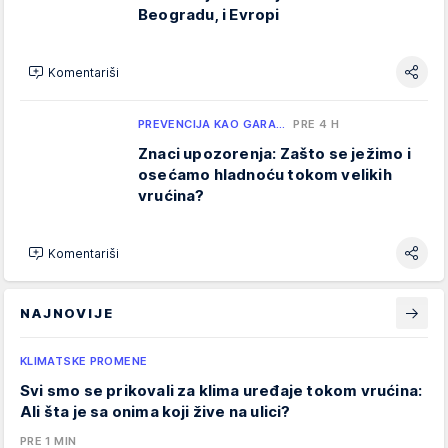
Beogradu, i Evropi
Komentariši
PREVENCIJA KAO GARA…
PRE 4 H
Znaci upozorenja: Zašto se ježimo i
osećamo hladnoću tokom velikih
vrućina?
Komentariši
NAJNOVIJE
KLIMATSKE PROMENE
Svi smo se prikovali za klima uređaje tokom vrućina:
Ali šta je sa onima koji žive na ulici?
PRE 1 MIN