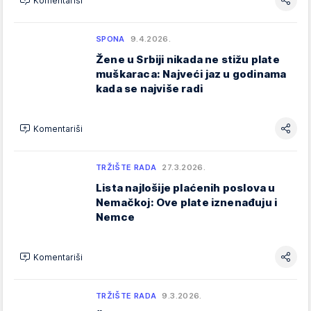
Komentariši
SPONA
9.4.2026.
Žene u Srbiji nikada ne stižu plate
muškaraca: Najveći jaz u godinama
kada se najviše radi
Komentariši
TRŽIŠTE RADA
27.3.2026.
Lista najlošije plaćenih poslova u
Nemačkoj: Ove plate iznenađuju i
Nemce
Komentariši
TRŽIŠTE RADA
9.3.2026.