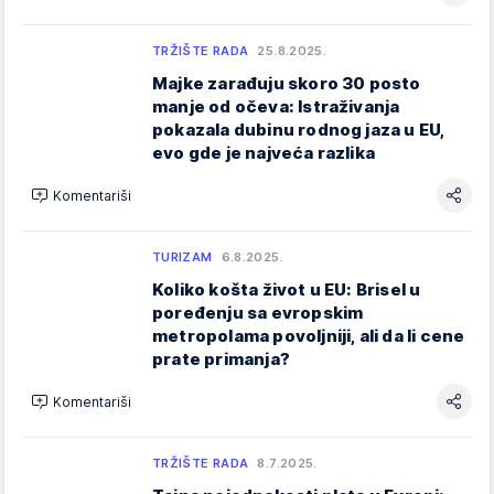
TRŽIŠTE RADA
25.8.2025.
Majke zarađuju skoro 30 posto
manje od očeva: Istraživanja
pokazala dubinu rodnog jaza u EU,
evo gde je najveća razlika
Komentariši
TURIZAM
6.8.2025.
Koliko košta život u EU: Brisel u
poređenju sa evropskim
metropolama povoljniji, ali da li cene
prate primanja?
Komentariši
TRŽIŠTE RADA
8.7.2025.