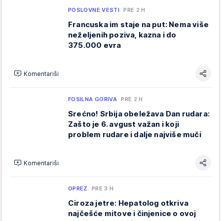
POSLOVNE VESTI
PRE 2 H
Francuska im staje na put: Nema više
neželjenih poziva, kazna i do
375.000 evra
Komentariši
FOSILNA GORIVA
PRE 2 H
Srećno! Srbija obeležava Dan rudara:
Zašto je 6. avgust važan i koji
problem rudare i dalje najviše muči
Komentariši
OPREZ
PRE 3 H
Ciroza jetre: Hepatolog otkriva
najčešće mitove i činjenice o ovoj