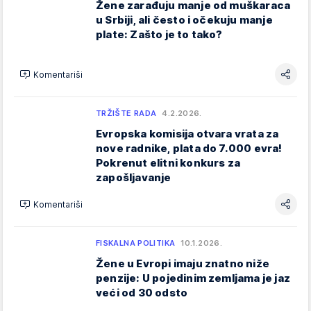
Žene zarađuju manje od muškaraca
u Srbiji, ali često i očekuju manje
plate: Zašto je to tako?
Komentariši
TRŽIŠTE RADA
4.2.2026.
Evropska komisija otvara vrata za
nove radnike, plata do 7.000 evra!
Pokrenut elitni konkurs za
zapošljavanje
Komentariši
FISKALNA POLITIKA
10.1.2026.
Žene u Evropi imaju znatno niže
penzije: U pojedinim zemljama je jaz
veći od 30 odsto