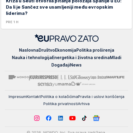
Kriza u Seuti otvorila pitanje položaja Španije u EU:
Da li je Sančez sve usamljeniji među evropskim
liderima?
PRE 1 H
EUpravo
Naslovna
Društvo
Ekonomija
Politika proširenja
zato
Nauka i tehnologija
Energetika i životna sredina
Mladi
Događaji
News
Impresum
Kontakt
Politika o kolačićima
Pravila i uslovi korišćenja
Politika privatnosti
Arhiva
© 2026. MONDO, Inc. Sva prava zadržana.