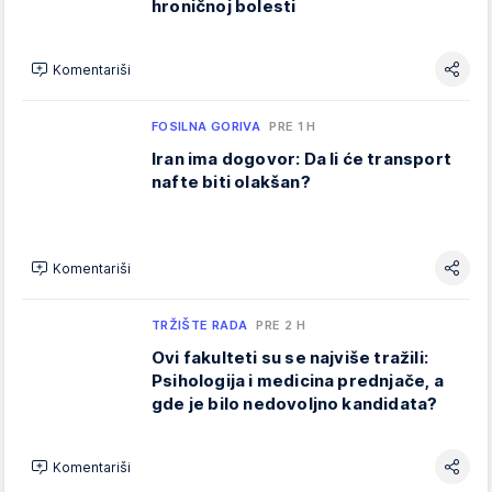
hroničnoj bolesti
Komentariši
FOSILNA GORIVA
PRE 1 H
Iran ima dogovor: Da li će transport
nafte biti olakšan?
Komentariši
TRŽIŠTE RADA
PRE 2 H
Ovi fakulteti su se najviše tražili:
Psihologija i medicina prednjače, a
gde je bilo nedovoljno kandidata?
Komentariši