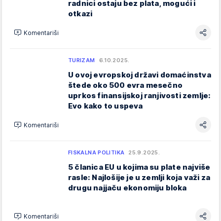
radnici ostaju bez plata, mogući i
otkazi
Komentariši
TURIZAM
6.10.2025.
U ovoj evropskoj državi domaćinstva
štede oko 500 evra mesečno
uprkos finansijskoj ranjivosti zemlje:
Evo kako to uspeva
Komentariši
FISKALNA POLITIKA
25.9.2025.
5 članica EU u kojima su plate najviše
rasle: Najlošije je u zemlji koja važi za
drugu najjaču ekonomiju bloka
Komentariši