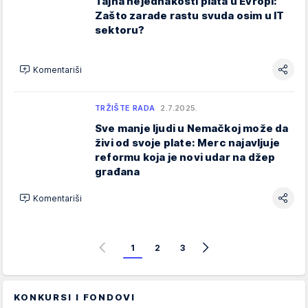
Tajna nejednakosti plata u Evropi:
Zašto zarade rastu svuda osim u IT
sektoru?
Komentariši
TRŽIŠTE RADA
2.7.2025.
Sve manje ljudi u Nemačkoj može da
živi od svoje plate: Merc najavljuje
reformu koja je novi udar na džep
građana
Komentariši
1
2
3
KONKURSI I FONDOVI