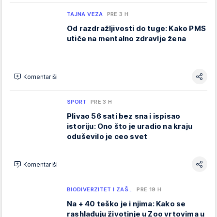
TAJNA VEZA
PRE 3 H
Od razdražljivosti do tuge: Kako PMS
utiče na mentalno zdravlje žena
Komentariši
SPORT
PRE 3 H
Plivao 56 sati bez sna i ispisao
istoriju: Ono što je uradio na kraju
oduševilo je ceo svet
Komentariši
BIODIVERZITET I ZAŠ…
PRE 19 H
Na + 40 teško je i njima: Kako se
rashlađuju životinje u Zoo vrtovima u