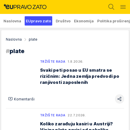
Naslovna
EUpravo zato
Društvo
Ekonomija
Politika proširen
Naslovna
plate
#
plate
TRŽIŠTE RADA
1.8.2026.
Svaki peti posao u EU smatra se
rizičnim: Jedna zemlja predvodi po
ranjivosti zaposlenih
Komentariši
TRŽIŠTE RADA
22.7.2026.
Koliko zarađuju kasiri u Austriji?
Visina plate zavisi od nekoliko