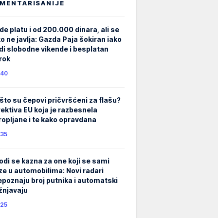
MENTARISANIJE
de platu i od 200.000 dinara, ali se
ko ne javlja: Gazda Paja šokiran iako
di slobodne vikende i besplatan
rok
40
što su čepovi pričvršćeni za flašu?
rektiva EU koja je razbesnela
ropljane i te kako opravdana
35
odi se kazna za one koji se sami
ze u automobilima: Novi radari
epoznaju broj putnika i automatski
žnjavaju
25