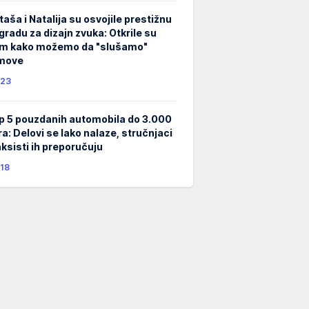
taša i Natalija su osvojile prestižnu
gradu za dizajn zvuka: Otkrile su
m kako možemo da "slušamo"
lmove
23
p 5 pouzdanih automobila do 3.000
ra: Delovi se lako nalaze, stručnjaci
taksisti ih preporučuju
18