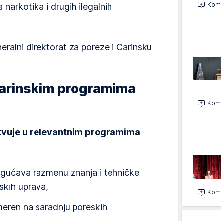
Kome
 narkotika i drugih ilegalnih
alni direktorat za poreze i Carinsku
carinskim programima
Kome
stvuje u relevantnim programima
gućava razmenu znanja i tehničke
skih uprava,
Kome
meren na saradnju poreskih