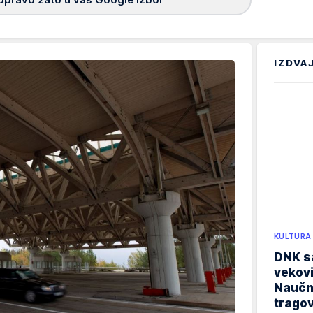
IZDVA
KULTURA
DNK sa
vekovi
Naučn
trago