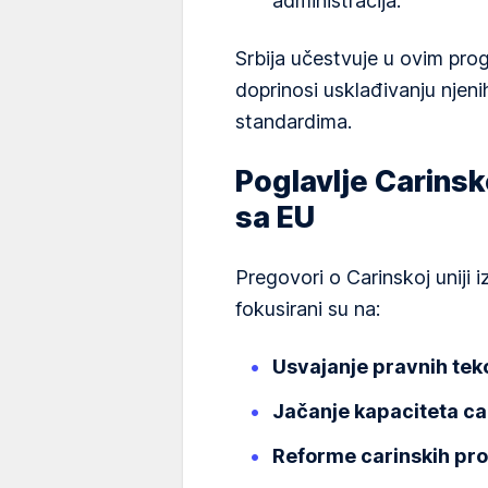
administracija.
Srbija učestvuje u ovim pro
doprinosi usklađivanju njeni
standardima.
Poglavlje Carinsk
sa EU
Pregovori o Carinskoj uniji 
fokusirani su na:
Usvajanje pravnih tek
Jačanje kapaciteta ca
Reforme carinskih pr