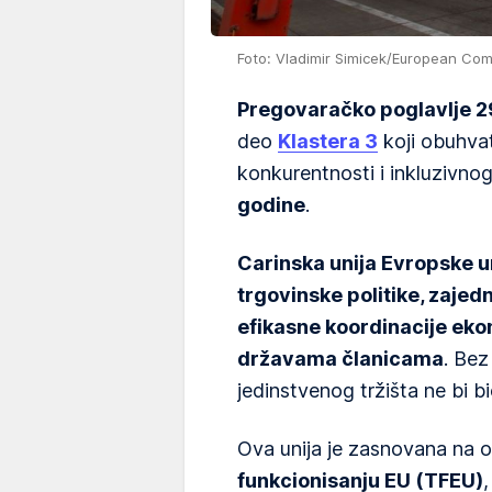
Foto: Vladimir Simicek/European Co
Pregovaračko poglavlje 2
deo
Klastera 3
koji obuhvat
konkurentnosti i inkluzivnog
godine
.
Carinska unija Evropske u
trgovinske politike, zajed
efikasne koordinacije eko
državama članicama
. Bez
jedinstvenog tržišta ne bi 
Ova unija je zasnovana na
funkcionisanju EU (TFEU)
,