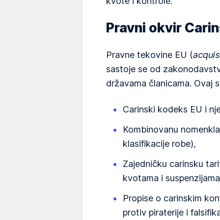
kvote i kontrole.
Pravni okvir Cari
Pravne tekovine EU (
acqui
sastoje se od zakonodavstva
državama članicama. Ovaj sk
Carinski kodeks EU i n
Kombinovanu nomenklatu
klasifikacije robe),
Zajedničku carinsku tari
kvotama i suspenzijama 
Propise o carinskim kon
protiv piraterije i falsif