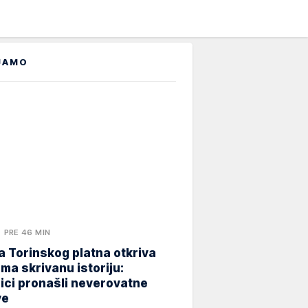
JAMO
PRE 46 MIN
 Torinskog platna otkriva
ma skrivanu istoriju:
ici pronašli neverovatne
ve