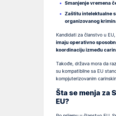
Smanjenje vremena če
Zaštitu intelektualne s
organizovanog kriminal
Kandidati za članstvo u EU,
imaju operativno sposobnu
koordinaciju između carine
Takođe, država mora da razv
su kompatibilne sa EU stand
kompjuterizovanim carinski
Šta se menja za S
EU?
Po prijemu u članstvo EU, Sr