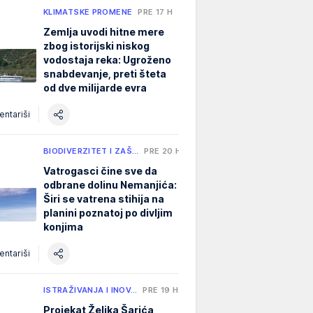
KLIMATSKE PROMENE
PRE 17 H
Zemlja uvodi hitne mere
zbog istorijski niskog
vodostaja reka: Ugroženo
snabdevanje, preti šteta
od dve milijarde evra
ntariši
BIODIVERZITET I ZAŠ…
PRE 20 H
Vatrogasci čine sve da
odbrane dolinu Nemanjića:
Širi se vatrena stihija na
planini poznatoj po divljim
konjima
ntariši
ISTRAŽIVANJA I INOV…
PRE 19 H
Projekat Željka Šarića