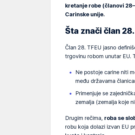
kretanje robe (članovi 28–3
Carinske unije.
Šta znači član 28
Član 28. TFEU jasno definiš
trgovinu robom unutar EU. T
Ne postoje carine niti m
među državama članica
Primenjuje se zajednička
zemalja (zemalja koje ni
Drugim rečima,
roba se slo
robu koja dolazi izvan EU pr