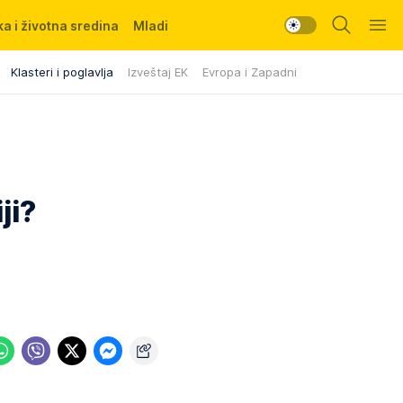
a i životna sredina
Mladi
Klasteri i poglavlja
Izveštaj EK
Evropa i Zapadni Balkan
ji?