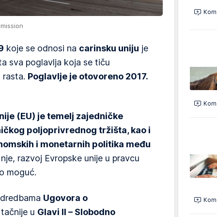
Kome
mmission
9
koje se odnosi na
carinsku uniju
je
a sva poglavlja koja se tiču
 rasta.
Poglavlje je otovoreno 2017.
Kome
nije (EU)
je temelj zajedničke
ničkog poljoprivrednog tržišta, kao i
nomskih i monetarnih politika među
 nje, razvoj Evropske unije u pravcu
bio moguć.
 odredbama
Ugovora o
Kome
 tačnije u
Glavi II – Slobodno