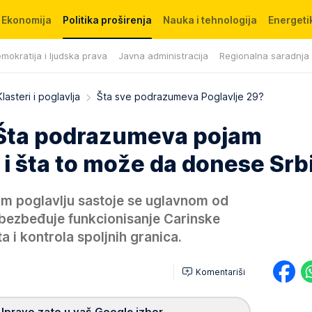
Ekonomija
Politika proširenja
Nauka i tehnologija
Energetik
mokratija i ljudska prava
Javna administracija
Regionalna saradnja
Klasteri i poglavlja
Šta sve podrazumeva Poglavlje 29?
- Šta podrazumeva pojam
 i šta to može da donese Srbi
m poglavlju sastoje se uglavnom od
bezbeđuje funkcionisanje Carinske
ta i kontrola spoljnih granica.
Komentariši
Upravo zato u vaš Google izbor