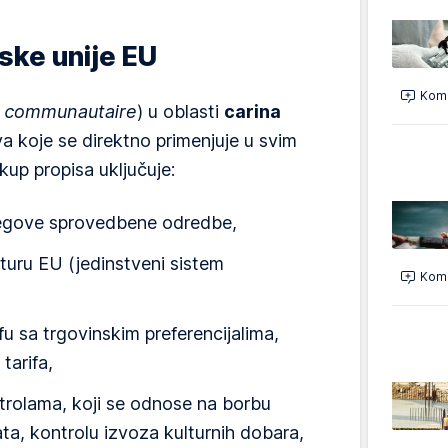
nske unije EU
Kome
s communautaire
) u oblasti
carina
 koje se direktno primenjuje u svim
up propisa uključuje:
jegove sprovedbene odredbe,
ru EU (jedinstveni sistem
Kome
fu sa trgovinskim preferencijalima,
tarifa,
trolama, koji se odnose na borbu
ikata, kontrolu izvoza kulturnih dobara,