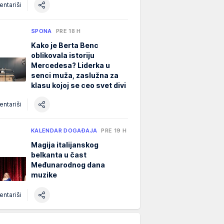
ntariši
SPONA
PRE 18 H
Kako je Berta Benc
oblikovala istoriju
Mercedesa? Liderka u
senci muža, zaslužna za
klasu kojoj se ceo svet divi
ntariši
KALENDAR DOGAĐAJA
PRE 19 H
Magija italijanskog
belkanta u čast
Međunarodnog dana
muzike
ntariši