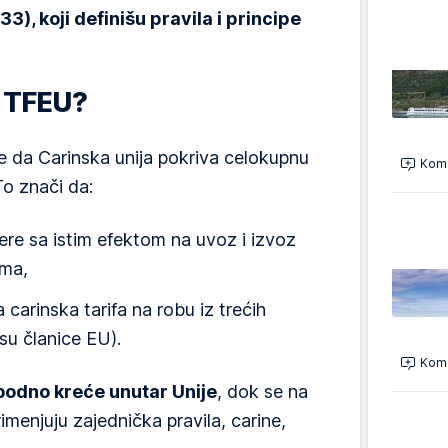
3), koji definišu pravila i principe
. TFEU?
e da Carinska unija pokriva celokupnu
Kome
o znači da:
ere sa istim efektom na uvoz i izvoz
ma,
 carinska tarifa na robu iz trećih
su članice EU).
Kome
bodno kreće unutar Unije
, dok se na
imenjuju zajednička pravila, carine,