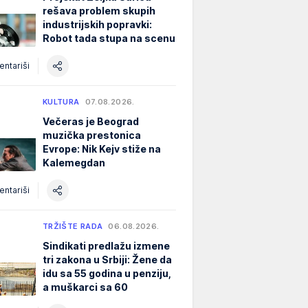
rešava problem skupih
industrijskih popravki:
Robot tada stupa na scenu
ntariši
KULTURA
07.08.2026.
Večeras je Beograd
muzička prestonica
Evrope: Nik Kejv stiže na
Kalemegdan
ntariši
TRŽIŠTE RADA
06.08.2026.
Sindikati predlažu izmene
tri zakona u Srbiji: Žene da
idu sa 55 godina u penziju,
a muškarci sa 60