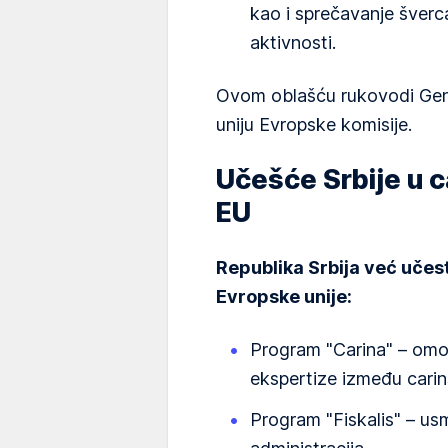
kao i sprečavanje šverca
aktivnosti.
Ovom oblašću rukovodi Gener
uniju Evropske komisije.
Učešće Srbije u 
EU
Republika Srbija već uče
Evropske unije:
Program "Carina" – omo
ekspertize između carin
Program "Fiskalis" – us