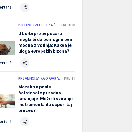
ntariši
BIODIVERZITET I ZAŠ…
PRE 11 MIN
U borbi protiv požara
mogla bi da pomogne ova
moćna životinja: Kakva je
uloga evropskih bizona?
ntariši
PREVENCIJA KAO GARA…
PRE 1 H
Mozak se posle
četrdesete prirodno
smanjuje: Može li sviranje
instrumenta da uspori taj
proces?
ntariši