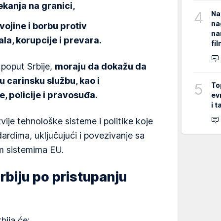
kanja na granici,
4
Na
na
vojine i borbu protiv
na
a, korupcije i prevara.
fi
 poput Srbije,
moraju da dokažu da
 carinsku službu, kao i
5
To
, policije i pravosuđa.
ev
i 
ije tehnološke sisteme i politike koje
ardima, uključujući i povezivanje sa
m sistemima EU.
rbiju po pristupanju
bija će: