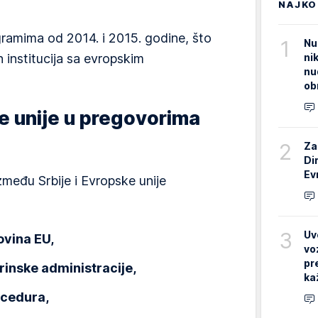
NAJKO
gramima od 2014. i 2015. godine, što
1
Nu
ni
h institucija sa evropskim
nu
ob
e unije u pregovorima
2
Za
Di
Ev
između Srbije i Evropske unije
3
Uv
ovina EU,
vo
pr
rinske administracije,
ka
ocedura,