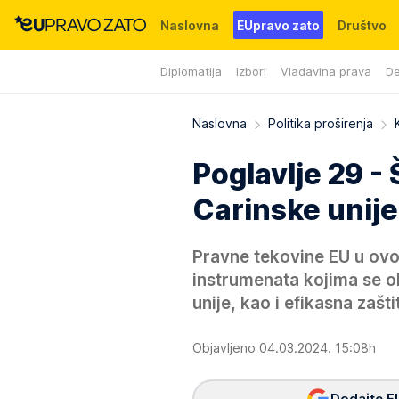
Naslovna
EUpravo zato
Društvo
Diplomatija
Izbori
Vladavina prava
De
Događaji
News
WMG fondacija
Naslovna
Politika proširenja
Poglavlje 29 
Carinske unije
Pravne tekovine EU u ovo
instrumenata kojima se o
unije, kao i efikasna zašti
Objavljeno 04.03.2024. 15:08h
Dodajte E