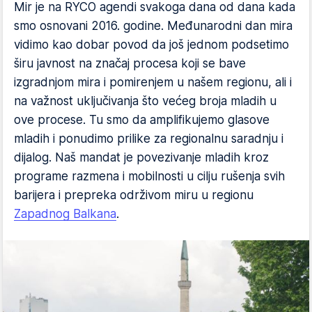
Mir je na RYCO agendi svakoga dana od dana kada
smo osnovani 2016. godine. Međunarodni dan mira
vidimo kao dobar povod da još jednom podsetimo
širu javnost na značaj procesa koji se bave
izgradnjom mira i pomirenjem u našem regionu, ali i
na važnost uključivanja što većeg broja mladih u
ove procese. Tu smo da amplifikujemo glasove
mladih i ponudimo prilike za regionalnu saradnju i
dijalog. Naš mandat je povezivanje mladih kroz
programe razmena i mobilnosti u cilju rušenja svih
barijera i prepreka održivom miru u regionu
Zapadnog Balkana
.