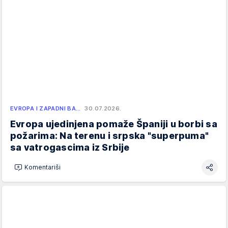
EVROPA I ZAPADNI BA…
30.07.2026.
Evropa ujedinjena pomaže Španiji u borbi sa
požarima: Na terenu i srpska "superpuma"
sa vatrogascima iz Srbije
Komentariši