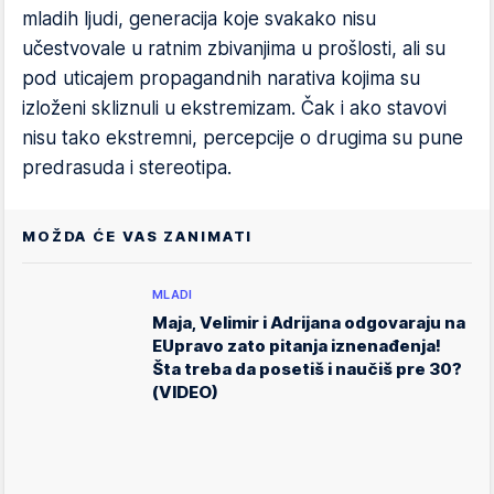
mladih ljudi, generacija koje svakako nisu
učestvovale u ratnim zbivanjima u prošlosti, ali su
pod uticajem propagandnih narativa kojima su
izloženi skliznuli u ekstremizam. Čak i ako stavovi
nisu tako ekstremni, percepcije o drugima su pune
predrasuda i stereotipa.
MOŽDA ĆE VAS ZANIMATI
MLADI
Maja, Velimir i Adrijana odgovaraju na
EUpravo zato pitanja iznenađenja!
Šta treba da posetiš i naučiš pre 30?
(VIDEO)