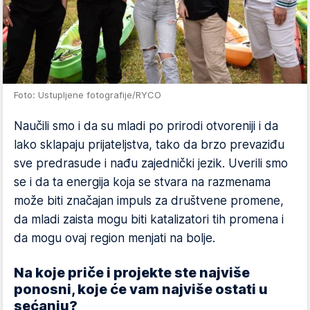
Foto: Ustupljene fotografije/RYCO
Naučili smo i da su mladi po prirodi otvoreniji i da
lako sklapaju prijateljstva, tako da brzo prevaziđu
sve predrasude i nađu zajednički jezik. Uverili smo
se i da ta energija koja se stvara na razmenama
može biti značajan impuls za društvene promene,
da mladi zaista mogu biti katalizatori tih promena i
da mogu ovaj region menjati na bolje.
Na koje priče i projekte ste najviše
ponosni, koje će vam najviše ostati u
sećanju?