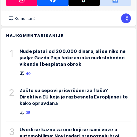
Komentariši
NAJKOMENTARISANIJE
1
Nude platu i od 200.000 dinara, ali se niko ne
javlja: Gazda Paja šokiran iako nudi slobodne
vikende i besplatan obrok
40
2
Zašto su čepovi pričvršćeni za flašu?
Direktiva EU koja je razbesnela Evropljane i te
kako opravdana
35
3
Uvodi se kazna za one koji se sami voze u
automobilima: Novi radari prepoznaju broj