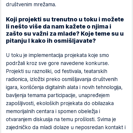
društvenim mrežama.
Koji projekti su trenutno u toku i možete
li nešto više da nam kažete o njima i
zašto su važni za mlade? Koje teme su u
pitanju I kako ih osmišljavate?
U toku je implementacija projekata koje smo
podržali kroz sve gore navedene konkurse.
Projekti su raznoliki, od festivala, teatarskih
radionica, izložbi preko osmišljavanja društvenih
igara, korišćenja digitalnih alata i novih tehnologija,
bavljenja temama participacije, unapređejem
zapošljivosti, ekoloških projekata do obilazaka
memorijalnih centara i spomen obeležja i
otvaranjem diskusija na temu prošlosti. Svima je
zajedničko da mladi dolaze u neposredan kontakt i