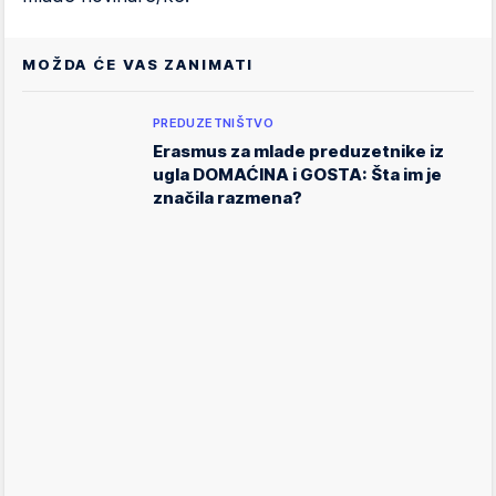
MOŽDA ĆE VAS ZANIMATI
PREDUZETNIŠTVO
Erasmus za mlade preduzetnike iz
ugla DOMAĆINA i GOSTA: Šta im je
značila razmena?