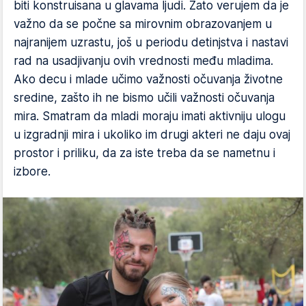
biti konstruisana u glavama ljudi. Zato verujem da je
važno da se počne sa mirovnim obrazovanjem u
najranijem uzrastu, još u periodu detinjstva i nastavi
rad na usadjivanju ovih vrednosti među mladima.
Ako decu i mlade učimo važnosti očuvanja životne
sredine, zašto ih ne bismo učili važnosti očuvanja
mira. Smatram da mladi moraju imati aktivniju ulogu
u izgradnji mira i ukoliko im drugi akteri ne daju ovaj
prostor i priliku, da za iste treba da se nametnu i
izbore.