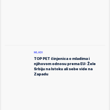
MLADI
TOP PET činjenica o mladima i
njihovom odnosu prema EU: Žele
Srbiju na Istoku ali sebe vide na
Zapadu