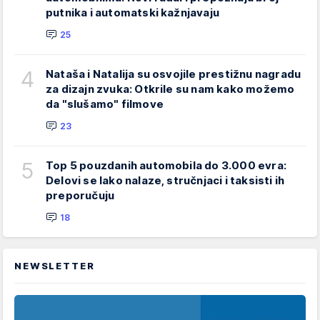
putnika i automatski kažnjavaju
25
4
Nataša i Natalija su osvojile prestižnu nagradu
za dizajn zvuka: Otkrile su nam kako možemo
da "slušamo" filmove
23
5
Top 5 pouzdanih automobila do 3.000 evra:
Delovi se lako nalaze, stručnjaci i taksisti ih
preporučuju
18
NEWSLETTER