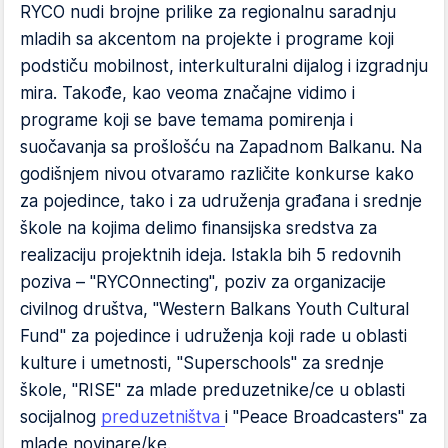
RYCO nudi brojne prilike za regionalnu saradnju
mladih sa akcentom na projekte i programe koji
podstiču mobilnost, interkulturalni dijalog i izgradnju
mira. Takođe, kao veoma značajne vidimo i
programe koji se bave temama pomirenja i
suočavanja sa prošlošću na Zapadnom Balkanu. Na
godišnjem nivou otvaramo različite konkurse kako
za pojedince, tako i za udruženja građana i srednje
škole na kojima delimo finansijska sredstva za
realizaciju projektnih ideja. Istakla bih 5 redovnih
poziva – "RYCOnnecting", poziv za organizacije
civilnog društva, "Western Balkans Youth Cultural
Fund" za pojedince i udruženja koji rade u oblasti
kulture i umetnosti, "Superschools" za srednje
škole, "RISE" za mlade preduzetnike/ce u oblasti
socijalnog
preduzetništva
i "Peace Broadcasters" za
mlade novinare/ke.