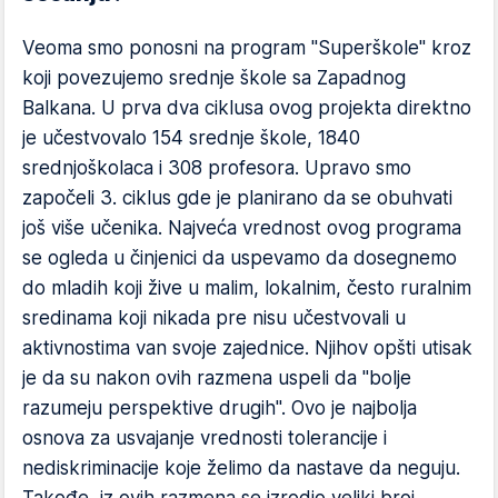
Veoma smo ponosni na program "Superškole" kroz
koji povezujemo srednje škole sa Zapadnog
Balkana. U prva dva ciklusa ovog projekta direktno
je učestvovalo 154 srednje škole, 1840
srednjoškolaca i 308 profesora. Upravo smo
započeli 3. ciklus gde je planirano da se obuhvati
još više učenika. Najveća vrednost ovog programa
se ogleda u činjenici da uspevamo da dosegnemo
do mladih koji žive u malim, lokalnim, često ruralnim
sredinama koji nikada pre nisu učestvovali u
aktivnostima van svoje zajednice. Njihov opšti utisak
je da su nakon ovih razmena uspeli da "bolje
razumeju perspektive drugih". Ovo je najbolja
osnova za usvajanje vrednosti tolerancije i
nediskriminacije koje želimo da nastave da neguju.