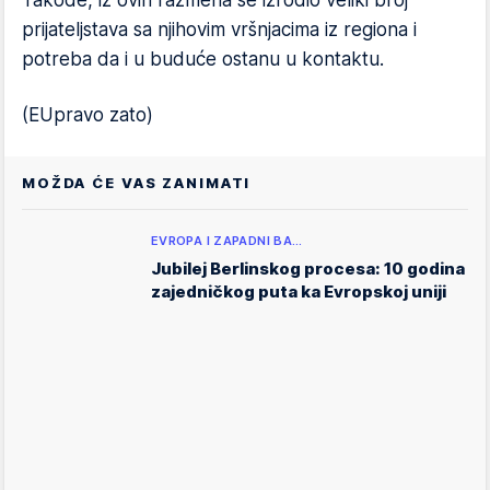
Takođe, iz ovih razmena se izrodio veliki broj
prijateljstava sa njihovim vršnjacima iz regiona i
potreba da i u buduće ostanu u kontaktu.
(EUpravo zato)
MOŽDA ĆE VAS ZANIMATI
EVROPA I ZAPADNI BA…
Jubilej Berlinskog procesa: 10 godina
zajedničkog puta ka Evropskoj uniji