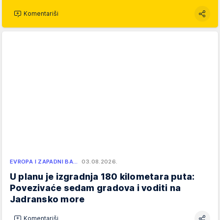
Komentariši
EVROPA I ZAPADNI BA…
03.08.2026.
U planu je izgradnja 180 kilometara puta:
Povezivaće sedam gradova i voditi na
Jadransko more
Komentariši