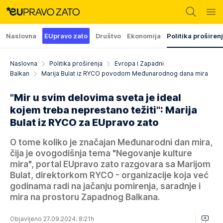
Naslovna
EUpravo zato
Društvo
Ekonomija
Politika proširen
Naslovna
Politika proširenja
Evropa i Zapadni
Balkan
Marija Bulat iz RYCO povodom Međunarodnog dana mira
"Mir u svim delovima sveta je ideal
kojem treba neprestano težiti": Marija
Bulat iz RYCO za EUpravo zato
O tome koliko je značajan Međunarodni dan mira,
čija je ovogodišnja tema "Negovanje kulture
mira", portal EUpravo zato razgovara sa Marijom
Bulat, direktorkom RYCO - organizacije koja već
godinama radi na jačanju pomirenja, saradnje i
mira na prostoru Zapadnog Balkana.
Objavljeno 27.09.2024. 8:21h