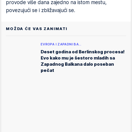
provode više dana zajedno na istom mestu,
povezujući se i zbližavajući se.
MOŽDA ĆE VAS ZANIMATI
EVROPA I ZAPADNI BA…
Deset godina od Berlinskog procesa!
Evo kako mu je šestoro mladih sa
Zapadnog Balkana dalo poseban
pečat