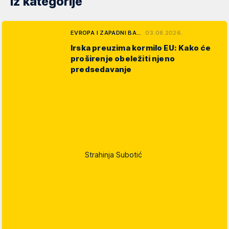
Iz kategorije
EVROPA I ZAPADNI BA…
03.08.2026.
Irska preuzima kormilo EU: Kako će
proširenje obeležiti njeno
predsedavanje
Strahinja Subotić