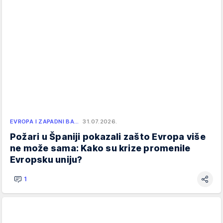
EVROPA I ZAPADNI BA…
31.07.2026.
Požari u Španiji pokazali zašto Evropa više
ne može sama: Kako su krize promenile
Evropsku uniju?
1