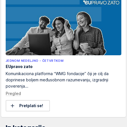
JEDNOM NEDELJNO - ČETVRTKOM
EUpravo zato
Komunikaciona platforma “WMG fondacije” čiji je cilj da
doprinese boljem međusobnom razumevanju, izgradnji
poverenja...
Pregled
Pretplati se!