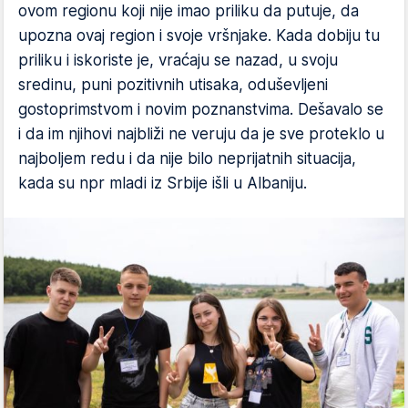
ovom regionu koji nije imao priliku da putuje, da
upozna ovaj region i svoje vršnjake. Kada dobiju tu
priliku i iskoriste je, vraćaju se nazad, u svoju
sredinu, puni pozitivnih utisaka, oduševljeni
gostoprimstvom i novim poznanstvima. Dešavalo se
i da im njihovi najbliži ne veruju da je sve proteklo u
najboljem redu i da nije bilo neprijatnih situacija,
kada su npr mladi iz Srbije išli u Albaniju.