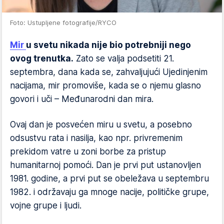
Foto: Ustupljene fotografije/RYCO
Mir
u svetu nikada nije bio potrebniji nego
ovog trenutka.
Zato se valja podsetiti 21.
septembra, dana kada se, zahvaljujući Ujedinjenim
nacijama, mir promoviše, kada se o njemu glasno
govori i uči – Međunarodni dan mira.
Ovaj dan je posvećen miru u svetu, a posebno
odsustvu rata i nasilja, kao npr. privremenim
prekidom vatre u zoni borbe za pristup
humanitarnoj pomoći. Dan je prvi put ustanovljen
1981. godine, a prvi put se obeležava u septembru
1982. i održavaju ga mnoge nacije, političke grupe,
vojne grupe i ljudi.