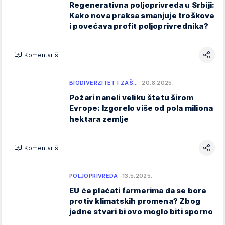
Regenerativna poljoprivreda u Srbiji:
Kako nova praksa smanjuje troškove
i povećava profit poljoprivrednika?
Komentariši
BIODIVERZITET I ZAŠ…
20.8.2025.
Požari naneli veliku štetu širom
Evrope: Izgorelo više od pola miliona
hektara zemlje
Komentariši
POLJOPRIVREDA
13.5.2025.
EU će plaćati farmerima da se bore
protiv klimatskih promena? Zbog
jedne stvari bi ovo moglo biti sporno