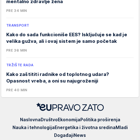
mentalno zdravlje žena
PRE 34 MIN
TRANSPORT
Kako do sada funkcioniše EES? Isključuje se kad je
velika gužva, ali i ovaj sistem je samo početak
PRE 36 MIN
TRŽIŠTE RADA
Kako zaštititi radnike od toplotnog udara?
Opasnost vreba, a oni su najugroženiji
PRE 40 MIN
EUpravo
Naslovna
Društvo
Ekonomija
Politika proširenja
zato
Nauka i tehnologija
Energetika i životna sredina
Mladi
Događaji
News