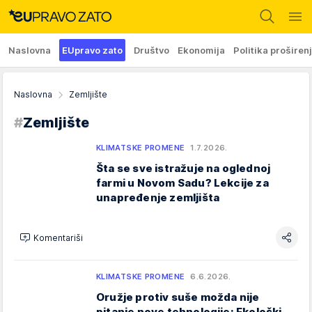
Naslovna
EUpravo zato
Društvo
Ekonomija
Politika proširen
Naslovna
Zemljište
#
Zemljište
KLIMATSKE PROMENE
1.7.2026.
Šta se sve istražuje na oglednoj
farmi u Novom Sadu? Lekcije za
unapređenje zemljišta
Komentariši
KLIMATSKE PROMENE
6.6.2026.
Oružje protiv suše možda nije
pitanje nove tehnologije: Ekološki