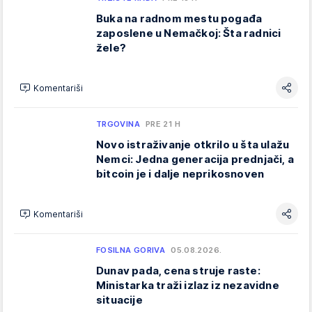
Buka na radnom mestu pogađa
zaposlene u Nemačkoj: Šta radnici
žele?
Komentariši
TRGOVINA
PRE 21 H
Novo istraživanje otkrilo u šta ulažu
Nemci: Jedna generacija prednjači, a
bitcoin je i dalje neprikosnoven
Komentariši
FOSILNA GORIVA
05.08.2026.
Dunav pada, cena struje raste:
Ministarka traži izlaz iz nezavidne
situacije