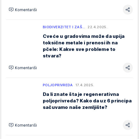
Komentariši
BIODIVERZITET I ZAŠ…
22.4.2025.
Cveće u gradovima može da upija
toksične metale i prenosi ih na
pčele: Kakve sve probleme to
stvara?
Komentariši
POLJOPRIVREDA
17.4.2025.
Da li znate šta je regenerativna
poljoprivreda? Kako da uz 6 principa
sačuvamo naše zemljište?
Komentariši