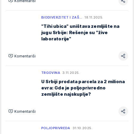
Komentariši
BIODIVERZITET I ZAŠ…
18.11.2025.
"Tihi ubica" uništava zemljište na
jugu Srbije: Rešenje su "žive
laboratorije"
Komentariši
TRGOVINA
3.11.2025.
U Srbiji prodata parcela za 2 miliona
evra: Gde je poljoprivredno
zemljište najskuplje?
Komentariši
POLJOPRIVREDA
31.10.2025.