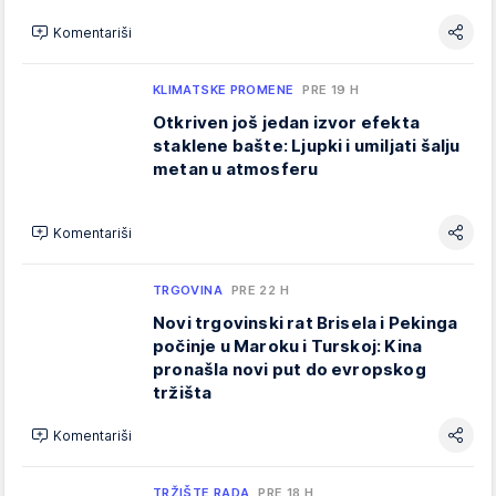
Komentariši
KLIMATSKE PROMENE
PRE 19 H
Otkriven još jedan izvor efekta
staklene bašte: Ljupki i umiljati šalju
metan u atmosferu
Komentariši
TRGOVINA
PRE 22 H
Novi trgovinski rat Brisela i Pekinga
počinje u Maroku i Turskoj: Kina
pronašla novi put do evropskog
tržišta
Komentariši
TRŽIŠTE RADA
PRE 18 H