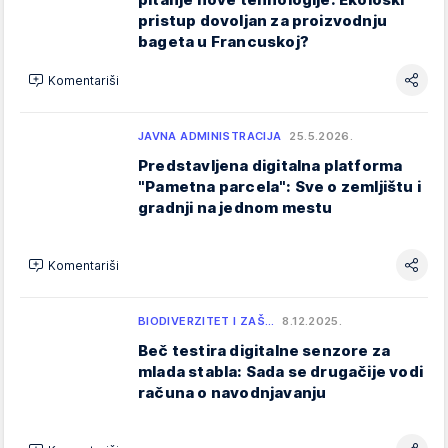
pristup dovoljan za proizvodnju
bageta u Francuskoj?
Komentariši
JAVNA ADMINISTRACIJA
25.5.2026.
Predstavljena digitalna platforma
"Pametna parcela": Sve o zemljištu i
gradnji na jednom mestu
Komentariši
BIODIVERZITET I ZAŠ…
8.12.2025.
Beč testira digitalne senzore za
mlada stabla: Sada se drugačije vodi
računa o navodnjavanju