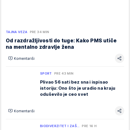
TAJNA VEZA
PRE 34 MIN
Od razdražljivosti do tuge: Kako PMS utiče
na mentalno zdravlje žena
Komentariši
SPORT
PRE 43 MIN
Plivao 56 sati bez sna i ispisao
istoriju: Ono što je uradio na kraju
oduševilo je ceo svet
Komentariši
BIODIVERZITET I ZAŠ…
PRE 16 H