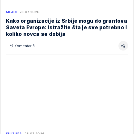
MLADI
28.07.2026.
Kako organizacije iz Srbije mogu do grantova
Saveta Evrope: Istražite šta je sve potrebno i
koliko novca se dobija
Komentariši
KULTURA
28.07.2026.