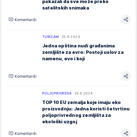
pokazali da sve može preko
satelitskih snimaka
Komentariši
TURIZAM
25.9.2024.
Jedna opština nudi građanima
zemljište za evro: Postoji uslov za
namenu, evo i koji
Komentariši
POLJOPRIVREDA
28.8.2024.
TOP 10 EU zemalja koje imaju eko
proizvodnju: Jedna koristi četvrtinu
poljoprivrednog zemljišta za
ekološki uzgoj
Komentariši