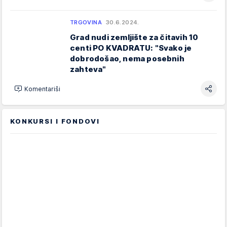
TRGOVINA
30.6.2024.
Grad nudi zemljište za čitavih 10
centi PO KVADRATU: "Svako je
dobrodošao, nema posebnih
zahteva"
Komentariši
KONKURSI I FONDOVI