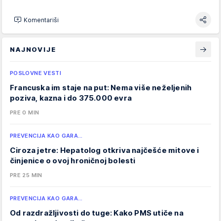
Komentariši
NAJNOVIJE
POSLOVNE VESTI
Francuska im staje na put: Nema više neželjenih
poziva, kazna i do 375.000 evra
PRE 0 MIN
PREVENCIJA KAO GARA…
Ciroza jetre: Hepatolog otkriva najčešće mitove i
činjenice o ovoj hroničnoj bolesti
PRE 25 MIN
PREVENCIJA KAO GARA…
Od razdražljivosti do tuge: Kako PMS utiče na