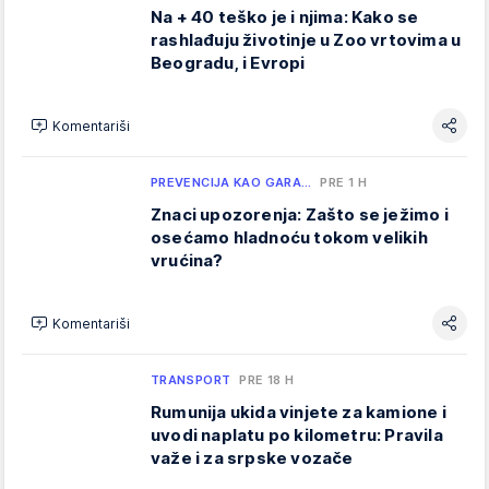
Na + 40 teško je i njima: Kako se
rashlađuju životinje u Zoo vrtovima u
Beogradu, i Evropi
Komentariši
PREVENCIJA KAO GARA…
PRE 1 H
Znaci upozorenja: Zašto se ježimo i
osećamo hladnoću tokom velikih
vrućina?
Komentariši
TRANSPORT
PRE 18 H
Rumunija ukida vinjete za kamione i
uvodi naplatu po kilometru: Pravila
važe i za srpske vozače