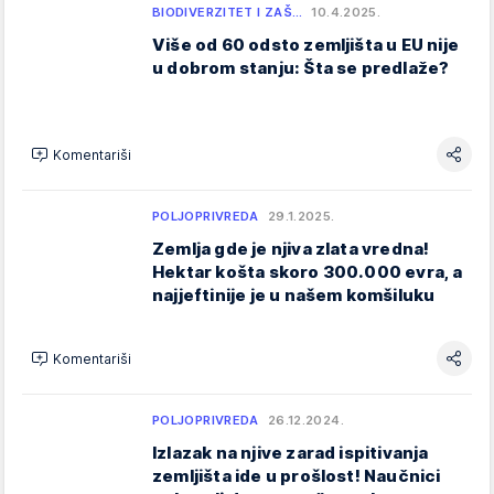
BIODIVERZITET I ZAŠ…
10.4.2025.
Više od 60 odsto zemljišta u EU nije
u dobrom stanju: Šta se predlaže?
Komentariši
POLJOPRIVREDA
29.1.2025.
Zemlja gde je njiva zlata vredna!
Hektar košta skoro 300.000 evra, a
najjeftinije je u našem komšiluku
Komentariši
POLJOPRIVREDA
26.12.2024.
Izlazak na njive zarad ispitivanja
zemljišta ide u prošlost! Naučnici