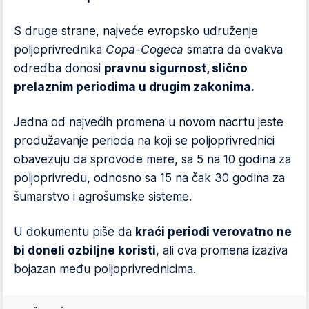
S druge strane, najveće evropsko udruženje
poljoprivrednika
Copa-Cogeca
smatra da ovakva
odredba donosi
pravnu sigurnost, slično
prelaznim periodima u drugim zakonima.
Jedna od najvećih promena u novom nacrtu jeste
produžavanje perioda na koji se poljoprivrednici
obavezuju da sprovode mere, sa 5 na 10 godina za
poljoprivredu, odnosno sa 15 na čak 30 godina za
šumarstvo i agrošumske sisteme.
U dokumentu piše da
kraći periodi verovatno ne
bi doneli ozbiljne koristi
, ali ova promena izaziva
bojazan među poljoprivrednicima.