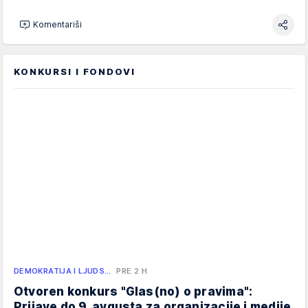
Komentariši
KONKURSI I FONDOVI
DEMOKRATIJA I LJUDS…
PRE 2 H
Otvoren konkurs "Glas(no) o pravima":
Prijave do 9. avgusta za organizacije i medije