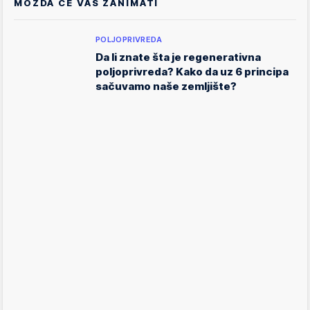
MOŽDA ĆE VAS ZANIMATI
POLJOPRIVREDA
Da li znate šta je regenerativna
poljoprivreda? Kako da uz 6 principa
sačuvamo naše zemljište?