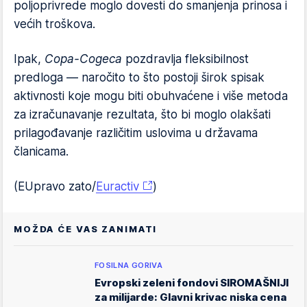
poljoprivrede moglo dovesti do smanjenja prinosa i
većih troškova.
Ipak,
Copa-Cogeca
pozdravlja fleksibilnost
predloga — naročito to što postoji širok spisak
aktivnosti koje mogu biti obuhvaćene i više metoda
za izračunavanje rezultata, što bi moglo olakšati
prilagođavanje različitim uslovima u državama
članicama.
(EUpravo zato/
Euractiv
)
MOŽDA ĆE VAS ZANIMATI
FOSILNA GORIVA
Evropski zeleni fondovi SIROMAŠNIJI
za milijarde: Glavni krivac niska cena