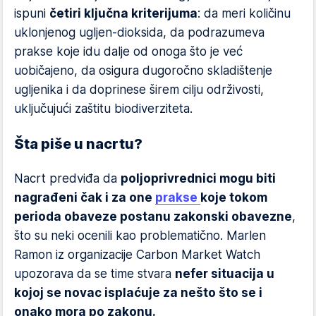
ispuni
četiri ključna kriterijuma
: da meri količinu
uklonjenog ugljen-dioksida, da podrazumeva
prakse koje idu dalje od onoga što je već
uobičajeno, da osigura dugoročno skladištenje
ugljenika i da doprinese širem cilju održivosti,
uključujući zaštitu biodiverziteta.
Šta piše u nacrtu?
Nacrt predviđa da
poljoprivrednici mogu biti
nagrađeni čak i za one
prakse
koje tokom
perioda obaveze postanu zakonski obavezne
,
što su neki ocenili kao problematično. Marlen
Ramon iz organizacije Carbon Market Watch
upozorava da se time stvara
nefer situacija u
kojoj se novac isplaćuje za nešto što se i
onako mora po zakonu.