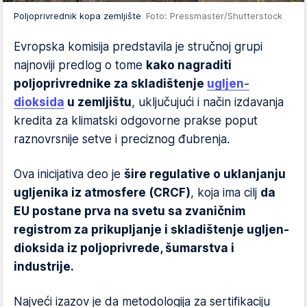
Poljoprivrednik kopa zemljište
Foto: Pressmaster/Shutterstock
Evropska komisija predstavila je stručnoj grupi
najnoviji predlog o tome
kako nagraditi
poljoprivrednike za skladištenje
ugljen-
dioksida
u zemljištu
, uključujući i način izdavanja
kredita za klimatski odgovorne prakse poput
raznovrsnije setve i preciznog đubrenja.
Ova inicijativa deo je
šire regulative o uklanjanju
ugljenika iz atmosfere (CRCF)
, koja ima cilj
da
EU postane prva na svetu sa zvaničnim
registrom za prikupljanje i skladištenje ugljen-
dioksida iz poljoprivrede, šumarstva i
industrije.
Najveći izazov je da metodologija za sertifikaciju