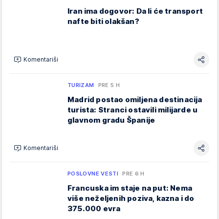
Iran ima dogovor: Da li će transport
nafte biti olakšan?
Komentariši
TURIZAM
PRE 5 H
Madrid postao omiljena destinacija
turista: Stranci ostavili milijarde u
glavnom gradu Španije
Komentariši
POSLOVNE VESTI
PRE 6 H
Francuska im staje na put: Nema
više neželjenih poziva, kazna i do
375.000 evra