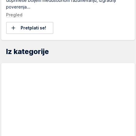
doprinese boljem međusobnom razumevanju, izgradnji
poverenja...
Pregled
Pretplati se!
Iz kategorije