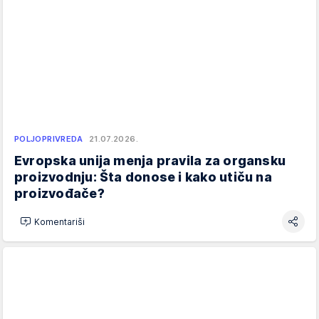
POLJOPRIVREDA
21.07.2026.
Evropska unija menja pravila za organsku
proizvodnju: Šta donose i kako utiču na
proizvođače?
Komentariši