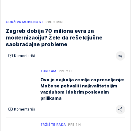
ODRŽIVA MOBILNOST
PRE 2 MIN
Zagreb dobija 70 miliona evra za
modernizaciju? Žele da reše ključne
saobraćajne probleme
Komentariši
TURIZAM
PRE 2 H
Ovo je najbolja zemlja za preseljenje:
Može se pohvaliti najkvalitetnijim
vazduhom i dobrim poslovnim
prilikama
Komentariši
TRŽIŠTE RADA
PRE 1 H