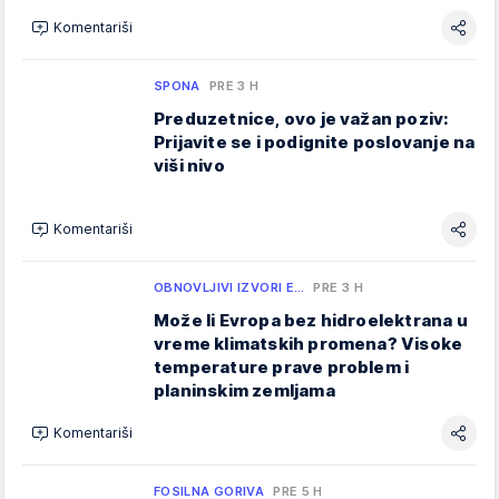
Komentariši
SPONA
PRE 3 H
Preduzetnice, ovo je važan poziv:
Prijavite se i podignite poslovanje na
viši nivo
Komentariši
OBNOVLJIVI IZVORI E…
PRE 3 H
Može li Evropa bez hidroelektrana u
vreme klimatskih promena? Visoke
temperature prave problem i
planinskim zemljama
Komentariši
FOSILNA GORIVA
PRE 5 H