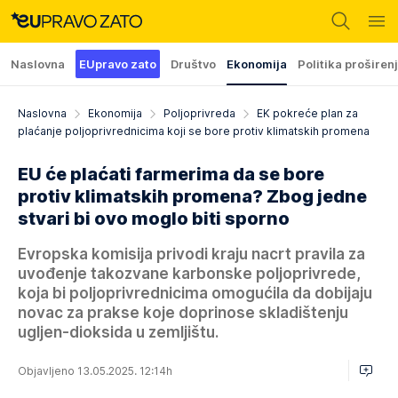
Naslovna
EUpravo zato
Društvo
Ekonomija
Politika proširen
Naslovna
Ekonomija
Poljoprivreda
EK pokreće plan za
plaćanje poljoprivrednicima koji se bore protiv klimatskih promena
EU će plaćati farmerima da se bore
protiv klimatskih promena? Zbog jedne
stvari bi ovo moglo biti sporno
Evropska komisija privodi kraju nacrt pravila za
uvođenje takozvane karbonske poljoprivrede,
koja bi poljoprivrednicima omogućila da dobijaju
novac za prakse koje doprinose skladištenju
ugljen-dioksida u zemljištu.
Objavljeno 13.05.2025. 12:14h