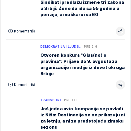
Sindikati predlažu izmene tri zakona
u Srbiji: Žene da idu sa 55 godina u
penziju, a muškarci sa 60
Komentariši
DEMOKRATIJA I LJUDS…
PRE 2 H
Otvoren konkurs "Glas(no) o
pravima": Prijave do 9. avgusta za
organizacije i medije iz devet okruga
Srbije
Komentariši
TRANSPORT
PRE 1 H
Još jedna avio-kompanija se povlači
iz Niša: Destinacije se ne prikazuju ni
za letnju, a ni za predstojeću zimsku
sezonu