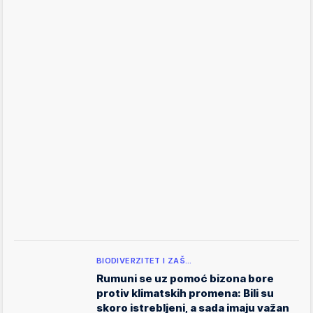
BIODIVERZITET I ZAŠ…
Rumuni se uz pomoć bizona bore
protiv klimatskih promena: Bili su
skoro istrebljeni, a sada imaju važan