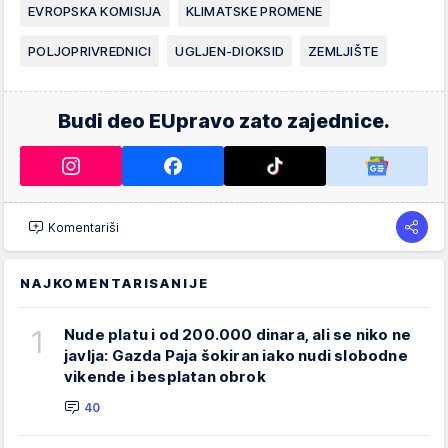
EVROPSKA KOMISIJA
KLIMATSKE PROMENE
POLJOPRIVREDNICI
UGLJEN-DIOKSID
ZEMLJIŠTE
Budi deo EUpravo zato zajednice.
Komentariši
NAJKOMENTARISANIJE
1
Nude platu i od 200.000 dinara, ali se niko ne
javlja: Gazda Paja šokiran iako nudi slobodne
vikende i besplatan obrok
40