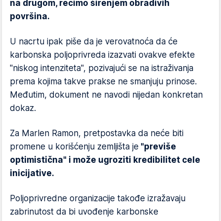
na drugom, recimo širenjem obradivih
površina.
U nacrtu ipak piše da je verovatnoća da će
karbonska poljoprivreda izazvati ovakve efekte
"niskog intenziteta", pozivajući se na istraživanja
prema kojima takve prakse ne smanjuju prinose.
Međutim, dokument ne navodi nijedan konkretan
dokaz.
Za Marlen Ramon, pretpostavka da neće biti
promene u korišćenju zemljišta je
"previše
optimistična" i može ugroziti kredibilitet cele
inicijative.
Poljoprivredne organizacije takođe izražavaju
zabrinutost da bi uvođenje karbonske