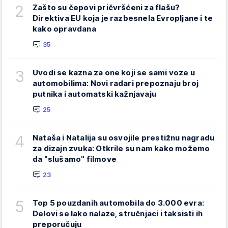
2
Zašto su čepovi pričvršćeni za flašu?
Direktiva EU koja je razbesnela Evropljane i te
kako opravdana
35
3
Uvodi se kazna za one koji se sami voze u
automobilima: Novi radari prepoznaju broj
putnika i automatski kažnjavaju
25
4
Nataša i Natalija su osvojile prestižnu nagradu
za dizajn zvuka: Otkrile su nam kako možemo
da "slušamo" filmove
23
5
Top 5 pouzdanih automobila do 3.000 evra:
Delovi se lako nalaze, stručnjaci i taksisti ih
preporučuju