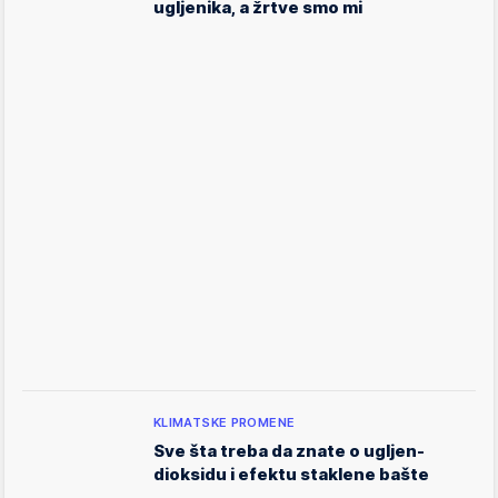
ugljenika, a žrtve smo mi
KLIMATSKE PROMENE
Sve šta treba da znate o ugljen-
dioksidu i efektu staklene bašte