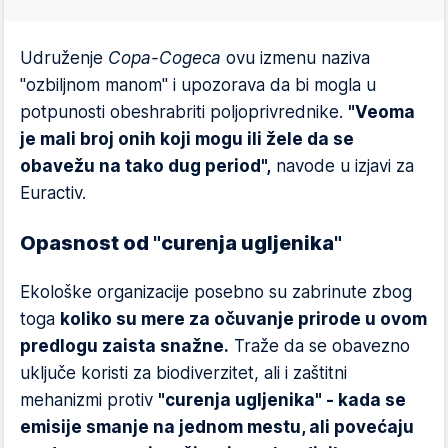
Udruženje
Copa-Cogeca
ovu izmenu naziva
"ozbiljnom manom" i upozorava da bi mogla u
potpunosti obeshrabriti poljoprivrednike.
"Veoma
je mali broj onih koji mogu ili žele da se
obavežu na tako dug period",
navode u izjavi za
Euractiv.
Opasnost od "curenja ugljenika"
Ekološke organizacije posebno su zabrinute zbog
toga
koliko su mere za očuvanje prirode u ovom
predlogu zaista snažne.
Traže da se obavezno
uključe koristi za biodiverzitet, ali i zaštitni
mehanizmi protiv
"curenja ugljenika" - kada se
emisije smanje na jednom mestu, ali povećaju