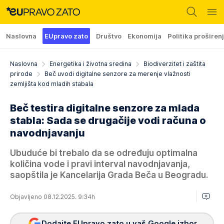
Naslovna
EUpravo zato
Društvo
Ekonomija
Politika proširen
Naslovna
Energetika i životna sredina
Biodiverzitet i zaštita
prirode
Beč uvodi digitalne senzore za merenje vlažnosti
zemljišta kod mladih stabala
Beč testira digitalne senzore za mlada
stabla: Sada se drugačije vodi računa o
navodnjavanju
Ubuduće bi trebalo da se određuju optimalna
količina vode i pravi interval navodnjavanja,
saopštila je Kancelarija Grada Beča u Beogradu.
Objavljeno 08.12.2025. 9:34h
Dodajte EUpravo zato u vaš Google izbor