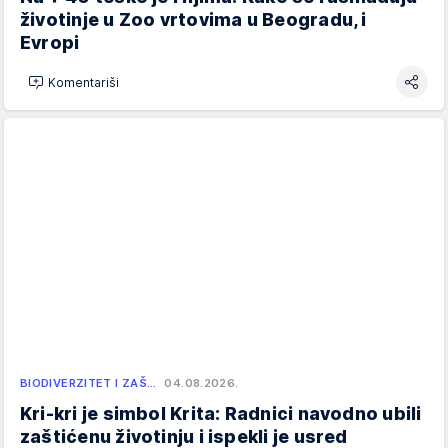
životinje u Zoo vrtovima u Beogradu, i
Evropi
Komentariši
BIODIVERZITET I ZAŠ…
04.08.2026.
Kri-kri je simbol Krita: Radnici navodno ubili
zaštićenu životinju i ispekli je usred