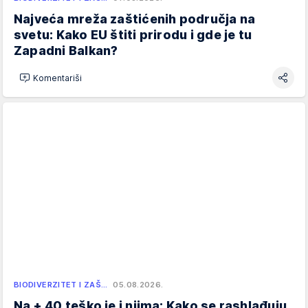
Najveća mreža zaštićenih područja na
svetu: Kako EU štiti prirodu i gde je tu
Zapadni Balkan?
Komentariši
BIODIVERZITET I ZAŠ…
05.08.2026.
Na + 40 teško je i njima: Kako se rashlađuju