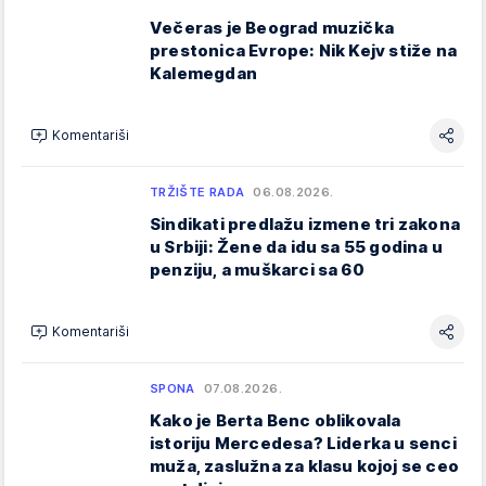
Večeras je Beograd muzička
prestonica Evrope: Nik Kejv stiže na
Kalemegdan
Komentariši
TRŽIŠTE RADA
06.08.2026.
Sindikati predlažu izmene tri zakona
u Srbiji: Žene da idu sa 55 godina u
penziju, a muškarci sa 60
Komentariši
SPONA
07.08.2026.
Kako je Berta Benc oblikovala
istoriju Mercedesa? Liderka u senci
muža, zaslužna za klasu kojoj se ceo