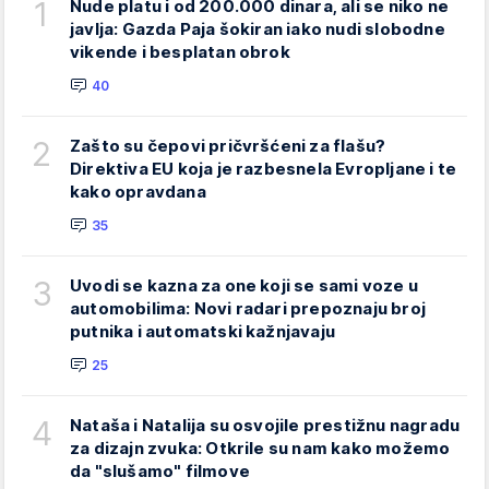
1
Nude platu i od 200.000 dinara, ali se niko ne
javlja: Gazda Paja šokiran iako nudi slobodne
vikende i besplatan obrok
40
2
Zašto su čepovi pričvršćeni za flašu?
Direktiva EU koja je razbesnela Evropljane i te
kako opravdana
35
3
Uvodi se kazna za one koji se sami voze u
automobilima: Novi radari prepoznaju broj
putnika i automatski kažnjavaju
25
4
Nataša i Natalija su osvojile prestižnu nagradu
za dizajn zvuka: Otkrile su nam kako možemo
da "slušamo" filmove