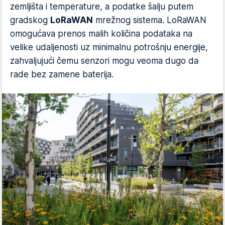
zemljišta i temperature, a podatke šalju putem
gradskog
LoRaWAN
mrežnog sistema. LoRaWAN
omogućava prenos malih količina podataka na
velike udaljenosti uz minimalnu potrošnju energije,
zahvaljujući čemu senzori mogu veoma dugo da
rade bez zamene baterija.