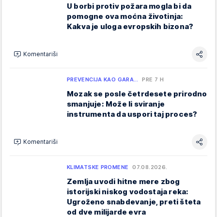
U borbi protiv požara mogla bi da
pomogne ova moćna životinja:
Kakva je uloga evropskih bizona?
Komentariši
PREVENCIJA KAO GARA…
PRE 7 H
Mozak se posle četrdesete prirodno
smanjuje: Može li sviranje
instrumenta da uspori taj proces?
Komentariši
KLIMATSKE PROMENE
07.08.2026.
Zemlja uvodi hitne mere zbog
istorijski niskog vodostaja reka:
Ugroženo snabdevanje, preti šteta
od dve milijarde evra