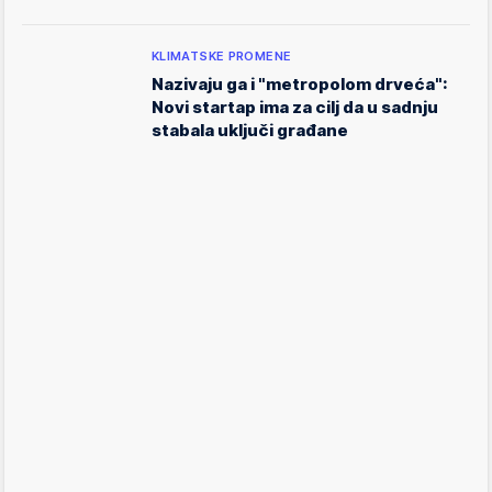
KLIMATSKE PROMENE
Nazivaju ga i "metropolom drveća":
Novi startap ima za cilj da u sadnju
stabala uključi građane