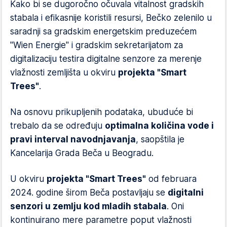
Kako bi se dugoročno očuvala vitalnost gradskih
stabala i efikasnije koristili resursi, Bečko zelenilo u
saradnji sa gradskim energetskim preduzećem
"Wien Energie" i gradskim sekretarijatom za
digitalizaciju testira digitalne senzore za merenje
vlažnosti zemljišta u okviru
projekta "Smart
Trees"
.
Na osnovu prikupljenih podataka, ubuduće bi
trebalo da se određuju
optimalna količina vode i
pravi interval navodnjavanja
, saopštila je
Kancelarija Grada Beča u Beogradu.
U okviru
projekta "Smart Trees"
od februara
2024. godine širom Beča postavljaju se
digitalni
senzori u zemlju kod mladih stabala
. Oni
kontinuirano mere parametre poput vlažnosti