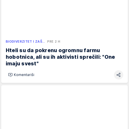
BIODIVERZITET I ZAŠ…
PRE 2 H
Hteli su da pokrenu ogromnu farmu
hobotnica, ali su ih aktivisti sprečili: "One
imaju svest"
Komentariši