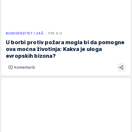
BIODIVERZITET I ZAŠ…
PRE 6 H
U borbi protiv požara mogla bi da pomogne
ova moćna životinja: Kakva je uloga
evropskih bizona?
Komentariši