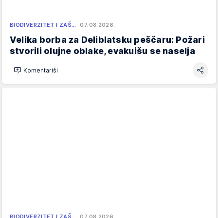
BIODIVERZITET I ZAŠ…
07.08.2026.
Velika borba za Deliblatsku peščaru: Požari
stvorili olujne oblake, evakuišu se naselja
Komentariši
BIODIVERZITET I ZAŠ…
07.08.2026.