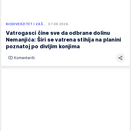
BIODIVERZITET I ZAŠ…
07.08.2026.
Vatrogasci čine sve da odbrane dolinu
Nemanjića: Širi se vatrena stihija na planini
poznatoj po divljim konjima
Komentariši