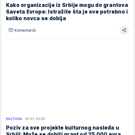
Kako organizacije iz Srbije mogu do grantova
Saveta Evrope: Istražite šta je sve potrebno i
koliko novca se dobija
Komentariši
KULTURA
28.07.2026.
Poziv za sve projekte kulturnog nasleđa u
Srbiji: Može se dobiti grant od 25.000 evra