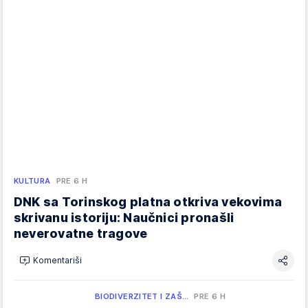
KULTURA
PRE 6 H
DNK sa Torinskog platna otkriva vekovima
skrivanu istoriju: Naučnici pronašli
neverovatne tragove
Komentariši
BIODIVERZITET I ZAŠ…
PRE 6 H