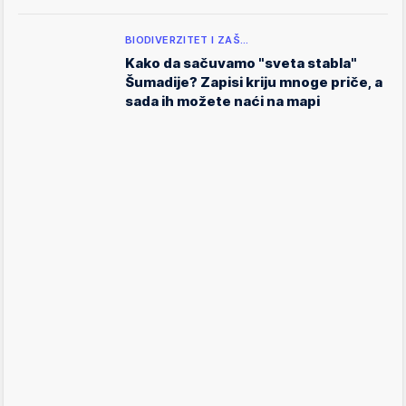
BIODIVERZITET I ZAŠ…
Kako da sačuvamo "sveta stabla"
Šumadije? Zapisi kriju mnoge priče, a
sada ih možete naći na mapi