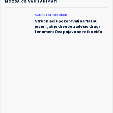
MOŽDA ĆE VAS ZANIMATI
KLIMATSKE PROMENE
Stručnjaci upozoravali na "lažnu
jesen", ali je drveće zadesio drugi
fenomen: Ova pojava se retko viđa