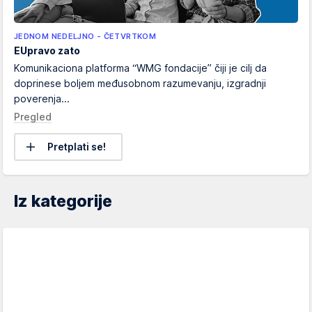
JEDNOM NEDELJNO - ČETVRTKOM
EUpravo zato
Komunikaciona platforma “WMG fondacije” čiji je cilj da
doprinese boljem međusobnom razumevanju, izgradnji
poverenja...
Pregled
Pretplati se!
Iz kategorije