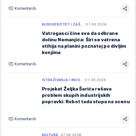
Komentariši
BIODIVERZITET I ZAŠ…
07.08.2026.
Vatrogasci čine sve da odbrane
dolinu Nemanjića: Širi se vatrena
stihija na planini poznatoj po divljim
konjima
Komentariši
ISTRAŽIVANJA I INOV…
07.08.2026.
Projekat Željka Šarića rešava
problem skupih industrijskih
popravki: Robot tada stupa na scenu
Komentariši
KULTURA
07.08.2026.