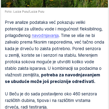
Foto: Luiza Puiu/Luiza Puiu
Prve analize podataka već pokazuju veliki
potencijal za uštedu vode i mogućnost fleksibilnog,
prilagođenog
navodnjavanja
. Time se više ne bi
zalivalo prema fiksnim rasporedima, već tačno onda
kada je drveću to zaista potrebno. Pored senzora
u zemlji, koriste se i senzori na stablu. Merenjem
protoka sokova moguće je utvrditi koliko vode
stablo zaista isparava. U kombinaciji sa podacima o
vlažnosti zemljišta,
potreba za navodnjavanjem
se ubuduće može još preciznije određivati.
U Beču je do sada postavljeno oko 460 senzora
različitih dubina, tipova i na različitim vrstama
drveća, radi testiranja.