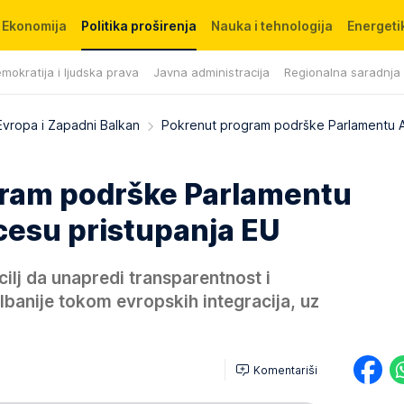
Ekonomija
Politika proširenja
Nauka i tehnologija
Energetik
mokratija i ljudska prava
Javna administracija
Regionalna saradnja
Evropa i Zapadni Balkan
Pokrenut program podrške Parlamentu A
ram podrške Parlamentu
cesu pristupanja EU
ilj da unapredi transparentnost i
banije tokom evropskih integracija, uz
Komentariši