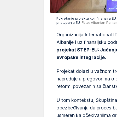
Pokretanje projekta koji finansira E
pristupanja EU
Foto: Albanian Parli
Organizacija International 
Albanije i uz finansijsku po
projekat STEP-EU: Jačanj
evropske integracije.
Projekat dolazi u važnom tr
napreduje u pregovorima o p
reformi povezanih sa člans
U tom kontekstu, Skupština 
obezbeđivanju da proces bu
usmeren ka očekivanjima gr