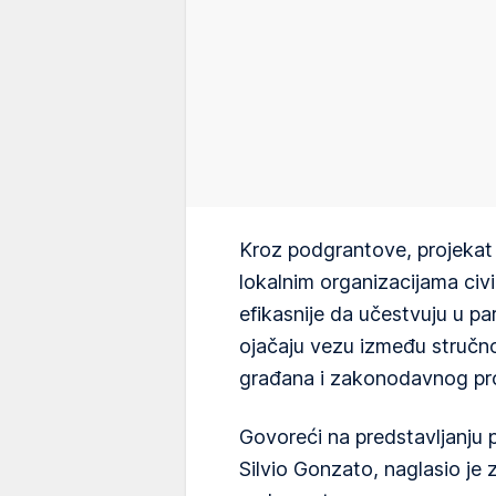
Kroz podgrantove, projekat ć
lokalnim organizacijama civi
efikasnije da učestvuju u p
ojačaju vezu između stručnost
građana i zakonodavnog pr
Govoreći na predstavljanju 
Silvio Gonzato, naglasio je 