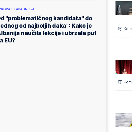
VROPA I ZAPADNI BA…
d "problematičnog kandidata" do
jednog od najboljih đaka": Kako je
Kome
lbanija naučila lekcije i ubrzala put
a EU?
Kome