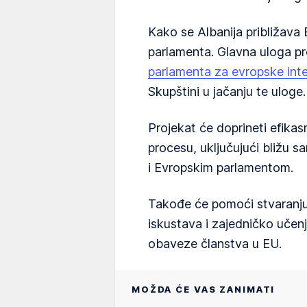
Kako se Albanija približava 
parlamenta. Glavna uloga p
parlamenta za evropske inte
Skupštini u jačanju te uloge.
Projekat će doprineti efikas
procesu, uključujući bližu s
i Evropskim parlamentom.
Takođe će pomoći stvaranju
iskustava i zajedničko učen
obaveze članstva u EU.
MOŽDA ĆE VAS ZANIMATI