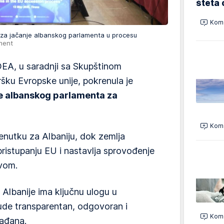
šteta 
Kome
U za jačanje albanskog parlamenta u procesu
ament
IDEA, u saradnji sa Skupštinom
dršku Evropske unije, pokrenula je
e albanskog parlamenta za
Kome
enutku za Albaniju, dok zemlja
ristupanju EU i nastavlja sprovođenje
tvom.
Albanije ima ključnu ulogu u
de transparentan, odgovoran i
Kome
ađana.