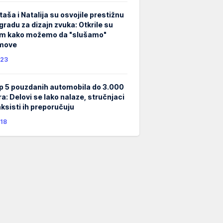
taša i Natalija su osvojile prestižnu
gradu za dizajn zvuka: Otkrile su
m kako možemo da "slušamo"
lmove
23
p 5 pouzdanih automobila do 3.000
ra: Delovi se lako nalaze, stručnjaci
taksisti ih preporučuju
18