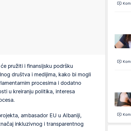
Kome
Kome
e pružiti i finansijsku podršku
lnog društva i medijima, kako bi mogli
arlamentarnim procesima i dodatno
i u kreiranju politika, interesa
ocesa.
Kome
projekta, ambasador EU u Albaniji,
značaj inkluzivnog i transparentnog