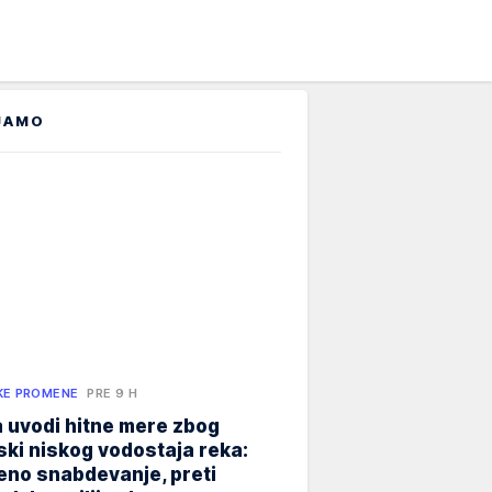
JAMO
KE PROMENE
PRE 9 H
 uvodi hitne mere zbog
jski niskog vodostaja reka:
eno snabdevanje, preti