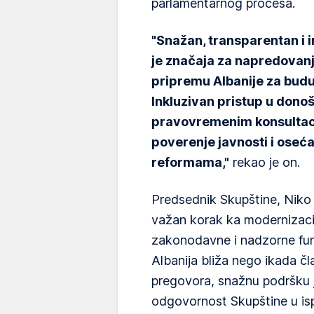
parlamentarnog procesa.
"Snažan, transparentan i 
je značaja za napredovanj
pripremu Albanije za buduć
Inkluzivan pristup u dono
pravovremenim konsultaci
poverenje javnosti i oseć
reformama,"
rekao je on.
Predsednik Skupštine, Niko P
važan korak ka modernizaciji
zakonodavne i nadzorne funk
Albanija bliža nego ikada č
pregovora, snažnu podršku j
odgovornost Skupštine u is