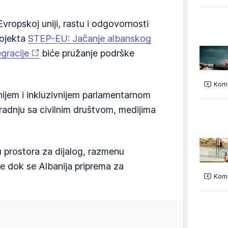
Evropskoj uniji, rastu i odgovornosti
rojekta
STEP-EU: Jačanje albanskog
gracije
biće pružanje podrške
Kome
nijem i inkluzivnijem parlamentarnom
aradnju sa civilnim društvom, medijima
 prostora za dijalog, razmenu
je dok se Albanija priprema za
Kome