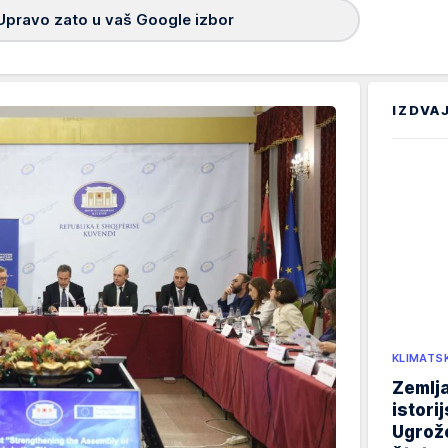
Upravo zato u vaš Google izbor
IZDVA
KLIMATS
Zemlja
istori
Ugrož