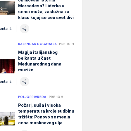
Mercedesa? Liderka u
senci muža, zaslužna za
klasu kojoj se ceo svet divi
ntariši
KALENDAR DOGAĐAJA
PRE 10 H
Magija italijanskog
belkanta u čast
Međunarodnog dana
muzike
ntariši
POLJOPRIVREDA
PRE 13 H
Požari, suša i visoka
temperatura kroje sudbinu
tržišta: Ponovo se menja
cena maslinovog ulja