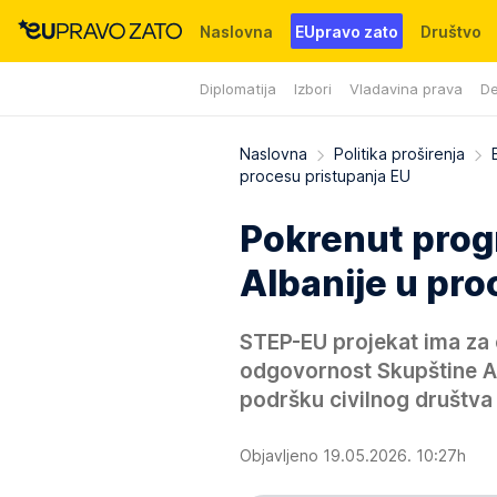
Naslovna
EUpravo zato
Društvo
Diplomatija
Izbori
Vladavina prava
De
Događaji
News
WMG fondacija
Naslovna
Politika proširenja
procesu pristupanja EU
Pokrenut prog
Albanije u pro
STEP-EU projekat ima za c
odgovornost Skupštine Al
podršku civilnog društva
Objavljeno 19.05.2026. 10:27h