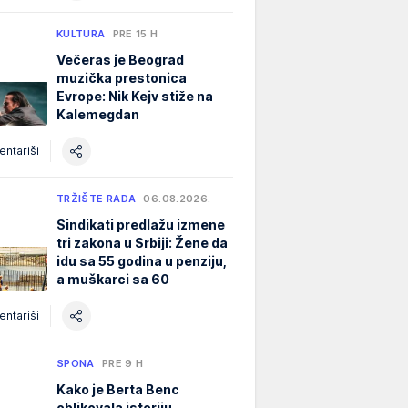
KULTURA
PRE 15 H
Večeras je Beograd
muzička prestonica
Evrope: Nik Kejv stiže na
Kalemegdan
ntariši
TRŽIŠTE RADA
06.08.2026.
Sindikati predlažu izmene
tri zakona u Srbiji: Žene da
idu sa 55 godina u penziju,
a muškarci sa 60
ntariši
SPONA
PRE 9 H
Kako je Berta Benc
oblikovala istoriju