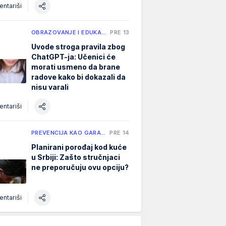
ntariši
OBRAZOVANJE I EDUKA…
PRE 13 H
Uvode stroga pravila zbog
ChatGPT-ja: Učenici će
morati usmeno da brane
radove kako bi dokazali da
nisu varali
ntariši
PREVENCIJA KAO GARA…
PRE 14 H
Planirani porođaj kod kuće
u Srbiji: Zašto stručnjaci
ne preporučuju ovu opciju?
ntariši