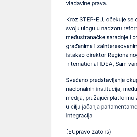
vladavine prava.
Kroz STEP-EU, očekuje se d
svoju ulogu u nadzoru refor
međustranačke saradnje i pr
građanima i zainteresovani
istakao direktor Regionalno
International IDEA, Sam van
Svečano predstavljanje okup
nacionalnih institucija, međ
medija, pružajući platformu 
u cilju jačanja parlamentar
integracija.
(EUpravo zato.rs)