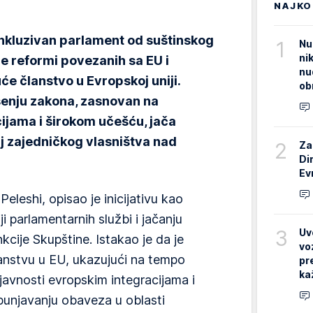
NAJKO
inkluzivan parlament od suštinskog
1
Nu
ni
e reformi povezanih sa EU i
nu
e članstvo u Evropskoj uniji.
ob
šenju zakona, zasnovan na
jama i širokom učešću, jača
aj zajedničkog vlasništva nad
2
Za
Di
Ev
eleshi, opisao je inicijativu kao
 parlamentarnih službi i jačanju
3
Uv
cije Skupštine. Istakao je da je
vo
lanstvu u EU, ukazujući na tempo
pr
ka
avnosti evropskim integracijama i
punjavanju obaveza u oblasti