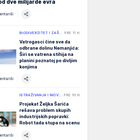
od dve milijarde evra
ntariši
BIODIVERZITET I ZAŠ…
PRE 11 H
Vatrogasci čine sve da
odbrane dolinu Nemanjića:
Širi se vatrena stihija na
planini poznatoj po divljim
konjima
ntariši
ISTRAŽIVANJA I INOV…
PRE 10 H
Projekat Željka Šarića
rešava problem skupih
industrijskih popravki:
Robot tada stupa na scenu
ntariši