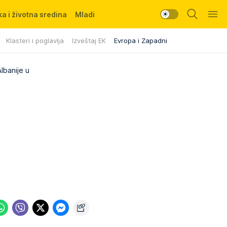
a i životna sredina
Mladi
Klasteri i poglavlja
Izveštaj EK
Evropa i Zapadni Balkan
lbanije u