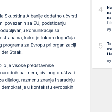
4
Na
na
a Skupština Albanije dodatno učvrsti
na
fi
mi povezanih sa EU, podsticanju
odubljivanju komunikacije sa
m stranama, kako je tokom događaja
5
To
g programa za Evropu pri organizaciji
ev
 der Staak.
i 
ilo je visoke predstavnike
unarodnih partnera, civilnog društva i
za dijalog, razmenu znanja i saradnju
ne demokratije u kontekstu evropskih