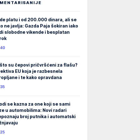
MENTARISANIJE
de platu i od 200.000 dinara, ali se
ko ne javlja: Gazda Paja šokiran iako
di slobodne vikende i besplatan
rok
40
što su čepovi pričvršćeni za flašu?
rektiva EU koja je razbesnela
ropljane i te kako opravdana
35
odi se kazna za one koji se sami
ze u automobilima: Novi radari
epoznaju broj putnika i automatski
žnjavaju
25