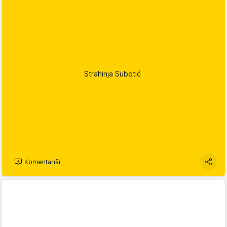
Strahinja Subotić
Komentariši