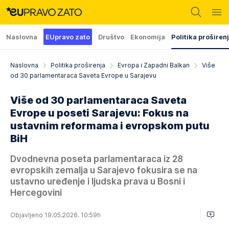
Naslovna
EUpravo zato
Društvo
Ekonomija
Politika proširen
Naslovna
Politika proširenja
Evropa i Zapadni Balkan
Više
od 30 parlamentaraca Saveta Evrope u Sarajevu
Više od 30 parlamentaraca Saveta
Evrope u poseti Sarajevu: Fokus na
ustavnim reformama i evropskom putu
BiH
Dvodnevna poseta parlamentaraca iz 28
evropskih zemalja u Sarajevo fokusira se na
ustavno uređenje i ljudska prava u Bosni i
Hercegovini
Objavljeno 19.05.2026. 10:59h