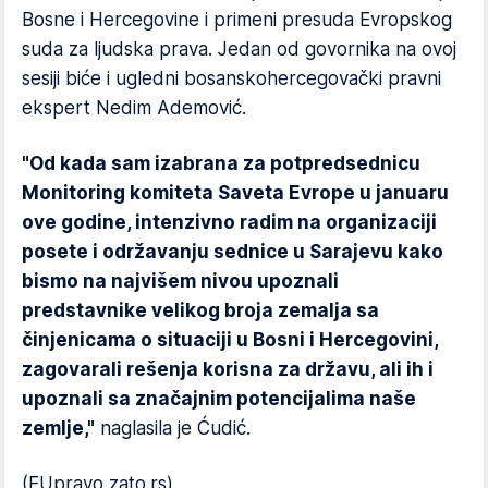
Bosne i Hercegovine i primeni presuda Evropskog
suda za ljudska prava. Jedan od govornika na ovoj
sesiji biće i ugledni bosanskohercegovački pravni
ekspert Nedim Ademović.
"Od kada sam izabrana za potpredsednicu
Monitoring komiteta Saveta Evrope u januaru
ove godine, intenzivno radim na organizaciji
posete i održavanju sednice u Sarajevu kako
bismo na najvišem nivou upoznali
predstavnike velikog broja zemalja sa
činjenicama o situaciji u Bosni i Hercegovini,
zagovarali rešenja korisna za državu, ali ih i
upoznali sa značajnim potencijalima naše
zemlje,"
naglasila je Ćudić.
(EUpravo zato.rs)