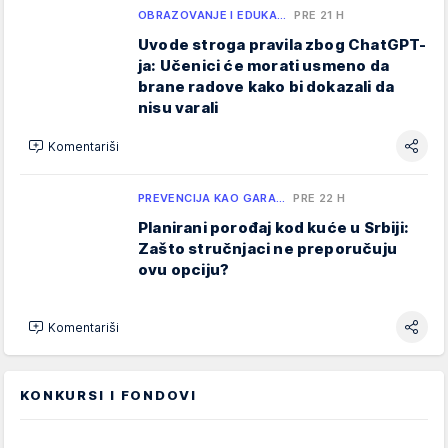
OBRAZOVANJE I EDUKA…
PRE 21 H
Uvode stroga pravila zbog ChatGPT-
ja: Učenici će morati usmeno da
brane radove kako bi dokazali da
nisu varali
Komentariši
PREVENCIJA KAO GARA…
PRE 22 H
Planirani porođaj kod kuće u Srbiji:
Zašto stručnjaci ne preporučuju
ovu opciju?
Komentariši
KONKURSI I FONDOVI