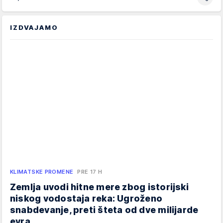
IZDVAJAMO
KLIMATSKE PROMENE
PRE 17 H
Zemlja uvodi hitne mere zbog istorijski
niskog vodostaja reka: Ugroženo
snabdevanje, preti šteta od dve milijarde
evra