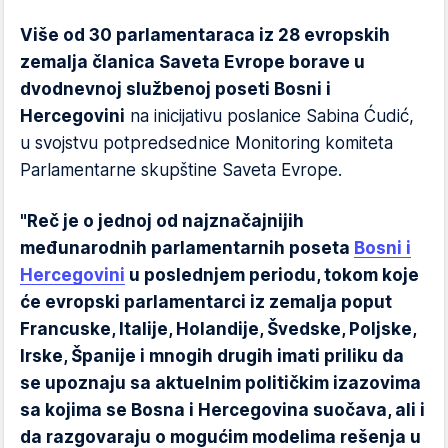
Više od 30 parlamentaraca iz 28 evropskih
zemalja članica Saveta Evrope borave u
dvodnevnoj službenoj poseti Bosni i
Hercegovini
na inicijativu poslanice Sabina Ćudić,
u svojstvu potpredsednice Monitoring komiteta
Parlamentarne skupštine Saveta Evrope.
"Reč je o jednoj od najznačajnijih
međunarodnih parlamentarnih poseta
Bosni i
Hercegovini
u poslednjem periodu, tokom koje
će evropski parlamentarci iz zemalja poput
Francuske, Italije, Holandije, Švedske, Poljske,
Irske, Španije i mnogih drugih imati priliku da
se upoznaju sa aktuelnim političkim izazovima
sa kojima se Bosna i Hercegovina suočava, ali i
da razgovaraju o mogućim modelima rešenja u