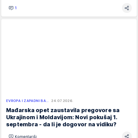
1
EVROPA I ZAPADNI BA…
24.07.2026.
Mađarska opet zaustavila pregovore sa
Ukrajinom i Moldavijom: Novi pokušaj 1.
septembra - da li je dogovor na vidiku?
Komentariši