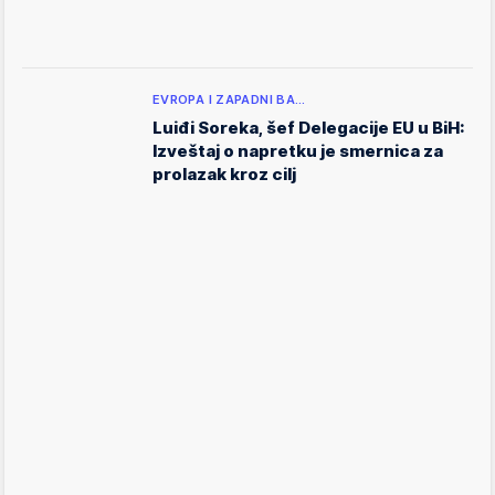
EVROPA I ZAPADNI BA…
Luiđi Soreka, šef Delegacije EU u BiH:
Izveštaj o napretku je smernica za
prolazak kroz cilj