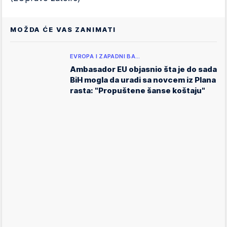
MOŽDA ĆE VAS ZANIMATI
EVROPA I ZAPADNI BA…
Ambasador EU objasnio šta je do sada
BiH mogla da uradi sa novcem iz Plana
rasta: "Propuštene šanse koštaju"