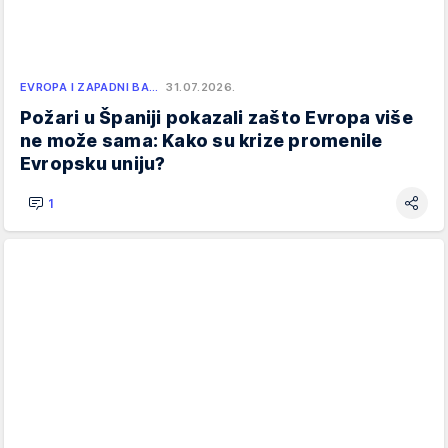
EVROPA I ZAPADNI BA…
31.07.2026.
Požari u Španiji pokazali zašto Evropa više
ne može sama: Kako su krize promenile
Evropsku uniju?
1