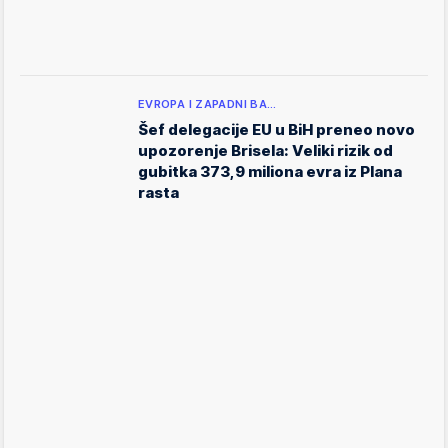
EVROPA I ZAPADNI BA…
Šef delegacije EU u BiH preneo novo
upozorenje Brisela: Veliki rizik od
gubitka 373,9 miliona evra iz Plana
rasta