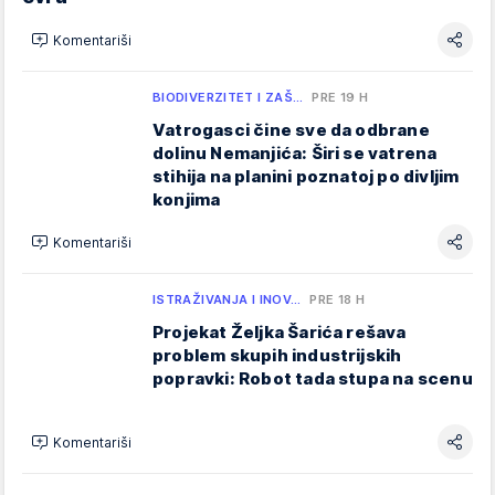
Komentariši
BIODIVERZITET I ZAŠ…
PRE 19 H
Vatrogasci čine sve da odbrane
dolinu Nemanjića: Širi se vatrena
stihija na planini poznatoj po divljim
konjima
Komentariši
ISTRAŽIVANJA I INOV…
PRE 18 H
Projekat Željka Šarića rešava
problem skupih industrijskih
popravki: Robot tada stupa na scenu
Komentariši