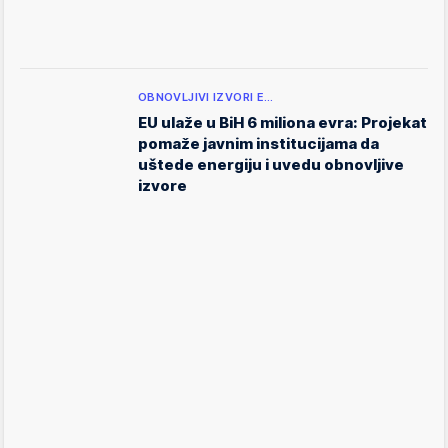
OBNOVLJIVI IZVORI E…
EU ulaže u BiH 6 miliona evra: Projekat
pomaže javnim institucijama da
uštede energiju i uvedu obnovljive
izvore