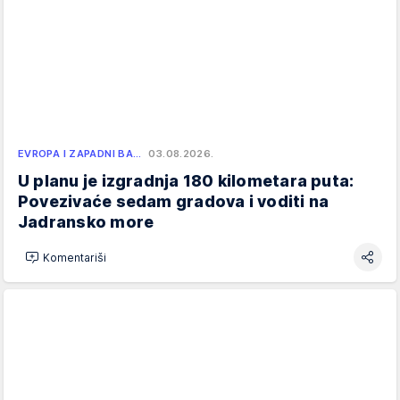
EVROPA I ZAPADNI BA…
03.08.2026.
U planu je izgradnja 180 kilometara puta:
Povezivaće sedam gradova i voditi na
Jadransko more
Komentariši