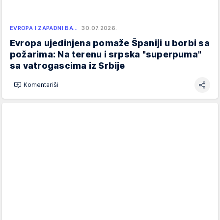
EVROPA I ZAPADNI BA…
30.07.2026.
Evropa ujedinjena pomaže Španiji u borbi sa
požarima: Na terenu i srpska "superpuma"
sa vatrogascima iz Srbije
Komentariši