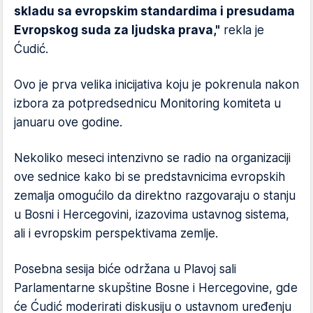
skladu sa evropskim standardima i presudama
Evropskog suda za ljudska prava,"
rekla je
Ćudić.
Ovo je prva velika inicijativa koju je pokrenula nakon
izbora za potpredsednicu Monitoring komiteta u
januaru ove godine.
Nekoliko meseci intenzivno se radio na organizaciji
ove sednice kako bi se predstavnicima evropskih
zemalja omogućilo da direktno razgovaraju o stanju
u Bosni i Hercegovini, izazovima ustavnog sistema,
ali i evropskim perspektivama zemlje.
Posebna sesija biće održana u Plavoj sali
Parlamentarne skupštine Bosne i Hercegovine, gde
će Ćudić moderirati diskusiju o ustavnom uređenju