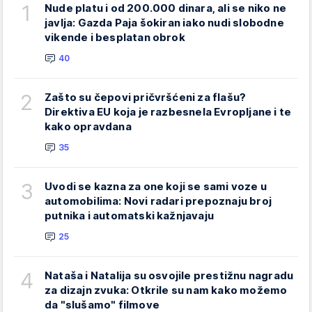
1
Nude platu i od 200.000 dinara, ali se niko ne
javlja: Gazda Paja šokiran iako nudi slobodne
vikende i besplatan obrok
40
2
Zašto su čepovi pričvršćeni za flašu?
Direktiva EU koja je razbesnela Evropljane i te
kako opravdana
35
3
Uvodi se kazna za one koji se sami voze u
automobilima: Novi radari prepoznaju broj
putnika i automatski kažnjavaju
25
4
Nataša i Natalija su osvojile prestižnu nagradu
za dizajn zvuka: Otkrile su nam kako možemo
da "slušamo" filmove