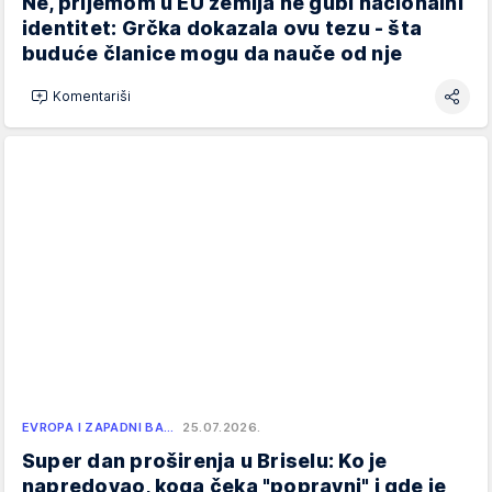
Ne, prijemom u EU zemlja ne gubi nacionalni
identitet: Grčka dokazala ovu tezu - šta
buduće članice mogu da nauče od nje
Komentariši
EVROPA I ZAPADNI BA…
25.07.2026.
Super dan proširenja u Briselu: Ko je
napredovao, koga čeka "popravni" i gde je