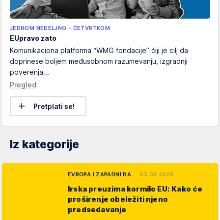
JEDNOM NEDELJNO - ČETVRTKOM
EUpravo zato
Komunikaciona platforma “WMG fondacije” čiji je cilj da
doprinese boljem međusobnom razumevanju, izgradnji
poverenja...
Pregled
Pretplati se!
Iz kategorije
EVROPA I ZAPADNI BA…
03.08.2026.
Irska preuzima kormilo EU: Kako će
proširenje obeležiti njeno
predsedavanje