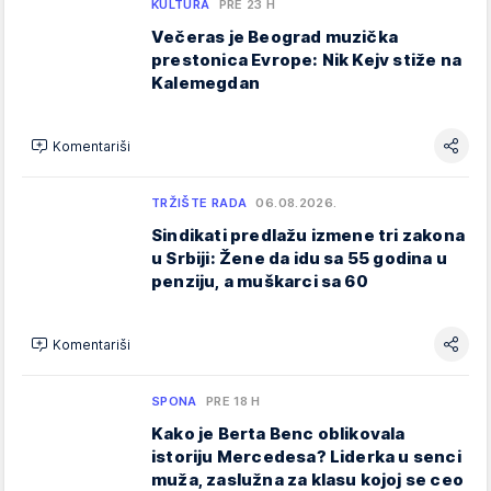
KULTURA
PRE 23 H
Večeras je Beograd muzička
prestonica Evrope: Nik Kejv stiže na
Kalemegdan
Komentariši
TRŽIŠTE RADA
06.08.2026.
Sindikati predlažu izmene tri zakona
u Srbiji: Žene da idu sa 55 godina u
penziju, a muškarci sa 60
Komentariši
SPONA
PRE 18 H
Kako je Berta Benc oblikovala
istoriju Mercedesa? Liderka u senci
muža, zaslužna za klasu kojoj se ceo