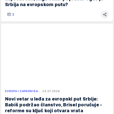
Srbija na evropskom putu?
2
EVROPA I ZAPADNI BA…
24.07.2026.
Novi vetar u leđa za evropski put Srbije:
Babiš podržao članstvo, Brisel poručuje -
reforme su ključ koji otvara vrata