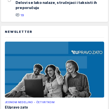
Delovi se lako nalaze, stručnjaci i taksisti ih
preporučuju
19
NEWSLETTER
JEDNOM NEDELJNO - ČETVRTKOM
EUpravo zato