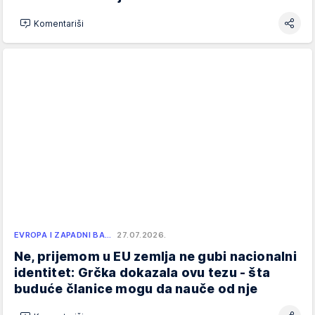
Komentariši
EVROPA I ZAPADNI BA…
27.07.2026.
Ne, prijemom u EU zemlja ne gubi nacionalni
identitet: Grčka dokazala ovu tezu - šta
buduće članice mogu da nauče od nje