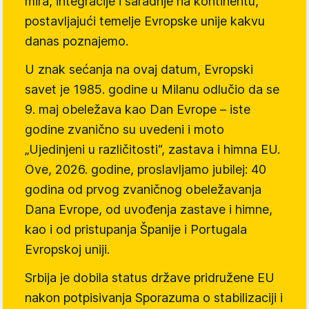
mira, integracije i saradnje na kontinentu,
postavljajući temelje Evropske unije kakvu
danas poznajemo.
U znak sećanja na ovaj datum, Evropski
savet je 1985. godine u Milanu odlučio da se
9. maj obeležava kao Dan Evrope – iste
godine zvanično su uvedeni i moto
„Ujedinjeni u različitosti“, zastava i himna EU.
Ove, 2026. godine, proslavljamo jubilej: 40
godina od prvog zvaničnog obeležavanja
Dana Evrope, od uvođenja zastave i himne,
kao i od pristupanja Španije i Portugala
Evropskoj uniji.
Srbija je dobila status države pridružene EU
nakon potpisivanja Sporazuma o stabilizaciji i