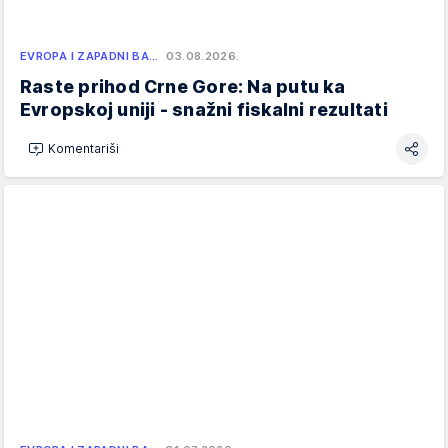
EVROPA I ZAPADNI BA…
03.08.2026.
Raste prihod Crne Gore: Na putu ka
Evropskoj uniji - snažni fiskalni rezultati
Komentariši