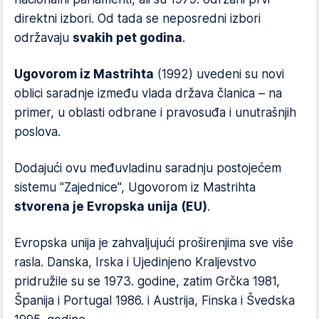
direktni izbori. Od tada se neposredni izbori
održavaju
svakih pet godina
.
Ugovorom iz Mastrihta
(1992) uvedeni su novi
oblici saradnje između vlada država članica – na
primer, u oblasti odbrane i pravosuđa i unutrašnjih
poslova.
Dodajući ovu međuvladinu saradnju postojećem
sistemu "Zajednice", Ugovorom iz Mastrihta
stvorena je Evropska unija (EU)
.
Evropska unija je zahvaljujući proširenjima sve više
rasla. Danska, Irska i Ujedinjeno Kraljevstvo
pridružile su se 1973. godine, zatim Grčka 1981,
Španija i Portugal 1986. i Austrija, Finska i Švedska