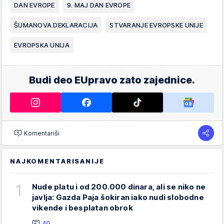
DAN EVROPE
9. MAJ DAN EVROPE
ŠUMANOVA DEKLARACIJA
STVARANJE EVROPSKE UNIJE
EVROPSKA UNIJA
Budi deo EUpravo zato zajednice.
Komentariši
NAJKOMENTARISANIJE
1
Nude platu i od 200.000 dinara, ali se niko ne
javlja: Gazda Paja šokiran iako nudi slobodne
vikende i besplatan obrok
40