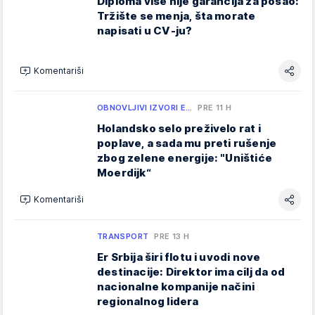
Diploma više nije garancija za posao:
Tržište se menja, šta morate
napisati u CV-ju?
Komentariši
OBNOVLJIVI IZVORI E…
PRE 11 H
Holandsko selo preživelo rat i
poplave, a sada mu preti rušenje
zbog zelene energije: "Uništiće
Moerdijk“
Komentariši
TRANSPORT
PRE 13 H
Er Srbija širi flotu i uvodi nove
destinacije: Direktor ima cilj da od
nacionalne kompanije načini
regionalnog lidera