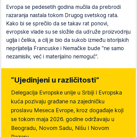
Evropa se pedesetih godina mučila da prebrodi
razaranja nastala tokom Drugog svetskog rata.
Kako bi se sprečilo da se takav rat ponovi,
evropske vlade su se složile da udruže proizvodnju
uglja i čelika, a cilj je bio da sukob između istorijskih
neprijatelja Francuske i Nemačke bude "ne samo
nezamisliv, već i materijalno nemoguć".
“Ujedinjeni u različitosti”
Delegacija Evropske unije u Srbiji i Evropska
kuća pozivaju građane na zajedničku
proslavu Meseca Evrope, kroz događaje koji
se tokom maja 2026. godine održavaju u
Beogradu, Novom Sadu, Nišu i Novom
Pazaru.