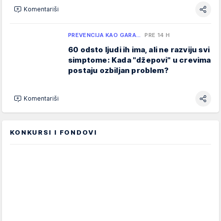
Komentariši
PREVENCIJA KAO GARA…
PRE 14 H
60 odsto ljudi ih ima, ali ne razviju svi
simptome: Kada "džepovi" u crevima
postaju ozbiljan problem?
Komentariši
KONKURSI I FONDOVI