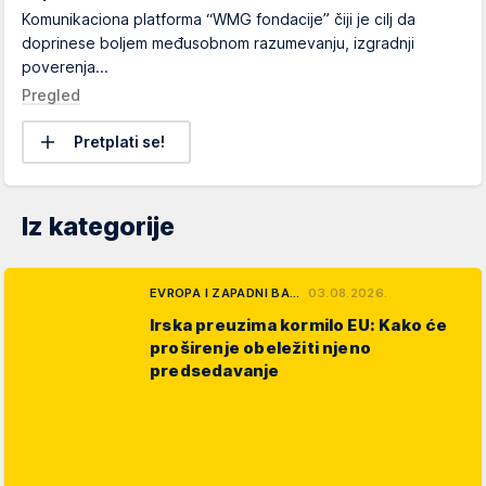
Komunikaciona platforma “WMG fondacije” čiji je cilj da
doprinese boljem međusobnom razumevanju, izgradnji
poverenja...
Pregled
Pretplati se!
Iz kategorije
EVROPA I ZAPADNI BA…
03.08.2026.
Irska preuzima kormilo EU: Kako će
proširenje obeležiti njeno
predsedavanje