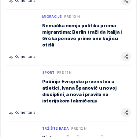
Komentariši
MIGRACIJE
PRE 10 H
Nemačka menja politiku prema
migrantima: Berlin traži da Italija i
Grčka ponovo prime one koji su
otišli
Komentariši
SPORT
PRE 11 H
Počinje Evropsko prvenstvo u
atletici, Ivana Španović u novoj
disciplini, a nova i pravila na
istorijskom takmičenju
Komentariši
TRŽIŠTE RADA
PRE 12 H