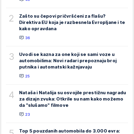
2
Zašto su čepovi pričvršćeni za flašu?
Direktiva EU koja je razbesnela Evropljane i te
kako opravdana
36
3
Uvodi se kazna za one koji se sami voze u
automobilima: Novi radari prepoznaju broj
putnika i automatski kažnjavaju
25
4
Nataša i Natalija su osvojile prestižnu nagradu
za dizajn zvuka: Otkrile su nam kako možemo
da "slušamo" filmove
23
5
Top 5 pouzdanih automobila do 3.000 evra: