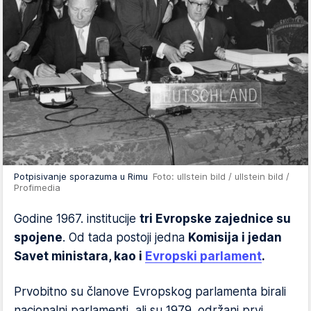
Potpisivanje sporazuma u Rimu
Foto: ullstein bild / ullstein bild /
Profimedia
Godine 1967. institucije
tri Evropske zajednice su
spojene
. Od tada postoji jedna
Komisija i jedan
Savet ministara, kao i
Evropski parlament
.
Prvobitno su članove Evropskog parlamenta birali
nacionalni parlamenti, ali su 1979. održani prvi