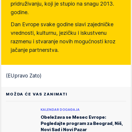
pridruživanju, koji je stupio na snagu 2013.
godine.
Dan Evrope svake godine slavi zajedničke
vrednosti, kulturnu, jezičku i iskustvenu
razmenu i stvaranje novih mogućnosti kroz
jačanje partnerstva.
(EUpravo Zato)
MOŽDA ĆE VAS ZANIMATI
KALENDAR DOGAĐAJA
Obeležava se Mesec Evrope:
Pogledajte program za Beograd, Niš,
Novi Sad i Novi Pazar