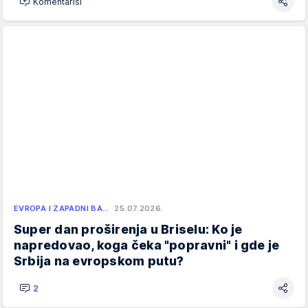
Komentariši
EVROPA I ZAPADNI BA…
25.07.2026.
Super dan proširenja u Briselu: Ko je
napredovao, koga čeka "popravni" i gde je
Srbija na evropskom putu?
2