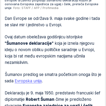
Evropski državnici potpisuju Šumanovu deklaraciju kojom je
osnovana Evropska zajednica za ugalj i čelik, preteča Evropske
unije
Foto: STAFF / AFP / Profimedia
Dan Evrope se održava 9. maja svake godine i tada
se slavi mir i jedinstvo u Evropi.
Ovaj datum obeležava godišnjicu istorijske
"Šumanove deklaracije"
koja je iznela njegovu
ideju o novom obliku političke saradnje u Evropi,
koja bi rat među evropskim nacijama učinila
nezamislivim.
Šumanov predlog se smatra početkom onoga što je
sada
Evropska unija
.
Deklaraciju je 9. maja 1950. predstavio francuski šef
diplomatije
Robert Šuman
čime je predloženo
stvaranje
Evropske zajednice za ugalj i čelik