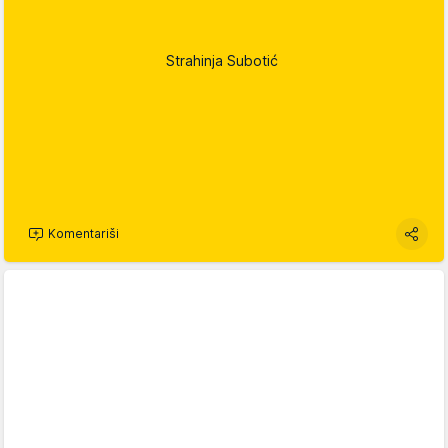
Strahinja Subotić
Komentariši