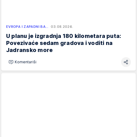
EVROPA I ZAPADNI BA…
03.08.2026.
U planu je izgradnja 180 kilometara puta:
Povezivaće sedam gradova i voditi na
Jadransko more
Komentariši