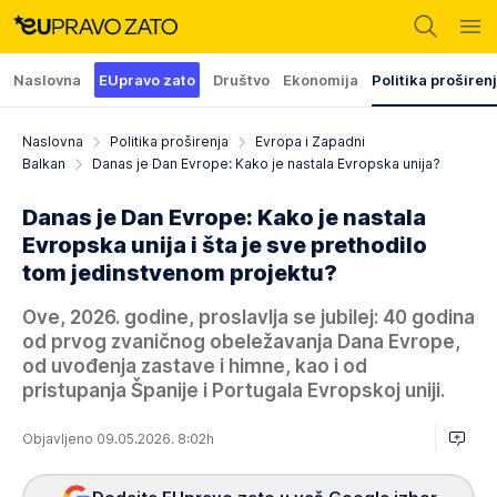
Naslovna
EUpravo zato
Društvo
Ekonomija
Politika proširen
Naslovna
Politika proširenja
Evropa i Zapadni
Balkan
Danas je Dan Evrope: Kako je nastala Evropska unija?
Danas je Dan Evrope: Kako je nastala
Evropska unija i šta je sve prethodilo
tom jedinstvenom projektu?
Ove, 2026. godine, proslavlja se jubilej: 40 godina
od prvog zvaničnog obeležavanja Dana Evrope,
od uvođenja zastave i himne, kao i od
pristupanja Španije i Portugala Evropskoj uniji.
Objavljeno 09.05.2026. 8:02h