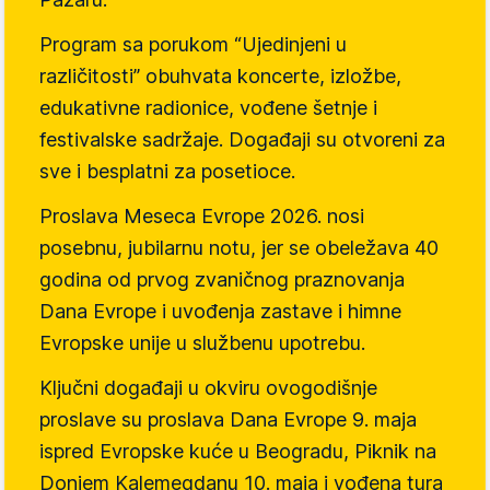
Program sa porukom “Ujedinjeni u
različitosti” obuhvata koncerte, izložbe,
edukativne radionice, vođene šetnje i
festivalske sadržaje. Događaji su otvoreni za
sve i besplatni za posetioce.
Proslava Meseca Evrope 2026. nosi
posebnu, jubilarnu notu, jer se obeležava 40
godina od prvog zvaničnog praznovanja
Dana Evrope i uvođenja zastave i himne
Evropske unije u službenu upotrebu.
Ključni događaji u okviru ovogodišnje
proslave su proslava Dana Evrope 9. maja
ispred Evropske kuće u Beogradu, Piknik na
Donjem Kalemegdanu 10. maja i vođena tura