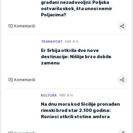
građani nezadovoljni: Poljska
ostvarila skok, šta unosi nemir
Poljacima?
Komentariši
TRANSPORT
PRE 8 H
Er Srbija otkrila dve nove
destinacije: Nišlije brzo dobile
zamenu
Komentariši
KULTURA
PRE 9 H
Na dnu mora kod Sicilije pronađen
rimski brod star 2.100 godina:
Ronioci otkrili stotine amfora