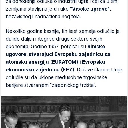
za donošenje odluka o industriji uglja i čelika u tim
zemljama stavljena je u ruke
"Visoke uprave"
,
nezavisnog i nadnacionalnog tela.
Nekoliko godina kasnije, tih šest zemalja odlučilo je
da ide dalje i integriše druge sektore svojih
ekonomija. Godine 1957. potpisali su
Rimske
ugovore, stvarajući Evropsku zajednicu za
atomsku energiju (EURATOM) i Evropsku
ekonomsku zajednicu (EEZ)
. Države članice Unije
odlučile su da uklone međusobne trgovinske
barijere stvaranjem "zajedničkog tržišta".