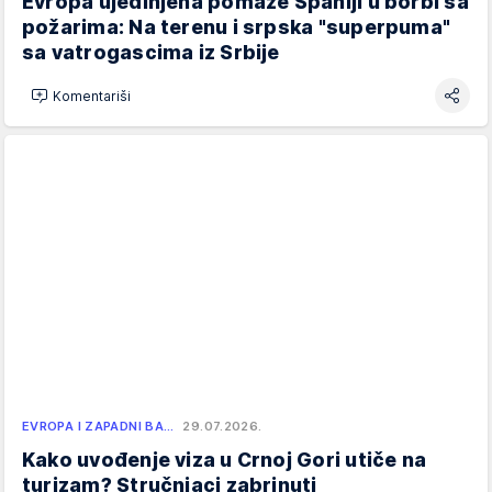
Evropa ujedinjena pomaže Španiji u borbi sa
požarima: Na terenu i srpska "superpuma"
sa vatrogascima iz Srbije
Komentariši
EVROPA I ZAPADNI BA…
29.07.2026.
Kako uvođenje viza u Crnoj Gori utiče na
turizam? Stručnjaci zabrinuti