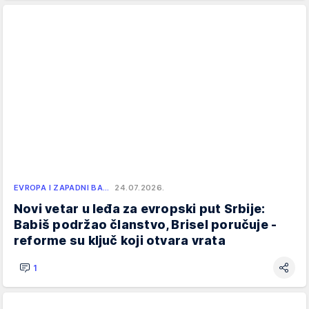
EVROPA I ZAPADNI BA…
24.07.2026.
Novi vetar u leđa za evropski put Srbije:
Babiš podržao članstvo, Brisel poručuje -
reforme su ključ koji otvara vrata
1