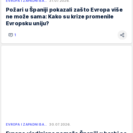
EVROPA I ZAPADNI BA…
31.07.2026.
Požari u Španiji pokazali zašto Evropa više
ne može sama: Kako su krize promenile
Evropsku uniju?
1
EVROPA I ZAPADNI BA…
30.07.2026.