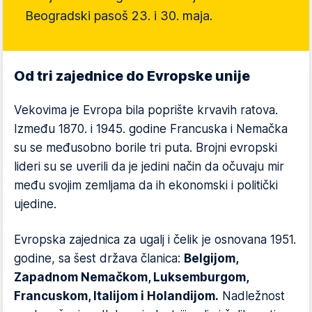
Beogradski pasoš 23. i 30. maja.
Od tri zajednice do Evropske unije
Vekovima je Evropa bila poprište krvavih ratova.
Između 1870. i 1945. godine Francuska i Nemačka
su se međusobno borile tri puta. Brojni evropski
lideri su se uverili da je jedini način da očuvaju mir
među svojim zemljama da ih ekonomski i politički
ujedine.
Evropska zajednica za ugalj i čelik je osnovana 1951.
godine, sa šest država članica:
Belgijom,
Zapadnom Nemačkom, Luksemburgom,
Francuskom, Italijom i Holandijom.
Nadležnost