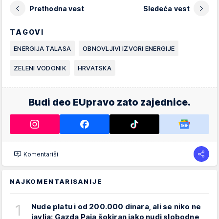
Prethodna vest
Sledeća vest
TAGOVI
ENERGIJA TALASA
OBNOVLJIVI IZVORI ENERGIJE
ZELENI VODONIK
HRVATSKA
Budi deo EUpravo zato zajednice.
Komentariši
NAJKOMENTARISANIJE
1
Nude platu i od 200.000 dinara, ali se niko ne
javlja: Gazda Paja šokiran iako nudi slobodne