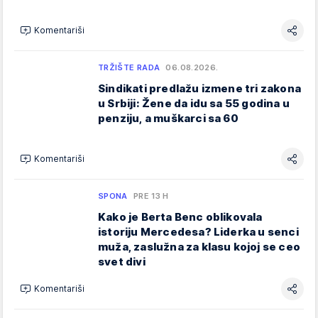
Komentariši
TRŽIŠTE RADA
06.08.2026.
Sindikati predlažu izmene tri zakona
u Srbiji: Žene da idu sa 55 godina u
penziju, a muškarci sa 60
Komentariši
SPONA
PRE 13 H
Kako je Berta Benc oblikovala
istoriju Mercedesa? Liderka u senci
muža, zaslužna za klasu kojoj se ceo
svet divi
Komentariši