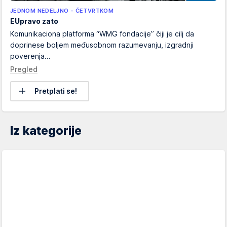
JEDNOM NEDELJNO - ČETVRTKOM
EUpravo zato
Komunikaciona platforma “WMG fondacije” čiji je cilj da
doprinese boljem međusobnom razumevanju, izgradnji
poverenja...
Pregled
Pretplati se!
Iz kategorije