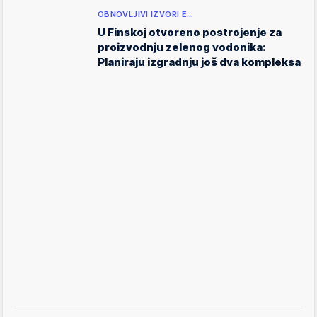
OBNOVLJIVI IZVORI E…
U Finskoj otvoreno postrojenje za
proizvodnju zelenog vodonika:
Planiraju izgradnju još dva kompleksa