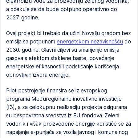
elektrolizu vode za proizvodnju zelenog vodonika,
a očekuje se da bude potpuno operativno do
2027. godine.
Ovaj projekt bi trebalo da učini Novalju gradom bez
emisija sa potpunom
energetskom nezavisnošću
do
2030. godine. Glavni ciljevi su smanjenje emisija
gasova s efektom staklene bašte, povećanje
energetske efikasnosti i podsticanje korišćenja
obnovljivih izvora energije.
Pilot postrojenje finansira se iz evropskog
programa Međuregionalne inovativne investicije
(I3), a za celokupnu realizaciju projekta osigurana
su bespovratna sredstva iz EU fondova. Zeleni
vodonik i višak proizvedene energije koristiće se za
napajanje e-punjača za vozila javnog i komunalnog