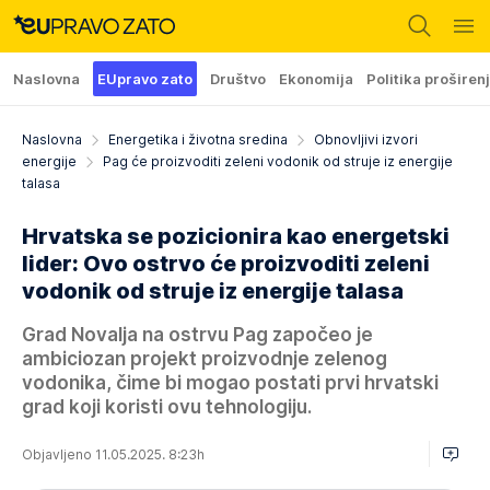
Naslovna
EUpravo zato
Društvo
Ekonomija
Politika proširen
Naslovna
Energetika i životna sredina
Obnovljivi izvori
energije
Pag će proizvoditi zeleni vodonik od struje iz energije
talasa
Hrvatska se pozicionira kao energetski
lider: Ovo ostrvo će proizvoditi zeleni
vodonik od struje iz energije talasa
Grad Novalja na ostrvu Pag započeo je
ambiciozan projekt proizvodnje zelenog
vodonika, čime bi mogao postati prvi hrvatski
grad koji koristi ovu tehnologiju.
Objavljeno 11.05.2025. 8:23h