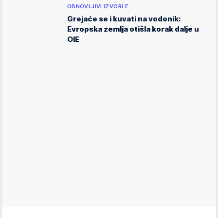
OBNOVLJIVI IZVORI E…
Grejaće se i kuvati na vodonik:
Evropska zemlja otišla korak dalje u
OIE