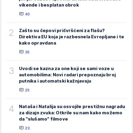
vikende i besplatan obrok
40
2
Zašto su čepovi pričvršćeni za flašu?
Direktiva EU koja je razbesnela Evropljane i te
kako opravdana
35
3
Uvodi se kazna za one koji se sami voze u
automobilima: Novi radari prepoznaju broj
putnika i automatski kažnjavaju
25
4
Nataša i Natalija su osvojile prestižnu nagradu
za dizajn zvuka: Otkrile su nam kako možemo
da "slušamo" filmove
23