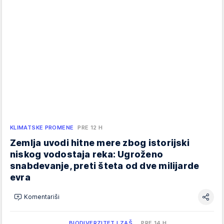
KLIMATSKE PROMENE
PRE 12 H
Zemlja uvodi hitne mere zbog istorijski
niskog vodostaja reka: Ugroženo
snabdevanje, preti šteta od dve milijarde
evra
Komentariši
BIODIVERZITET I ZAŠ…
PRE 14 H