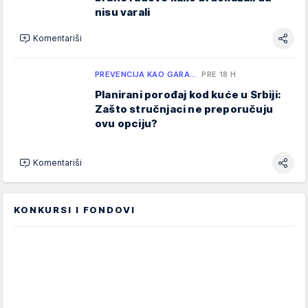
nisu varali
Komentariši
PREVENCIJA KAO GARA…
PRE 18 H
Planirani porođaj kod kuće u Srbiji:
Zašto stručnjaci ne preporučuju
ovu opciju?
Komentariši
KONKURSI I FONDOVI