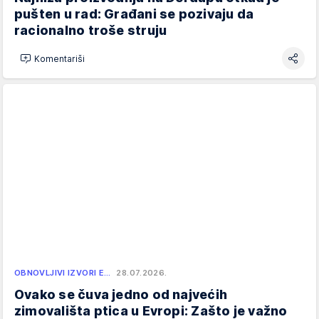
pušten u rad: Građani se pozivaju da
racionalno troše struju
Komentariši
OBNOVLJIVI IZVORI E…
28.07.2026.
Ovako se čuva jedno od najvećih
zimovališta ptica u Evropi: Zašto je važno