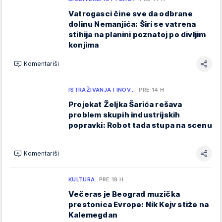
Vatrogasci čine sve da odbrane
dolinu Nemanjića: Širi se vatrena
stihija na planini poznatoj po divljim
konjima
Komentariši
ISTRAŽIVANJA I INOV…
PRE 14 H
Projekat Željka Šarića rešava
problem skupih industrijskih
popravki: Robot tada stupa na scenu
Komentariši
KULTURA
PRE 18 H
Večeras je Beograd muzička
prestonica Evrope: Nik Kejv stiže na
Kalemegdan