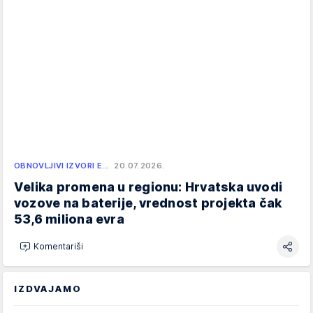
OBNOVLJIVI IZVORI E…
20.07.2026.
Velika promena u regionu: Hrvatska uvodi
vozove na baterije, vrednost projekta čak
53,6 miliona evra
Komentariši
IZDVAJAMO