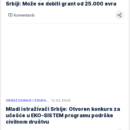
Srbiji: Može se dobiti grant od 25.000 evra
Komentariši
OBRAZOVANJE I EDUKA…
12.02.2026.
Mladi istraživači Srbije: Otvoren konkurs za
učešće u EKO-SISTEM programu podrške
civilnom društvu