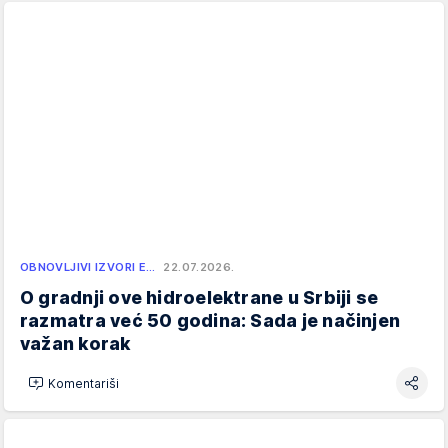
OBNOVLJIVI IZVORI E…
22.07.2026.
O gradnji ove hidroelektrane u Srbiji se
razmatra već 50 godina: Sada je načinjen
važan korak
Komentariši