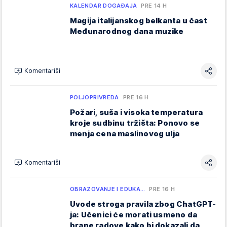
KALENDAR DOGAĐAJA
PRE 14 H
Magija italijanskog belkanta u čast
Međunarodnog dana muzike
Komentariši
POLJOPRIVREDA
PRE 16 H
Požari, suša i visoka temperatura
kroje sudbinu tržišta: Ponovo se
menja cena maslinovog ulja
Komentariši
OBRAZOVANJE I EDUKA…
PRE 16 H
Uvode stroga pravila zbog ChatGPT-
ja: Učenici će morati usmeno da
brane radove kako bi dokazali da