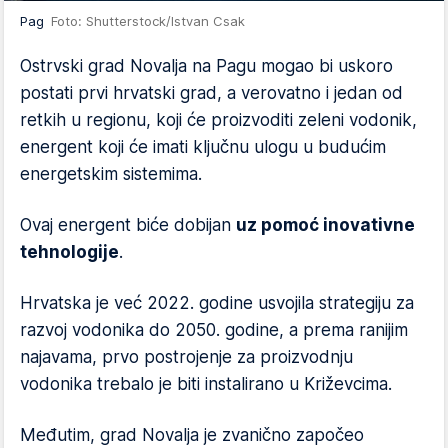
Pag
Foto: Shutterstock/Istvan Csak
Ostrvski grad Novalja na Pagu mogao bi uskoro
postati prvi hrvatski grad, a verovatno i jedan od
retkih u regionu, koji će proizvoditi zeleni vodonik,
energent koji će imati ključnu ulogu u budućim
energetskim sistemima.
Ovaj energent biće dobijan
uz pomoć inovativne
tehnologije
.
Hrvatska je već 2022. godine usvojila strategiju za
razvoj vodonika do 2050. godine, a prema ranijim
najavama, prvo postrojenje za proizvodnju
vodonika trebalo je biti instalirano u Križevcima.
Međutim, grad Novalja je zvanično započeo