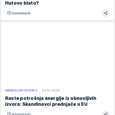
Hutovo blato?
Komentariši
OBNOVLJIVI IZVORI E…
24.07.2026.
Raste potrošnja energije iz obnovljivih
izvora: Skandinavci prednjače u EU
Komentariši