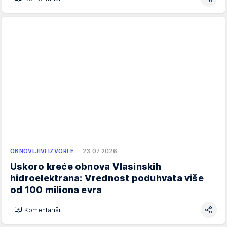
OBNOVLJIVI IZVORI E…
23.07.2026.
Uskoro kreće obnova Vlasinskih
hidroelektrana: Vrednost poduhvata više
od 100 miliona evra
Komentariši