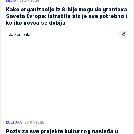
MLADI
28.07.2026.
Kako organizacije iz Srbije mogu do grantova
Saveta Evrope: Istražite šta je sve potrebno i
koliko novca se dobija
Komentariši
KULTURA
28.07.2026.
Poziv za sve projekte kulturnog nasleđa u