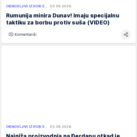
OBNOVLJIVI IZVORI E…
03.08.2026.
Rumunija minira Dunav! Imaju specijalnu
taktiku za borbu protiv suša (VIDEO)
Komentariši
OBNOVLJIVI IZVORI E…
03.08.2026.
Najniža proizvodnja na Đerdapu otkad je