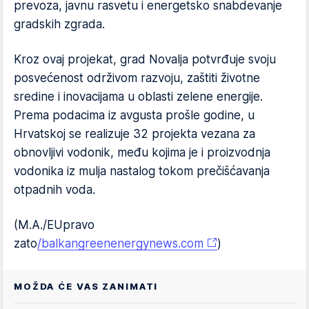
prevoza, javnu rasvetu i energetsko snabdevanje
gradskih zgrada.
Kroz ovaj projekat, grad Novalja potvrđuje svoju
posvećenost održivom razvoju, zaštiti životne
sredine i inovacijama u oblasti zelene energije.
Prema podacima iz avgusta prošle godine, u
Hrvatskoj se realizuje 32 projekta vezana za
obnovljivi vodonik, među kojima je i proizvodnja
vodonika iz mulja nastalog tokom prečišćavanja
otpadnih voda.
(M.A./EUpravo
zato
/balkangreenenergynews.com
)
MOŽDA ĆE VAS ZANIMATI