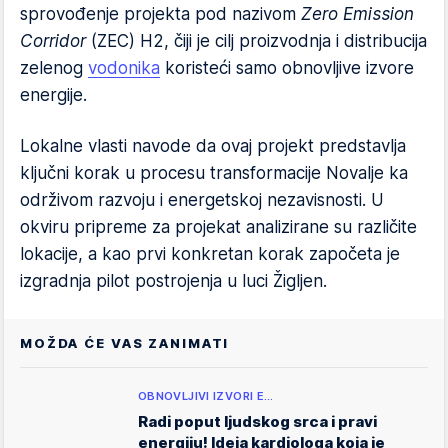
sprovođenje projekta pod nazivom
Zero Emission
Corridor
(ZEC) H2, čiji je cilj proizvodnja i distribucija
zelenog
vodonika
koristeći samo obnovljive izvore
energije.
Lokalne vlasti navode da ovaj projekt predstavlja
ključni korak u procesu transformacije Novalje ka
održivom razvoju i energetskoj nezavisnosti. U
okviru pripreme za projekat analizirane su različite
lokacije, a kao prvi konkretan korak započeta je
izgradnja pilot postrojenja u luci Žigljen.
MOŽDA ĆE VAS ZANIMATI
OBNOVLJIVI IZVORI E…
Radi poput ljudskog srca i pravi
energiju! Ideja kardiologa koja je