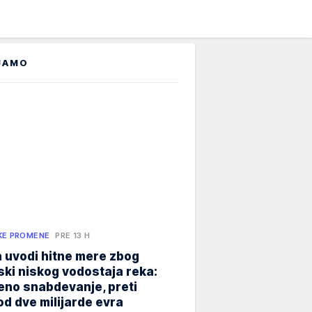
JAMO
KE PROMENE
PRE 13 H
 uvodi hitne mere zbog
jski niskog vodostaja reka:
eno snabdevanje, preti
od dve milijarde evra