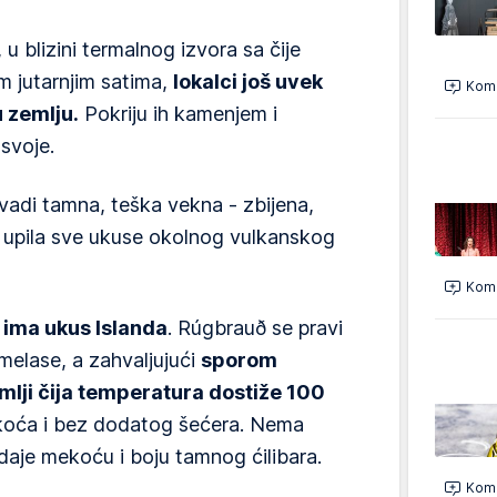
 blizini termalnog izvora sa čije
im jutarnjim satima,
lokalci još uvek
Kome
 zemlju.
Pokriju ih kamenjem i
 svoje.
 vadi tamna, teška vekna - zbijena,
je upila sve ukuse okolnog vulkanskog
Kome
 ima ukus Islanda
. Rúgbrauð se pravi
melase, a zahvaljujući
sporom
emlji čija temperatura dostiže 100
tkoća i bez dodatog šećera. Nema
 daje mekoću i boju tamnog ćilibara.
Kome