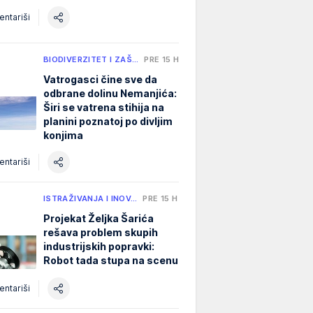
ntariši
BIODIVERZITET I ZAŠ…
PRE 15 H
Vatrogasci čine sve da
odbrane dolinu Nemanjića:
Širi se vatrena stihija na
planini poznatoj po divljim
konjima
ntariši
ISTRAŽIVANJA I INOV…
PRE 15 H
Projekat Željka Šarića
rešava problem skupih
industrijskih popravki:
Robot tada stupa na scenu
ntariši