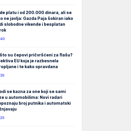
de platu i od 200.000 dinara, ali se
ko ne javlja: Gazda Paja šokiran iako
di slobodne vikende i besplatan
rok
40
što su čepovi pričvršćeni za flašu?
rektiva EU koja je razbesnela
ropljane i te kako opravdana
35
odi se kazna za one koji se sami
ze u automobilima: Novi radari
epoznaju broj putnika i automatski
žnjavaju
25