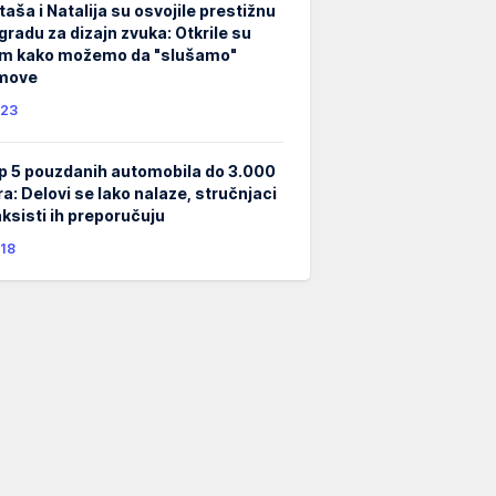
taša i Natalija su osvojile prestižnu
gradu za dizajn zvuka: Otkrile su
m kako možemo da "slušamo"
lmove
23
p 5 pouzdanih automobila do 3.000
ra: Delovi se lako nalaze, stručnjaci
taksisti ih preporučuju
18