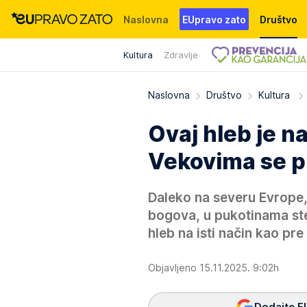
Naslovna
EUpravo zato
Društvo
Kultura
Zdravlje
Događaji
News
WMG fondacija
Naslovna
Društvo
Kultura
Ovaj hleb je n
Vekovima se pr
Daleko na severu Evrope,
bogova, u pukotinama sten
hleb na isti način kao pr
Objavljeno 15.11.2025. 9:02h
Dodajte E