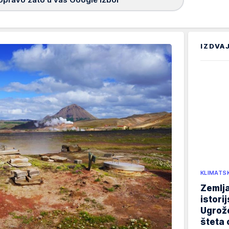
IZDVA
KLIMATS
Zemlja
istori
Ugrož
šteta 