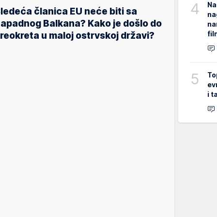
4
Na
ledeća članica EU neće biti sa
na
apadnog Balkana? Kako je došlo do
na
fi
reokreta u maloj ostrvskoj državi?
5
To
ev
i 