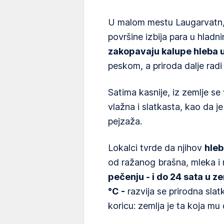
U malom mestu Laugarvatn, u
površine izbija para u hladn
zakopavaju kalupe hleba u
peskom, a priroda dalje radi
Satima kasnije, iz zemlje se
vlažna i slatkasta, kao da 
pejzaža.
Lokalci tvrde da njihov
hleb
od ražanog brašna, mleka i 
pečenju - i do 24 sata u z
°C -
razvija se prirodna sla
koricu: zemlja je ta koja mu