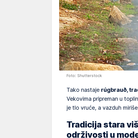
Foto: Shutterstock
Tako nastaje
rúgbrauð, trad
Vekovima pripreman u toplin
je tlo vruće, a vazduh miriš
Tradicija stara vi
održivosti u mod