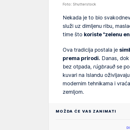
Foto: Shutterstock
Nekada je to bio svakodnevn
služi uz dimljenu ribu, masla
time što
koriste "zelenu en
Ova tradicija postala je
simb
prema prirodi.
Danas, dok s
bez otpada,
rúgbrauð
se pon
kuvari na Islandu oživljavaj
modernim tehnikama i vraća
zemljom.
MOŽDA ĆE VAS ZANIMATI
D