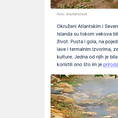
Foto: Shutterstock
Okruženi Atlantskim i Seve
Islanda su tokom vekova bil
život. Pusta i gola, na poj
lave i termalnim izvorima, 
kulture. Jedna od njih je bil
koristili ono što im je
prirod