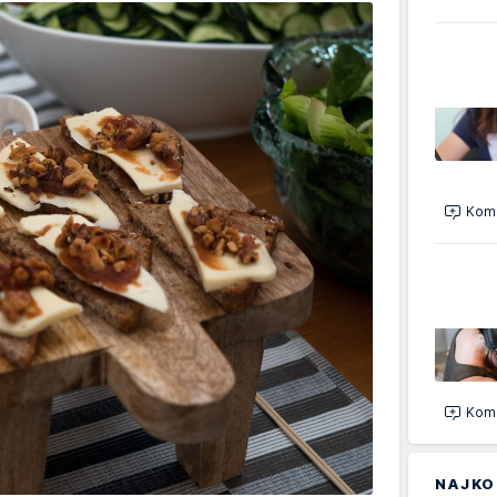
Kome
Kome
NAJKO