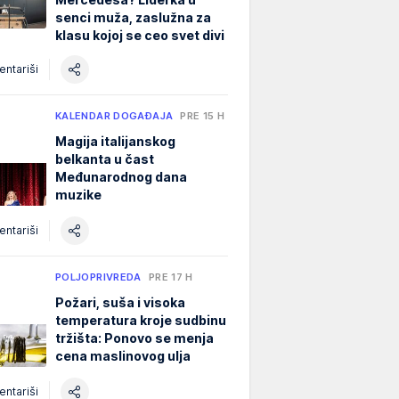
senci muža, zaslužna za
klasu kojoj se ceo svet divi
ntariši
KALENDAR DOGAĐAJA
PRE 15 H
Magija italijanskog
belkanta u čast
Međunarodnog dana
muzike
ntariši
POLJOPRIVREDA
PRE 17 H
Požari, suša i visoka
temperatura kroje sudbinu
tržišta: Ponovo se menja
cena maslinovog ulja
ntariši