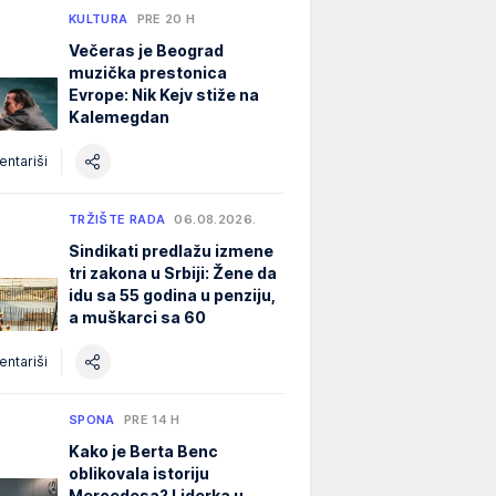
KULTURA
PRE 20 H
Večeras je Beograd
muzička prestonica
Evrope: Nik Kejv stiže na
Kalemegdan
ntariši
TRŽIŠTE RADA
06.08.2026.
Sindikati predlažu izmene
tri zakona u Srbiji: Žene da
idu sa 55 godina u penziju,
a muškarci sa 60
ntariši
SPONA
PRE 14 H
Kako je Berta Benc
oblikovala istoriju
Mercedesa? Liderka u