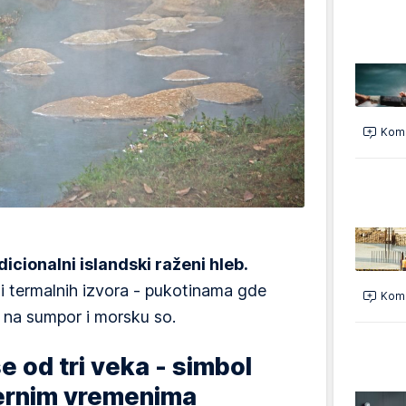
Kome
icionalni islandski raženi hleb.
i termalnih izvora - pukotinama gde
Kome
e na sumpor i morsku so.
še od tri veka - simbol
ernim vremenima