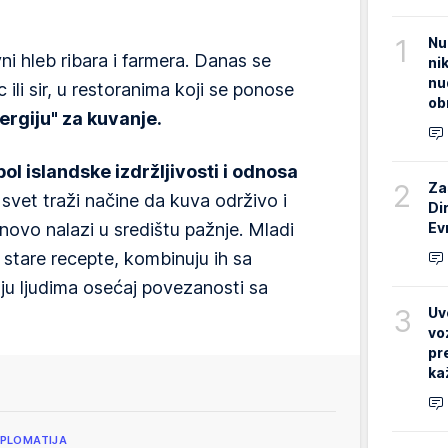
1
Nu
i hleb ribara i farmera. Danas se
ni
nu
c ili sir, u restoranima koji se ponose
ob
ergiju" za kuvanje.
ol islandske izdržljivosti i odnosa
2
Za
vet traži načine da kuva održivo i
Di
Ev
ovo nalazi u središtu pažnje. Mladi
u stare recepte, kombinuju ih sa
ju ljudima osećaj povezanosti sa
3
Uv
vo
pr
ka
IPLOMATIJA