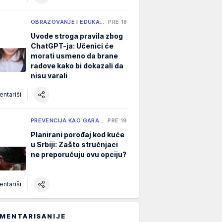
OBRAZOVANJE I EDUKA…
PRE 18 H
Uvode stroga pravila zbog
ChatGPT-ja: Učenici će
morati usmeno da brane
radove kako bi dokazali da
nisu varali
ntariši
PREVENCIJA KAO GARA…
PRE 19 H
Planirani porođaj kod kuće
u Srbiji: Zašto stručnjaci
ne preporučuju ovu opciju?
ntariši
MENTARISANIJE