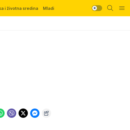
a i životna sredina
Mladi