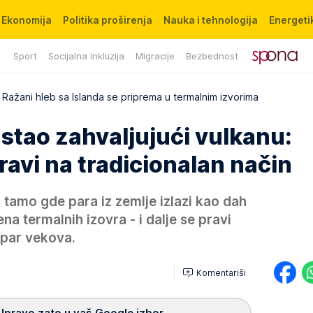
Ekonomija
Politika proširenja
Nauka i tehnologija
Energetik
Sport
Socijalna inkluzija
Migracije
Bezbednost
Ražani hleb sa Islanda se priprema u termalnim izvorima
astao zahvaljujući vulkanu:
avi na tradicionalan način
 tamo gde para iz zemlje izlazi kao dah
a termalnih izovra - i dalje se pravi
e par vekova.
Komentariši
Upravo zato u vaš Google izbor