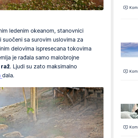
Kome
rnim ledenim okeanom, stanovnici
i suočeni sa surovim uslovima za
edinim delovima ispresecana tokovima
zemlja je rađala samo malobrojne
a
raž
. Ljudi su zato maksimalno
Kome
a
dala.
Kome