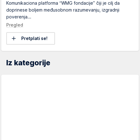
Komunikaciona platforma “WMG fondacije” čiji je cilj da
doprinese boljem međusobnom razumevanju, izgradnji
poverenja...
Pregled
Pretplati se!
Iz kategorije