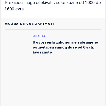
Prekršioci mogu očekivati visoke kazne od 1.000 do
1.600 evra.
MOŽDA ĆE VAS ZANIMATI
KULTURA
U ovoj zemlji zakonom je zabranjeno
ostaviti psa samog duže od 6 sati:
Evo i zašto