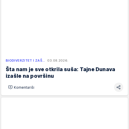
BIODIVERZITET I ZAŠ…
03.08.2026.
Šta nam je sve otkrila suša: Tajne Dunava
izašle na površinu
Komentariši