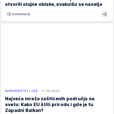
stvorili olujne oblake, evakuišu se naselja
Komentariši
BIODIVERZITET I ZAŠ…
07.08.2026.
Najveća mreža zaštićenih područja na
svetu: Kako EU štiti prirodu i gde je tu
Zapadni Balkan?