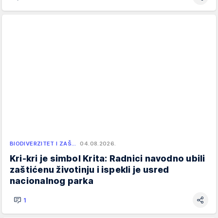
BIODIVERZITET I ZAŠ…
04.08.2026.
Kri-kri je simbol Krita: Radnici navodno ubili
zaštićenu životinju i ispekli je usred
nacionalnog parka
1