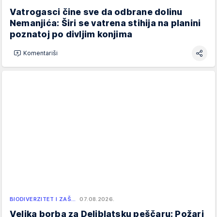
Vatrogasci čine sve da odbrane dolinu
Nemanjića: Širi se vatrena stihija na planini
poznatoj po divljim konjima
Komentariši
BIODIVERZITET I ZAŠ…
07.08.2026.
Velika borba za Deliblatsku peščaru: Požari