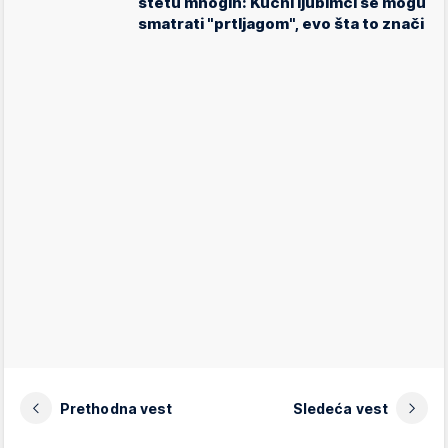
štetu mnogih: Kućni ljubimci se mogu
smatrati "prtljagom", evo šta to znači
Prethodna vest
Sledeća vest