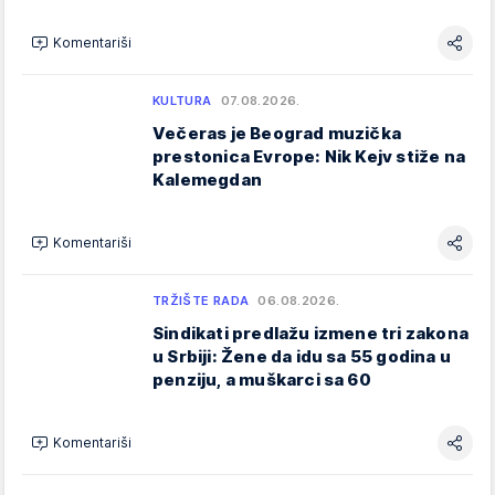
Komentariši
KULTURA
07.08.2026.
Večeras je Beograd muzička
prestonica Evrope: Nik Kejv stiže na
Kalemegdan
Komentariši
TRŽIŠTE RADA
06.08.2026.
Sindikati predlažu izmene tri zakona
u Srbiji: Žene da idu sa 55 godina u
penziju, a muškarci sa 60
Komentariši