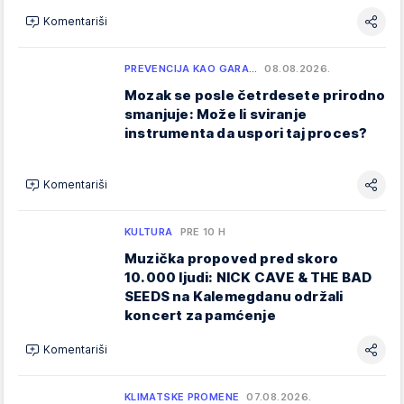
Komentariši
PREVENCIJA KAO GARA…
08.08.2026.
Mozak se posle četrdesete prirodno
smanjuje: Može li sviranje
instrumenta da uspori taj proces?
Komentariši
KULTURA
PRE 10 H
Muzička propoved pred skoro
10.000 ljudi: NICK CAVE & THE BAD
SEEDS na Kalemegdanu održali
koncert za pamćenje
Komentariši
KLIMATSKE PROMENE
07.08.2026.