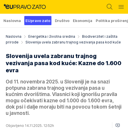
Naslovna
EUpravo zato
Društvo
Ekonomija
Politika proširen
Naslovna
Energetika i životna sredina
Biodiverzitet i zaštita
prirode
Slovenija uvela zabranu trajnog vezivanja pasa kod kuće
Slovenija uvela zabranu trajnog
vezivanja pasa kod kuće: Kazne do 1.600
evra
Od 11. novembra 2025. u Sloveniji je na snazi
potpuna zabrana trajnog vezivanja pasa u
kućnim dvorištima. Vlasnici koji ignorišu pravila
mogu očekivati kazne od 1.000 do 1.600 evra,
dok psi i dalje moraju biti na povocu tokom šetnji
u javnosti.
Objavljeno 14.11.2025. 12:52h