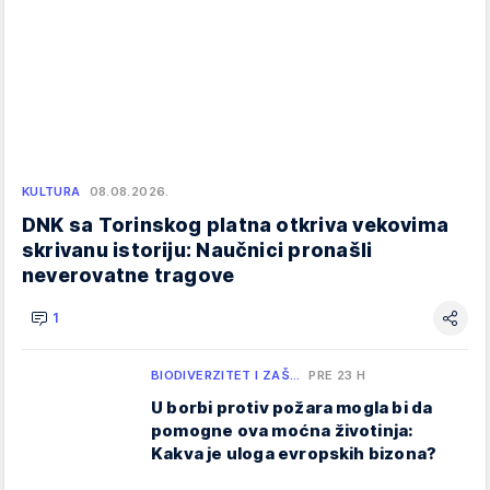
KULTURA
08.08.2026.
DNK sa Torinskog platna otkriva vekovima
skrivanu istoriju: Naučnici pronašli
neverovatne tragove
1
BIODIVERZITET I ZAŠ…
PRE 23 H
U borbi protiv požara mogla bi da
pomogne ova moćna životinja:
Kakva je uloga evropskih bizona?