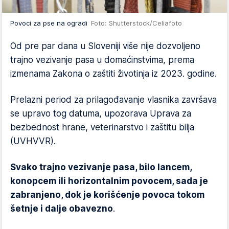
Povoci za pse na ogradi
Foto: Shutterstock/Celiafoto
Od pre par dana u Sloveniji više nije dozvoljeno
trajno vezivanje pasa u domaćinstvima, prema
izmenama Zakona o zaštiti životinja iz 2023. godine.
Prelazni period za prilagođavanje vlasnika završava
se upravo tog datuma, upozorava Uprava za
bezbednost hrane, veterinarstvo i zaštitu bilja
(UVHVVR).
Svako trajno vezivanje pasa, bilo lancem,
konopcem ili horizontalnim povocem, sada je
zabranjeno, dok je korišćenje povoca tokom
šetnje i dalje obavezno
.