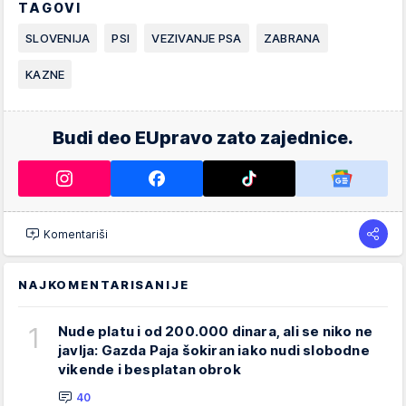
TAGOVI
SLOVENIJA
PSI
VEZIVANJE PSA
ZABRANA
KAZNE
Budi deo EUpravo zato zajednice.
Komentariši
NAJKOMENTARISANIJE
1
Nude platu i od 200.000 dinara, ali se niko ne
javlja: Gazda Paja šokiran iako nudi slobodne
vikende i besplatan obrok
40