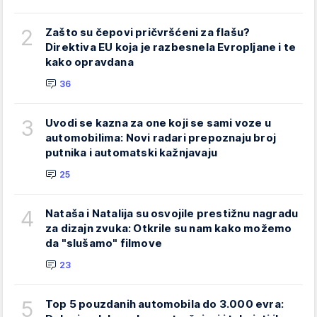
2
Zašto su čepovi pričvršćeni za flašu?
Direktiva EU koja je razbesnela Evropljane i te
kako opravdana
36
3
Uvodi se kazna za one koji se sami voze u
automobilima: Novi radari prepoznaju broj
putnika i automatski kažnjavaju
25
4
Nataša i Natalija su osvojile prestižnu nagradu
za dizajn zvuka: Otkrile su nam kako možemo
da "slušamo" filmove
23
5
Top 5 pouzdanih automobila do 3.000 evra: