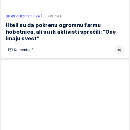
BIODIVERZITET I ZAŠ…
PRE 19 H
Hteli su da pokrenu ogromnu farmu
hobotnica, ali su ih aktivisti sprečili: "One
imaju svest"
Komentariši