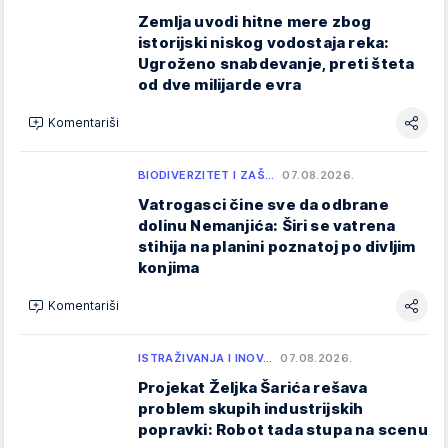
Zemlja uvodi hitne mere zbog
istorijski niskog vodostaja reka:
Ugroženo snabdevanje, preti šteta
od dve milijarde evra
Komentariši
BIODIVERZITET I ZAŠ…
07.08.2026.
Vatrogasci čine sve da odbrane
dolinu Nemanjića: Širi se vatrena
stihija na planini poznatoj po divljim
konjima
Komentariši
ISTRAŽIVANJA I INOV…
07.08.2026.
Projekat Željka Šarića rešava
problem skupih industrijskih
popravki: Robot tada stupa na scenu