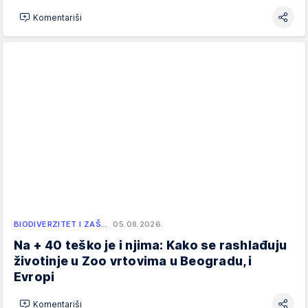
Komentariši
BIODIVERZITET I ZAŠ…
05.08.2026.
Na + 40 teško je i njima: Kako se rashlađuju
životinje u Zoo vrtovima u Beogradu, i
Evropi
Komentariši