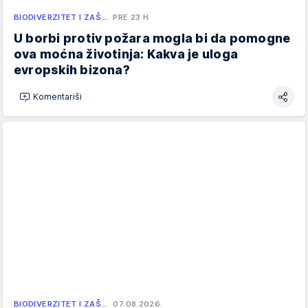
BIODIVERZITET I ZAŠ…
PRE 23 H
U borbi protiv požara mogla bi da pomogne
ova moćna životinja: Kakva je uloga
evropskih bizona?
Komentariši
BIODIVERZITET I ZAŠ…
07.08.2026.