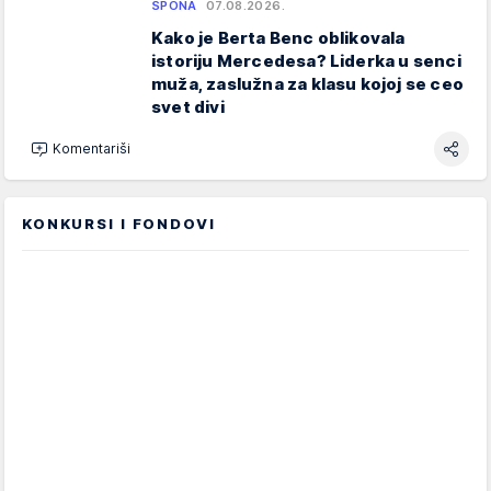
SPONA
07.08.2026.
Kako je Berta Benc oblikovala
istoriju Mercedesa? Liderka u senci
muža, zaslužna za klasu kojoj se ceo
svet divi
Komentariši
KONKURSI I FONDOVI