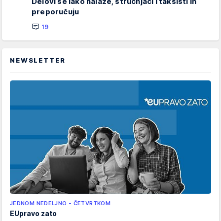
Delovi se lako nalaze, stručnjaci i taksisti ih
preporučuju
19
NEWSLETTER
JEDNOM NEDELJNO - ČETVRTKOM
EUpravo zato