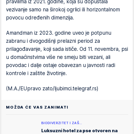
pravilima iz 2021. godine, koja su dopuštala
vezivanje samo na širokoj ogrlici ili horizontalnom
povocu određenih dimenzija.
Amandman iz 2023. godine uveo je potpunu
zabranu i dvogodišnji prelazni period za
prilagođavanje, koji sada ističe. Od 11. novembra, psi
u domaćinstvima više ne smeju biti vezani, ali
povodac i dalje ostaje obavezan u javnosti radi
kontrole i zaštite životinje.
(M.A./EUpravo zato/ljubimci.telegraf.rs)
MOŽDA ĆE VAS ZANIMATI
BIODIVERZITET I ZAŠ…
Luksuzni hotel za pse otvoren na