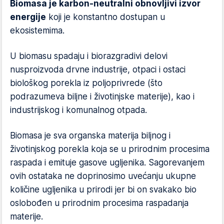
Biomasa je karbon-neutralni obnovljivi izvor
energije
koji je konstantno dostupan u
ekosistemima.
U biomasu spadaju i biorazgradivi delovi
nusproizvoda drvne industrije, otpaci i ostaci
biološkog porekla iz poljoprivrede (što
podrazumeva biljne i životinjske materije), kao i
industrijskog i komunalnog otpada.
Biomasa je sva organska materija biljnog i
životinjskog porekla koja se u prirodnim procesima
raspada i emituje gasove ugljenika. Sagorevanjem
ovih ostataka ne doprinosimo uvećanju ukupne
količine ugljenika u prirodi jer bi on svakako bio
oslobođen u prirodnim procesima raspadanja
materije.