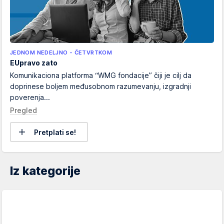
JEDNOM NEDELJNO - ČETVRTKOM
EUpravo zato
Komunikaciona platforma “WMG fondacije” čiji je cilj da
doprinese boljem međusobnom razumevanju, izgradnji
poverenja...
Pregled
Pretplati se!
Iz kategorije