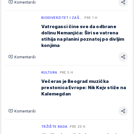
Komentariši
BIODIVERZITET I ZAŠ…
PRE 1 H
Vatrogasci čine sve da odbrane
dolinu Nemanjića: Širi se vatrena
stihija na planini poznatoj po divljim
konjima
Komentariši
KULTURA
PRE 5 H
Večeras je Beograd muzička
prestonica Evrope: Nik Kejv stiže na
Kalemegdan
Komentariši
TRŽIŠTE RADA
PRE 23 H