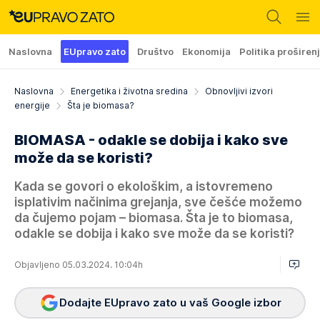
Naslovna
EUpravo zato
Društvo
Ekonomija
Politika proširen
Naslovna
Energetika i životna sredina
Obnovljivi izvori
energije
Šta je biomasa?
BIOMASA - odakle se dobija i kako sve
može da se koristi?
Kada se govori o ekološkim, a istovremeno
isplativim načinima grejanja, sve češće možemo
da čujemo pojam – biomasa. Šta je to biomasa,
odakle se dobija i kako sve može da se koristi?
Objavljeno 05.03.2024. 10:04h
Dodajte EUpravo zato u vaš Google izbor