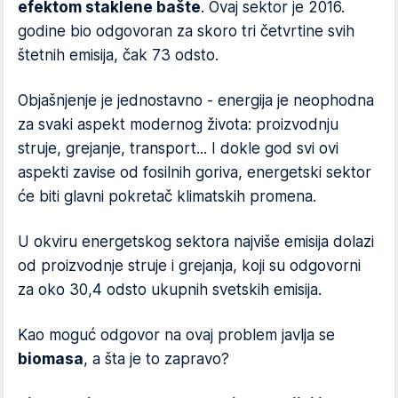
efektom staklene bašte
. Ovaj sektor je 2016.
godine bio odgovoran za skoro tri četvrtine svih
štetnih emisija, čak 73 odsto.
Objašnjenje je jednostavno - energija je neophodna
za svaki aspekt modernog života: proizvodnju
struje, grejanje, transport... I dokle god svi ovi
aspekti zavise od fosilnih goriva, energetski sektor
će biti glavni pokretač klimatskih promena.
U okviru energetskog sektora najviše emisija dolazi
od proizvodnje struje i grejanja, koji su odgovorni
za oko 30,4 odsto ukupnih svetskih emisija.
Kao moguć odgovor na ovaj problem javlja se
biomasa
, a šta je to zapravo?