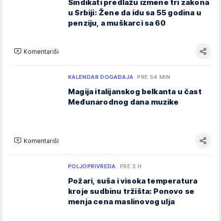
Sindikati predlažu izmene tri zakona
u Srbiji: Žene da idu sa 55 godina u
penziju, a muškarci sa 60
Komentariši
KALENDAR DOGAĐAJA
PRE 54 MIN
Magija italijanskog belkanta u čast
Međunarodnog dana muzike
Komentariši
POLJOPRIVREDA
PRE 3 H
Požari, suša i visoka temperatura
kroje sudbinu tržišta: Ponovo se
menja cena maslinovog ulja