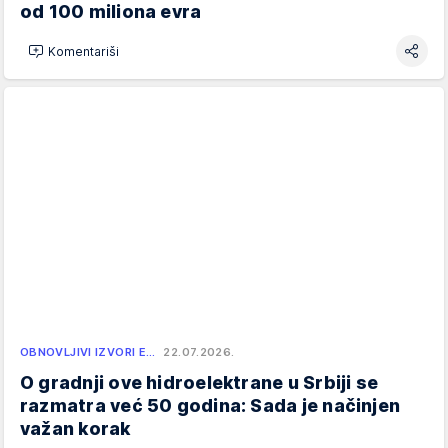
od 100 miliona evra
Komentariši
OBNOVLJIVI IZVORI E…
22.07.2026.
O gradnji ove hidroelektrane u Srbiji se
razmatra već 50 godina: Sada je načinjen
važan korak