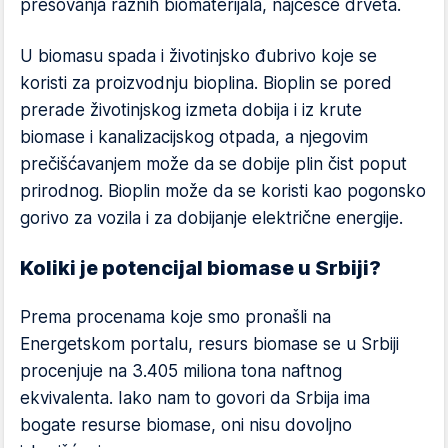
presovanja raznih biomaterijala, najčešće drveta.
U biomasu spada i životinjsko đubrivo koje se
koristi za proizvodnju bioplina. Bioplin se pored
prerade životinjskog izmeta dobija i iz krute
biomase i kanalizacijskog otpada, a njegovim
prečišćavanjem može da se dobije plin čist poput
prirodnog. Bioplin može da se koristi kao pogonsko
gorivo za vozila i za dobijanje električne energije.
Koliki je potencijal biomase u Srbiji?
Prema procenama koje smo pronašli na
Energetskom portalu, resurs biomase se u Srbiji
procenjuje na 3.405 miliona tona naftnog
ekvivalenta. Iako nam to govori da Srbija ima
bogate resurse biomase, oni nisu dovoljno