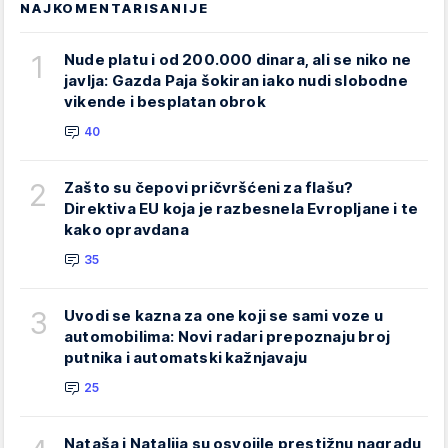
NAJKOMENTARISANIJE
1
Nude platu i od 200.000 dinara, ali se niko ne
javlja: Gazda Paja šokiran iako nudi slobodne
vikende i besplatan obrok
40
2
Zašto su čepovi pričvršćeni za flašu?
Direktiva EU koja je razbesnela Evropljane i te
kako opravdana
35
3
Uvodi se kazna za one koji se sami voze u
automobilima: Novi radari prepoznaju broj
putnika i automatski kažnjavaju
25
Nataša i Natalija su osvojile prestižnu nagradu