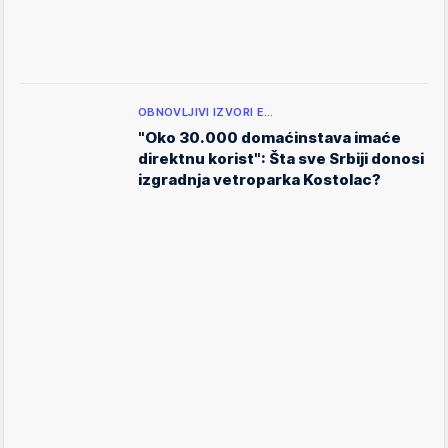
OBNOVLJIVI IZVORI E…
"Oko 30.000 domaćinstava imaće
direktnu korist": Šta sve Srbiji donosi
izgradnja vetroparka Kostolac?