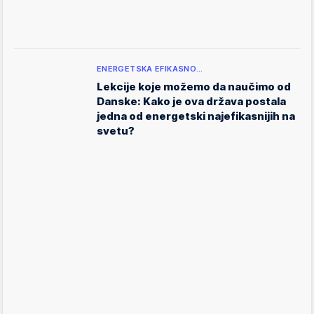
ENERGETSKA EFIKASNO…
Lekcije koje možemo da naučimo od
Danske: Kako je ova država postala
jedna od energetski najefikasnijih na
svetu?