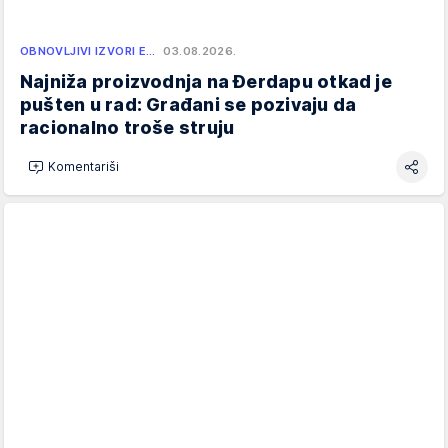
OBNOVLJIVI IZVORI E…
03.08.2026.
Najniža proizvodnja na Đerdapu otkad je
pušten u rad: Građani se pozivaju da
racionalno troše struju
Komentariši