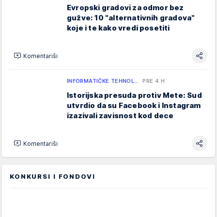
Evropski gradovi za odmor bez
gužve: 10 "alternativnih gradova"
koje i te kako vredi posetiti
Komentariši
INFORMATIČKE TEHNOL…
PRE 4 H
Istorijska presuda protiv Mete: Sud
utvrdio da su Facebook i Instagram
izazivali zavisnost kod dece
Komentariši
KONKURSI I FONDOVI