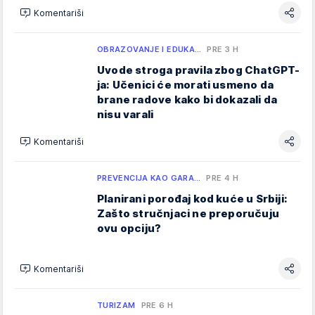
Komentariši
OBRAZOVANJE I EDUKA…
PRE 3 H
Uvode stroga pravila zbog ChatGPT-
ja: Učenici će morati usmeno da
brane radove kako bi dokazali da
nisu varali
Komentariši
PREVENCIJA KAO GARA…
PRE 4 H
Planirani porođaj kod kuće u Srbiji:
Zašto stručnjaci ne preporučuju
ovu opciju?
Komentariši
TURIZAM
PRE 6 H