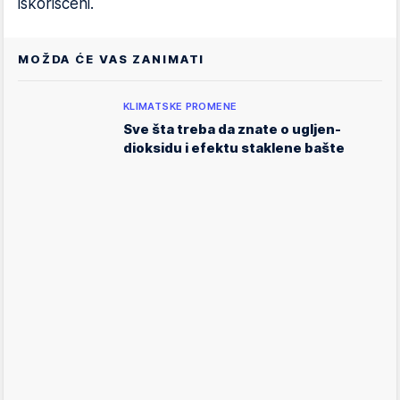
iskorišćeni.
MOŽDA ĆE VAS ZANIMATI
KLIMATSKE PROMENE
Sve šta treba da znate o ugljen-
dioksidu i efektu staklene bašte