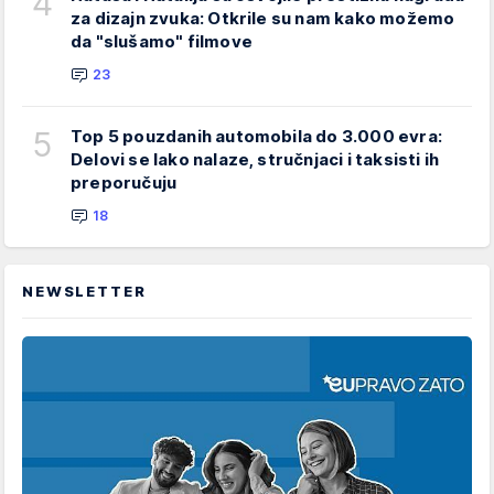
4
za dizajn zvuka: Otkrile su nam kako možemo
da "slušamo" filmove
23
5
Top 5 pouzdanih automobila do 3.000 evra:
Delovi se lako nalaze, stručnjaci i taksisti ih
preporučuju
18
NEWSLETTER