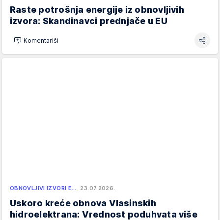
Raste potrošnja energije iz obnovljivih
izvora: Skandinavci prednjače u EU
Komentariši
OBNOVLJIVI IZVORI E…
23.07.2026.
Uskoro kreće obnova Vlasinskih
hidroelektrana: Vrednost poduhvata više