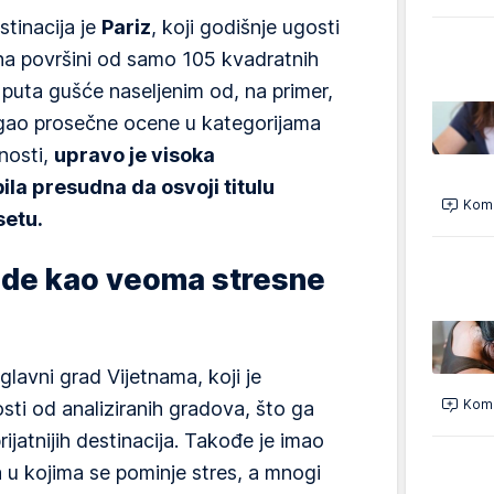
stinacija je
Pariz
, koji godišnje ugosti
 na površini od samo 105 kvadratnih
 puta gušće naseljenim od, na primer,
gao prosečne ocene u kategorijama
nosti,
upravo je visoka
ila presudna da osvoji titulu
Kome
setu.
lede kao veoma stresne
lavni grad Vijetnama, koji je
Kome
osti od analiziranih gradova, što ga
rijatnijih destinacija. Takođe je imao
ja u kojima se pominje stres, a mnogi