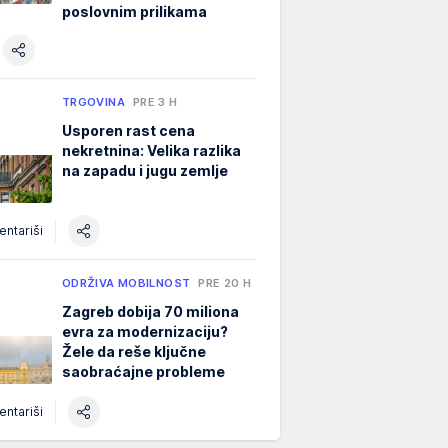
poslovnim prilikama
TRGOVINA
PRE 3 H
Usporen rast cena
nekretnina: Velika razlika
na zapadu i jugu zemlje
ntariši
ODRŽIVA MOBILNOST
PRE 20 H
Zagreb dobija 70 miliona
evra za modernizaciju?
Žele da reše ključne
saobraćajne probleme
ntariši