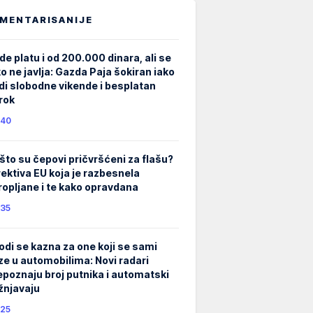
MENTARISANIJE
de platu i od 200.000 dinara, ali se
ko ne javlja: Gazda Paja šokiran iako
di slobodne vikende i besplatan
rok
40
što su čepovi pričvršćeni za flašu?
rektiva EU koja je razbesnela
ropljane i te kako opravdana
35
odi se kazna za one koji se sami
ze u automobilima: Novi radari
epoznaju broj putnika i automatski
žnjavaju
25