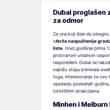
Dubai proglašen 
za odmor
Za one koji žele da izbegnu 
o
tkrila naopuštenije grad
liste.
Grad godišnje prima 17,1
prostranom urbanom raspore
raspoređeni. Dubai se takođ
najnižu stopu kriminala međ
toga, interesovanje za ovu 
opadanju poslednjih godina
turističkim atrakcijama.
Minhen i Melburn