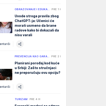
OBRAZOVANJE I EDUKA…
PRE 1 H
Uvode stroga pravila zbog
ChatGPT-ja: Učenici će
morati usmeno da brane
radove kako bi dokazali da
nisu varali
ntariši
PREVENCIJA KAO GARA…
PRE 2 H
Planirani porođaj kod kuće
u Srbiji: Zašto stručnjaci
ne preporučuju ovu opciju?
ntariši
TURIZAM
PRE 4 H
Evropski gradovi za odmor