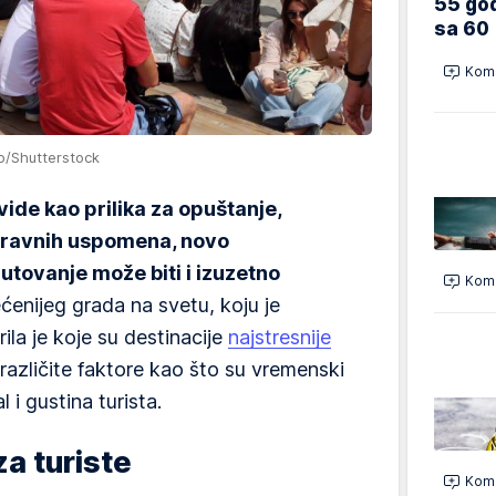
55 god
sa 60
Kome
o/Shutterstock
ide kao prilika za opuštanje,
oravnih uspomena, novo
utovanje može biti i izuzetno
Kome
́enijeg grada na svetu, koju je
ila je koje su destinacije
najstresnije
r različite faktore kao što su vremenski
l i gustina turista.
za turiste
Kome