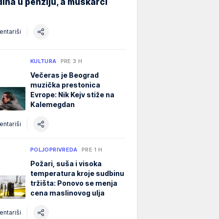
ina u penziju, a muškarci
ntariši
KULTURA
PRE 3 H
Večeras je Beograd
muzička prestonica
Evrope: Nik Kejv stiže na
Kalemegdan
ntariši
POLJOPRIVREDA
PRE 1 H
Požari, suša i visoka
temperatura kroje sudbinu
tržišta: Ponovo se menja
cena maslinovog ulja
ntariši