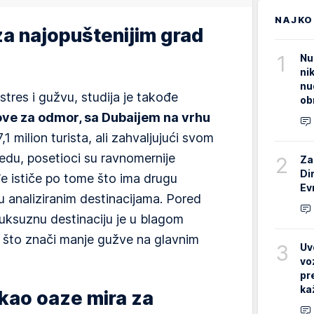
NAJKO
za najopuštenijim grad
1
Nu
ni
nu
stres i gužvu, studija je takođe
ob
ove za odmor, sa Dubaijem na vrhu
 milion turista, ali zahvaljujući svom
du, posetioci su ravnomernije
2
Za
Di
e ističe po tome što ima drugu
Ev
u analiziranim destinacijama. Pored
luksuznu destinaciju je u blagom
, što znači manje gužve na glavnim
3
Uv
vo
pr
ka
 kao oaze mira za