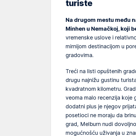
turiste
Na drugom mestu među na
Minhen u Nemačkoj, koji be
vremenske uslove i relativno
mirnijom destinacijom u po
gradovima.
Treći na listi opuštenih grad
drugu najnižu gustinu turist
kvadratnom kilometru. Grad
veoma malo recenzija koje g
dodatni plus je njegov prijat
posetioci ne moraju da brin
grad, Melburn nudi dovoljno
mogućnošću uživanja u zn