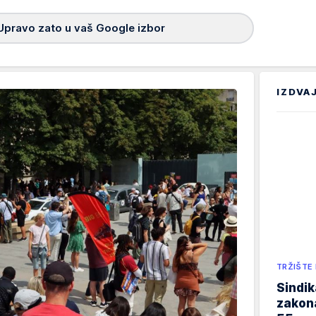
Upravo zato u vaš Google izbor
IZDVA
TRŽIŠTE
Sindik
zakona