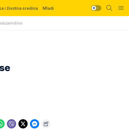
a i životna sredina
Mladi
eduzetništvo
 se