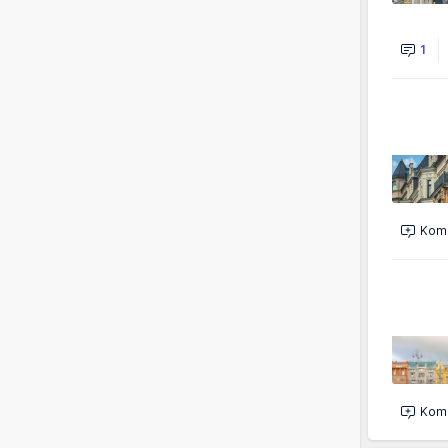
1
Kome
Kome