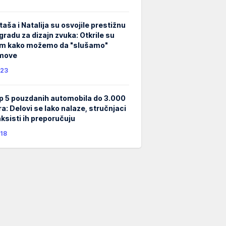
taša i Natalija su osvojile prestižnu
gradu za dizajn zvuka: Otkrile su
m kako možemo da "slušamo"
lmove
23
p 5 pouzdanih automobila do 3.000
ra: Delovi se lako nalaze, stručnjaci
taksisti ih preporučuju
18