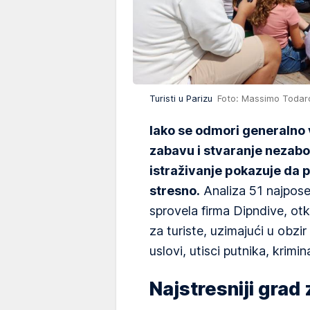
Turisti u Parizu
Foto: Massimo Todar
Iako se odmori generalno v
zabavu i stvaranje nezab
istraživanje pokazuje da p
stresno.
Analiza 51 najposec
sprovela firma Dipndive, otkr
za turiste, uzimajući u obzi
uslovi, utisci putnika, krimina
Najstresniji grad 