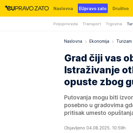
Naslovna
EUpravo zato
Društvo
Poljoprivreda
Transport
Trgovina
Tur
Događaji
News
WMG fondacija
Naslovna
Ekonomija
Turizam
Grad čiji vas ob
Istraživanje o
opuste zbog 
Putovanja mogu biti izvor 
posebno u gradovima gde 
pritisak umesto opuštanj
Objavljeno 04.08.2025. 10:59h