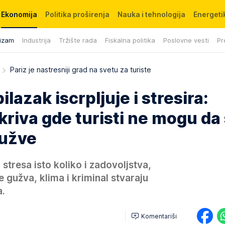
Ekonomija
Politika proširenja
Nauka i tehnologija
Energetik
izam
Industrija
Tržište rada
Fiskalna politika
Poslovne vesti
Pr
Pariz je nastresniji grad na svetu za turiste
ilazak iscrpljuje i stresira:
tkriva gde turisti ne mogu da
gužve
stresa isto koliko i zadovoljstva,
gužva, klima i kriminal stvaraju
a.
Komentariši