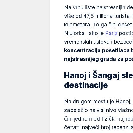
Na vrhu liste najstresnijih de
više od 47,5 miliona turista
kilometara. To ga čini deset
Njujorka. Iako je
Pariz
posti
vremenskih uslova i bezbed
koncentracija posetilaca b
najstresnijeg grada za po
Hanoj i Šangaj s
destinacije
Na drugom mestu je Hanoj, g
zabeležio najviši nivo vlažn
čini jednom od fizički najnep
četvrti najveći broj recenzi