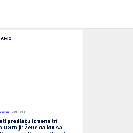
JAMO
 RADA
PRE 21 H
ati predlažu izmene tri
 u Srbiji: Žene da idu sa