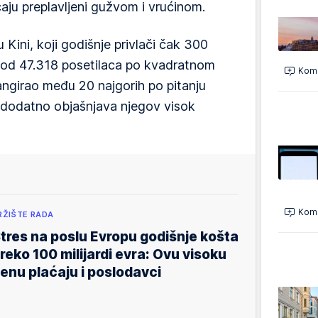
́aju preplavljeni gužvom i vrućinom.
 Kini, koji godišnje privlači čak 300
m od 47.318 posetilaca po kvadratnom
Kome
angirao među 20 najgorih po pitanju
to dodatno objašnjava njegov visok
Kome
RŽIŠTE RADA
tres na poslu Evropu godišnje košta
reko 100 milijardi evra: Ovu visoku
enu plaćaju i poslodavci