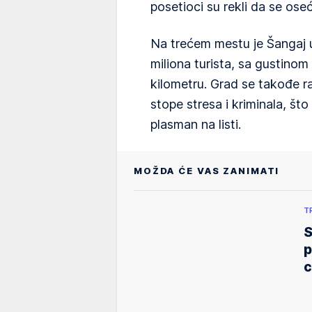
posetioci su rekli da se osec
Na trećem mestu je Šangaj u
miliona turista, sa gustino
kilometru. Grad se takođe r
stope stresa i kriminala, š
plasman na listi.
MOŽDA ĆE VAS ZANIMATI
T
S
p
c