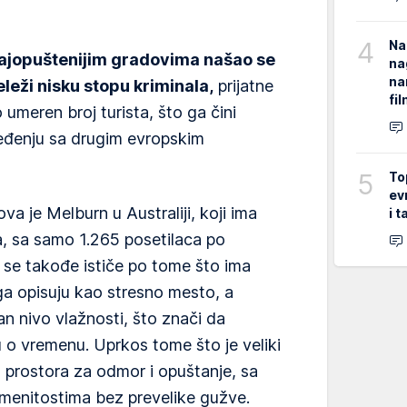
4
Na
jopuštenijim gradovima našao se
na
na
leži nisku stopu kriminala,
prijatne
fi
 umeren broj turista, što ga čini
ređenju sa drugim evropskim
5
To
ev
ova je Melburn u Australiji, koji ima
i 
a, sa samo 1.265 posetilaca po
 se takođe ističe po tome što ima
a opisuju kao stresno mesto, a
an nivo vlažnosti, što znači da
u o vremenu. Uprkos tome što je veliki
 prostora za odmor i opuštanje, sa
amenitostima bez prevelike gužve.