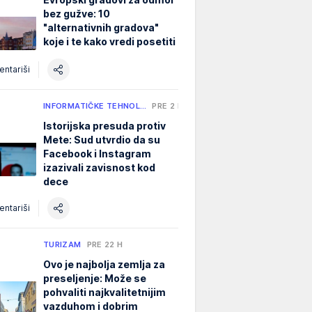
bez gužve: 10
"alternativnih gradova"
koje i te kako vredi posetiti
ntariši
INFORMATIČKE TEHNOL…
PRE 2 H
Istorijska presuda protiv
Mete: Sud utvrdio da su
Facebook i Instagram
izazivali zavisnost kod
dece
ntariši
TURIZAM
PRE 22 H
Ovo je najbolja zemlja za
preseljenje: Može se
pohvaliti najkvalitetnijim
vazduhom i dobrim