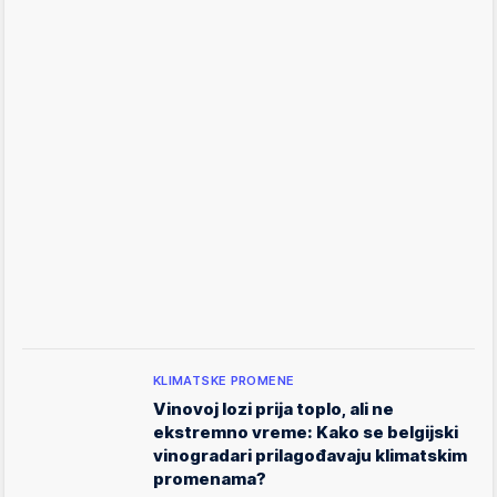
KLIMATSKE PROMENE
Vinovoj lozi prija toplo, ali ne
ekstremno vreme: Kako se belgijski
vinogradari prilagođavaju klimatskim
promenama?