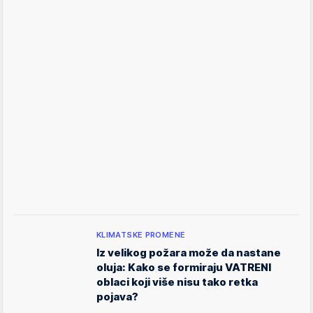
KLIMATSKE PROMENE
Iz velikog požara može da nastane
oluja: Kako se formiraju VATRENI
oblaci koji više nisu tako retka
pojava?