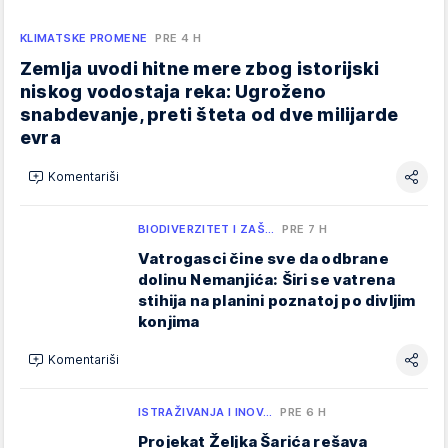
KLIMATSKE PROMENE
PRE 4 H
Zemlja uvodi hitne mere zbog istorijski
niskog vodostaja reka: Ugroženo
snabdevanje, preti šteta od dve milijarde
evra
Komentariši
BIODIVERZITET I ZAŠ…
PRE 7 H
Vatrogasci čine sve da odbrane
dolinu Nemanjića: Širi se vatrena
stihija na planini poznatoj po divljim
konjima
Komentariši
ISTRAŽIVANJA I INOV…
PRE 6 H
Projekat Željka Šarića rešava