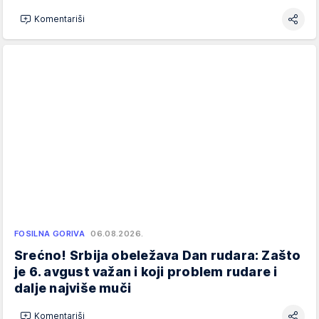
Komentariši
FOSILNA GORIVA
06.08.2026.
Srećno! Srbija obeležava Dan rudara: Zašto
je 6. avgust važan i koji problem rudare i
dalje najviše muči
Komentariši