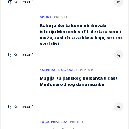
Komentariši
SPONA
PRE 5 H
Kako je Berta Benc oblikovala
istoriju Mercedesa? Liderka u senci
muža, zaslužna za klasu kojoj se ceo
svet divi
Komentariši
KALENDAR DOGAĐAJA
PRE 6 H
Magija italijanskog belkanta u čast
Međunarodnog dana muzike
Komentariši
POLJOPRIVREDA
PRE 9 H