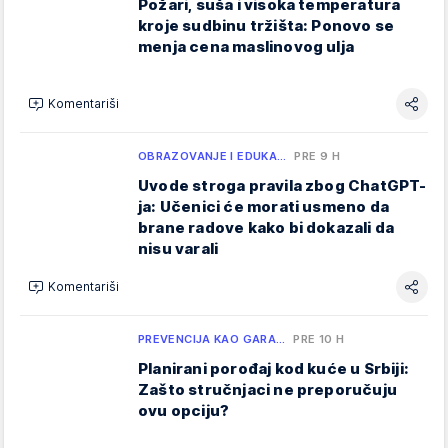
Požari, suša i visoka temperatura
kroje sudbinu tržišta: Ponovo se
menja cena maslinovog ulja
Komentariši
OBRAZOVANJE I EDUKA…
PRE 9 H
Uvode stroga pravila zbog ChatGPT-
ja: Učenici će morati usmeno da
brane radove kako bi dokazali da
nisu varali
Komentariši
PREVENCIJA KAO GARA…
PRE 10 H
Planirani porođaj kod kuće u Srbiji:
Zašto stručnjaci ne preporučuju
ovu opciju?