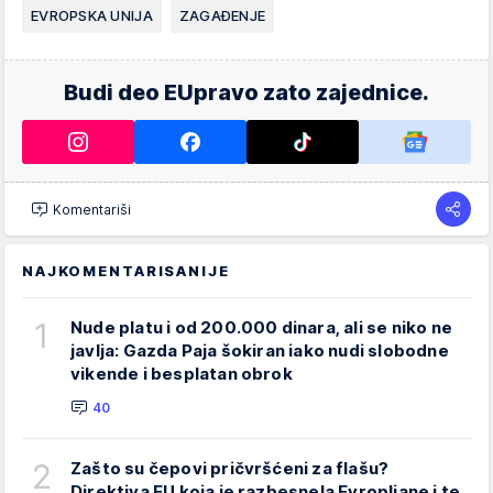
EVROPSKA UNIJA
ZAGAĐENJE
Budi deo EUpravo zato zajednice.
Komentariši
NAJKOMENTARISANIJE
1
Nude platu i od 200.000 dinara, ali se niko ne
javlja: Gazda Paja šokiran iako nudi slobodne
vikende i besplatan obrok
40
2
Zašto su čepovi pričvršćeni za flašu?
Direktiva EU koja je razbesnela Evropljane i te