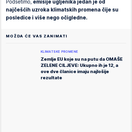
Podsetimo,
emisije ugljenika jedan je od
najčešćih uzroka klimatskih promena čije su
posledice i više nego očigledne.
MOŽDA ĆE VAS ZANIMATI
KLIMATSKE PROMENE
Zemlje EU koje su na putu da OMAŠE
ZELENE CILJEVE: Ukupno ih je 12, a
ove dve članice imaju najlošije
rezultate