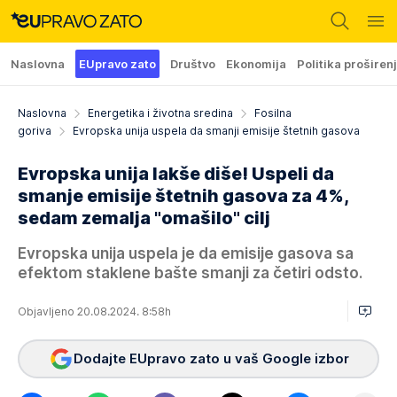
Naslovna
EUpravo zato
Društvo
Ekonomija
Politika proširen
Naslovna
Energetika i životna sredina
Fosilna
goriva
Evropska unija uspela da smanji emisije štetnih gasova
Evropska unija lakše diše! Uspeli da
smanje emisije štetnih gasova za 4%,
sedam zemalja "omašilo" cilj
Evropska unija uspela je da emisije gasova sa
efektom staklene bašte smanji za četiri odsto.
Objavljeno 20.08.2024. 8:58h
Dodajte EUpravo zato u vaš Google izbor