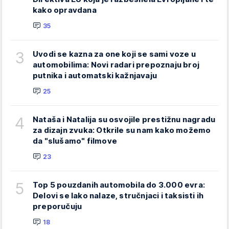
kako opravdana
35
3
Uvodi se kazna za one koji se sami voze u
automobilima: Novi radari prepoznaju broj
putnika i automatski kažnjavaju
25
4
Nataša i Natalija su osvojile prestižnu nagradu
za dizajn zvuka: Otkrile su nam kako možemo
da "slušamo" filmove
23
5
Top 5 pouzdanih automobila do 3.000 evra:
Delovi se lako nalaze, stručnjaci i taksisti ih
preporučuju
18