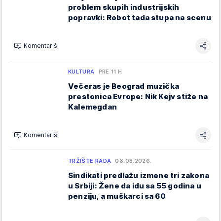
problem skupih industrijskih
popravki: Robot tada stupa na scenu
Komentariši
KULTURA
PRE 11 H
Večeras je Beograd muzička
prestonica Evrope: Nik Kejv stiže na
Kalemegdan
Komentariši
TRŽIŠTE RADA
06.08.2026.
Sindikati predlažu izmene tri zakona
u Srbiji: Žene da idu sa 55 godina u
penziju, a muškarci sa 60