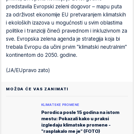
predstavila Evropski zeleni dogovor – mapu puta
za održivost ekonomije EU pretvaranjem klimatskih
i ekoloških izazova u mogućnosti u svim oblastima
politike i tranziciji čineći pravednom i inkluzivnom za
sve. Evropska zelena agenda je strategija koja bi
trebala Evropu da učini prvim "klimatski neutralnim"
kontinentom do 2050. godine.
(JA/EUpravo zato)
MOŽDA ĆE VAS ZANIMATI
KLIMATSKE PROMENE
Porodica posle 15 godina na istom
mestu: Pokazali kako u praksi
izgledaju klimatske promene -
"rasplakalo me je" (FOTO)