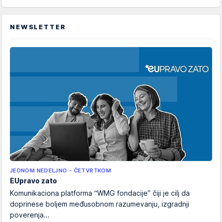
NEWSLETTER
JEDNOM NEDELJNO - ČETVRTKOM
EUpravo zato
Komunikaciona platforma “WMG fondacije” čiji je cilj da
doprinese boljem međusobnom razumevanju, izgradnji
poverenja...