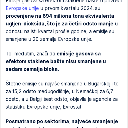
Emisije gasova sa efektom staklene bašte u privredi
Evropske unije
u prvom kvartalu 2024. su
procenjene na 894 miliona tona ekvivalenta
ugljen-dioksida, što je za četiri odsto manje
u
odnosu na isti kvartal prošle godine, a emisije su
smanjene u 20 zemalja Evropske unije.
To, međutim, znači da
emisije gasova sa
efektom staklene bašte nisu smanjene u
sedam zemalja bloka.
Štetne emisije su najviše smanjene u Bugarskoj i to
za 15,2 odsto međugodišnje, u Nemačkoj za 6,7
odsto, a u Belgiji šest odsto, objavila je agencija za
statistiku Evropske unije, Evrostat.
Posmatrano po sektorima, najveće smanjenje