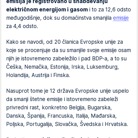
emisija je registrovano u snabdevanju
električnom energijom i gasom
i to za 12,6 odsto
međugodišnje, dok su domaćinstva smanjila
emisije
za 4,4 odsto.
Kako se navodi, od 20 članica Evropske unije za
koje se procenjuje da su smanjile svoje emisije osam
njih je istovremeno zabeležilo i pad BDP-a, a to su
Češka, Nemačka, Estonija, Irska, Luksemburg,
Holandija, Austrija i Finska.
Nasuprot tome je 12 država Evropske unije uspelo
da smanji štetne emisije i istovremeno zabeleži
privredni rast, konkretno Belgija, Bugarska,
Danska, Španija, Francuska, Italija, Mađarska,
Poljska, Portugalija, Slovačka, Švedska i Hrvatska.