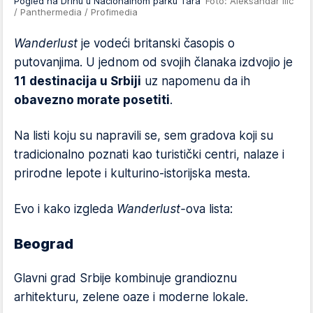
Pogled na Drinu u Nacionalnom parku Tara
Foto: Aleksandar Ilic
/ Panthermedia / Profimedia
Wanderlust
je vodeći britanski časopis o
putovanjima. U jednom od svojih članaka izdvojio je
11 destinacija u Srbiji
uz napomenu da ih
obavezno morate posetiti
.
Na listi koju su napravili se, sem gradova koji su
tradicionalno poznati kao turistički centri, nalaze i
prirodne lepote i kulturino-istorijska mesta.
Evo i kako izgleda
Wanderlust-
ova lista:
Beograd
Glavni grad Srbije kombinuje grandioznu
arhitekturu, zelene oaze i moderne lokale.