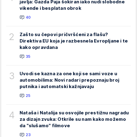
javlja: Gazda Paja šokiran iako nudi slobodne
vikende i besplatan obrok
40
2
Zašto su čepovi pričvršćeni za flašu?
Direktiva EU koja je razbesnela Evropljane i te
kako opravdana
35
3
Uvodi se kazna za one koji se sami voze u
automobilima: Novi radari prepoznaju broj
putnika i automatski kažnjavaju
25
4
Nataša i Natalija su osvojile prestižnu nagradu
za dizajn zvuka: Otkrile su nam kako možemo
da "slušamo" filmove
23