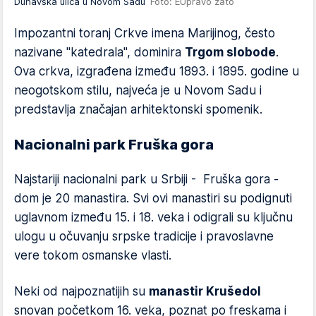
Dunavska ulica u Novom Sadu
Foto: EUpravo zato
Impozantni toranj Crkve imena Marijinog, često
nazivane "katedrala", dominira
Trgom slobode
.
Ova crkva, izgrađena između 1893. i 1895. godine u
neogotskom stilu, najveća je u Novom Sadu i
predstavlja značajan arhitektonski spomenik.
Nacionalni park Fruška gora
Najstariji nacionalni park u Srbiji - Fruška gora -
dom je 20 manastira. Svi ovi manastiri su podignuti
uglavnom između 15. i 18. veka i odigrali su ključnu
ulogu u očuvanju srpske tradicije i pravoslavne
vere tokom osmanske vlasti.
Neki od najpoznatijih su
manastir Krušedol
snovan početkom 16. veka, poznat po freskama i