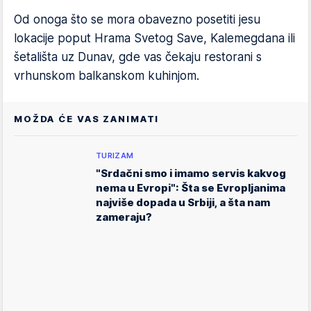
Od onoga što se mora obavezno posetiti jesu
lokacije poput Hrama Svetog Save, Kalemegdana ili
šetališta uz Dunav, gde vas čekaju restorani s
vrhunskom balkanskom kuhinjom.
MOŽDA ĆE VAS ZANIMATI
TURIZAM
"Srdačni smo i imamo servis kakvog
nema u Evropi": Šta se Evropljanima
najviše dopada u Srbiji, a šta nam
zameraju?