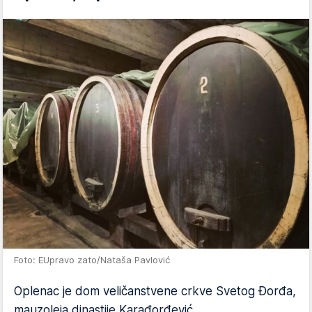
Foto: EUpravo zato/Nataša Pavlović
Oplenac je dom veličanstvene crkve Svetog Đorđa,
mauzoleja dinastije Karađorđević.