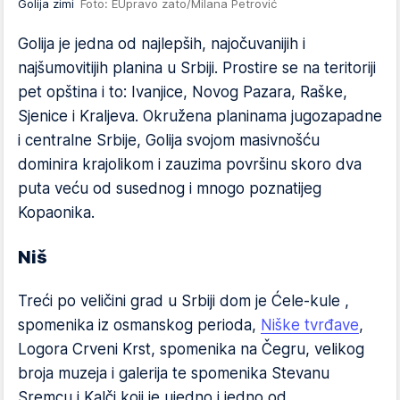
Golija zimi
Foto: EUpravo zato/Milana Petrović
Golija je jedna od najlepših, najočuvanijih i
najšumovitijih planina u Srbiji. Prostire se na teritoriji
pet opština i to: Ivanjice, Novog Pazara, Raške,
Sjenice i Kraljeva. Okružena planinama jugozapadne
i centralne Srbije, Golija svojom masivnošću
dominira krajolikom i zauzima površinu skoro dva
puta veću od susednog i mnogo poznatijeg
Kopaonika.
Niš
Treći po veličini grad u Srbiji dom je Ćele-kule ,
spomenika iz osmanskog perioda,
Niške tvrđave
,
Logora Crveni Krst, spomenika na Čegru, velikog
broja muzeja i galerija te spomenika Stevanu
Sremcu i Kalči koji je ujedno i jedno od