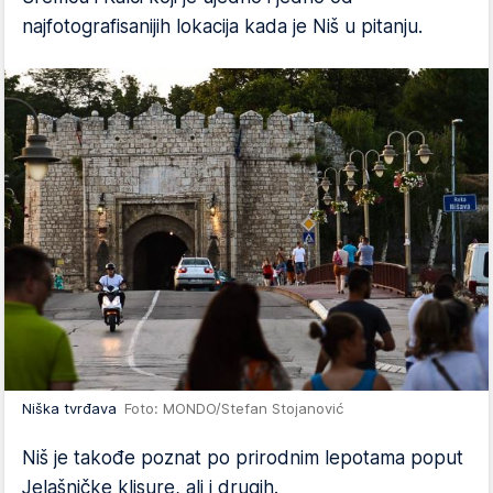
najfotografisanijih lokacija kada je Niš u pitanju.
Niška tvrđava
Foto: MONDO/Stefan Stojanović
Niš je takođe poznat po prirodnim lepotama poput
Jelašničke klisure, ali i drugih.