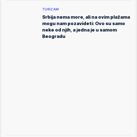
TURIZAM
Srbija nema more, ali na ovim plažama
mogu nam pozavideti: Ovo su samo
neke od njih, a jedna je u samom
Beogradu