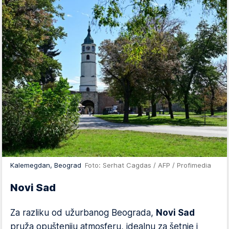
Kalemegdan, Beograd
Foto: Serhat Cagdas / AFP / Profimedia
Novi Sad
Za razliku od užurbanog Beograda,
Novi Sad
pruža opušteniju atmosferu, idealnu za šetnje i