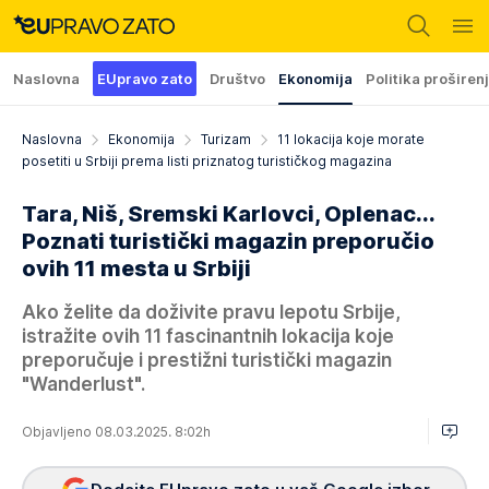
Naslovna
EUpravo zato
Društvo
Ekonomija
Politika proširen
Naslovna
Ekonomija
Turizam
11 lokacija koje morate
posetiti u Srbiji prema listi priznatog turističkog magazina
Tara, Niš, Sremski Karlovci, Oplenac...
Poznati turistički magazin preporučio
ovih 11 mesta u Srbiji
Ako želite da doživite pravu lepotu Srbije,
istražite ovih 11 fascinantnih lokacija koje
preporučuje i prestižni turistički magazin
"Wanderlust".
Objavljeno 08.03.2025. 8:02h