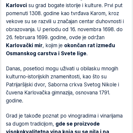
Karlovci
su grad bogate istorije i kulture. Prvi put
pomenuti 1308. godine kao tvrđava Karom, kroz
vekove su se razvili u značajan centar duhovnosti i
obrazovanja. U periodu od 16. novembra 1698. do
26. februara 1699. godine, ovde je održan
Karlovački mir
, kojim je
okončan rat između
Osmanskog carstva i Svete lige
.
Danas, posetioci mogu uživati u obilasku mnogih
kulturno-istorijskih znamenitosti, kao što su
Patrijaršijski dvor, Saborna crkva Svetog Nikole i
čuvena Karlovačka gimnazija, osnovana 1791.
godine.
Grad je takođe poznat po vinogradima i vinarijama
sa dugom tradicijom,
gde se proizvode
visokokvalitetna vina koja su se pila i na