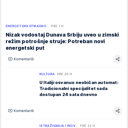
ENERGETSKA EFIKASNO…
PRE 1 H
Nizak vodostaj Dunava Srbiju uveo u zimski
režim potrošnje struje: Potreban novi
energetski put
Komentariši
KULTURA
PRE 20 H
U Italiji osvanuo neobičan automat:
Tradicionalni specijalitet sada
dostupan 24 sata dnevno
Komentariši
ISTRAŽIVANJA I INOV…
PRE 22 H