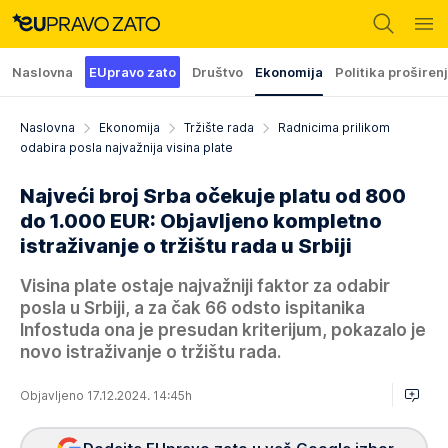
Naslovna
EUpravo zato
Društvo
Ekonomija
Politika proširen
Naslovna
Ekonomija
Tržište rada
Radnicima prilikom
odabira posla najvažnija visina plate
Najveći broj Srba očekuje platu od 800
do 1.000 EUR: Objavljeno kompletno
istraživanje o tržištu rada u Srbiji
Visina plate ostaje najvažniji faktor za odabir
posla u Srbiji, a za čak 66 odsto ispitanika
Infostuda ona je presudan kriterijum, pokazalo je
novo istraživanje o tržištu rada.
Objavljeno 17.12.2024. 14:45h