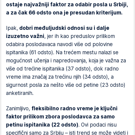
ostaje najvažniji faktor za odabir posla u Srbiji,
a za čak 66 odsto ona je presudan kriterijum.
Ipak,
dobri međuljudski odnosi su i dalje
izuzetno važni
, jer ih kao preduslov prilikom
odabira poslodavaca navodi više od polovine
ispitanika (61 odsto). Na trećem mestu nalazi se
mogućnost učenja i napredovanja, koja je važna za
više od trećine ispitanika (37 odsto), dok radno
vreme ima značaj za trećinu njih (34 odsto), a
sigurnost posla za nešto više od petine (23 odsto)
anketiranih.
Zanimljivo,
fleksibilno radno vreme je ključni
faktor prilikom zbora poslodavca za samo
petinu ispitanika (22 odsto)
. Ovi podaci nisu
specifični samo za Srbiju – isti trend se može videti i