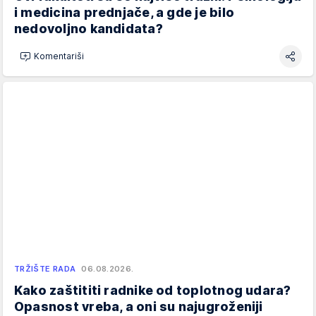
i medicina prednjače, a gde je bilo
nedovoljno kandidata?
Komentariši
TRŽIŠTE RADA
06.08.2026.
Kako zaštititi radnike od toplotnog udara?
Opasnost vreba, a oni su najugroženiji