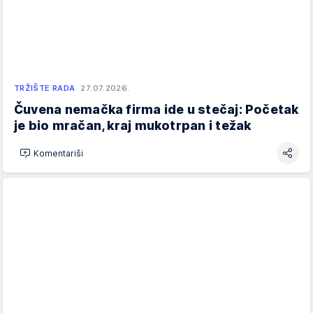
TRŽIŠTE RADA
27.07.2026.
Čuvena nemačka firma ide u stečaj: Početak
je bio mračan, kraj mukotrpan i težak
Komentariši