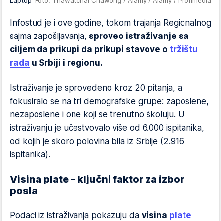
Laptop
Foto: Thawatchai Chawong / Alamy / Alamy / Profimedia
Infostud je i ove godine, tokom trajanja Regionalnog
sajma zapošljavanja,
sproveo istraživanje sa
ciljem da prikupi da prikupi stavove o
tržištu
rada
u Srbiji i regionu.
Istraživanje je sprovedeno kroz 20 pitanja, a
fokusiralo se na tri demografske grupe: zaposlene,
nezaposlene i one koji se trenutno školuju. U
istraživanju je učestvovalo više od 6.000 ispitanika,
od kojih je skoro polovina bila iz Srbije (2.916
ispitanika).
Visina plate – ključni faktor za izbor
posla
Podaci iz istraživanja pokazuju da
visina
plate