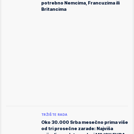
potrebno Nemcima, Francuzima ili
Britancima
TRŽIŠTE RADA
Oko 30.000 Srba mesečno prima više
od tri prosečne zarade: Najviša