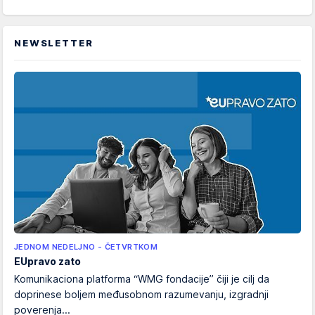
NEWSLETTER
JEDNOM NEDELJNO - ČETVRTKOM
EUpravo zato
Komunikaciona platforma “WMG fondacije” čiji je cilj da
doprinese boljem međusobnom razumevanju, izgradnji
poverenja...