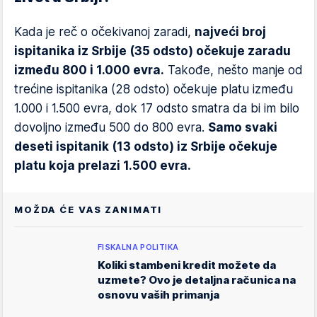
Kada je reč o očekivanoj zaradi,
najveći broj
ispitanika iz Srbije (35 odsto) očekuje zaradu
između 800 i 1.000 evra.
Takođe, nešto manje od
trećine ispitanika (28 odsto) očekuje platu između
1.000 i 1.500 evra, dok 17 odsto smatra da bi im bilo
dovoljno između 500 do 800 evra.
Samo svaki
deseti ispitanik (13 odsto) iz Srbije očekuje
platu koja prelazi 1.500 evra.
MOŽDA ĆE VAS ZANIMATI
FISKALNA POLITIKA
Koliki stambeni kredit možete da
uzmete? Ovo je detaljna računica na
osnovu vaših primanja