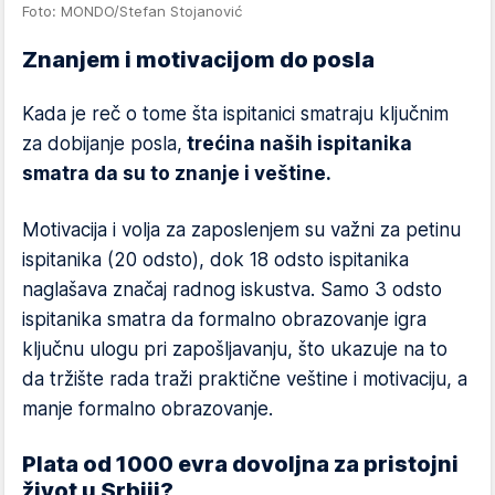
Foto: MONDO/Stefan Stojanović
Znanjem i motivacijom do posla
Kada je reč o tome šta ispitanici smatraju ključnim
za dobijanje posla,
trećina naših ispitanika
smatra da su to znanje i veštine.
Motivacija i volja za zaposlenjem su važni za petinu
ispitanika (20 odsto), dok 18 odsto ispitanika
naglašava značaj radnog iskustva. Samo 3 odsto
ispitanika smatra da formalno obrazovanje igra
ključnu ulogu pri zapošljavanju, što ukazuje na to
da tržište rada traži praktične veštine i motivaciju, a
manje formalno obrazovanje.
Plata od 1000 evra dovoljna za pristojni
život u Srbiji?