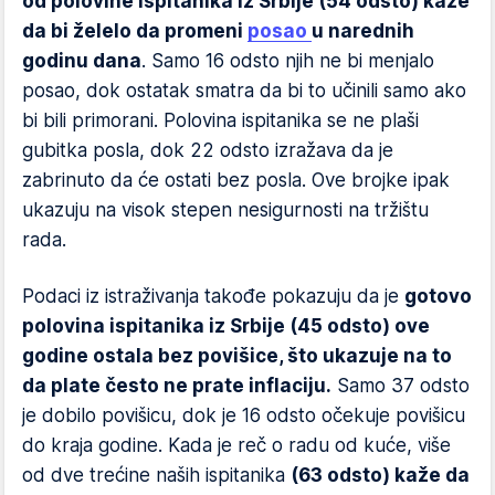
od polovine ispitanika iz Srbije (54 odsto) kaže
da bi želelo da promeni
posao
u narednih
godinu dana
. Samo 16 odsto njih ne bi menjalo
posao, dok ostatak smatra da bi to učinili samo ako
bi bili primorani. Polovina ispitanika se ne plaši
gubitka posla, dok 22 odsto izražava da je
zabrinuto da će ostati bez posla. Ove brojke ipak
ukazuju na visok stepen nesigurnosti na tržištu
rada.
Podaci iz istraživanja takođe pokazuju da je
gotovo
polovina ispitanika iz Srbije (45 odsto) ove
godine ostala bez povišice, što ukazuje na to
da plate često ne prate inflaciju.
Samo 37 odsto
je dobilo povišicu, dok je 16 odsto očekuje povišicu
do kraja godine. Kada je reč o radu od kuće, više
od dve trećine naših ispitanika
(63 odsto) kaže da