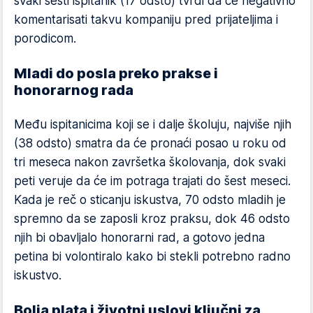
svaki šesti ispitanik (17 odsto) tvrdi da će negativno
komentarisati takvu kompaniju pred prijateljima i
porodicom.
Mladi do posla preko prakse i
honorarnog rada
Među ispitanicima koji se i dalje školuju, najviše njih
(38 odsto) smatra da će pronaći posao u roku od
tri meseca nakon završetka školovanja, dok svaki
peti veruje da će im potraga trajati do šest meseci.
Kada je reč o sticanju iskustva, 70 odsto mladih je
spremno da se zaposli kroz praksu, dok 46 odsto
njih bi obavljalo honorarni rad, a gotovo jedna
petina bi volontiralo kako bi stekli potrebno radno
iskustvo.
Bolja plata i životni uslovi ključni za