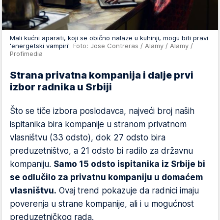
Mali kućni aparati, koji se obično nalaze u kuhinji, mogu biti pravi
'energetski vampiri'
Foto: Jose Contreras / Alamy / Alamy /
Profimedia
Strana privatna kompanija i dalje prvi
izbor radnika u Srbiji
Što se tiče izbora poslodavca, najveći broj naših
ispitanika bira kompanije u stranom privatnom
vlasništvu (33 odsto), dok 27 odsto bira
preduzetništvo, a 21 odsto bi radilo za državnu
kompaniju.
Samo 15 odsto ispitanika iz Srbije bi
se odlučilo za privatnu kompaniju u domaćem
vlasništvu.
Ovaj trend pokazuje da radnici imaju
poverenja u strane kompanije, ali i u mogućnost
preduzetničkog rada.