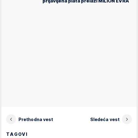
prijavljena plata prelazi MILION EVRA
Prethodna vest
Sledeća vest
TAGOVI