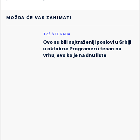
MOŽDA ĆE VAS ZANIMATI
TRŽIŠTE RADA
Ovo su bili najtraženiji poslovi u Srbiji
u oktobru: Programeri i tesari na
vrhu, evo ko je na dnu liste