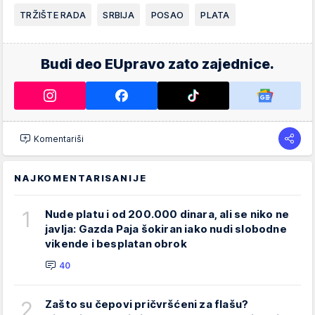
TRŽIŠTE RADA
SRBIJA
POSAO
PLATA
Budi deo EUpravo zato zajednice.
Komentariši
NAJKOMENTARISANIJE
1
Nude platu i od 200.000 dinara, ali se niko ne
javlja: Gazda Paja šokiran iako nudi slobodne
vikende i besplatan obrok
40
2
Zašto su čepovi pričvršćeni za flašu?