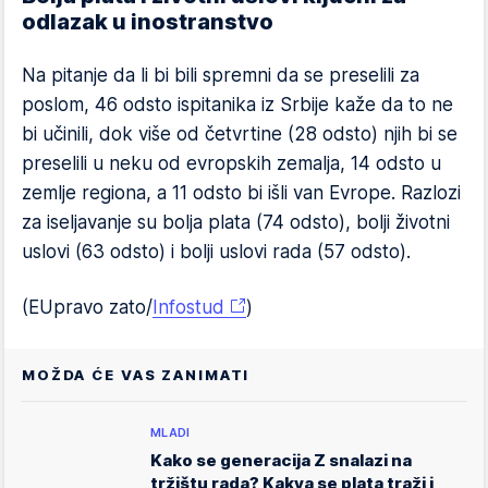
odlazak u inostranstvo
Na pitanje da li bi bili spremni da se preselili za
poslom, 46 odsto ispitanika iz Srbije kaže da to ne
bi učinili, dok više od četvrtine (28 odsto) njih bi se
preselili u neku od evropskih zemalja, 14 odsto u
zemlje regiona, a 11 odsto bi išli van Evrope. Razlozi
za iseljavanje su bolja plata (74 odsto), bolji životni
uslovi (63 odsto) i bolji uslovi rada (57 odsto).
(EUpravo zato/
Infostud
)
MOŽDA ĆE VAS ZANIMATI
MLADI
Kako se generacija Z snalazi na
tržištu rada? Kakva se plata traži i