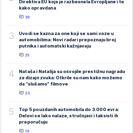
Direktiva EU koja je razbesnela Evropljane i te
kako opravdana
36
3
Uvodi se kazna za one koji se sami voze u
automobilima: Novi radari prepoznaju broj
putnika i automatski kažnjavaju
25
4
Nataša i Natalija su osvojile prestižnu nagradu
za dizajn zvuka: Otkrile su nam kako možemo
da "slušamo" filmove
23
5
Top 5 pouzdanih automobila do 3.000 evra:
Delovi se lako nalaze, stručnjaci i taksisti ih
preporučuju
19