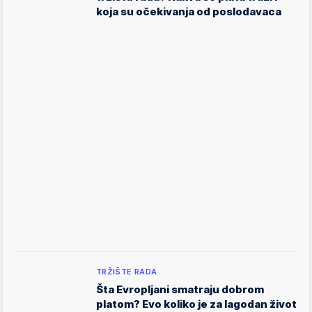
koja su očekivanja od poslodavaca
TRŽIŠTE RADA
Šta Evropljani smatraju dobrom
platom? Evo koliko je za lagodan život