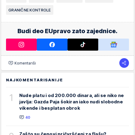
GRANIČNE KONTROLE
Budi deo EUpravo zato zajednice.
Komentariši
NAJKOMENTARISANIJE
1
Nude platu i od 200.000 dinara, ali se niko ne
javlja: Gazda Paja šokiran iako nudi slobodne
vikende i besplatan obrok
40
Zašto su čepovi pričvršćeni za flašu?