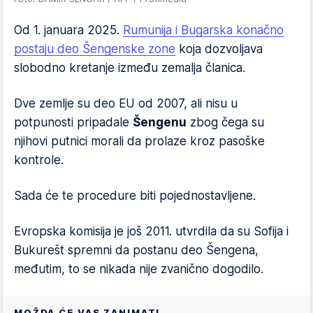
Od 1. januara 2025.
Rumunija i Bugarska konačno
postaju deo Šengenske zone
koja dozvoljava
slobodno kretanje između zemalja članica.
Dve zemlje su deo EU od 2007, ali nisu u
potpunosti pripadale
Šengenu
zbog čega su
njihovi putnici morali da prolaze kroz pasoške
kontrole.
Sada će te procedure biti pojednostavljene.
Evropska komisija je još 2011. utvrdila da su Sofija i
Bukurešt spremni da postanu deo Šengena,
međutim, to se nikada nije zvanično dogodilo.
MOŽDA ĆE VAS ZANIMATI