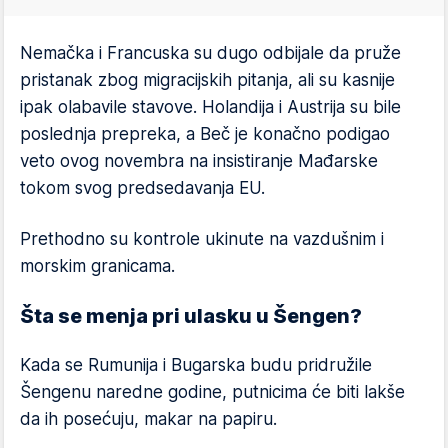
Nemačka i Francuska su dugo odbijale da pruže
pristanak zbog migracijskih pitanja, ali su kasnije
ipak olabavile stavove. Holandija i Austrija su bile
poslednja prepreka, a Beč je konačno podigao
veto ovog novembra na insistiranje Mađarske
tokom svog predsedavanja EU.
Prethodno su kontrole ukinute na vazdušnim i
morskim granicama.
Šta se menja pri ulasku u Šengen?
Kada se Rumunija i Bugarska budu pridružile
Šengenu naredne godine, putnicima će biti lakše
da ih posećuju, makar na papiru.