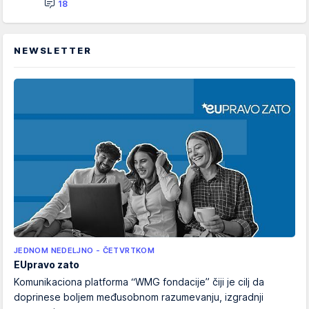
18
NEWSLETTER
JEDNOM NEDELJNO - ČETVRTKOM
EUpravo zato
Komunikaciona platforma “WMG fondacije” čiji je cilj da
doprinese boljem međusobnom razumevanju, izgradnji