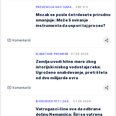
PREVENCIJA KAO GARA…
PRE 9 H
Mozak se posle četrdesete prirodno
smanjuje: Može li sviranje
instrumenta da uspori taj proces?
Komentariši
KLIMATSKE PROMENE
07.08.2026.
Zemlja uvodi hitne mere zbog
istorijski niskog vodostaja reka:
Ugroženo snabdevanje, preti šteta
od dve milijarde evra
Komentariši
BIODIVERZITET I ZAŠ…
07.08.2026.
Vatrogasci čine sve da odbrane
dolinu Nemanjića: Širi se vatrena