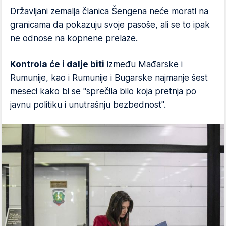
Državljani zemalja članica Šengena neće morati na
granicama da pokazuju svoje pasoše, ali se to ipak
ne odnose na kopnene prelaze.
Kontrola će i dalje biti
između Mađarske i
Rumunije, kao i Rumunije i Bugarske najmanje šest
meseci kako bi se "sprečila bilo koja pretnja po
javnu politiku i unutrašnju bezbednost".