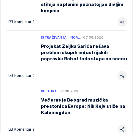
stihija na planini poznatoj po divljim
konjima
Komentariši
ISTRAŽIVANJA I INOV…
07.08.2026.
Projekat Željka Šarića rešava
problem skupih industrijskih
popravki: Robot tada stupa na scenu
Komentariši
KULTURA
07.08.2026.
Večeras je Beograd muzička
prestonica Evrope: Nik Kejv stiže na
Kalemegdan
Komentariši