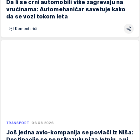
Da li se crni automobili više zagrevaju na
vrućinama: Automehaničar savetuje kako
da se vozi tokom leta
Komentariši
TRANSPORT
06.08.2026.
Još jedna avio-kompanija se povlači iz Niša:
Destinacije se ne prikazuju ni za letnju, a ni