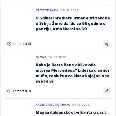
TRŽIŠTE RADA
06.08.2026.
Sindikati predlažu izmene tri zakona
u Srbiji: Žene da idu sa 55 godina u
penziju, a muškarci sa 60
Komentariši
SPONA
07.08.2026.
Kako je Berta Benc oblikovala
istoriju Mercedesa? Liderka u senci
muža, zaslužna za klasu kojoj se ceo
svet divi
Komentariši
KALENDAR DOGAĐAJA
07.08.2026.
Magija italijanskog belkanta u čast