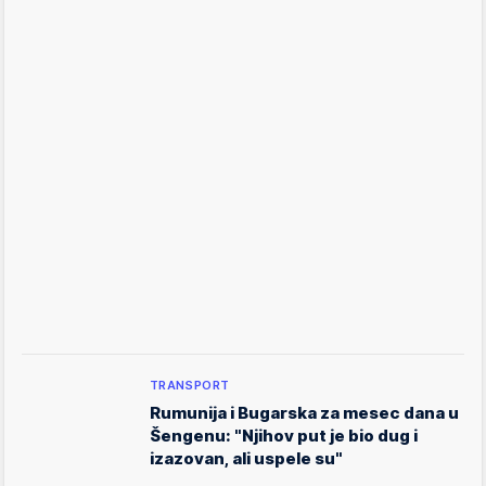
TRANSPORT
Rumunija i Bugarska za mesec dana u
Šengenu: "Njihov put je bio dug i
izazovan, ali uspele su"