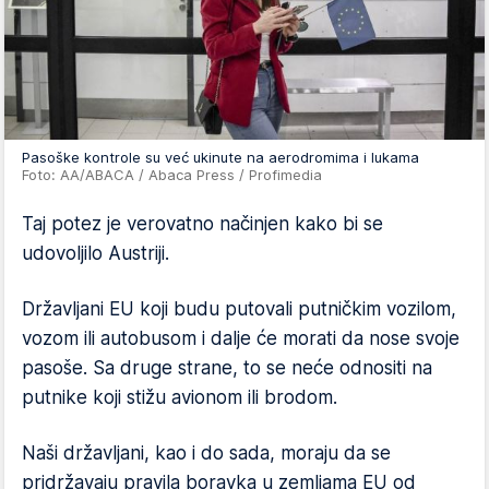
Pasoške kontrole su već ukinute na aerodromima i lukama
Foto: AA/ABACA / Abaca Press / Profimedia
Taj potez je verovatno načinjen kako bi se
udovoljilo Austriji.
Državljani EU koji budu putovali putničkim vozilom,
vozom ili autobusom i dalje će morati da nose svoje
pasoše. Sa druge strane, to se neće odnositi na
putnike koji stižu avionom ili brodom.
Naši državljani, kao i do sada, moraju da se
pridržavaju pravila boravka u zemljama EU od