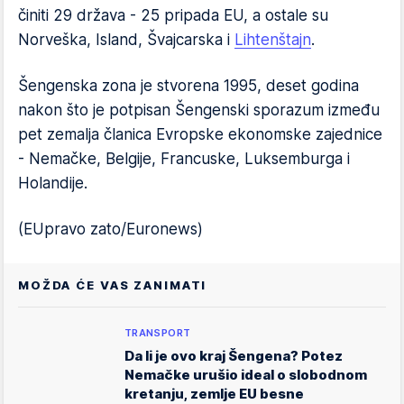
činiti 29 država - 25 pripada EU, a ostale su
Norveška, Island, Švajcarska i
Lihtenštajn
.
Šengenska zona je stvorena 1995, deset godina
nakon što je potpisan Šengenski sporazum između
pet zemalja članica Evropske ekonomske zajednice
- Nemačke, Belgije, Francuske, Luksemburga i
Holandije.
(EUpravo zato/Euronews)
MOŽDA ĆE VAS ZANIMATI
TRANSPORT
Da li je ovo kraj Šengena? Potez
Nemačke urušio ideal o slobodnom
kretanju, zemlje EU besne