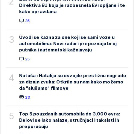
2
Direktiva EU koja je razbesnela Evropljane i te
kako opravdana
35
3
Uvodi se kazna za one koji se sami voze u
automobilima: Novi radari prepoznaju broj
putnika i automatski kažnjavaju
25
4
Nataša i Natalija su osvojile prestižnu nagradu
za dizajn zvuka: Otkrile su nam kako možemo
da "slušamo" filmove
23
5
Top 5 pouzdanih automobila do 3.000 evra:
Delovi se lako nalaze, stručnjaci i taksisti ih
preporučuju