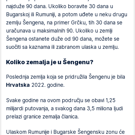
najduže 90 dana. Ukoliko boravite 30 dana u
Bugarskoj ili Rumuniji, a potom uđete u neku drugu
zemlju Šengena, na primer Grčku, tih 30 dana se
uračunava u maksimalnih 90. Ukoliko u zemlji
Šengena ostanete duže od 90 dana, možete se
suočiti sa kaznama ili zabranom ulaska u zemlju.
Koliko zemalja je u Šengenu?
Poslednja zemlja koja se pridružila Šengenu je bila
Hrvatska
2022. godine.
Svake godine na ovom području se obavi 1,25
milijardi putovanja, a svakog dana 3,5 miliona ljudi
prelazi granice zemalja članica.
Ulaskom Rumunije i Bugarske Šengensku zonu će