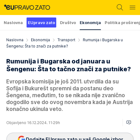
Naslovna
EUpravo zato
Društvo
Ekonomija
Politika proširen
Naslovna
Ekonomija
Transport
Rumunija i Bugarska u
Šengenu: Šta to znači za putnike?
Rumunija i Bugarska od januara u
Šengenu: Šta to tačno znači za putnike?
Evropska komisija je još 2011. utvrdila da su
Sofija i Bukurešt spremni da postanu deo
Šengena, međutim, to se nikada nije zvanično
dogodilo sve do ovog novembra kada je Austrija
konačno ukinula veto.
Objavljeno 16.12.2024. 11:29h
Dodajte EUpravo zato u vaš Google izbor