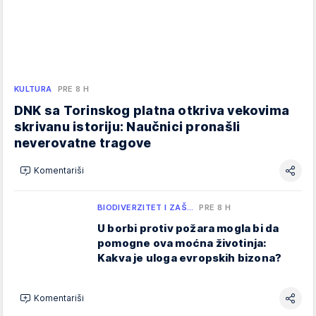
KULTURA
PRE 8 H
DNK sa Torinskog platna otkriva vekovima
skrivanu istoriju: Naučnici pronašli
neverovatne tragove
Komentariši
BIODIVERZITET I ZAŠ…
PRE 8 H
U borbi protiv požara mogla bi da
pomogne ova moćna životinja:
Kakva je uloga evropskih bizona?
Komentariši