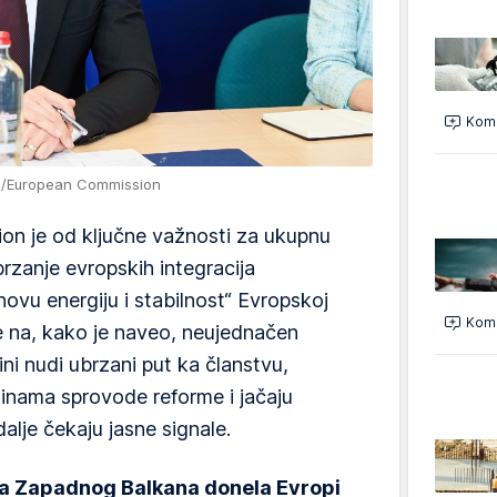
Kome
e/European Commission
on je od ključne važnosti za ukupnu
rzanje evropskih integracija
vu energiju i stabilnost“ Evropskoj
Kome
je na, kako je naveo, neujednačen
ini nudi ubrzani put ka članstvu,
inama sprovode reforme i jačaju
dalje čekaju jasne signale.
ija Zapadnog Balkana donela Evropi