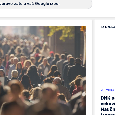
Upravo zato u vaš Google izbor
IZDVA
KULTURA
DNK sa
vekovi
Naučn
trago