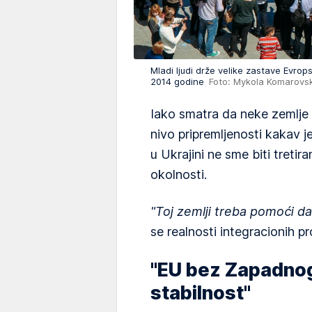
Mladi ljudi drže velike zastave Evrop
2014 godine
Foto: Mykola Komarovs
Iako smatra da neke zemlje
nivo pripremljenosti kakav je
u Ukrajini ne sme biti treti
okolnosti.
"Toj zemlji treba pomoći d
se realnosti integracionih p
"EU bez Zapadnog
stabilnost"