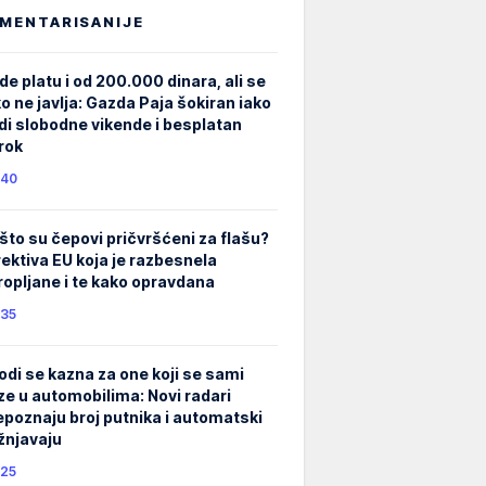
MENTARISANIJE
de platu i od 200.000 dinara, ali se
ko ne javlja: Gazda Paja šokiran iako
di slobodne vikende i besplatan
rok
40
što su čepovi pričvršćeni za flašu?
rektiva EU koja je razbesnela
ropljane i te kako opravdana
35
odi se kazna za one koji se sami
ze u automobilima: Novi radari
epoznaju broj putnika i automatski
žnjavaju
25