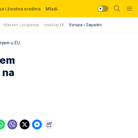
a i životna sredina
Mladi
Klasteri i poglavlja
Izveštaj EK
Evropa i Zapadni Balkan
rijem u EU
ijem
 na