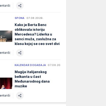
ntariši
SPONA
07.08.2026.
Kako je Berta Benc
oblikovala istoriju
Mercedesa? Liderka u
senci muža, zaslužna za
klasu kojoj se ceo svet divi
ntariši
KALENDAR DOGAĐAJA
07.08.2026.
Magija italijanskog
belkanta u čast
Međunarodnog dana
muzike
ntariši