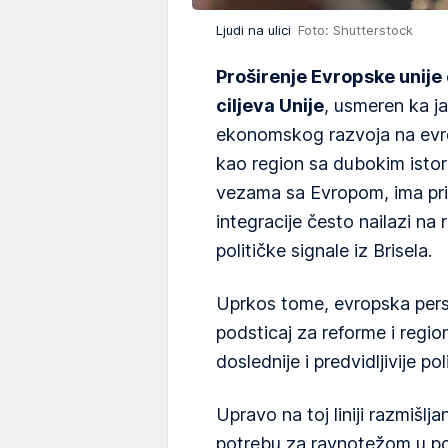
Ljudi na ulici
Foto: Shutterstock
Proširenje Evropske unije 
ciljeva Unije
, usmeren ka ja
ekonomskog razvoja na evr
kao region sa dubokim istor
vezama sa Evropom, ima pri
integracije često nailazi na
političke signale iz Brisela.
Uprkos tome, evropska pers
podsticaj za reforme i regio
doslednije i predvidljivije pol
Upravo na toj liniji razmišlj
potrebu za ravnotežom u pol