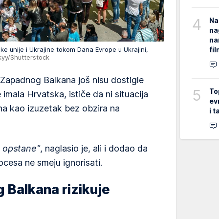
4
Na
na
na
fi
ske unije i Ukrajine tokom Dana Evrope u Ukrajini,
kyy/Shutterstock
 Zapadnog Balkana još nisu dostigle
5
To
 imala Hrvatska, ističe da ni situacija
ev
rana kao izuzetak bez obzira na
i 
a opstane"
, naglasio je, ali i dodao da
rocesa ne smeju ignorisati.
 Balkana rizikuje