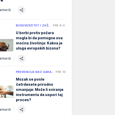
ntariši
BIODIVERZITET I ZAŠ…
PRE 9 H
U borbi protiv požara
mogla bi da pomogne ova
moćna životinja: Kakva je
uloga evropskih bizona?
ntariši
PREVENCIJA KAO GARA…
PRE 10 H
Mozak se posle
četrdesete prirodno
smanjuje: Može li sviranje
instrumenta da uspori taj
proces?
ntariši