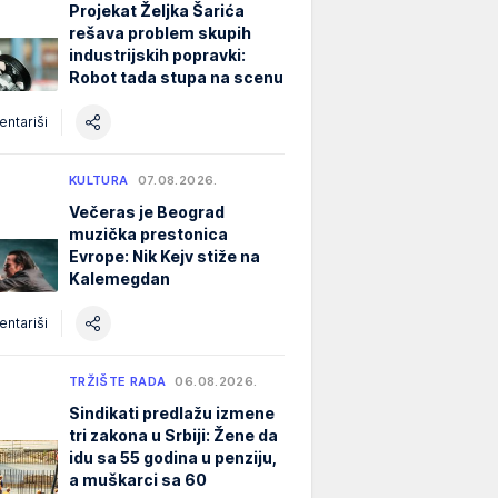
Projekat Željka Šarića
rešava problem skupih
industrijskih popravki:
Robot tada stupa na scenu
ntariši
KULTURA
07.08.2026.
Večeras je Beograd
muzička prestonica
Evrope: Nik Kejv stiže na
Kalemegdan
ntariši
TRŽIŠTE RADA
06.08.2026.
Sindikati predlažu izmene
tri zakona u Srbiji: Žene da
idu sa 55 godina u penziju,
a muškarci sa 60