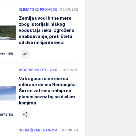
KLIMATSKE PROMENE
07.08.2026.
Zemlja uvodi hitne mere
zbog istorijski niskog
vodostaja reka: Ugroženo
snabdevanje, preti šteta
od dve milijarde evra
ntariši
BIODIVERZITET I ZAŠ…
07.08.2026.
Vatrogasci čine sve da
odbrane dolinu Nemanjića:
Širi se vatrena stihija na
planini poznatoj po divljim
konjima
ntariši
ISTRAŽIVANJA I INOV…
07.08.2026.