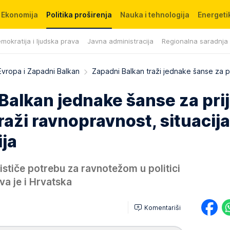
Ekonomija
Politika proširenja
Nauka i tehnologija
Energetik
mokratija i ljudska prava
Javna administracija
Regionalna saradnja
Evropa i Zapadni Balkan
Zapadni Balkan traži jednake šanse za p
 Balkan jednake šanse za pr
raži ravnopravnost, situacija
ja
stiče potrebu za ravnotežom u politici
va je i Hrvatska
Komentariši