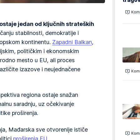
Kome
ostaje jedan od ključnih strateških
čanju stabilnosti, demokratije i
opskom kontinentu.
Zapadni Balkan
,
ijskim, političkim i ekonomskim
rodno mesto u EU, ali proces
 različite izazove i neujednačene
Kome
pektiva regiona ostaje snažan
nalnu saradnju, uz očekivanje
itike proširenja.
anja, Mađarska sve otvorenije ističe
Kome
itici
proširenja EU
.