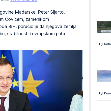
trgovine Mađarske, Peter Sijarto,
om Čovićem, zamenikom
a BiH, poručio je da njegova zemlja
u, stabilnosti i evropskom putu
Kome
Kome