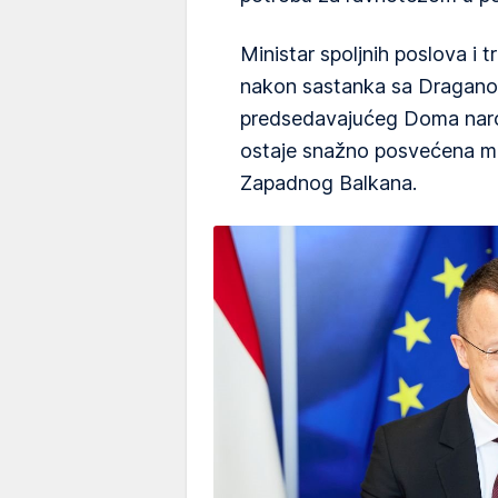
Ministar spoljnih poslova i 
nakon sastanka sa Dragan
predsedavajućeg Doma narod
ostaje snažno posvećena mir
Zapadnog Balkana.