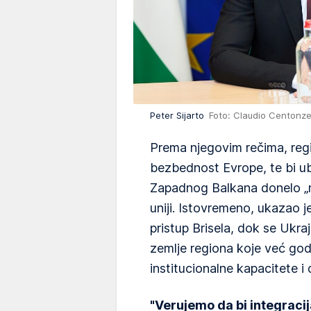
Peter Sijarto
Foto: Claudio Centonz
Prema njegovim rečima, regi
bezbednost Evrope, te bi ub
Zapadnog Balkana donelo „no
uniji. Istovremeno, ukazao 
pristup Brisela, dok se Ukraj
zemlje regiona koje već god
institucionalne kapacitete i 
"Verujemo da bi integrac