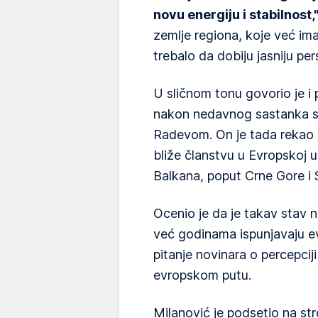
novu energiju i stabilnost,
zemlje regiona, koje već i
trebalo da dobiju jasniju pe
U sličnom tonu govorio je i
nakon nedavnog sastanka 
Radevom. On je tada rekao d
bliže članstvu u Evropskoj 
Balkana, poput Crne Gore i
Ocenio je da je takav stav
već godinama ispunjavaju ev
pitanje novinara o percepciji
evropskom putu.
Milanović je podsetio na st