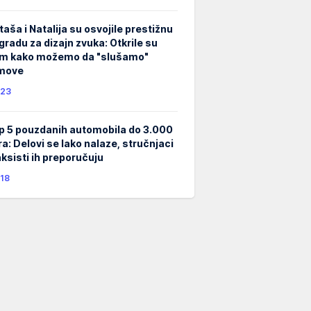
taša i Natalija su osvojile prestižnu
gradu za dizajn zvuka: Otkrile su
m kako možemo da "slušamo"
lmove
23
p 5 pouzdanih automobila do 3.000
ra: Delovi se lako nalaze, stručnjaci
taksisti ih preporučuju
18