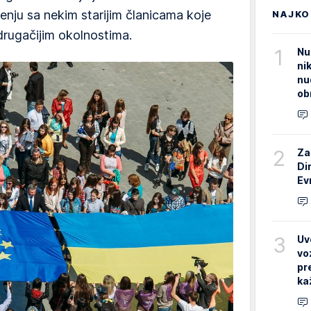
đenju sa nekim starijim članicama koje
NAJKO
drugačijim okolnostima.
1
Nu
ni
nu
ob
2
Za
Di
Ev
3
Uv
vo
pr
ka