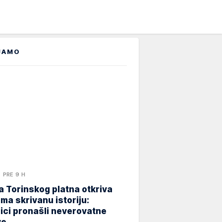
JAMO
PRE 9 H
 Torinskog platna otkriva
ma skrivanu istoriju:
ici pronašli neverovatne
ve