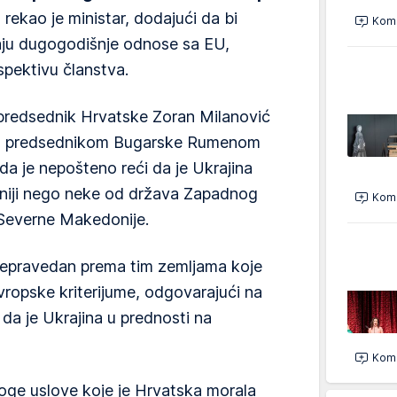
"
rekao je ministar, dodajući da bi
Kome
maju dugogodišnje odnose sa EU,
rspektivu članstva.
 predsednik Hrvatske Zoran Milanović
s predsednikom Bugarske Rumenom
a je nepošteno reći da je Ukrajina
uniji nego neke od država Zapadnog
Kome
 Severne Makedonije.
 nepravedan prema tim zemljama koje
ropske kriterijume, odgovarajući na
 da je Ukrajina u prednosti na
Kome
roge uslove koje je Hrvatska morala