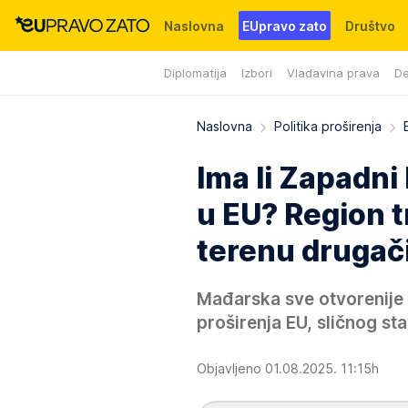
Naslovna
EUpravo zato
Društvo
Diplomatija
Izbori
Vladavina prava
De
Događaji
News
WMG fondacija
Naslovna
Politika proširenja
Ima li Zapadni
u EU? Region t
terenu drugači
Mađarska sve otvorenije i
proširenja EU, sličnog sta
Objavljeno 01.08.2025. 11:15h