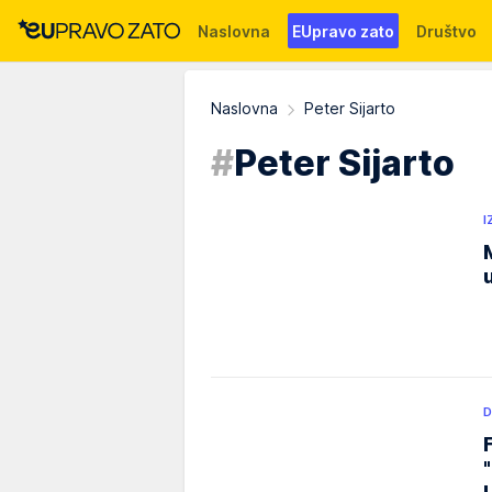
Naslovna
EUpravo zato
Društvo
Događaji
News
WMG fondacija
Naslovna
Peter Sijarto
#
Peter Sijarto
I
D