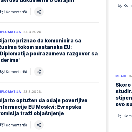
Lavrovu dokumente o Ukrajini
Kome
Komentariši
IPLOMATIJA
24.3.2026.
Sijarto priznao da komunicira sa
Rusima tokom sastanaka EU:
"Diplomatija podrazumeva razgovor sa
liderima"
Komentariši
MLADI
0
Skoro
studir
IPLOMATIJA
23.3.2026.
stipen
Sijarto optužen da odaje poverljive
ovo su
informacije EU Moskvi: Evropska
komisija traži objašnjenje
Kome
Komentariši