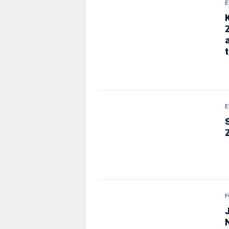
E
E
F