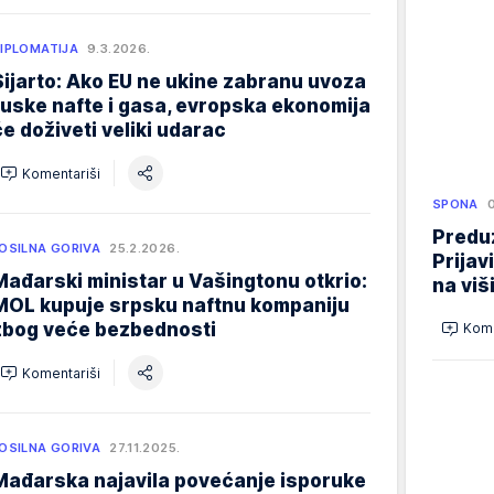
IPLOMATIJA
9.3.2026.
Sijarto: Ako EU ne ukine zabranu uvoza
ruske nafte i gasa, evropska ekonomija
će doživeti veliki udarac
Komentariši
SPONA
Preduz
OSILNA GORIVA
25.2.2026.
Prijav
Mađarski ministar u Vašingtonu otkrio:
na viš
MOL kupuje srpsku naftnu kompaniju
zbog veće bezbednosti
Kome
Komentariši
OSILNA GORIVA
27.11.2025.
Mađarska najavila povećanje isporuke