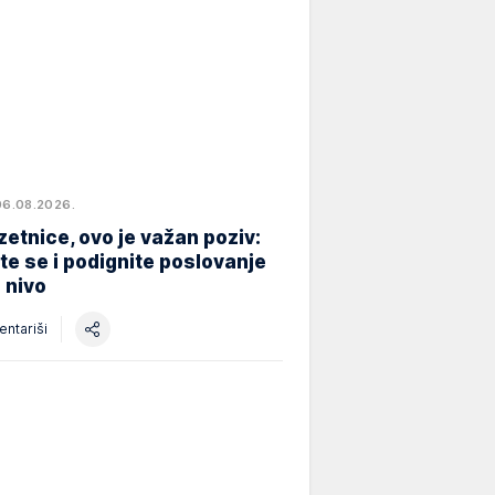
06.08.2026.
etnice, ovo je važan poziv:
ite se i podignite poslovanje
i nivo
ntariši