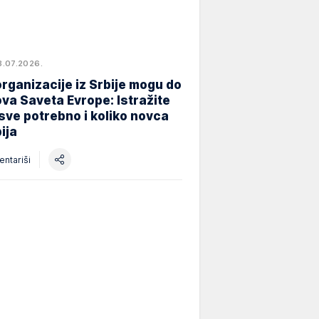
8.07.2026.
rganizacije iz Srbije mogu do
va Saveta Evrope: Istražite
 sve potrebno i koliko novca
ija
ntariši