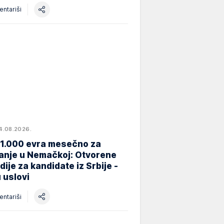
ntariši
4.08.2026.
 1.000 evra mesečno za
anje u Nemačkoj: Otvorene
dije za kandidate iz Srbije -
 uslovi
ntariši