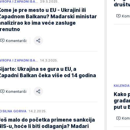
VROPA I ZAPADNI BA…
29.5.2025.
društ
Kome je pre mesto u EU - Ukrajini ili
Zapadnom Balkanu? Mađarski ministar
Kome
analizirao ko ima veće zasluge
trenutno
Komentariši
VROPA I ZAPADNI BA…
14.3.2025.
Sijarto: Ukrajina se gura u EU, a
Zapadni Balkan čeka više od 14 godina
KALENDA
Komentariši
Kako p
građan
put u 
OSILNA GORIVA
14.2.2025.
Kome
Još malo do početka primene sankcija
NIS-u, hoće li biti odlaganja? Mađari