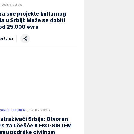
28.07.2026.
za sve projekte kulturnog
a u Srbiji: Može se dobiti
od 25.000 evra
ntariši
ANJE I EDUKA…
12.02.2026.
istraživači Srbije: Otvoren
rs za učešće u EKO-SISTEM
amu podrške civilnom