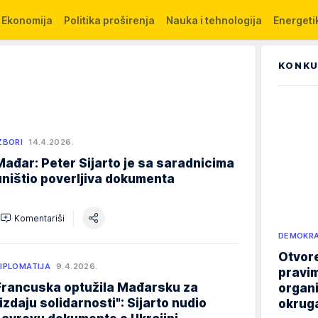
Ekonomija
Politika proširenja
Nauka i tehnologija
Energetik
KONKU
ZBORI
14.4.2026.
Mađar: Peter Sijarto je sa saradnicima
uništio poverljiva dokumenta
Komentariši
DEMOKRA
Otvore
IPLOMATIJA
9.4.2026.
pravim
Francuska optužila Mađarsku za
organi
"izdaju solidarnosti": Sijarto nudio
okruga