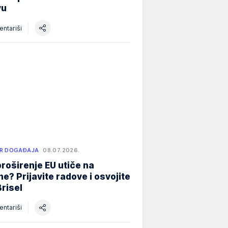
vu
ntariši
R DOGAĐAJA
08.07.2026.
roširenje EU utiče na
e? Prijavite radove i osvojite
Brisel
ntariši