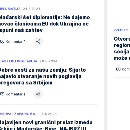
IPLOMATIJA
24.7.2024.
Mađarski šef diplomatije: Ne dajemo
novac članicama EU dok Ukrajina ne
ispuni naš zahtev
PREDUZE
Otvore
Komentariši
region
socija
može d
LASTERI I POGLAVLJA
26.6.2024.
Dobre vesti za našu zemlju: Sijarto
Kome
najavio otvaranje novih poglavlja
pregovora sa Srbijom
Komentariši
VROPA I ZAPADNI BA…
15.5.2024.
Najavljen novi granični prelaz između
Srbije i Mađarske: Biće "NAJBRŽI U