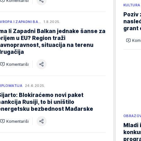
Komentariši
KULTURA
Poziv 
nasleđ
VROPA I ZAPADNI BA…
1.8.2025.
grant 
Ima li Zapadni Balkan jednake šanse za
prijem u EU? Region traži
Kome
ravnopravnost, situacija na terenu
drugačija
Komentariši
IPLOMATIJA
24.6.2025.
Sijarto: Blokiraćemo novi paket
ankcija Rusiji, to bi uništilo
energetsku bezbednost Mađarske
OBRAZOV
Komentariši
Mladi 
konku
progr