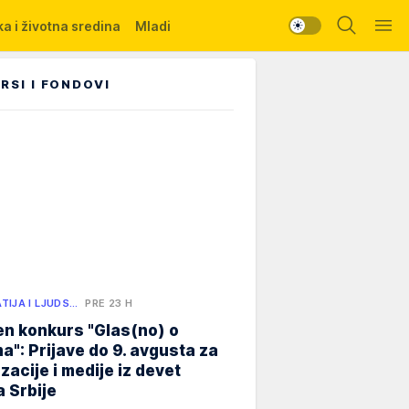
a i životna sredina
Mladi
RSI I FONDOVI
TIJA I LJUDS…
PRE 23 H
n konkurs "Glas(no) o
a": Prijave do 9. avgusta za
zacije i medije iz devet
 Srbije