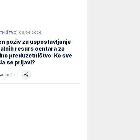
TNIŠTVO
09.06.2026.
n poziv za uspostavljanje
alnih resurs centara za
lno preduzetništvo: Ko sve
a se prijavi?
ntariši