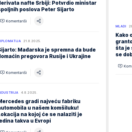
derivata nafte Srbiji: Potvrdio ministar
spoljnih poslova Peter Sijarto
Komentariši
MLADI
2
Kako o
granto
IPLOMATIJA
21.8.2025.
šta je
Sijarto: Mađarska je spremna da bude
se dob
domaćin pregovora Rusije i Ukrajine
Kome
Komentariši
NDUSTRIJA
4.8.2025.
Mercedes gradi najveću fabriku
automobila u našem komšiluku!
Lokacija na kojoj će se nalaziti je
jedina takva u Evropi