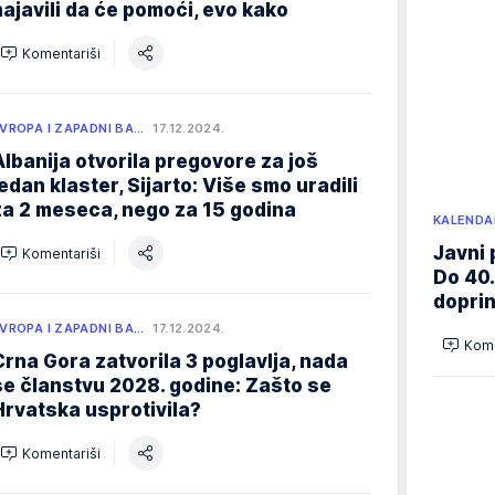
najavili da će pomoći, evo kako
Komentariši
VROPA I ZAPADNI BA…
17.12.2024.
Albanija otvorila pregovore za još
jedan klaster, Sijarto: Više smo uradili
za 2 meseca, nego za 15 godina
KALENDA
Javni 
Komentariši
Do 40.
doprin
VROPA I ZAPADNI BA…
17.12.2024.
Kome
Crna Gora zatvorila 3 poglavlja, nada
se članstvu 2028. godine: Zašto se
Hrvatska usprotivila?
Komentariši