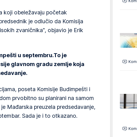
Kome
a koji obeležavaju početak
redsednik je odlučio da Komisija
sokih zvaničnika", objavio je Erik
mpešti u septembru.
To je
Kome
sije glavnom gradu zemlje koja
sedavanje.
ijama, poseta Komisije Budimpešti i
dom prvobitno su planirani na samom
je Mađarska preuzela predsedavanje,
ptembar. Sada je i to otkazano.
Kome