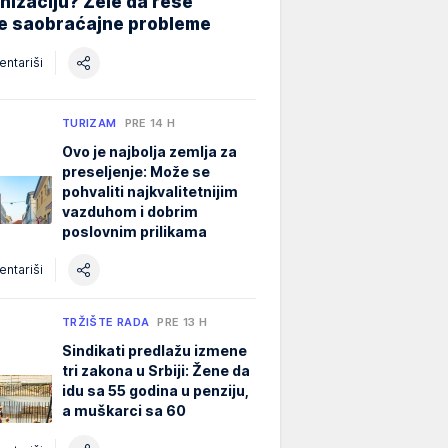
izaciju? Žele da reše
ne saobraćajne probleme
ntariši
TURIZAM
PRE 14 H
Ovo je najbolja zemlja za
preseljenje: Može se
pohvaliti najkvalitetnijim
vazduhom i dobrim
poslovnim prilikama
ntariši
TRŽIŠTE RADA
PRE 13 H
Sindikati predlažu izmene
tri zakona u Srbiji: Žene da
idu sa 55 godina u penziju,
a muškarci sa 60