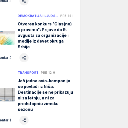
ntariši
DEMOKRATIJA I LJUDS…
PRE 14 H
Otvoren konkurs "Glas(no)
o pravima": Prijave do 9.
avgusta za organizacije i
medije iz devet okruga
Srbije
ntariši
TRANSPORT
PRE 12 H
Još jedna avio-kompanija
se povlači iz Niša:
Destinacije se ne prikazuju
ni za letnju, a ni za
predstojeću zimsku
sezonu
ntariši