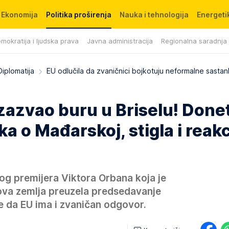
Ekonomija
Politika proširenja
Nauka i tehnologija
Energetik
mokratija i ljudska prava
Javna administracija
Regionalna saradnja
Diplomatija
EU odlučila da zvaničnici bojkotuju neformalne sasta
zazvao buru u Briselu! Done
a o Mađarskoj, stigla i reakc
g premijera Viktora Orbana koja je
gova zemlja preuzela predsedavanje
e da EU ima i zvaničan odgovor.