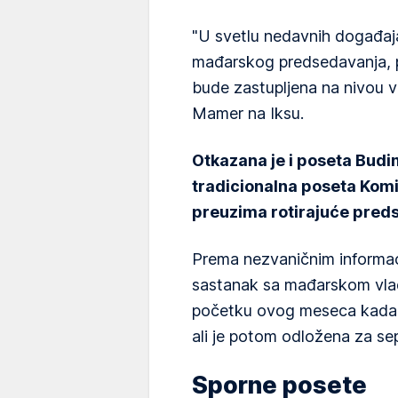
"U svetlu nedavnih događaj
mađarskog predsedavanja, p
bude zastupljena na nivou vi
Mamer na Iksu.
Otkazana je i poseta Budi
tradicionalna poseta Komi
preuzima rotirajuće pred
Prema nezvaničnim informac
sastanak sa mađarskom vla
početku ovog meseca kada 
ali je potom odložena za se
Sporne posete