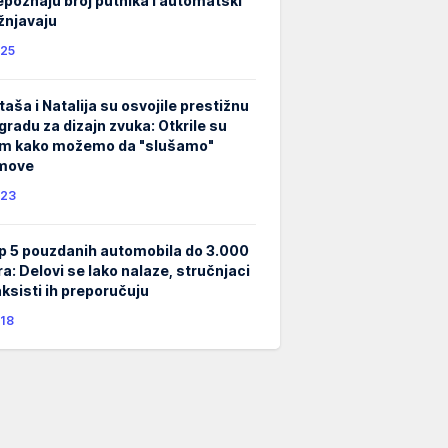
epoznaju broj putnika i automatski
žnjavaju
25
taša i Natalija su osvojile prestižnu
gradu za dizajn zvuka: Otkrile su
m kako možemo da "slušamo"
lmove
23
p 5 pouzdanih automobila do 3.000
ra: Delovi se lako nalaze, stručnjaci
taksisti ih preporučuju
18