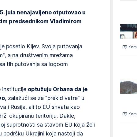
5. jula nenajavljeno otputovao u
skim predsednikom Vladimirom
je posetio Kijev. Svoja putovanja
Kome
m", a na društvenim mrežama
 sa tih putovanja sa logoom
institucije
optužuju Orbana da je
vo,
zalažući se za "prekid vatre" u
va i Rusija, ali to EU shvata kao
Kome
ži okupiranu teritoriju. Dakle,
oj suprotnosti sa stavom EU koja želi
u podršku Ukrajini koja nastoji da