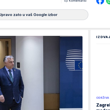
Komentariši
Upravo zato u vaš Google izbor
IZDVA
ODRŽIVA
Zagreb