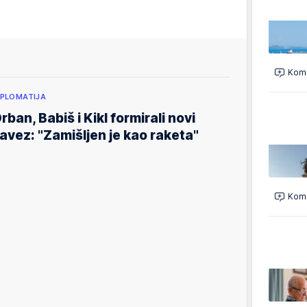
Kome
IPLOMATIJA
rban, Babiš i Kikl formirali novi
avez: "Zamišljen je kao raketa"
Kome