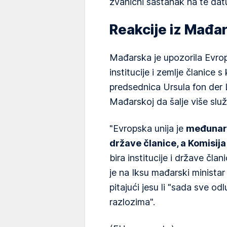
zvanični sastanak na te dat
Reakcije iz Mađa
Mađarska je upozorila Evrop
institucije i zemlje članice 
predsednica Ursula fon der 
Mađarskoj da šalje više slu
"Evropska unija je
međunaro
države članice, a Komisija 
bira institucije i države član
je na Iksu mađarski minista
pitajući jesu li "sada sve od
razlozima".