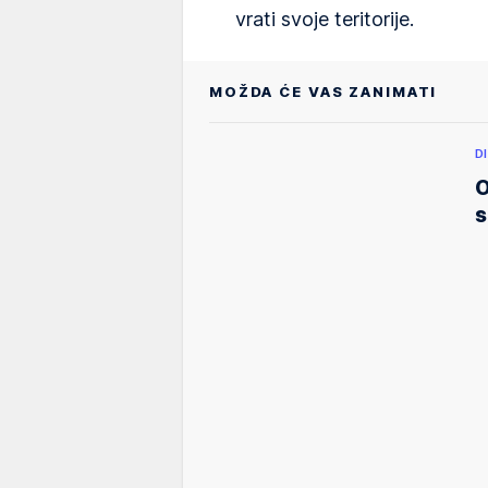
vrati svoje teritorije.
MOŽDA ĆE VAS ZANIMATI
D
O
s