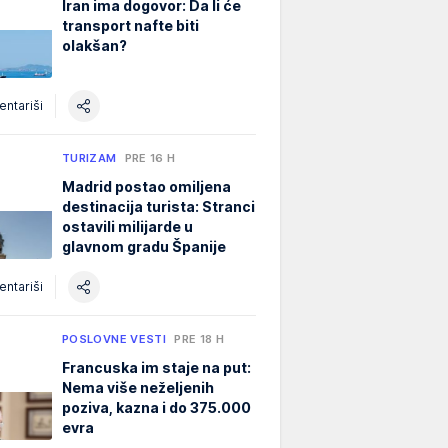
Iran ima dogovor: Da li će
transport nafte biti
olakšan?
ntariši
TURIZAM
PRE 16 H
Madrid postao omiljena
destinacija turista: Stranci
ostavili milijarde u
glavnom gradu Španije
ntariši
POSLOVNE VESTI
PRE 18 H
Francuska im staje na put:
Nema više neželjenih
poziva, kazna i do 375.000
evra