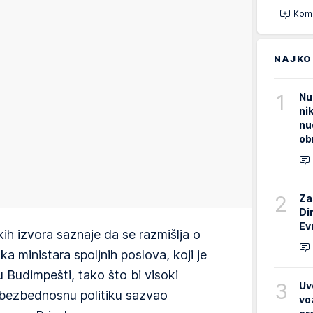
Kome
NAJKO
1
Nu
ni
nu
ob
2
Za
Di
Ev
ih izvora saznaje da se razmišlja o
 ministara spoljnih poslova, koji je
u Budimpešti, tako što bi visoki
3
Uv
 bezbednosnu politiku sazvao
vo