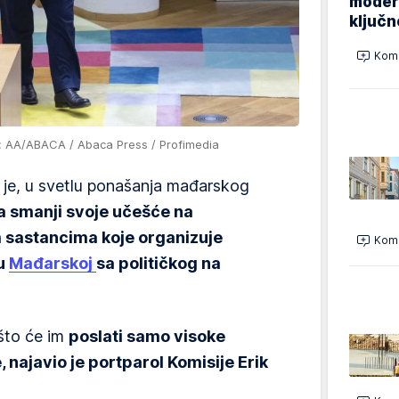
modern
ključ
Kome
: AA/ABACA / Abaca Press / Profimedia
 je, u svetlu ponašanja mađarskog
a smanji svoje učešće na
 sastancima koje organizuje
Kome
 u
Mađarskoj
sa političkog na
to će im
poslati samo visoke
 najavio je portparol Komisije Erik