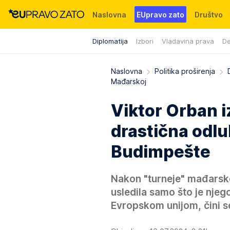
Naslovna
EUpravo zato
Društvo
Diplomatija
Izbori
Vladavina prava
De
Događaji
News
WMG fondacija
Naslovna
Politika proširenja
Mađarskoj
Viktor Orban i
drastična odluk
Budimpešte
Nakon "turneje" mađarsko
usledila samo što je nje
Evropskom unijom, čini s