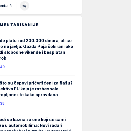
ntariši
MENTARISANIJE
de platu i od 200.000 dinara, ali se
ko ne javlja: Gazda Paja šokiran iako
di slobodne vikende i besplatan
rok
40
što su čepovi pričvršćeni za flašu?
rektiva EU koja je razbesnela
ropljane i te kako opravdana
35
odi se kazna za one koji se sami
ze u automobilima: Novi radari