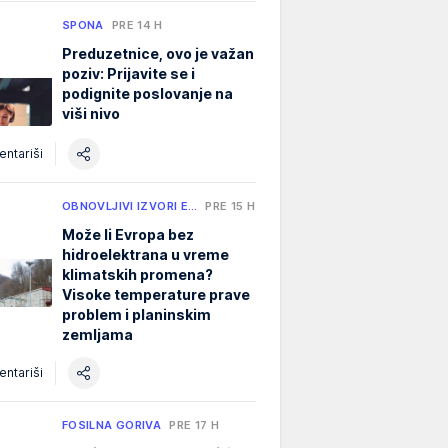
SPONA
PRE 14 H
Preduzetnice, ovo je važan
poziv: Prijavite se i
podignite poslovanje na
viši nivo
ntariši
OBNOVLJIVI IZVORI E…
PRE 15 H
Može li Evropa bez
hidroelektrana u vreme
klimatskih promena?
Visoke temperature prave
problem i planinskim
zemljama
ntariši
FOSILNA GORIVA
PRE 17 H