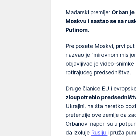
Mađarski premijer
Orban je 
Moskvu i sastao se sa ru
Putinom
.
Pre posete Moskvi, prvi put 
nazvao je "mirovnom misijo
objavljivao je video-snimke
rotirajućeg predsedništva.
Druge članice EU i evropske 
zloupotrebio predsedništ
Ukrajini, na šta neretko pozi
pretenzije ove zemlje da zadr
Orbanovi napori su u potpun
da izoluje
Rusiju
i pruža pun