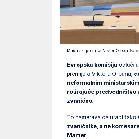
Mađarski premijer Viktor Orban
Foto
Evropska komisija
odlučila
premijera Viktora Orbana,
d
neformalnim ministarskim
rotirajuće predsedništvo
zvanično.
To namerava da uradi tako š
zvaničnike, a ne komesare,
Mamer.