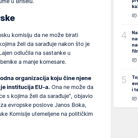
pr
ume u Briselu.
ka
rske
4
Na
sku komisiju da ne može birati
na
s kojima želi da sarađuje nakon što je
na
fi
Lajen odlučila na sastanke u
žbenike a manje komesare.
5
To
dna organizacija koju čine njene
ev
je institucija EU-a.
Ona ne može da
i 
ice s kojima želi da sarađuje", objavio
r za evropske poslove Janos Boka,
luke Komisije utemeljene na političkim