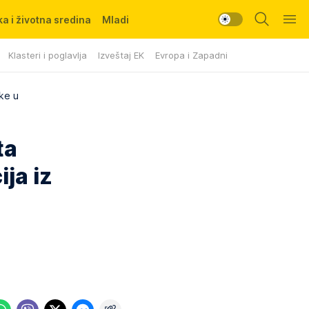
a i životna sredina
Mladi
Klasteri i poglavlja
Izveštaj EK
Evropa i Zapadni Balkan
nke u
ta
ija iz