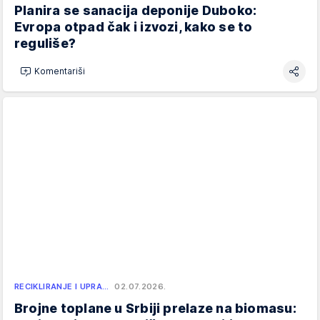
Planira se sanacija deponije Duboko:
Evropa otpad čak i izvozi, kako se to
reguliše?
Komentariši
RECIKLIRANJE I UPRA…
02.07.2026.
Brojne toplane u Srbiji prelaze na biomasu: