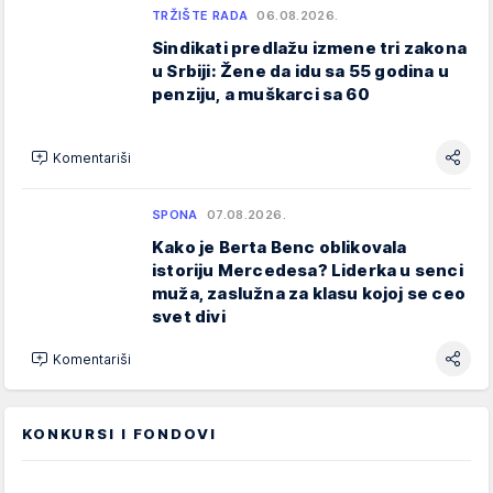
TRŽIŠTE RADA
06.08.2026.
Sindikati predlažu izmene tri zakona
u Srbiji: Žene da idu sa 55 godina u
penziju, a muškarci sa 60
Komentariši
SPONA
07.08.2026.
Kako je Berta Benc oblikovala
istoriju Mercedesa? Liderka u senci
muža, zaslužna za klasu kojoj se ceo
svet divi
Komentariši
KONKURSI I FONDOVI