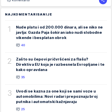
Komentariši
NAJKOMENTARISANIJE
1
Nude platu i od 200.000 dinara, ali se niko ne
javlja: Gazda Paja šokiran iako nudi slobodne
vikende i besplatan obrok
40
2
Zašto su čepovi pričvršćeni za flašu?
Direktiva EU koja je razbesnela Evropljane i te
kako opravdana
35
3
Uvodi se kazna za one koji se sami voze u
automobilima: Novi radari prepoznaju broj
putnika i automatski kažnjavaju
25