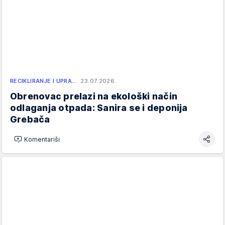
RECIKLIRANJE I UPRA…
23.07.2026.
Obrenovac prelazi na ekološki način
odlaganja otpada: Sanira se i deponija
Grebača
Komentariši