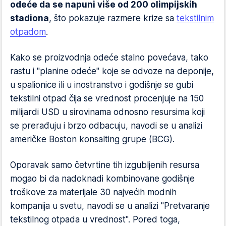
odeće da se napuni više od 200 olimpijskih
stadiona
, što pokazuje razmere krize sa
tekstilnim
otpadom
.
Kako se proizvodnja odeće stalno povećava, tako
rastu i "planine odeće" koje se odvoze na deponije,
u spalionice ili u inostranstvo i godišnje se gubi
tekstilni otpad čija se vrednost procenjuje na 150
milijardi USD u sirovinama odnosno resursima koji
se prerađuju i brzo odbacuju, navodi se u analizi
američke Boston konsalting grupe (BCG).
Oporavak samo četvrtine tih izgubljenih resursa
mogao bi da nadoknadi kombinovane godišnje
troškove za materijale 30 najvećih modnih
kompanija u svetu, navodi se u analizi "Pretvaranje
tekstilnog otpada u vrednost". Pored toga,