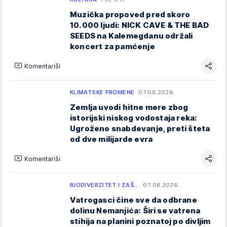
Muzička propoved pred skoro
10.000 ljudi: NICK CAVE & THE BAD
SEEDS na Kalemegdanu održali
koncert za pamćenje
Komentariši
KLIMATSKE PROMENE
07.08.2026.
Zemlja uvodi hitne mere zbog
istorijski niskog vodostaja reka:
Ugroženo snabdevanje, preti šteta
od dve milijarde evra
Komentariši
BIODIVERZITET I ZAŠ…
07.08.2026.
Vatrogasci čine sve da odbrane
dolinu Nemanjića: Širi se vatrena
stihija na planini poznatoj po divljim