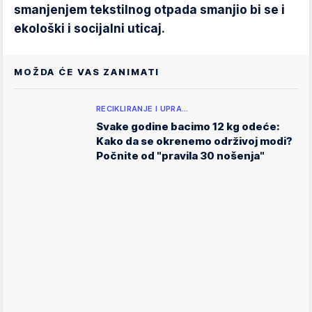
smanjenjem tekstilnog otpada smanjio bi se i
ekološki i socijalni uticaj.
MOŽDA ĆE VAS ZANIMATI
RECIKLIRANJE I UPRA…
Svake godine bacimo 12 kg odeće:
Kako da se okrenemo održivoj modi?
Počnite od "pravila 30 nošenja"