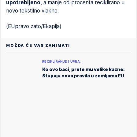
upotrebljeno,
a manje od procenta reciklirano u
novo tekstilno vlakno.
(EUpravo zato/Ekapija)
MOŽDA ĆE VAS ZANIMATI
RECIKLIRANJE I UPRA…
Ko ovo baci, prete mu velike kazne:
Stupaju nova pravila u zemljama EU