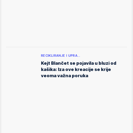
RECIKLIRANJE I UPRA…
Kejt Blančet se pojavila u bluzi od
kašika: Iza ove kreacije se krije
veoma važna poruka