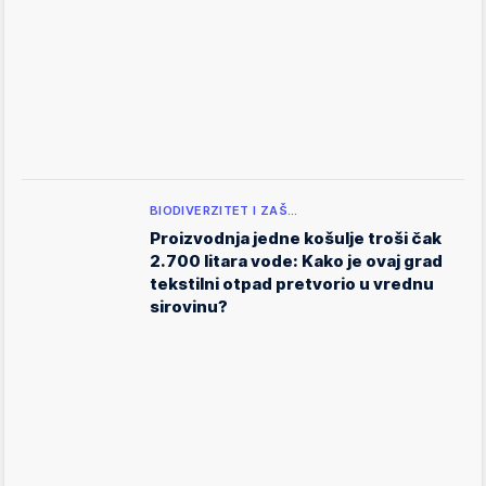
BIODIVERZITET I ZAŠ…
Proizvodnja jedne košulje troši čak
2.700 litara vode: Kako je ovaj grad
tekstilni otpad pretvorio u vrednu
sirovinu?