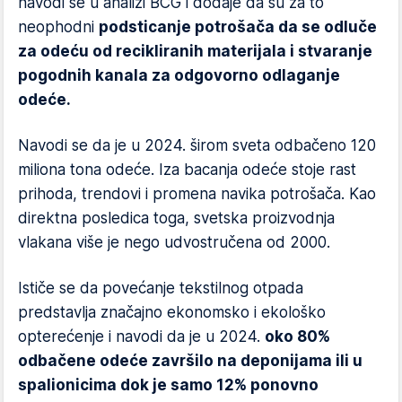
navodi se u analizi BCG i dodaje da su za to
neophodni
podsticanje potrošača da se odluče
za odeću od recikliranih materijala i stvaranje
pogodnih kanala za odgovorno odlaganje
odeće.
Navodi se da je u 2024. širom sveta odbačeno 120
miliona tona odeće. Iza bacanja odeće stoje rast
prihoda, trendovi i promena navika potrošača. Kao
direktna posledica toga, svetska proizvodnja
vlakana više je nego udvostručena od 2000.
Ističe se da povećanje tekstilnog otpada
predstavlja značajno ekonomsko i ekološko
opterećenje i navodi da je u 2024.
oko 80%
odbačene odeće završilo na deponijama ili u
spalionicima dok je samo 12% ponovno