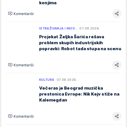
konjima
Komentariši
ISTRAŽIVANJA I INOV…
07.08.2026.
Projekat Željka Šarića rešava
problem skupih industrijskih
popravki: Robot tada stupa na scenu
Komentariši
KULTURA
07.08.2026.
Večeras je Beograd muzička
prestonica Evrope: Nik Kejv stiže na
Kalemegdan
Komentariši