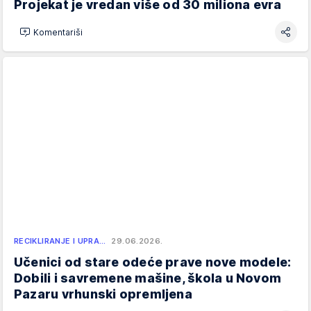
Projekat je vredan više od 30 miliona evra
Komentariši
RECIKLIRANJE I UPRA…
29.06.2026.
Učenici od stare odeće prave nove modele:
Dobili i savremene mašine, škola u Novom
Pazaru vrhunski opremljena