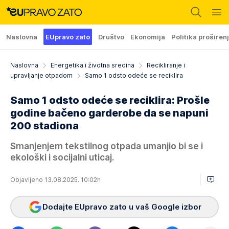
Naslovna
EUpravo zato
Društvo
Ekonomija
Politika proširen
Naslovna
Energetika i životna sredina
Recikliranje i
upravljanje otpadom
Samo 1 odsto odeće se reciklira
Samo 1 odsto odeće se reciklira: Prošle
godine bačeno garderobe da se napuni
200 stadiona
Smanjenjem tekstilnog otpada umanjio bi se i
ekološki i socijalni uticaj.
Objavljeno 13.08.2025. 10:02h
Dodajte EUpravo zato u vaš Google izbor