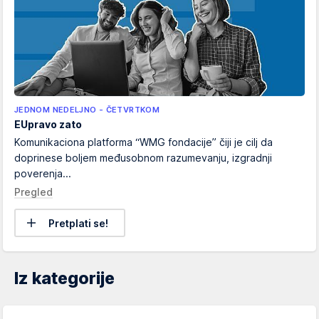
JEDNOM NEDELJNO - ČETVRTKOM
EUpravo zato
Komunikaciona platforma “WMG fondacije” čiji je cilj da
doprinese boljem međusobnom razumevanju, izgradnji
poverenja...
Pregled
Pretplati se!
Iz kategorije