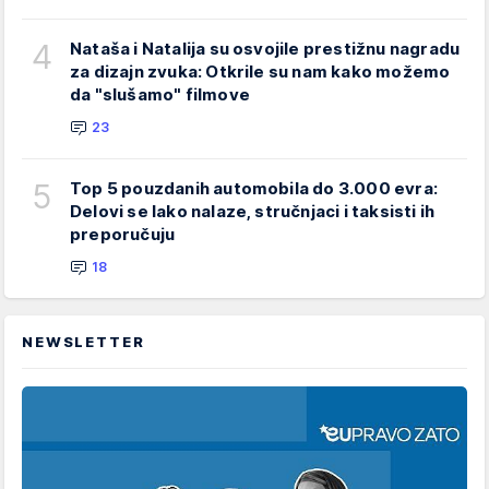
4
Nataša i Natalija su osvojile prestižnu nagradu
za dizajn zvuka: Otkrile su nam kako možemo
da "slušamo" filmove
23
5
Top 5 pouzdanih automobila do 3.000 evra:
Delovi se lako nalaze, stručnjaci i taksisti ih
preporučuju
18
NEWSLETTER