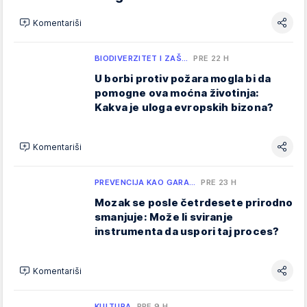
Komentariši
BIODIVERZITET I ZAŠ…
PRE 22 H
U borbi protiv požara mogla bi da
pomogne ova moćna životinja:
Kakva je uloga evropskih bizona?
Komentariši
PREVENCIJA KAO GARA…
PRE 23 H
Mozak se posle četrdesete prirodno
smanjuje: Može li sviranje
instrumenta da uspori taj proces?
Komentariši
KULTURA
PRE 9 H