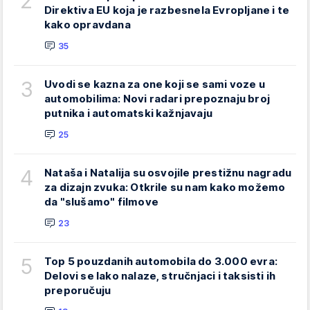
2
Direktiva EU koja je razbesnela Evropljane i te
kako opravdana
35
3
Uvodi se kazna za one koji se sami voze u
automobilima: Novi radari prepoznaju broj
putnika i automatski kažnjavaju
25
4
Nataša i Natalija su osvojile prestižnu nagradu
za dizajn zvuka: Otkrile su nam kako možemo
da "slušamo" filmove
23
5
Top 5 pouzdanih automobila do 3.000 evra:
Delovi se lako nalaze, stručnjaci i taksisti ih
preporučuju