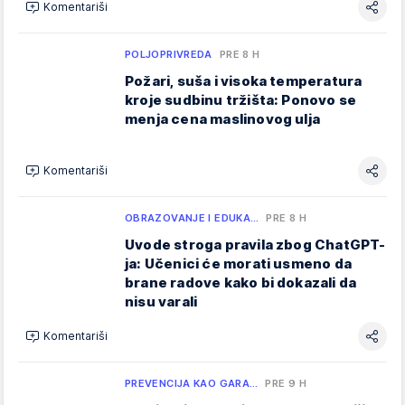
Komentariši
POLJOPRIVREDA
PRE 8 H
Požari, suša i visoka temperatura
kroje sudbinu tržišta: Ponovo se
menja cena maslinovog ulja
Komentariši
OBRAZOVANJE I EDUKA…
PRE 8 H
Uvode stroga pravila zbog ChatGPT-
ja: Učenici će morati usmeno da
brane radove kako bi dokazali da
nisu varali
Komentariši
PREVENCIJA KAO GARA…
PRE 9 H