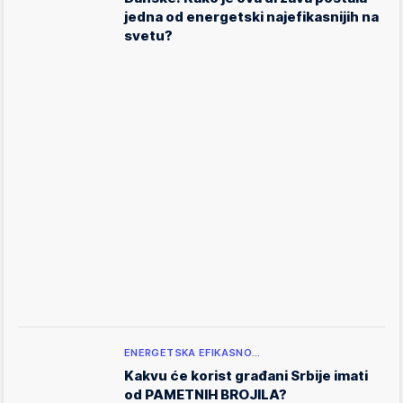
jedna od energetski najefikasnijih na
svetu?
ENERGETSKA EFIKASNO…
Kakvu će korist građani Srbije imati
od PAMETNIH BROJILA?