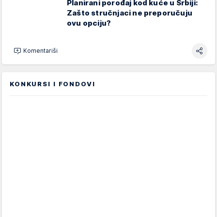
Planirani porođaj kod kuće u Srbiji:
Zašto stručnjaci ne preporučuju
ovu opciju?
Komentariši
KONKURSI I FONDOVI