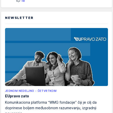
18
NEWSLETTER
JEDNOM NEDELJNO - ČETVRTKOM
EUpravo zato
Komunikaciona platforma “WMG fondacije” čiji je cilj da
doprinese boljem međusobnom razumevanju, izgradnji