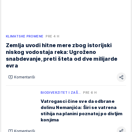
KLIMATSKE PROMENE
PRE 4 H
Zemlja uvodi hitne mere zbog istorijski
niskog vodostaja reka: Ugroženo
snabdevanje, preti šteta od dve milijarde
evra
Komentariši
BIODIVERZITET I ZAŠ…
PRE 6 H
Vatrogasci čine sve da odbrane
dolinu Nemanjića: Širi se vatrena
stihija na planini poznatoj po divljim
konjima
Komentariši