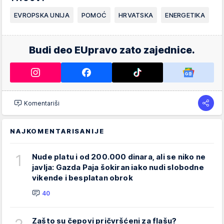
EVROPSKA UNIJA
POMOĆ
HRVATSKA
ENERGETIKA
Budi deo EUpravo zato zajednice.
Komentariši
NAJKOMENTARISANIJE
1
Nude platu i od 200.000 dinara, ali se niko ne
javlja: Gazda Paja šokiran iako nudi slobodne
vikende i besplatan obrok
40
Zašto su čepovi pričvršćeni za flašu?