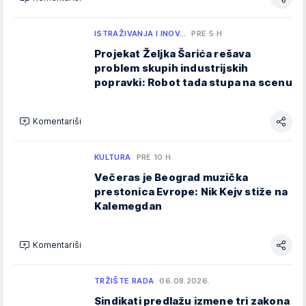
ISTRAŽIVANJA I INOV…
PRE 5 H
Projekat Željka Šarića rešava
problem skupih industrijskih
popravki: Robot tada stupa na scenu
Komentariši
KULTURA
PRE 10 H
Večeras je Beograd muzička
prestonica Evrope: Nik Kejv stiže na
Kalemegdan
Komentariši
TRŽIŠTE RADA
06.08.2026.
Sindikati predlažu izmene tri zakona