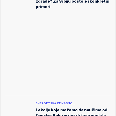
zgrade? Za Srbiju postoje i konkretni
primeri
ENERGETSKA EFIKASNO…
Lekcije koje možemo da naučimo od
Danske: Kako je ova država postala