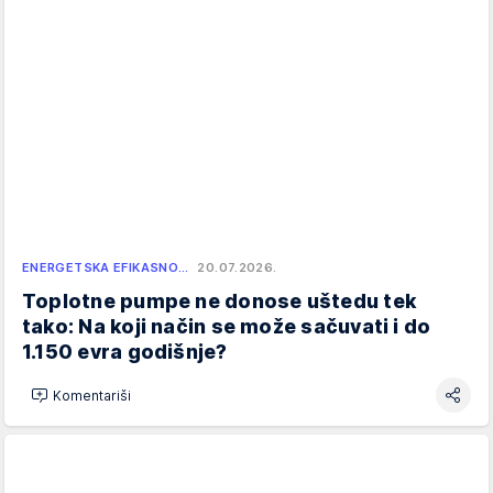
ENERGETSKA EFIKASNO…
20.07.2026.
Toplotne pumpe ne donose uštedu tek
tako: Na koji način se može sačuvati i do
1.150 evra godišnje?
Komentariši