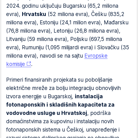
2024. godinu uključuju Bugarsku (65,2 miliona
evra),
Hrvatsku
(52 miliona evra), Češku (835,2
miliona evra), Estoniju (24,1 milion evra), Mađarsku
(76,8 miliona evra), Letoniju (26,8 miliona evra),
Litvaniju (59 miliona evra), Poljsku (697,5 miliona
evra), Rumuniju (1,095 milijardi evra) i Slovačku (35
miliona evra), navodi se na sajtu
Evropske
komisije
.
Primeri finansiranih projekata su poboljšanje
električne mreže za bolju integraciju obnovljivih
izvora energije u Bugarskoj,
instalacija
fotonaponskih i skladišnih kapaciteta za
vodovodne usluge u Hrvatskoj
, podrška
domaćinstvima za kupovinu i instalaciju novih
fotonaponskih sistema u Češkoj, unapređenje i