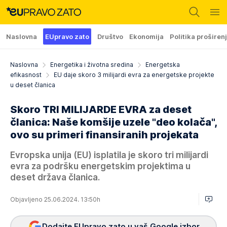
Naslovna
EUpravo zato
Društvo
Ekonomija
Politika proširen
Naslovna
Energetika i životna sredina
Energetska
efikasnost
EU daje skoro 3 milijardi evra za energetske projekte
u deset članica
Skoro TRI MILIJARDE EVRA za deset
članica: Naše komšije uzele "deo kolača",
ovo su primeri finansiranih projekata
Evropska unija (EU) isplatila je skoro tri milijardi
evra za podršku energetskim projektima u
deset država članica.
Objavljeno 25.06.2024. 13:50h
Dodajte EUpravo zato u vaš Google izbor