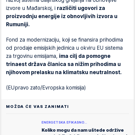
razvoj sistema daljinskog grejanja na obnovljive
izvore u Mađarskoj, i
različiti ugovori za
proizvodnju energije iz obnovljivih izvora u
Rumuniji.
Fond za modernizaciju, koji se finansira prihodima
od prodaje emisijskih jedinica u okviru EU sistema
za trgovinu emisijama,
ima cilj da pomogne
trinaest država članica sa nižim prihodima u
njihovom prelasku na klimatsku neutralnost.
(EUpravo zato/Evropska komisija)
MOŽDA ĆE VAS ZANIMATI
ENERGETSKA EFIKASNO…
Koliko mogu da nam uštede održive