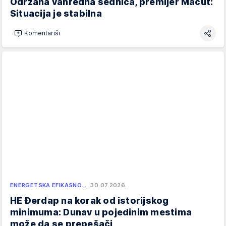
Održana vanredna sednica, premijer Macut:
Situacija je stabilna
Komentariši
ENERGETSKA EFIKASNO…
30.07.2026.
HE Đerdap na korak od istorijskog
minimuma: Dunav u pojedinim mestima
može da se prepešači