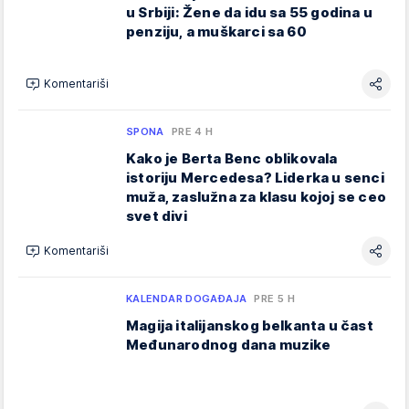
u Srbiji: Žene da idu sa 55 godina u
penziju, a muškarci sa 60
Komentariši
SPONA
PRE 4 H
Kako je Berta Benc oblikovala
istoriju Mercedesa? Liderka u senci
muža, zaslužna za klasu kojoj se ceo
svet divi
Komentariši
KALENDAR DOGAĐAJA
PRE 5 H
Magija italijanskog belkanta u čast
Međunarodnog dana muzike